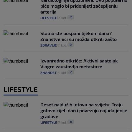
piće moglo bi pridonijeti začepljenju
arterija
2
LIFESTYLE
7. kol.
|
|
Stalno ste pospani tijekom dana?
Znanstvenici su možda otkrili zašto
0
ZDRAVLJE
7. kol.
|
|
Izvanredno otkriće: Aktivni sastojak
Viagre zaustavlja metastaze
2
ZNANOST
6. kol.
|
|
LIFESTYLE
Deset najdužih letova na svijetu: Traju
gotovo cijeli dan i povezuju najudaljenije
gradove
0
LIFESTYLE
7. kol.
|
|