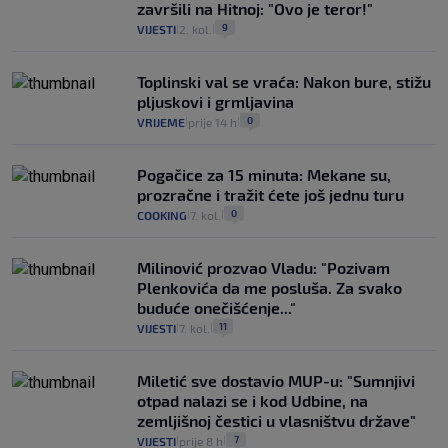
završili na Hitnoj: "Ovo je teror!"
9
VIJESTI
2. kol.
|
|
Toplinski val se vraća: Nakon bure, stižu
pljuskovi i grmljavina
0
VRIJEME
prije 14 h
|
|
Pogačice za 15 minuta: Mekane su,
prozračne i tražit ćete još jednu turu
0
COOKING
7. kol.
|
|
Milinović prozvao Vladu: "Pozivam
Plenkovića da me posluša. Za svako
buduće onečišćenje..."
11
VIJESTI
7. kol.
|
|
Miletić sve dostavio MUP-u: "Sumnjivi
otpad nalazi se i kod Udbine, na
zemljišnoj čestici u vlasništvu države"
7
VIJESTI
prije 8 h
|
|