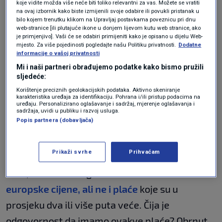
koje vidite možda više neće biti toliko relevantni za vas. Možete se vratiti
Jurčić o plivajućem PDV-u: "To je
na ovaj izbornik kako biste izmijenili svoje odabire ili povukli pristanak u
politička, a ne ekonomska mjera. Ne
bilo kojem trenutku klikom na Upravljaj postavkama poveznicu pri dnu
pomaže puno ako su dohoci niski"
web-stranice [ili plutajuće ikone u donjem lijevom kutu web stranice, ako
VIJESTI
13. tra.
|
je primjenjivo]. Vaši će se odabiri primijeniti kako je opisano u dijelu Web-
mjesto. Za više pojedinosti pogledajte našu Politiku privatnosti.
Dodatne
Jurčić o cijenama goriva: Narod
informacije o vašoj privatnosti
uvijek plati sve troškove, samo je
Mi i naši partneri obrađujemo podatke kako bismo pružili
pitanje kad. Može postati opasno
sljedeće:
VIJESTI
7. tra.
|
Korištenje preciznih geolokacijskih podataka. Aktivno skeniranje
karakteristika uređaja za identifikaciju. Pohrana i/ili pristup podacima na
uređaju. Personalizirano oglašavanje i sadržaj, mjerenje oglašavanja i
Pojasnio je kako doći do veće prosječne plaće,
sadržaja, uvidi u publiku i razvoj usluga.
Popis partnera (dobavljača)
naglašavajući da postoje tri subjekta. "To su
država, poduzetnici i radnici. Radnici su i narod.
Prikaži svrhe
Prihvaćam
Mi živimo u europskom okruženju, ušli smo u
euro, i davno smo govorili da ćemo
imati
europske cijene, ali ne i plaće
koje su u
prosjeku dva ili više puta veće. Čija je
odgovornost da imamo ovakve plaće? Obrnut