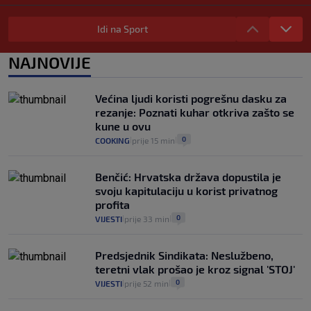
Selidba je jedno od stresnijih iskustava.
Evo aktualnih cijena i nekoliko savjeta
Idi na Sport
da prođe što lakše i jeftinije
0
VIJESTI
2. kol.
NAJNOVIJE
|
|
Izračunali smo koliko košta putovanje
automobilom na Hvar iz Zagreba, a
Većina ljudi koristi pogrešnu dasku za
koliko iz Osijeka
rezanje: Poznati kuhar otkriva zašto se
14
VIJESTI
2. kol.
|
|
kune u ovu
0
COOKING
prije 15 min
|
|
Benčić: Hrvatska država dopustila je
svoju kapitulaciju u korist privatnog
profita
0
VIJESTI
prije 33 min
|
|
Predsjednik Sindikata: Neslužbeno,
teretni vlak prošao je kroz signal 'STOJ'
0
VIJESTI
prije 52 min
|
|