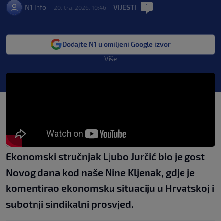
1
N1 Info
VIJESTI
20. tra. 2026. 10:46
|
|
|
Dodajte N1 u omiljeni Google izvor
Više
Ekonomski stručnjak Ljubo Jurčić bio je gost
Novog dana kod naše Nine Kljenak, gdje je
komentirao ekonomsku situaciju u Hrvatskoj i
subotnji sindikalni prosvjed.