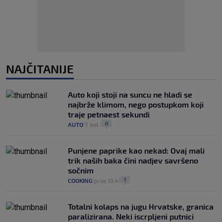
NAJČITANIJE
Auto koji stoji na suncu ne hladi se
najbrže klimom, nego postupkom koji
traje petnaest sekundi
0
AUTO
7. kol.
|
|
Punjene paprike kao nekad: Ovaj mali
trik naših baka čini nadjev savršeno
sočnim
1
COOKING
prije 10 h
|
|
Totalni kolaps na jugu Hrvatske, granica
paralizirana. Neki iscrpljeni putnici