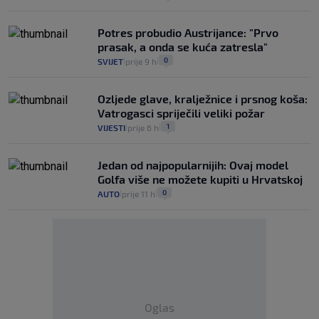
Potres probudio Austrijance: "Prvo
prasak, a onda se kuća zatresla"
0
SVIJET
prije 9 h
|
|
Ozljede glave, kralježnice i prsnog koša:
Vatrogasci spriječili veliki požar
1
VIJESTI
prije 6 h
|
|
Jedan od najpopularnijih: Ovaj model
Golfa više ne možete kupiti u Hrvatskoj
0
AUTO
prije 11 h
|
|
Oglas