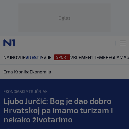
Oglas
NAJNOVIJE
VIJESTI
SVIJET
VRIJEME
N1 TEME
REGIJA
MAG
Crna Kronika
Ekonomija
EKONOMSKI STRUČNJAK
Ljubo Jurčić: Bog je dao dobro
Hrvatskoj pa imamo turizam i
nekako životarimo