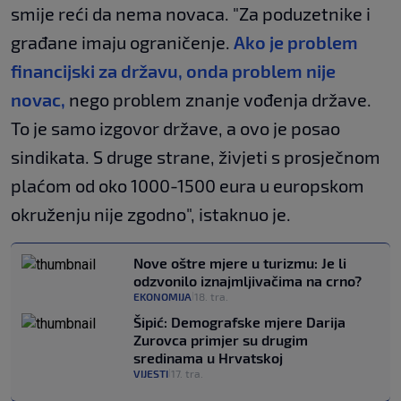
smije reći da nema novaca. "Za poduzetnike i
građane imaju ograničenje.
Ako je problem
financijski za državu, onda problem nije
novac,
nego problem znanje vođenja države.
To je samo izgovor države, a ovo je posao
sindikata. S druge strane, živjeti s prosječnom
plaćom od oko 1000-1500 eura u europskom
okruženju nije zgodno", istaknuo je.
Nove oštre mjere u turizmu: Je li
odzvonilo iznajmljivačima na crno?
EKONOMIJA
18. tra.
|
Šipić: Demografske mjere Darija
Zurovca primjer su drugim
sredinama u Hrvatskoj
VIJESTI
17. tra.
|