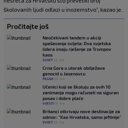
nesreća za Hrvatsku što preveliki broj
školovanih ljudi odlazi u inozemstvo", kazao je.
Pročitajte još
Neočekivani tandem u akciji
spašavanja svijeta: Dva svjetska
lidera imaju rješenje za Trumpov
kaos
SVIJET
20. tra.
|
Crna Gora u utorak obilježava
genocid u Jasenovcu
REGIJA
20. tra.
|
Učenici koji se školuju za ovih 10
zanimanja mogu računati na siguran
posao i dobre plaće
VIJESTI
19. tra.
|
Britanci otkrivaju nove destinacije za
odmor: "Kao Hrvatska, samo jeftinije"
SVIJET
20. tra.
|