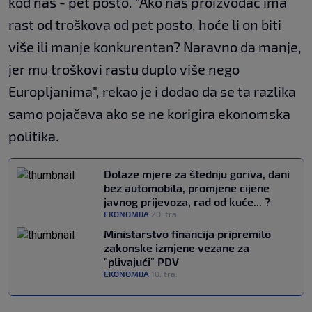
kod nas - pet posto. "Ako naš proizvođač ima
rast od troškova od pet posto, hoće li on biti
više ili manje konkurentan? Naravno da manje,
jer mu troškovi rastu duplo više nego
Europljanima", rekao je i dodao da se ta razlika
samo pojačava ako se ne korigira ekonomska
politika.
Dolaze mjere za štednju goriva, dani
bez automobila, promjene cijene
javnog prijevoza, rad od kuće... ?
EKONOMIJA
20. tra.
|
Ministarstvo financija pripremilo
zakonske izmjene vezane za
"plivajući" PDV
EKONOMIJA
10. tra.
|