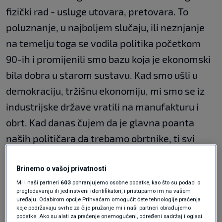
fizički rad - usluge utovara, pretovara. To
poluznanje, u najboljem slučaju, ili neznjanje
na temelju toga se vodila politika početkom
90-ih i promijenili smo bazu koja je ekonomski
bila dobra u starom sustavu. Kad smo ušli u
demokraciju, tržišnu ekonomiju, mi smo se iz
industrijske države vratili na manufakturu i
obrt. Kad danas čujem da je glavna poanta
naših političara da trebamo obrtnike, ti svi
poslovi trebaju i dobro su plaćeni, ali ne diže
ekonomiju. Električar ili keramičar danas
Brinemo o vašoj privatnosti
Mi i naši partneri
603
pohranjujemo osobne podatke, kao što su podaci o
zaradi više nego inženjer, i to je zapravo ta
pregledavanju ili jedinstveni identifikatori, i pristupamo im na vašem
deformacija", poručio je.
uređaju. Odabirom opcije Prihvaćam omogućit ćete tehnologije praćenja
koje podržavaju svrhe za čije pružanje mi i naši partneri obrađujemo
podatke. Ako su alati za praćenje onemogućeni, određeni sadržaj i oglasi