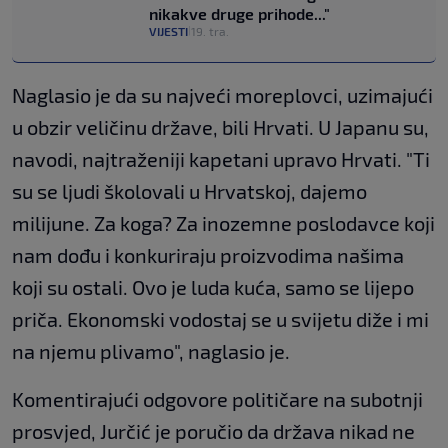
nikakve druge prihode..."
VIJESTI
19. tra.
|
Naglasio je da su najveći moreplovci, uzimajući
u obzir veličinu države, bili Hrvati. U Japanu su,
navodi, najtraženiji kapetani upravo Hrvati. "Ti
su se ljudi školovali u Hrvatskoj, dajemo
milijune. Za koga? Za inozemne poslodavce koji
nam dođu i konkuriraju proizvodima našima
koji su ostali. Ovo je luda kuća, samo se lijepo
priča. Ekonomski vodostaj se u svijetu diže i mi
na njemu plivamo", naglasio je.
Komentirajući odgovore političare na subotnji
prosvjed, Jurčić je poručio da država nikad ne