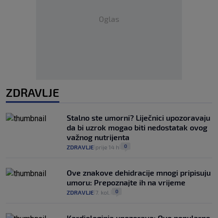
Oglas
ZDRAVLJE
Stalno ste umorni? Liječnici upozoravaju
da bi uzrok mogao biti nedostatak ovog
važnog nutrijenta
0
ZDRAVLJE
prije 14 h
|
|
Ove znakove dehidracije mnogi pripisuju
umoru: Prepoznajte ih na vrijeme
0
ZDRAVLJE
7. kol.
|
|
Kardiologinja upozorava: Ovo popularno