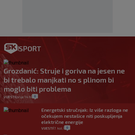
SPORT
Grozdanić: Struje i goriva na jesen ne
bi trebalo manjkati no s plinom bi
moglo biti problema
0
VIJESTI
prije 14 h
|
|
Energetski stručnjak: Iz više razloga ne
očekujem nestašice niti poskupljenja
električne energije
0
VIJESTI
7. kol.
|
|