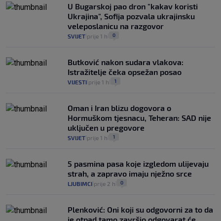
U Bugarskoj pao dron "kakav koristi
Ukrajina", Sofija pozvala ukrajinsku
veleposlanicu na razgovor
0
SVIJET
prije 1 h
|
|
Butković nakon sudara vlakova:
Istražitelje čeka opsežan posao
1
VIJESTI
prije 1 h
|
|
Oman i Iran blizu dogovora o
Hormuškom tjesnacu, Teheran: SAD nije
uključen u pregovore
1
SVIJET
prije 1 h
|
|
5 pasmina pasa koje izgledom ulijevaju
strah, a zapravo imaju nježno srce
0
LJUBIMCI
prije 2 h
|
|
Plenković: Oni koji su odgovorni za to da
je otpad tamo završio odgovarat će