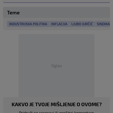
Teme
INDUSTRIJSKA POLITIKA
INFLACIJA
LJUBO JURČIĆ
SINDIKAL
Oglas
KAKVO JE TVOJE MIŠLJENJE O OVOME?
Pridruži se raspravi ili pročitaj komentare