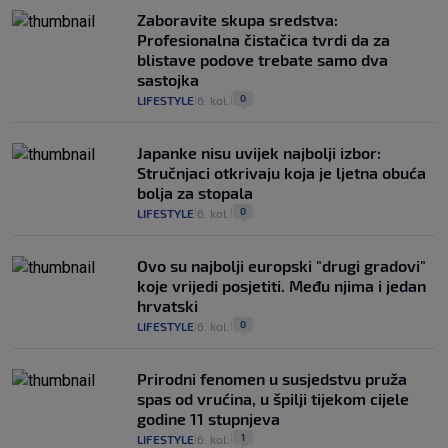
Zaboravite skupa sredstva:
Profesionalna čistačica tvrdi da za
blistave podove trebate samo dva
sastojka
0
LIFESTYLE
6. kol.
|
|
Japanke nisu uvijek najbolji izbor:
Stručnjaci otkrivaju koja je ljetna obuća
bolja za stopala
0
LIFESTYLE
6. kol.
|
|
Ovo su najbolji europski "drugi gradovi"
koje vrijedi posjetiti. Među njima i jedan
hrvatski
0
LIFESTYLE
6. kol.
|
|
Prirodni fenomen u susjedstvu pruža
spas od vrućina, u špilji tijekom cijele
godine 11 stupnjeva
1
LIFESTYLE
6. kol.
|
|