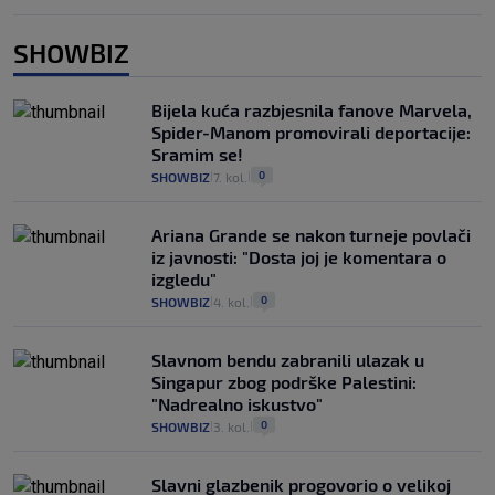
SHOWBIZ
Bijela kuća razbjesnila fanove Marvela,
Spider-Manom promovirali deportacije:
Sramim se!
0
SHOWBIZ
7. kol.
|
|
Ariana Grande se nakon turneje povlači
iz javnosti: "Dosta joj je komentara o
izgledu"
0
SHOWBIZ
4. kol.
|
|
Slavnom bendu zabranili ulazak u
Singapur zbog podrške Palestini:
"Nadrealno iskustvo"
0
SHOWBIZ
3. kol.
|
|
Slavni glazbenik progovorio o velikoj