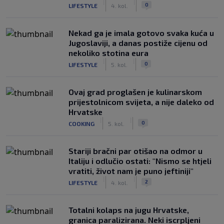
|
|
0
LIFESTYLE
4. kol.
Nekad ga je imala gotovo svaka kuća u
Jugoslaviji, a danas postiže cijenu od
nekoliko stotina eura
|
|
0
LIFESTYLE
5. kol.
Ovaj grad proglašen je kulinarskom
prijestolnicom svijeta, a nije daleko od
Hrvatske
|
|
0
COOKING
5. kol.
Stariji bračni par otišao na odmor u
Italiju i odlučio ostati: "Nismo se htjeli
vratiti, život nam je puno jeftiniji"
|
|
2
LIFESTYLE
4. kol.
Totalni kolaps na jugu Hrvatske,
granica paralizirana. Neki iscrpljeni