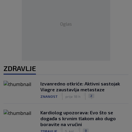
Oglas
ZDRAVLJE
Izvanredno otkriće: Aktivni sastojak
Viagre zaustavlja metastaze
|
|
2
ZNANOST
prije 18 h
Kardiolog upozorava: Evo što se
događa s krvnim tlakom ako dugo
boravite na vrućini
|
|
0
ZDRAVLJE
5. kol.