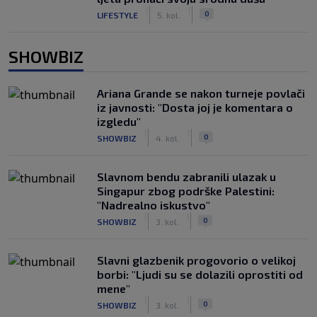
|
|
0
LIFESTYLE
5. kol.
SHOWBIZ
Ariana Grande se nakon turneje povlači
iz javnosti: "Dosta joj je komentara o
izgledu"
|
|
0
SHOWBIZ
4. kol.
Slavnom bendu zabranili ulazak u
Singapur zbog podrške Palestini:
"Nadrealno iskustvo"
|
|
0
SHOWBIZ
3. kol.
Slavni glazbenik progovorio o velikoj
borbi: "Ljudi su se dolazili oprostiti od
mene"
|
|
0
SHOWBIZ
3. kol.