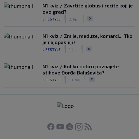
N1 kviz / Zavrtite globus i recite koji je
ovo grad?
|
|
0
LIFESTYLE
2. lip.
N1 kviz / Zmije, meduze, komarci... Tko
je najopasniji?
|
|
0
LIFESTYLE
1. lip.
N1 kviz / Koliko dobro poznajete
stihove Đorđa Balaševića?
|
|
11
LIFESTYLE
18. svi.