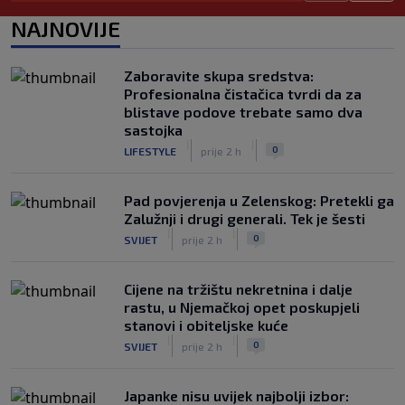
Neočekivani problemi za Dinamo:
NAJNOVIJE
Mišićeva zamjena zapela u Beogradu
|
SK
prije 3 h
Zaboravite skupa sredstva:
Rijeka u Finsku nosi minimalnu
Profesionalna čistačica tvrdi da za
prednost, bivši vratar Dinama spriječio
blistave podove trebate samo dva
veću razliku
sastojka
|
|
|
SK
prije 4 h
0
LIFESTYLE
prije 2 h
Pad povjerenja u Zelenskog: Pretekli ga
Zalužnji i drugi generali. Tek je šesti
|
|
0
SVIJET
prije 2 h
Cijene na tržištu nekretnina i dalje
rastu, u Njemačkoj opet poskupjeli
stanovi i obiteljske kuće
|
|
0
SVIJET
prije 2 h
Japanke nisu uvijek najbolji izbor: