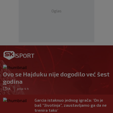
Oglas
SPORT
Ovo se Hajduku nije dogodilo već šest
godina
|
SK
prije 4 h
Garcia istaknuo jednog igrača: ‘On je
baš “životinja”, zaustavljamo ga da ne
trenira tako’