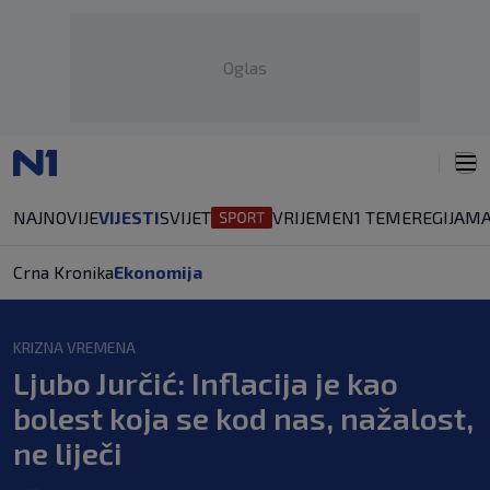
Oglas
NAJNOVIJE
VIJESTI
SVIJET
VRIJEME
N1 TEME
REGIJA
MA
Crna Kronika
Ekonomija
KRIZNA VREMENA
Ljubo Jurčić: Inflacija je kao
bolest koja se kod nas, nažalost,
ne liječi