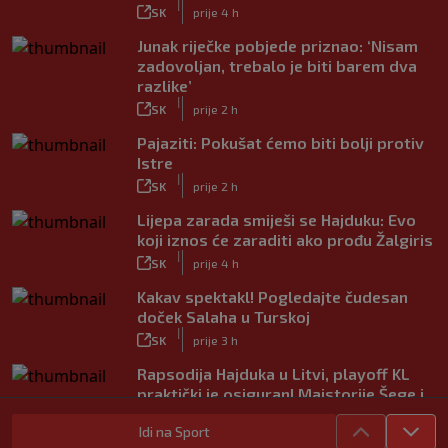
|
SK
prije 4 h
Junak riječke pobjede priznao: ‘Nisam
zadovoljan, trebalo je biti barem dva
razlike’
|
SK
prije 2 h
Pajaziti: Pokušat ćemo biti bolji protiv
Istre
|
SK
prije 2 h
Lijepa zarada smiješi se Hajduku: Evo
koji iznos će zaraditi ako prođu Žalgiris
|
SK
prije 4 h
Kakav spektakl! Pogledajte čudesan
doček Salaha u Turskoj
|
SK
prije 3 h
Rapsodija Hajduka u Litvi, playoff KL
praktički je osiguran! Majstorije Šege i
Pajazitija
|
Idi na Sport
SK
prije 8 h