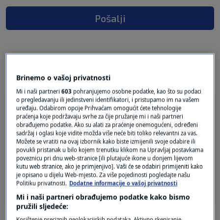
Pošalji
3 KOMENTARA
Najnovije
Brinemo o vašoj privatnosti
Mi i naši partneri
603
pohranjujemo osobne podatke, kao što su podaci
o pregledavanju ili jedinstveni identifikatori, i pristupamo im na vašem
prije 4 mjeseci
Zvone
uređaju. Odabirom opcije Prihvaćam omogućit ćete tehnologije
praćenja koje podržavaju svrhe za čije pružanje mi i naši partneri
obrađujemo podatke. Ako su alati za praćenje onemogućeni, određeni
Zašto se on, koji je privatizacijom lapio sve što
sadržaj i oglasi koje vidite možda više neće biti toliko relevantni za vas.
Možete se vratiti na ovaj izbornik kako biste izmijenili svoje odabire ili
se dalo za malo novca, trese na inflaciju? Pada
povukli pristanak u bilo kojem trenutku klikom na Upravljaj postavkama
dobit? Padaju priljevi na račune? To je ujedno i
poveznicu pri dnu web-stranice [ili plutajuće ikone u donjem lijevom
kutu web stranice, ako je primjenjivo]. Vaši će se odabiri primijeniti kako
najteža inflacija koju on proživljava.
je opisano u dijelu Web-mjesto. Za više pojedinosti pogledajte našu
Politiku privatnosti.
Dodatne informacije o vašoj privatnosti
Odgovor
Mi i naši partneri obrađujemo podatke kako bismo
pružili sljedeće:
Korištenje preciznih geolokacijskih podataka. Aktivno skeniranje