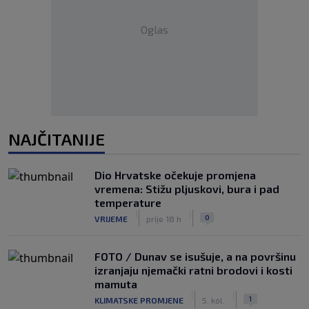
Oglas
NAJČITANIJE
Dio Hrvatske očekuje promjena
vremena: Stižu pljuskovi, bura i pad
temperature
|
|
0
VRIJEME
prije 18 h
FOTO / Dunav se isušuje, a na površinu
izranjaju njemački ratni brodovi i kosti
mamuta
|
|
1
KLIMATSKE PROMJENE
5. kol.