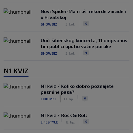
Novi Spider-Man ruši rekorde zarade i
u Hrvatskoj
|
|
0
SHOWBIZ
3. kol.
Uoči šibenskog koncerta, Thompsonov
tim publici uputio važne poruke
|
|
4
SHOWBIZ
3. kol.
N1 KVIZ
N1 kviz / Koliko dobro poznajete
pasmine pasa?
|
|
0
LJUBIMCI
13. lip.
N1 kviz / Rock & Roll
|
|
0
LIFESTYLE
8. lip.