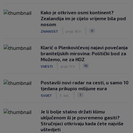
Kako je otkriven osmi kontinent?
Zealandija im je cijelo vrijeme bila pod
nosom
|
|
0
ZNANOST
prije 18 h
Klarić o Plenkovićevoj najavi povećanja
braniteljskih mirovina: Politički bod za
Možemo, ne za HDZ
|
|
16
VIJESTI
prije 11 h
Postavili novi radar na cesti, u samo 10
tjedana prikupio milijune eura
|
|
1
SVIJET
5. kol.
Je li bolje stalno držati klimu
uključenom ili je povremeno gasiti?
Stručnjaci otkrivaju kada ćete najviše
uštedjeti