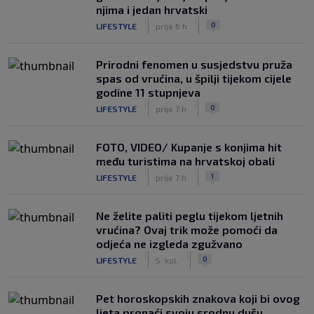
njima i jedan hrvatski
|
|
0
LIFESTYLE
prije 6 h
Prirodni fenomen u susjedstvu pruža
spas od vrućina, u špilji tijekom cijele
godine 11 stupnjeva
|
|
0
LIFESTYLE
prije 7 h
FOTO, VIDEO/ Kupanje s konjima hit
među turistima na hrvatskoj obali
|
|
1
LIFESTYLE
prije 7 h
Ne želite paliti peglu tijekom ljetnih
vrućina? Ovaj trik može pomoći da
odjeća ne izgleda zgužvano
|
|
0
LIFESTYLE
5. kol.
Pet horoskopskih znakova koji bi ovog
ljeta pronaći svoju srodnu dušu