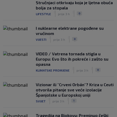
Stručnjaci otkrivaju koja je ljetna obuća
bolja za stopala
|
|
0
LIFESTYLE
prije 3 h
I nuklearne elektrane pogođene su
vrućinom
|
|
0
VIJESTI
prije 3 h
VIDEO / Vatrena tornada stigla u
Europu: Evo što ih pokreće i zašto su
opasna
|
|
0
KLIMATSKE PROMJENE
prije 3 h
Vizionar ili "Crveni Orbán"? Kriza u Ceuti
otvorila pitanje sve veće izolacije
Španjolske u Europskoj uniji
|
|
1
SVIJET
prije 3 h
Tragedija na Biokovu: Preminuo češki