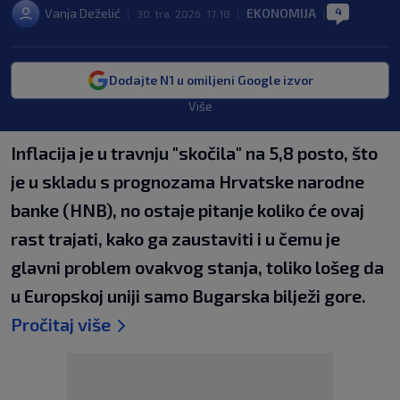
4
Vanja Deželić
EKONOMIJA
|
30. tra. 2026. 17:18
|
|
Dodajte N1 u omiljeni Google izvor
Više
Inflacija je u travnju "skočila" na 5,8 posto, što
je u skladu s prognozama Hrvatske narodne
banke (HNB), no ostaje pitanje koliko će ovaj
rast trajati, kako ga zaustaviti i u čemu je
glavni problem ovakvog stanja, toliko lošeg da
u Europskoj uniji samo Bugarska bilježi gore.
Pročitaj više