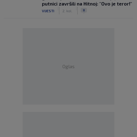
putnici završili na Hitnoj: "Ovo je teror!"
|
|
8
VIJESTI
2. kol.
Oglas