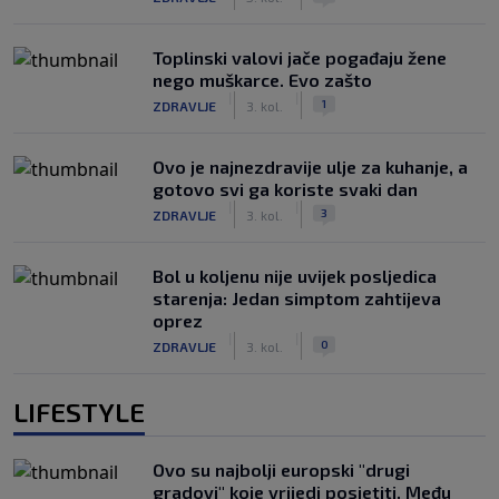
Toplinski valovi jače pogađaju žene
nego muškarce. Evo zašto
|
|
1
ZDRAVLJE
3. kol.
Ovo je najnezdravije ulje za kuhanje, a
gotovo svi ga koriste svaki dan
|
|
3
ZDRAVLJE
3. kol.
Bol u koljenu nije uvijek posljedica
starenja: Jedan simptom zahtijeva
oprez
|
|
0
ZDRAVLJE
3. kol.
LIFESTYLE
Ovo su najbolji europski "drugi
gradovi" koje vrijedi posjetiti. Među