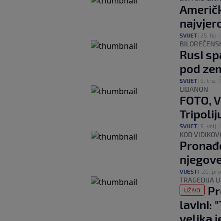
Američk
najvjer
SVIJET
|
25. lip.
|
BILOREČENS
Rusi spa
pod ze
SVIJET
|
6. tra.
|
LIBANON
FOTO, V
Tripolij
SVIJET
|
9. velj.
|
KOD VIDIKOV
Pronađe
njegove
VIJESTI
|
26. pro
TRAGEDIJA 
Pr
UŽIVO
lavini: 
velika j