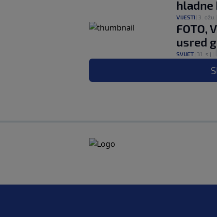
hladne 
VIJESTI
|
3. ožu.
FOTO, V
usred g
SVIJET
|
31. sij.
|
S