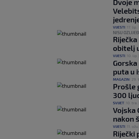
Dvoje m
Velebi
jedrenj
VIJESTI
|
17. lip.
|
NISU OZLIJE
Riječka
obitelj 
VIJESTI
|
10. lip.
Gorska 
puta u 
MAGAZIN
|
29. 
Prošle 
300 ljud
SVIJET
|
10. tra.
Vojska 
nakon š
VIJESTI
|
11. ožu.
Riječki 