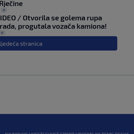
Rječine
0
|
IDEO / Otvorila se golema rupa
rada, progutala vozača kamiona!
0
ljedeća
stranica