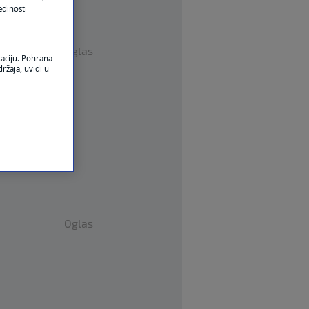
edinosti
Oglas
kaciju. Pohrana
ržaja, uvidi u
Oglas