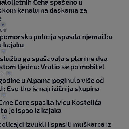
aloljetnih Čeha spašeno u
tskom kanalu na daskama za
e
0
ĐENI
 pomorska policija spasila njemačku
u kajaku
0
|
služba ga spašavala s planine dva
istom tjednu: Vratio se po mobitel
0
tra.
|
godine u Alpama poginulo više od
i: Evo tko je najrizičnija skupina
0
|
Crne Gore spasila Ivicu Kostelića
to je ispao iz kajaka
0
|
policajci izvukli i spasili muškarca iz