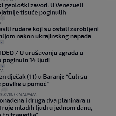
i geološki zavod: U Venezueli
ojatnije tisuće poginulih
0
K
sili rudare koji su ostali zarobljeni
mljom nakon ukrajinskog napada
3
IDEO / U urušavanju zgrada u
u poginulo 14 ljudi
0
CA
n dječak (11) u Baranji: "Čuli su
 povike u pomoć"
1
.
|
U SLOVENSKIM ALPAMA
onađena i druga dva planinara u
"Troje mladih ljudi u jednom danu,
e to tragedija"