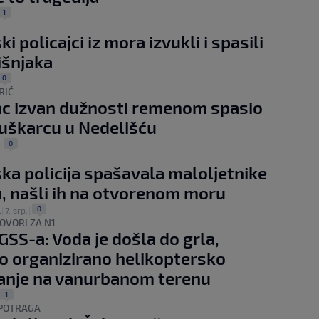
1
 policajci iz mora izvukli i spasili
išnjaka
0
RIĆ
ac izvan dužnosti remenom spasio
uškarcu u Nedelišću
0
|
a policija spašavala maloljetnike
, našli ih na otvorenom moru
0
A
|
7. srp.
|
OVORI ZA N1
GSS-a: Voda je došla do grla,
 organizirano helikoptersko
anje na vanurbanom terenu
1
POTRAGA