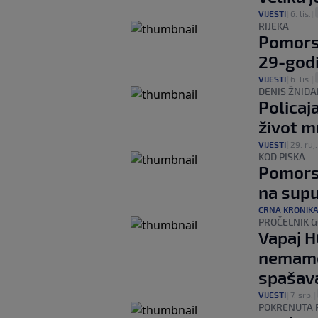
VIJESTI
|
6. lis.
|
RIJEKA
Pomorski
29-god
VIJESTI
|
6. lis.
|
DENIS ŽNIDA
Policaj
život m
VIJESTI
|
29. ruj.
KOD PISKA
Pomorsk
na supu
CRNA KRONIK
PROČELNIK G
Vapaj H
nemamo
spašav
VIJESTI
|
7. srp.
|
POKRENUTA 