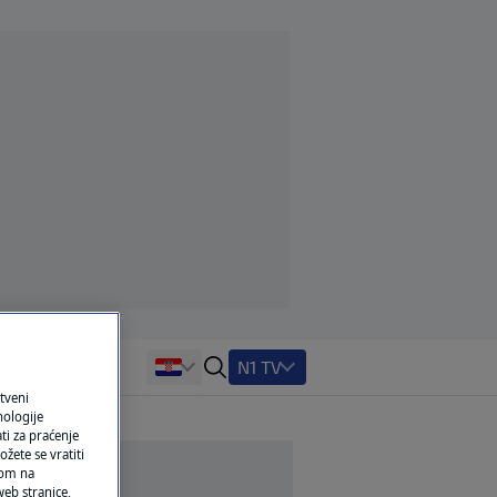
N1 TV
tveni
nologije
ti za praćenje
žete se vratiti
ikom na
eb stranice,