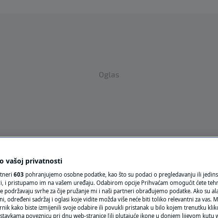
Oglas
VRIJEME
 vašoj privatnosti
rtneri
603
pohranjujemo osobne podatke, kao što su podaci o pregledavanju ili jedins
N1 TEME
ori, i pristupamo im na vašem uređaju. Odabirom opcije Prihvaćam omogućit ćete teh
e podržavaju svrhe za čije pružanje mi i naši partneri obrađujemo podatke. Ako su ala
REGIJA
 određeni sadržaj i oglasi koje vidite možda više neće biti toliko relevantni za vas. Mo
rnik kako biste izmijenili svoje odabire ili povukli pristanak u bilo kojem trenutku kl
stavkama poveznicu pri dnu web-stranice [ili plutajuće ikone u donjem lijevom kutu w