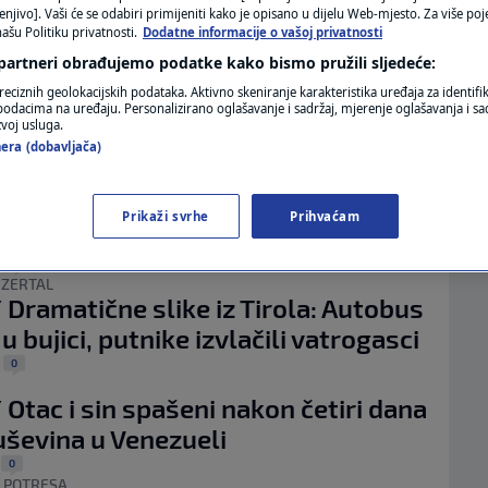
MAGAZIN
enjivo]. Vaši će se odabiri primijeniti kako je opisano u dijelu Web-mjesto. Za više poj
AKCIJA
ašu Politiku privatnosti.
Dodatne informacije o vašoj privatnosti
ara se zbog nevremena nasukala
N1 KOMENTAR
 partneri obrađujemo podatke kako bismo pružili sljedeće:
a: Evakuirano 12 ljudi, od toga
reciznih geolokacijskih podataka. Aktivno skeniranje karakteristika uređaja za identifi
KOLUMNE
 djece
p podacima na uređaju. Personalizirano oglašavanje i sadržaj, mjerenje oglašavanja i sad
zvoj usluga.
0
.
|
N1(DIS)INFO
era (dobavljača)
VENIRAO
Muškarac deset sati visio
KLIMATSKE PROMJENE
čke između stijena: Pogledajte
Prikaži svrhe
Prihvaćam
čnu akciju spašavanja
FOTO
0
|
NZERTAL
VIDEO
 Dramatične slike iz Tirola: Autobus
u bujici, putnike izvlačili vatrogasci
0
|
 Otac i sin spašeni nakon četiri dana
uševina u Venezueli
0
|
 POTRESA