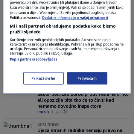
poveznicu pri dnu web-stranice [ili plutajuće ikone u donjem lijevom
kutu web stranice, ako je primjenjivo]. Vaši će se odabiri primijeniti kako
je opisano u dijelu Web-mjesto. Za više pojedinosti pogledajte našu
LOŠA SEZONA
Politiku privatnosti.
Dodatne informacije o vašoj privatnosti
Radnici iz Srbije u velikom broju otišli na
Mi i naši partneri obrađujemo podatke kako bismo
Aljasku, no dio ih se brzo vratio: Što je
pružili sljedeće:
pošlo naopako?
0
REGIJA
|
30. srp.
|
Korištenje preciznih geolokacijskih podataka. Aktivno skeniranje
karakteristika uređaja za identifikaciju. Pohrana i/ili pristup podacima na
uređaju. Personalizirano oglašavanje i sadržaj, mjerenje oglašavanja i
DRŽAVA KASNI
sadržaja, uvidi u publiku i razvoj usluga.
"Sezona propada zbog birokracije": UGP
Popis partnera (dobavljača)
traži hitna rješenja za dozvole stranih
radnika
0
EKONOMIJA
|
8. srp.
|
Prikaži svrhe
Prihvaćam
NEPRIJAVLJENI RAD
Sabor podržao borbu protiv rada na crno,
ali opozicija pita tko će to činiti kad
nemamo dovoljno inspektora
0
VIJESTI
|
9. lip.
|
APSURDNO
Djeca stranih radnika nemaju pravo na