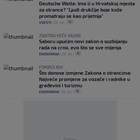
Deutsche Welle: Ima li u Hrvatskoj mjesta
za strance? "Ljudi drukčije boje kože
promatraju se kao prijetnja"
4
VIJESTI
|
28. svi.
|
ZNATNO VEĆE KAZNE
Saboru upućen novi zakon o suzbijanju
rada na crno, evo što se sve mijenja
0
EKONOMIJA
|
28. svi.
|
FORBES BIH
Što donose izmjene Zakona o strancima:
Najveće promjene za vozače i radnike u
građevini i turizmu
0
EKONOMIJA
|
18. svi.
|
Oglas