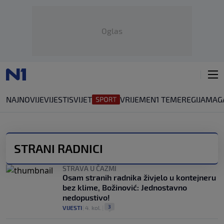
Oglas
NAJNOVIJE
VIJESTI
SVIJET
VRIJEME
N1 TEME
REGIJA
MAG
STRANI RADNICI
STRAVA U ČAZMI
Osam stranih radnika živjelo u kontejneru
bez klime, Božinović: Jednostavno
nedopustivo!
3
VIJESTI
|
4. kol.
|