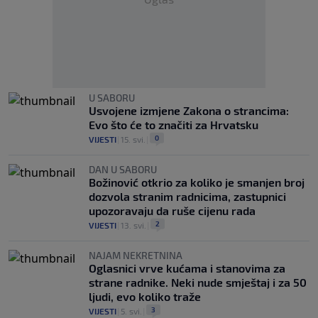
U SABORU
Usvojene izmjene Zakona o strancima:
Evo što će to značiti za Hrvatsku
0
VIJESTI
|
15. svi.
|
DAN U SABORU
Božinović otkrio za koliko je smanjen broj
dozvola stranim radnicima, zastupnici
upozoravaju da ruše cijenu rada
2
VIJESTI
|
13. svi.
|
NAJAM NEKRETNINA
Oglasnici vrve kućama i stanovima za
strane radnike. Neki nude smještaj i za 50
ljudi, evo koliko traže
3
VIJESTI
|
5. svi.
|