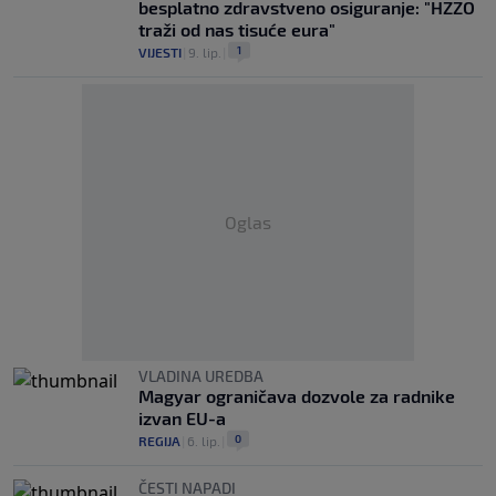
besplatno zdravstveno osiguranje: "HZZO
traži od nas tisuće eura"
1
VIJESTI
|
9. lip.
|
Oglas
VLADINA UREDBA
Magyar ograničava dozvole za radnike
izvan EU-a
0
REGIJA
|
6. lip.
|
ČESTI NAPADI