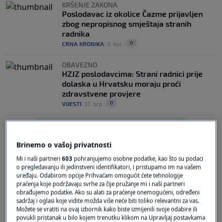
KRŠENJE ZAKONA
Poslodavac iz okolice Čazme prijavljen
zbog nepropisnog smještaja stranih
radnika
0
CRNA KRONIKA
|
3. kol.
|
OBAVEZNO
HZJZ poslodavcima: Strani radnici prije
dolaska u Hrvatsku moraju proći
zdravstvene provjere
0
VIJESTI
|
31. srp.
|
Brinemo o vašoj privatnosti
Mi i naši partneri
603
pohranjujemo osobne podatke, kao što su podaci
o pregledavanju ili jedinstveni identifikatori, i pristupamo im na vašem
uređaju. Odabirom opcije Prihvaćam omogućit ćete tehnologije
Oglas
praćenja koje podržavaju svrhe za čije pružanje mi i naši partneri
obrađujemo podatke. Ako su alati za praćenje onemogućeni, određeni
sadržaj i oglasi koje vidite možda više neće biti toliko relevantni za vas.
Možete se vratiti na ovaj izbornik kako biste izmijenili svoje odabire ili
povukli pristanak u bilo kojem trenutku klikom na Upravljaj postavkama