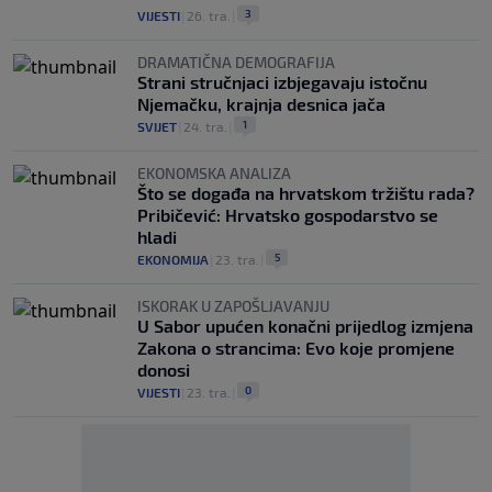
3
VIJESTI
|
26. tra.
|
DRAMATIČNA DEMOGRAFIJA
Strani stručnjaci izbjegavaju istočnu
Njemačku, krajnja desnica jača
1
SVIJET
|
24. tra.
|
EKONOMSKA ANALIZA
Što se događa na hrvatskom tržištu rada?
Pribičević: Hrvatsko gospodarstvo se
hladi
5
EKONOMIJA
|
23. tra.
|
ISKORAK U ZAPOŠLJAVANJU
U Sabor upućen konačni prijedlog izmjena
Zakona o strancima: Evo koje promjene
donosi
0
VIJESTI
|
23. tra.
|