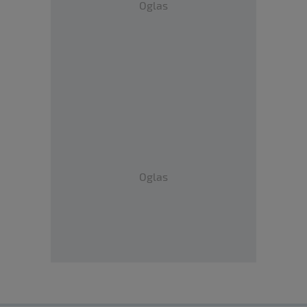
Oglas
Oglas