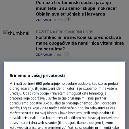
Pomažu li vitaminski dodaci jačanju
imuniteta ili su samo "skupa mokraća".
Objašnjava stručnjak s Harvarda
1
ZDRAVLJE
|
4. srp.
|
PAZITE NA PREKOMJERNI UNOS
Fortifikacija hrane: Koje su prednosti, ali i
mane obogaćivanja namirnica vitaminima
i mineralima?
0
ZDRAVLJE
|
7. lip.
|
Brinemo o vašoj privatnosti
Mi i naši partneri
603
pohranjujemo osobne podatke, kao što su podaci
o pregledavanju ili jedinstveni identifikatori, i pristupamo im na vašem
uređaju. Odabirom opcije Prihvaćam omogućit ćete tehnologije
Oglas
praćenja koje podržavaju svrhe za čije pružanje mi i naši partneri
obrađujemo podatke. Ako su alati za praćenje onemogućeni, određeni
sadržaj i oglasi koje vidite možda više neće biti toliko relevantni za vas.
Možete se vratiti na ovaj izbornik kako biste izmijenili svoje odabire ili
povukli pristanak u bilo kojem trenutku klikom na Upravljaj postavkama
poveznicu pri dnu web-stranice [ili plutajuće ikone u donjem lijevom
kutu web stranice, ako je primjenjivo]. Vaši će se odabiri primijeniti kako