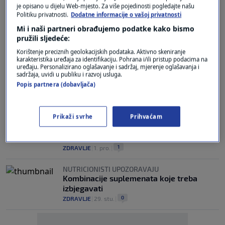
je opisano u dijelu Web-mjesto. Za više pojedinosti pogledajte našu
Politiku privatnosti.
Dodatne informacije o vašoj privatnosti
BRIGA ZA ZDRAVLJE
Antioksidansi: Zašto svi o njima pričaju i
Mi i naši partneri obrađujemo podatke kako bismo
kakva im je točno uloga u tijelu?
pružili sljedeće:
0
ZDRAVLJE
|
6. lip.
|
Korištenje preciznih geolokacijskih podataka. Aktivno skeniranje
karakteristika uređaja za identifikaciju. Pohrana i/ili pristup podacima na
uređaju. Personalizirano oglašavanje i sadržaj, mjerenje oglašavanja i
STRUČNJACI TVRDE
sadržaja, uvidi u publiku i razvoj usluga.
Ljudi koji redovito jedu ovu vrstu hrane
Popis partnera (dobavljača)
imaju veće šanse doživjeti 100 godina
2
LIFESTYLE
|
3. ožu.
|
Prikaži svrhe
Prihvaćam
"POWER" UPARIVANJE
Ovih pet kombinacija suplemenata je
učinkovitije uzimati zajedno
1
ZDRAVLJE
|
1. pro.
|
NUTRICIONISTI UPOZORAVAJU
Kombinacije suplemenata koje treba
izbjegavati
0
ZDRAVLJE
|
29. stu.
|