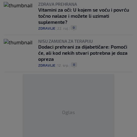
ZDRAVA PREHRANA
Vitamini za oči: U kojem se voću i povrću
točno nalaze i možete li uzimati
suplemente?
0
ZDRAVLJE
|
22. ruj.
|
NISU ZAMJENA ZA TERAPIJU
Dodaci prehrani za dijabetičare: Pomoći
će, ali kod nekih stvari potrebna je doza
opreza
0
ZDRAVLJE
|
12. srp.
|
Oglas