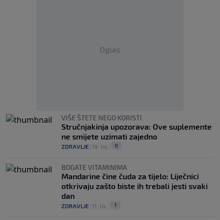
Oglas
VIŠE ŠTETE NEGO KORISTI
Stručnjakinja upozorava: Ove suplemente
ne smijete uzimati zajedno
0
ZDRAVLJE
|
19. lis.
|
BOGATE VITAMINIMA
Mandarine čine čuda za tijelo: Liječnici
otkrivaju zašto biste ih trebali jesti svaki
dan
1
ZDRAVLJE
|
11. lis.
|