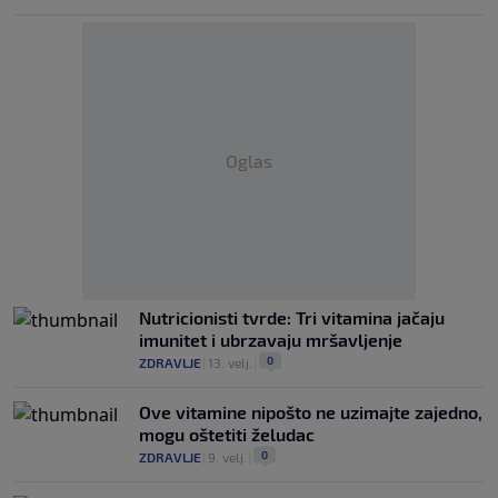
Oglas
Nutricionisti tvrde: Tri vitamina jačaju
imunitet i ubrzavaju mršavljenje
0
ZDRAVLJE
|
13. velj.
|
Ove vitamine nipošto ne uzimajte zajedno,
mogu oštetiti želudac
0
ZDRAVLJE
|
9. velj.
|