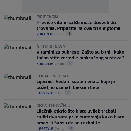
PIRIDOKSIN
Previše vitamina B6 može dovesti do
trovanja. Pripazite na ova tri simptoma
1
ZDRAVLJE
|
8. srp.
|
ŠTO IZBJEGAVATI
Vitamini za bubrege: Zašto su bitni i kako
točno štite zdravlje mokraćnog sustava?
0
ZDRAVLJE
|
21. lip.
|
DODACI PREHRANI
Liječnici: Sedam suplemenata koje je
poželjno uzimati tijekom ljeta
1
LIFESTYLE
|
1. lip.
|
OBRATITE PAŽNJU
Liječnik otkrio što biste uvijek trebali
raditi dva sata prije putovanja kako biste
smanjili šansu da se razbolite
0
LIFESTYLE
|
24. svi.
|