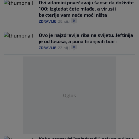
Ovi vitamini povećavaju šanse da doživite
100: Izgledat ćete mlađe, a virusi i
bakterije vam neće moći ništa
0
ZDRAVLJE
|
28. sij.
|
Ovo je najzdravija riba na svijetu: Jeftinija
je od lososa, a puna hranjivih tvari
0
ZDRAVLJE
|
22. sij.
|
Oglas
Kako napraviti "najzdraviji" sok na svijetu: