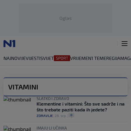
Oglas
NAJNOVIJE
VIJESTI
SVIJET
VRIJEME
N1 TEME
REGIJA
MAG
VITAMINI
SLATKO I ZDRAVO
Klementine i vitamini: Što sve sadrže i na
što trebate paziti kada ih jedete?
0
ZDRAVLJE
|
28. srp.
|
IMAJU LI UČINKA