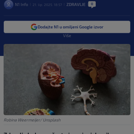
0
N1 Info
ZDRAVLJE
21. lip. 2025. 18:57
|
|
|
Dodajte N1 u omiljeni Google izvor
Više
Robina Weermeijer/ Unsplash