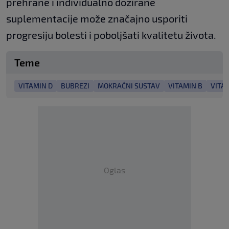
prehrane i individualno dozirane
suplementacije može značajno usporiti
progresiju bolesti i poboljšati kvalitetu života.
Teme
VITAMIN D
BUBREZI
MOKRAĆNI SUSTAV
VITAMIN B
VITA
Oglas