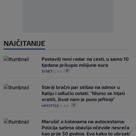
NAJČITANIJE
Postavili novi radar na cesti, u samo 10
tjedana prikupio milijune eura
0
SVIJET
5. kol.
|
|
Stariji bračni par otišao na odmor u
Italiju i odlučio ostati: "Nismo se htjeli
vratiti, život nam je puno jeftiniji"
0
LIFESTYLE
4. kol.
|
|
Marušić o kolonama na autocestama:
Policija satima obavlja očevide nesreća
kao prije 50 godina. Evo kako to ubrzati