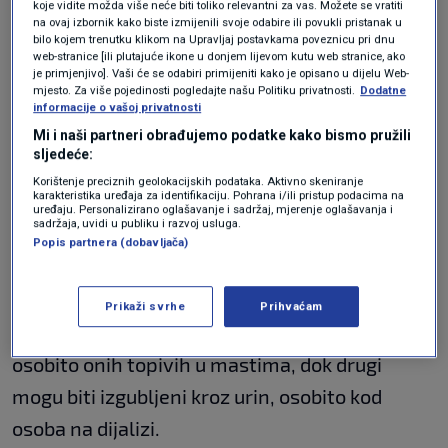
oko 180 litara krvi, a filtriraju se otpadne tvari
koje vidite možda više neće biti toliko relevantni za vas. Možete se vratiti
na ovaj izbornik kako biste izmijenili svoje odabire ili povukli pristanak u
koje se izlučuju urinom.
bilo kojem trenutku klikom na Upravljaj postavkama poveznicu pri dnu
web-stranice [ili plutajuće ikone u donjem lijevom kutu web stranice, ako
je primjenjivo]. Vaši će se odabiri primijeniti kako je opisano u dijelu Web-
Vitamini za imunitet: Kako ojačati
mjesto. Za više pojedinosti pogledajte našu Politiku privatnosti.
Dodatne
informacije o vašoj privatnosti
svoje zdravlje pomoću specifične
hrane?
Mi i naši partneri obrađujemo podatke kako bismo pružili
ZDRAVLJE
28. stu.
|
sljedeće:
Vitamini za kosti i zglobove: Popis
Korištenje preciznih geolokacijskih podataka. Aktivno skeniranje
karakteristika uređaja za identifikaciju. Pohrana i/ili pristup podacima na
hrane koju trebate jesti za najbolji
uređaju. Personalizirano oglašavanje i sadržaj, mjerenje oglašavanja i
učinak
sadržaja, uvidi u publiku i razvoj usluga.
ZDRAVLJE
19. kol.
|
Popis partnera (dobavljača)
Kod osoba s oslabljenom funkcijom bubrega,
Prikaži svrhe
Prihvaćam
dolazi do akumulacije određenih vitamina,
osobito onih topivih u mastima, dok drugi
mogu biti izgubljeni kroz urin, osobito kod
osoba na dijalizi.