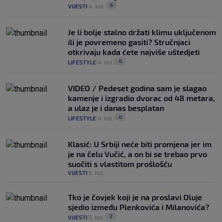
6
VIJESTI
4. kol.
|
|
Je li bolje stalno držati klimu uključenom
ili je povremeno gasiti? Stručnjaci
otkrivaju kada ćete najviše uštedjeti
0
LIFESTYLE
4. kol.
|
|
VIDEO / Pedeset godina sam je slagao
kamenje i izgradio dvorac od 48 metara,
a ulaz je i danas besplatan
0
LIFESTYLE
4. kol.
|
|
Klasić: U Srbiji neće biti promjena jer im
je na čelu Vučić, a on bi se trebao prvo
suočiti s vlastitom prošlošću
VIJESTI
5. kol.
|
Tko je čovjek koji je na proslavi Oluje
sjedio između Plenkovića i Milanovića?
2
VIJESTI
5. kol.
|
|