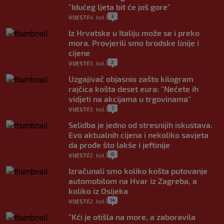
"Idućeg ljeta bit će još gore"
3
VIJESTI
4. kol.
|
|
Iz Hrvatske u Italiju može se i preko
mora. Provjerili smo brodske linije i
cijene
2
VIJESTI
3. kol.
|
|
Uzgajivač objasnio zašto kilogram
rajčica košta deset eura: "Nećete ih
vidjeti na akcijama u trgovinama"
7
VIJESTI
3. kol.
|
|
Selidba je jedno od stresnijih iskustava.
Evo aktualnih cijena i nekoliko savjeta
da prođe što lakše i jeftinije
0
VIJESTI
2. kol.
|
|
Izračunali smo koliko košta putovanje
automobilom na Hvar iz Zagreba, a
koliko iz Osijeka
14
VIJESTI
2. kol.
|
|
"Kći je otišla na more, a zaboravila