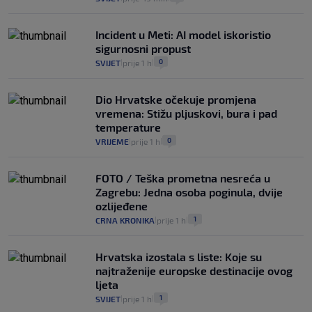
Incident u Meti: AI model iskoristio
sigurnosni propust
0
SVIJET
prije 1 h
|
|
Dio Hrvatske očekuje promjena
vremena: Stižu pljuskovi, bura i pad
temperature
0
VRIJEME
prije 1 h
|
|
FOTO / Teška prometna nesreća u
Zagrebu: Jedna osoba poginula, dvije
ozlijeđene
1
CRNA KRONIKA
prije 1 h
|
|
Hrvatska izostala s liste: Koje su
najtraženije europske destinacije ovog
ljeta
1
SVIJET
prije 1 h
|
|