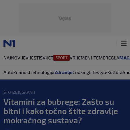
Oglas
NAJNOVIJE
VIJESTI
SVIJET
VRIJEME
N1 TEME
REGIJA
MAG
Auto
Znanost
Tehnologija
Zdravlje
Cooking
Lifestyle
Kultura
Sh
ŠTO IZBJEGAVATI
Vitamini za bubrege: Zašto su
bitni i kako točno štite zdravlje
mokraćnog sustava?