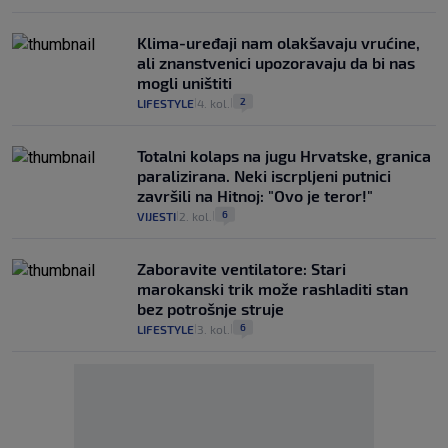
Klima-uređaji nam olakšavaju vrućine,
ali znanstvenici upozoravaju da bi nas
mogli uništiti
2
LIFESTYLE
4. kol.
|
|
Totalni kolaps na jugu Hrvatske, granica
paralizirana. Neki iscrpljeni putnici
završili na Hitnoj: "Ovo je teror!"
6
VIJESTI
2. kol.
|
|
Zaboravite ventilatore: Stari
marokanski trik može rashladiti stan
bez potrošnje struje
6
LIFESTYLE
3. kol.
|
|