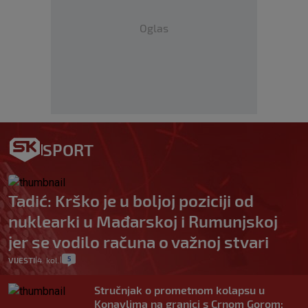
Oglas
SPORT
Tadić: Krško je u boljoj poziciji od
nuklearki u Mađarskoj i Rumunjskoj
jer se vodilo računa o važnoj stvari
5
VIJESTI
4. kol.
|
|
Stručnjak o prometnom kolapsu u
Konavlima na granici s Crnom Gorom: