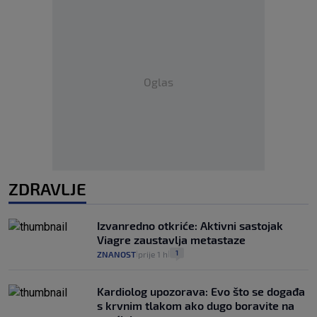
Oglas
ZDRAVLJE
Izvanredno otkriće: Aktivni sastojak
Viagre zaustavlja metastaze
1
ZNANOST
prije 1 h
|
|
Kardiolog upozorava: Evo što se događa
s krvnim tlakom ako dugo boravite na