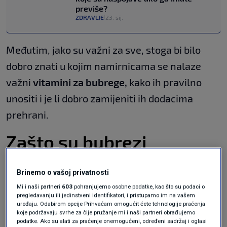
previše?
ZDRAVLJE
23. sij.
|
Međutim, jako su važni za sve, stoga bi bilo
dobro znati u kojim namirnicama se nalaze
važni
vitamini za bubrege,
kako ih pravilno
unositi i je li dobro zamijeniti ih dodacima
prehrani.
Zašto su bubrezi
osjetljivi na nutritivne
Brinemo o vašoj privatnosti
nedostatke?
Mi i naši partneri
603
pohranjujemo osobne podatke, kao što su podaci o
pregledavanju ili jedinstveni identifikatori, i pristupamo im na vašem
uređaju. Odabirom opcije Prihvaćam omogućit ćete tehnologije praćenja
Bubrezi su organi kroz koje dnevno procirkulira
koje podržavaju svrhe za čije pružanje mi i naši partneri obrađujemo
podatke. Ako su alati za praćenje onemogućeni, određeni sadržaj i oglasi