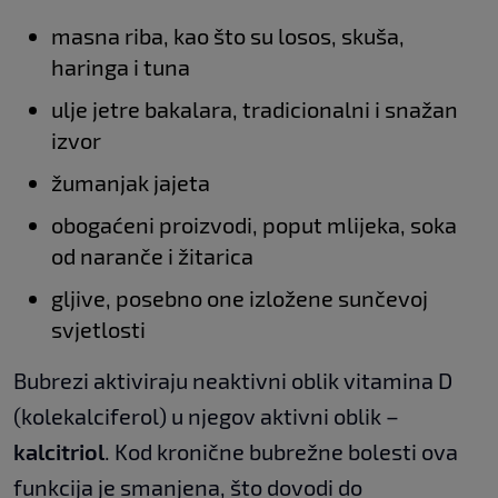
masna riba, kao što su losos, skuša,
haringa i tuna
ulje jetre bakalara, tradicionalni i snažan
izvor
žumanjak jajeta
obogaćeni proizvodi, poput mlijeka, soka
od naranče i žitarica
gljive, posebno one izložene sunčevoj
svjetlosti
Bubrezi aktiviraju neaktivni oblik vitamina D
(kolekalciferol) u njegov aktivni oblik –
kalcitriol
. Kod kronične bubrežne bolesti ova
funkcija je smanjena, što dovodi do