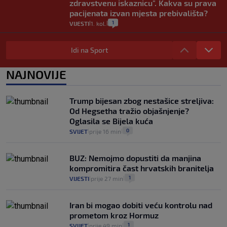
zdravstvenu iskaznicu". Kakva su prava
pacijenata izvan mjesta prebivališta?
1
VIJESTI
1. kol.
|
|
Provjerili smo "što ćemo onda" ako
Plenković na 15 dana ukine mjere: "Ne bi
Idi na Sport
se dogodilo ništa. Vlada se zaljubila u te
intervencije"
NAJNOVIJE
25
VIJESTI
30. srp.
|
|
Analitičar o Mostu: Oni su u yin-yang
Trump bijesan zbog nestašice streljiva:
poziciji i imaju drugog najpoznatijeg
Od Hegsetha tražio objašnjenje?
bravara u povijesti Hrvatske
Oglasila se Bijela kuća
16
VIJESTI
30. srp.
|
|
0
SVIJET
prije 16 min
|
|
BUZ: Nemojmo dopustiti da manjina
kompromitira čast hrvatskih branitelja
1
VIJESTI
prije 27 min
|
|
Iran bi mogao dobiti veću kontrolu nad
prometom kroz Hormuz
1
SVIJET
prije 49 min
|
|