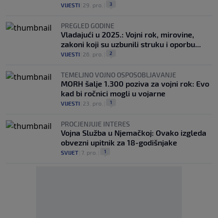
3
VIJESTI
|
29. pro.
|
PREGLED GODINE
Vladajući u 2025.: Vojni rok, mirovine,
zakoni koji su uzbunili struku i oporbu...
2
VIJESTI
|
26. pro.
|
TEMELJNO VOJNO OSPOSOBLJAVANJE
MORH šalje 1.300 poziva za vojni rok: Evo
kad bi ročnici mogli u vojarne
1
VIJESTI
|
23. pro.
|
PROCJENJUJE INTERES
Vojna Služba u Njemačkoj: Ovako izgleda
obvezni upitnik za 18-godišnjake
1
SVIJET
|
7. pro.
|