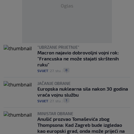
Oglas
"UBRZANE PRIJETNJE"
Macron najavio dobrovoljni vojni rok:
"Francuska ne može stajati skrštenih
ruku"
0
SVIJET
|
27. stu.
|
JAČANJE OBRANE
Europska nuklearna sila nakon 30 godina
vraća vojnu službu
1
SVIJET
|
27. stu.
|
MINISTAR OBRANE
Anušić prozvao Tomaševića zbog
Thompsona: Kad Zagreb bude izgledao
kao europski grad, onda može prijeći na