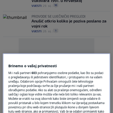
Vukovara 1991. u Hrvatskoj
10
VIJESTI
|
29. sij.
|
PROVODE SE LIJEČNIČKI PREGLEDI
Anušić otkrio koliko je poziva poslano za
vojni rok
1
VIJESTI
|
26. sij.
|
Brinemo o vašoj privatnosti
Oglas
Mi i naši partneri
603
pohranjujemo osobne podatke, kao što su podaci
o pregledavanju ili jedinstveni identifikatori, i pristupamo im na vašem
uređaju. Odabirom opcije Prihvaćam omogućit ćete tehnologije
praćenja koje podržavaju svrhe za čije pružanje mi i naši partneri
obrađujemo podatke. Ako su alati za praćenje onemogućeni, određeni
sadržaj i oglasi koje vidite možda više neće biti toliko relevantni za vas.
Možete se vratiti na ovaj izbornik kako biste izmijenili svoje odabire ili
povukli pristanak u bilo kojem trenutku klikom na Upravljaj postavkama
DONOSIMO DETALJE
poveznicu pri dnu web-stranice [ili plutajuće ikone u donjem lijevom
Počeli liječnički pregledi budućih ročnika:
kutu web stranice, ako je primjenjivo]. Vaši će se odabiri primijeniti kako