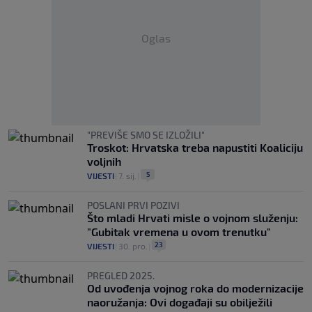
Oglas
"PREVIŠE SMO SE IZLOŽILI"
Troskot: Hrvatska treba napustiti Koaliciju
voljnih
5
VIJESTI
|
7. sij.
|
POSLANI PRVI POZIVI
Što mladi Hrvati misle o vojnom služenju:
"Gubitak vremena u ovom trenutku"
23
VIJESTI
|
30. pro.
|
PREGLED 2025.
Od uvođenja vojnog roka do modernizacije
naoružanja: Ovi događaji su obilježili