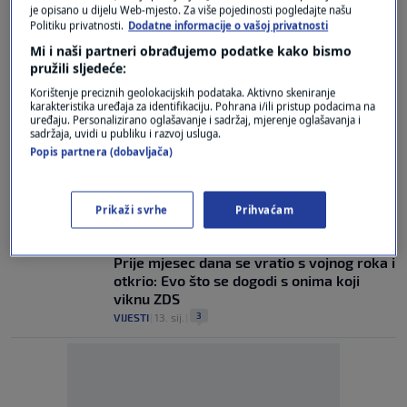
Kako sve izgleda?
je opisano u dijelu Web-mjesto. Za više pojedinosti pogledajte našu
0
N1 INFO
|
19. sij.
|
Politiku privatnosti.
Dodatne informacije o vašoj privatnosti
Mi i naši partneri obrađujemo podatke kako bismo
OBJAVIO MORH
pružili sljedeće:
Počeli liječnički pregledi budućih ročnika:
Korištenje preciznih geolokacijskih podataka. Aktivno skeniranje
Kako sve izgleda?
karakteristika uređaja za identifikaciju. Pohrana i/ili pristup podacima na
1
VIJESTI
|
19. sij.
|
uređaju. Personalizirano oglašavanje i sadržaj, mjerenje oglašavanja i
sadržaja, uvidi u publiku i razvoj usluga.
Popis partnera (dobavljača)
"STARI IZAZOV U NOVOM RUHU"
Deutsche Welle o uvođenju vojne
obaveze: Hrvatska predvodi trend
0
VIJESTI
|
14. sij.
|
Prikaži svrhe
Prihvaćam
ZADNJE DOBROVOLJNO SLUŽENJE
Prije mjesec dana se vratio s vojnog roka i
otkrio: Evo što se dogodi s onima koji
viknu ZDS
3
VIJESTI
|
13. sij.
|