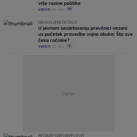
više razine politike
45
VIJESTI
|
24. stu.
|
OBJAVLJENI DETALJI
U javnom savjetovanju pravilnici vezani
uz početak provedbe vojne obuke: Što sve
čeka ročnike?
0
VIJESTI
|
22. stu.
|
Oglas
BEDARFSWEHRPFLICHT