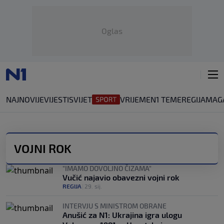
Oglas
NAJNOVIJE
VIJESTI
SVIJET
VRIJEME
N1 TEME
REGIJA
MAG
VOJNI ROK
"IMAMO DOVOLJNO ČIZAMA"
Vučić najavio obavezni vojni rok
REGIJA
|
29. sij.
INTERVJU S MINISTROM OBRANE
Anušić za N1: Ukrajina igra ulogu