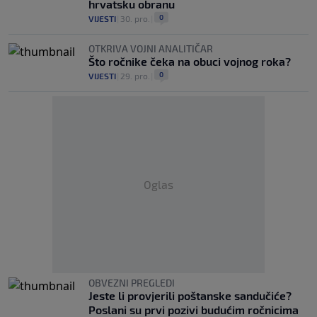
hrvatsku obranu
0
VIJESTI
|
30. pro.
|
OTKRIVA VOJNI ANALITIČAR
Što ročnike čeka na obuci vojnog roka?
0
VIJESTI
|
29. pro.
|
Oglas
OBVEZNI PREGLEDI
Jeste li provjerili poštanske sandučiće?
Poslani su prvi pozivi budućim ročnicima