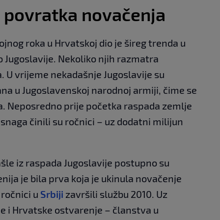
d povratka novačenja
nog roka u Hrvatskoj dio je šireg trenda u
o Jugoslavije. Nekoliko njih razmatra
. U vrijeme nekadašnje Jugoslavije su
dana u Jugoslavenskoj narodnoj armiji, čime se
a. Neposredno prije početka raspada zemlje
snaga činili su ročnici – uz dodatni milijun
šle iz raspada Jugoslavije postupno su
nija je bila prva koja je ukinula novačenje
 ročnici u
Srbiji
završili službu 2010. Uz
ije i Hrvatske ostvarenje – članstva u