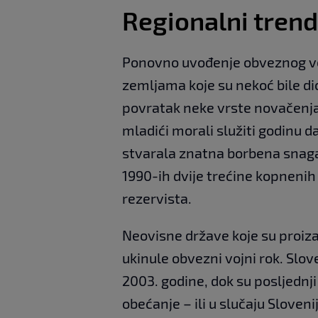
Regionalni tren
Ponovno uvođenje obveznog voj
zemljama koje su nekoć bile di
povratak neke vrste novačenja
mladići morali služiti godinu 
stvarala znatna borbena snag
1990-ih dvije trećine kopnenih 
rezervista.
Neovisne države koje su proiza
ukinule obvezni vojni rok. Slove
2003. godine, dok su posljednji
obećanje – ili u slučaju Sloven