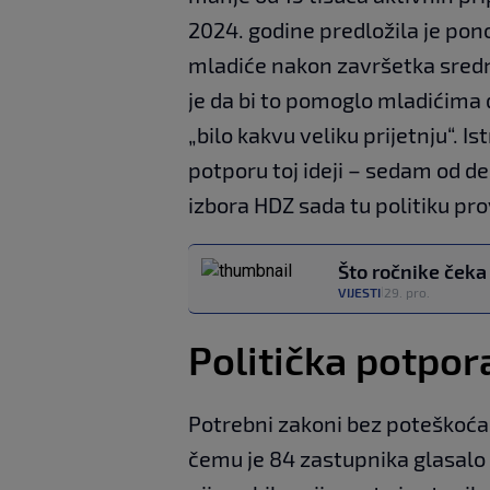
2024. godine predložila je po
mladiće nakon završetka sredn
je da bi to pomoglo mladićima 
„bilo kakvu veliku prijetnju“. 
potporu toj ideji – sedam od 
izbora HDZ sada tu politiku pro
Što ročnike čeka
VIJESTI
29. pro.
|
Politička potpor
Potrebni zakoni bez poteškoća
čemu je 84 zastupnika glasalo 