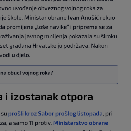
novno uvođenje obveznog vojnog roka za
je škole. Ministar obrane
Ivan Anušić
rekao
da promijene „loše navike“ i pripreme se za
Istraživanja javnog mnijenja pokazala su široku
deset građana Hrvatske ju podržava. Nakon
vodi u djelo.
 na obuci vojnog roka?
a i izostanak otpora
 su
prošli kroz Sabor prošlog listopada
, pri
za, a samo 11 protiv.
Ministarstvo obrane