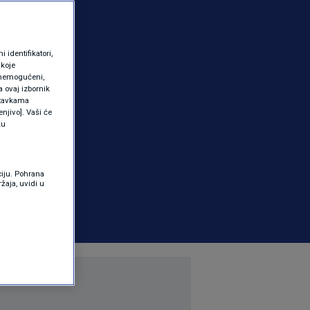
identifikatori,
 koje
 onemogućeni,
a ovaj izbornik
ostavkama
njivo]. Vaši će
ku
ciju. Pohrana
žaja, uvidi u