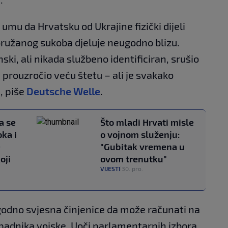
mu da Hrvatsku od Ukrajine fizički dijeli
ružanog sukoba djeluje neugodno blizu.
nski, ali nikada službeno identificiran, srušio
 prouzročio veću štetu – ali je svakako
, piše
Deutsche Welle
.
a se
Što mladi Hrvati misle
oka i
o vojnom služenju:
e
"Gubitak vremena u
oji
ovom trenutku"
VIJESTI
30. pro.
|
godno svjesna činjenice da može računati na
ipadnika vojske. Uoči parlamentarnih izbora