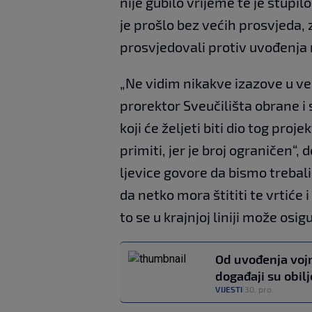
nije gubilo vrijeme te je stupi
je prošlo bez većih prosvjeda,
prosvjedovali protiv uvođenja 
„Ne vidim nikakve izazove u v
prorektor Sveučilišta obrane i 
koji će željeti biti dio tog pro
primiti, jer je broj ograničen“,
ljevice govore da bismo trebali u
da netko mora štititi te vrtiće 
to se u krajnjoj liniji može osi
Od uvođenja vojn
događaji su obil
VIJESTI
30. pro.
|