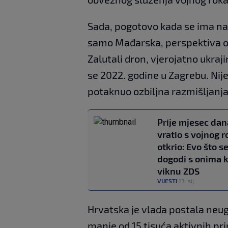
Sada, pogotovo kada se ima na u
samo Mađarska, perspektiva o
Zalutali dron, vjerojatno ukraji
se 2022. godine u Zagrebu. Nije
potaknuo ozbiljna razmišljanja
Prije mjesec dan
vratio s vojnog r
otkrio: Evo što s
dogodi s onima k
viknu ZDS
VIJESTI
13. sij.
|
Hrvatska je vlada postala neu
manje od 15 tisuća aktivnih pr