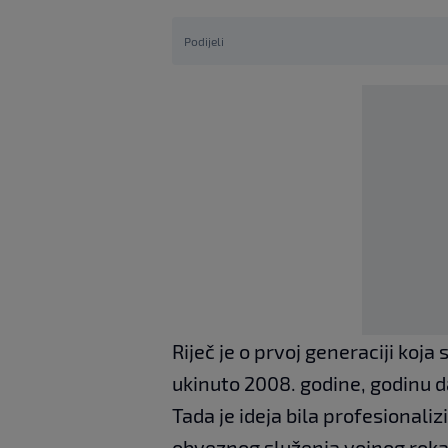
Podijeli
Riječ je o prvoj generaciji koj
ukinuto 2008. godine, godinu d
Tada je ideja bila profesionali
obveznog služenja vojnog roka