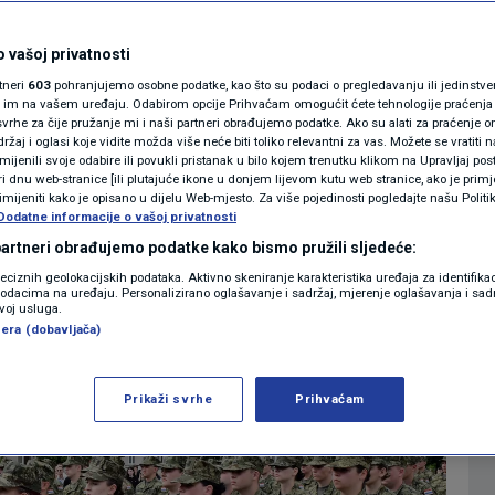
MAGAZIN
e o uvođenju vojne
N1 KOMENTAR
 vašoj privatnosti
rtneri
603
pohranjujemo osobne podatke, kao što su podaci o pregledavanju ili jedinstveni 
ska predvodi trend
KOLUMNE
o im na vašem uređaju. Odabirom opcije Prihvaćam omogućit ćete tehnologije praćenja
vrhe za čije pružanje mi i naši partneri obrađujemo podatke. Ako su alati za praćenje
žaj i oglasi koje vidite možda više neće biti toliko relevantni za vas. Možete se vratiti n
N1(DIS)INFO
zmijenili svoje odabire ili povukli pristanak u bilo kojem trenutku klikom na Upravljaj p
0
ESTI
komentara
|
i dnu web-stranice [ili plutajuće ikone u donjem lijevom kutu web stranice, ako je primje
KLIMATSKE PROMJENE
rimijeniti kako je opisano u dijelu Web-mjesto. Za više pojedinosti pogledajte našu Politi
Dodatne informacije o vašoj privatnosti
FOTO
 partneri obrađujemo podatke kako bismo pružili sljedeće:
Više
reciznih geolokacijskih podataka. Aktivno skeniranje karakteristika uređaja za identifika
p podacima na uređaju. Personalizirano oglašavanje i sadržaj, mjerenje oglašavanja i sadr
VIDEO
zvoj usluga.
era (dobavljača)
Prikaži svrhe
Prihvaćam