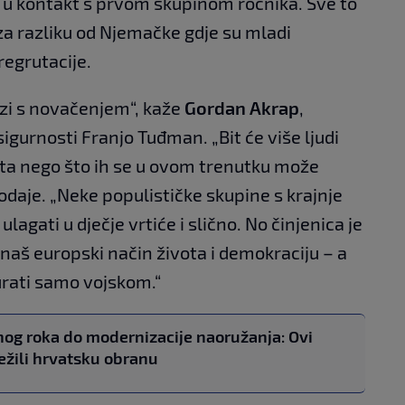
lo u kontakt s prvom skupinom ročnika. Sve to
 za razliku od Njemačke gdje su mladi
regrutacije.
ezi s novačenjem“, kaže
Gordan Akrap
,
sigurnosti Franjo Tuđman. „Bit će više ljudi
jekta nego što ih se u ovom trenutku može
 dodaje. „Neke populističke skupine s krajnje
lagati u dječje vrtiće i slično. No činjenica je
i naš europski način života i demokraciju – a
gurati samo vojskom.“
og roka do modernizacije naoružanja: Ovi
ježili hrvatsku obranu