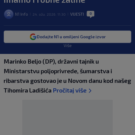
0
N1 Info
VIJESTI
24. ožu. 2026. 11:30
|
|
|
Dodajte N1 u omiljeni Google izvor
Više
Marinko Beljo (DP), državni tajnik u
Ministarstvu poljoprivrede, šumarstva i
ribarstva gostovao je u Novom danu kod našeg
Tihomira Ladišića
Pročitaj više