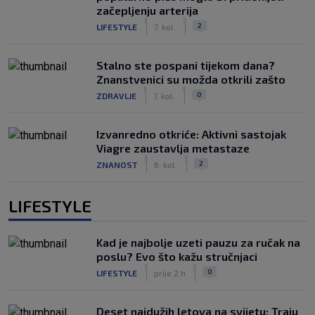
začepljenju arterija
|
|
2
LIFESTYLE
7. kol.
Stalno ste pospani tijekom dana?
Znanstvenici su možda otkrili zašto
|
|
0
ZDRAVLJE
7. kol.
Izvanredno otkriće: Aktivni sastojak
Viagre zaustavlja metastaze
|
|
2
ZNANOST
6. kol.
LIFESTYLE
Kad je najbolje uzeti pauzu za ručak na
poslu? Evo što kažu stručnjaci
|
|
0
LIFESTYLE
prije 2 h
Deset najdužih letova na svijetu: Traju