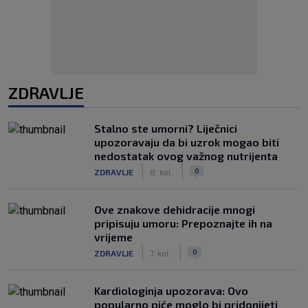
ZDRAVLJE
Stalno ste umorni? Liječnici
upozoravaju da bi uzrok mogao biti
nedostatak ovog važnog nutrijenta
|
|
0
ZDRAVLJE
8. kol.
Ove znakove dehidracije mnogi
pripisuju umoru: Prepoznajte ih na
vrijeme
|
|
0
ZDRAVLJE
7. kol.
Kardiologinja upozorava: Ovo
popularno piće moglo bi pridonijeti