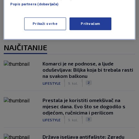
Popis partnera (dobavljača)
Prikaži svrhe
Prihvaćam
NAJČITANIJE
Komarci je ne podnose, a ljude
oduševljava: Biljka koja bi trebala rasti
na svakom balkonu
|
|
2
LIFESTYLE
9. kol.
Prestala je koristiti omekšivač na
mjesec dana. Evo što se dogodilo s
odjećom, ručnicima i perilicom
|
|
3
LIFESTYLE
9. kol.
Država iseljava antifašiste: Zgradu