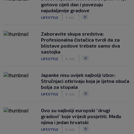
gotovo cijeli dan i povezuju
najudaljenije gradove
|
|
0
LIFESTYLE
7. kol.
Zaboravite skupa sredstva:
Profesionalna čistačica tvrdi da za
blistave podove trebate samo dva
sastojka
|
|
0
LIFESTYLE
6. kol.
Japanke nisu uvijek najbolji izbor:
Stručnjaci otkrivaju koja je ljetna obuća
bolja za stopala
|
|
0
LIFESTYLE
6. kol.
Ovo su najbolji europski "drugi
gradovi" koje vrijedi posjetiti. Među
njima i jedan hrvatski
|
|
0
LIFESTYLE
6. kol.