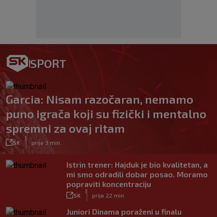
SPORT
Garcia: Nisam razočaran, nemamo
puno igrača koji su fizički i mentalno
spremni za ovaj ritam
|
SK
prije 3 min.
Istrin trener: Hajduk je bio kvalitetan, a
mi smo odradili dobar posao. Moramo
popraviti koncentraciju
|
SK
prije 22 min.
Juniori Dinama poraženi u finalu