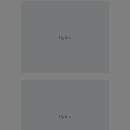
Oglas
Oglas