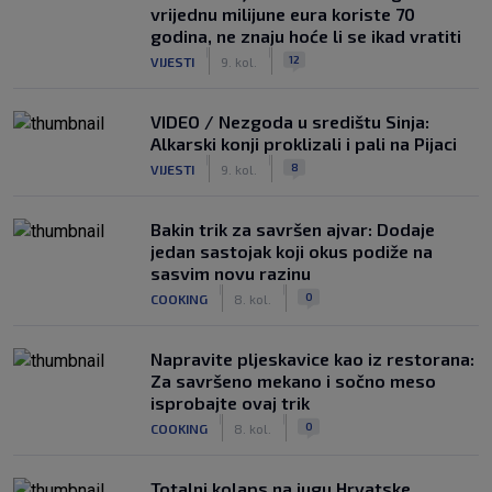
vrijednu milijune eura koriste 70
godina, ne znaju hoće li se ikad vratiti
|
|
12
VIJESTI
9. kol.
VIDEO / Nezgoda u središtu Sinja:
Alkarski konji proklizali i pali na Pijaci
|
|
8
VIJESTI
9. kol.
Bakin trik za savršen ajvar: Dodaje
jedan sastojak koji okus podiže na
sasvim novu razinu
|
|
0
COOKING
8. kol.
Napravite pljeskavice kao iz restorana:
Za savršeno mekano i sočno meso
isprobajte ovaj trik
|
|
0
COOKING
8. kol.
Totalni kolaps na jugu Hrvatske,