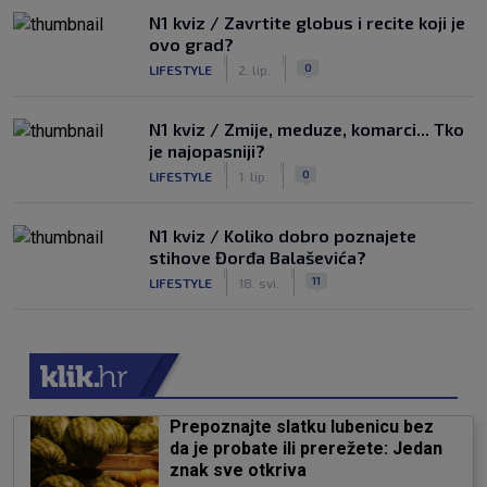
N1 kviz / Zavrtite globus i recite koji je
ovo grad?
|
|
0
LIFESTYLE
2. lip.
N1 kviz / Zmije, meduze, komarci... Tko
je najopasniji?
|
|
0
LIFESTYLE
1. lip.
N1 kviz / Koliko dobro poznajete
stihove Đorđa Balaševića?
|
|
11
LIFESTYLE
18. svi.
Prepoznajte slatku lubenicu bez
da je probate ili prerežete: Jedan
znak sve otkriva