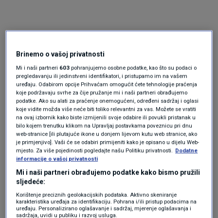
Brinemo o vašoj privatnosti
Mi i naši partneri
603
pohranjujemo osobne podatke, kao što su podaci o
pregledavanju ili jedinstveni identifikatori, i pristupamo im na vašem
uređaju. Odabirom opcije Prihvaćam omogućit ćete tehnologije praćenja
Oglas
koje podržavaju svrhe za čije pružanje mi i naši partneri obrađujemo
podatke. Ako su alati za praćenje onemogućeni, određeni sadržaj i oglasi
koje vidite možda više neće biti toliko relevantni za vas. Možete se vratiti
na ovaj izbornik kako biste izmijenili svoje odabire ili povukli pristanak u
bilo kojem trenutku klikom na Upravljaj postavkama poveznicu pri dnu
web-stranice [ili plutajuće ikone u donjem lijevom kutu web stranice, ako
je primjenjivo]. Vaši će se odabiri primijeniti kako je opisano u dijelu Web-
mjesto. Za više pojedinosti pogledajte našu Politiku privatnosti.
Dodatne
informacije o vašoj privatnosti
Mi i naši partneri obrađujemo podatke kako bismo pružili
sljedeće:
Korištenje preciznih geolokacijskih podataka. Aktivno skeniranje
karakteristika uređaja za identifikaciju. Pohrana i/ili pristup podacima na
uređaju. Personalizirano oglašavanje i sadržaj, mjerenje oglašavanja i
Oglas
sadržaja, uvidi u publiku i razvoj usluga.