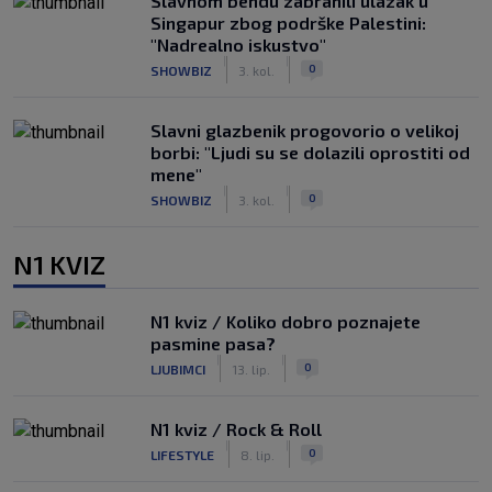
Slavnom bendu zabranili ulazak u
Singapur zbog podrške Palestini:
"Nadrealno iskustvo"
|
|
0
SHOWBIZ
3. kol.
Slavni glazbenik progovorio o velikoj
borbi: "Ljudi su se dolazili oprostiti od
mene"
|
|
0
SHOWBIZ
3. kol.
N1 KVIZ
N1 kviz / Koliko dobro poznajete
pasmine pasa?
|
|
0
LJUBIMCI
13. lip.
N1 kviz / Rock & Roll
|
|
0
LIFESTYLE
8. lip.