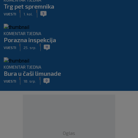
Trg pet spremnika
|
|
5
VIJESTI
1. kol.
KOMENTAR TJEDNA
Porazna inspekcija
|
|
11
VIJESTI
25. srp.
KOMENTAR TJEDNA
Bura u čaši limunade
|
|
0
VIJESTI
18. srp.
Oglas