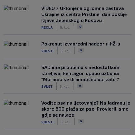
ništa, mora se popraviti
|
VIDEO / Uklonjena ogromna zastava
SK
prije 7 h
Ukrajine iz centra Prištine, dan poslije
Rashford je htio ostati u Barceloni, ali
izjave Zelenskog o Kosovu
vraća se u United koji će mu ipak dati
|
|
0
REGIJA
9. kol.
novu šansu
|
SK
prije 4 h
Pokrenut izvanredni nadzor u HŽ-u
|
|
0
VIJESTI
9. kol.
SAD ima problema s nedostatkom
streljiva; Pentagon upalio uzbunu:
"Moramo se dramatično ubrzati..."
|
|
0
SVIJET
9. kol.
Vodite psa na ljetovanje? Na Jadranu je
skoro 300 plaža za pse. Provjerili smo
gdje se nalaze
|
|
0
VIJESTI
9. kol.