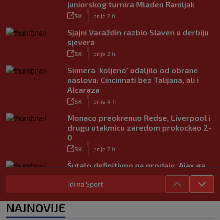
juniorskog turnira Mladen Ramljak
|
SK
prije 2 h
Sjajni Varaždin razbio Slaven u derbiju
sjevera
|
SK
prije 2 h
Sinnera ‘koljeno’ udaljilo od obrane
naslova: Cincinnati bez Talijana, ali i
Alcaraza
|
SK
prije 4 h
Monaco preokrenuo Redse, Liverpool i
drugu utakmicu zaredom prokockao 2-
0
|
SK
prije 2 h
Šutalo definitivno na prodaju, Ajax ga
daje ‘ispod cijene’
Idi na Sport
|
SK
prije 6 h
Mourinho nakon debija velikog
NAJNOVIJE
pojačanja: Jadnik na odmoru ne radi