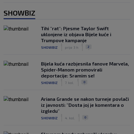
SHOWBIZ
Tihi "rat": Pjesme Taylor Swift
uklonjene iz objava Bijele kuće i
Trumpove kampanje
|
|
2
SHOWBIZ
prije 3 h
Bijela kuća razbjesnila fanove Marvela,
Spider-Manom promovirali
deportacije: Sramim se!
|
|
0
SHOWBIZ
7. kol.
Ariana Grande se nakon turneje povlači
iz javnosti: "Dosta joj je komentara o
izgledu"
|
|
0
SHOWBIZ
4. kol.