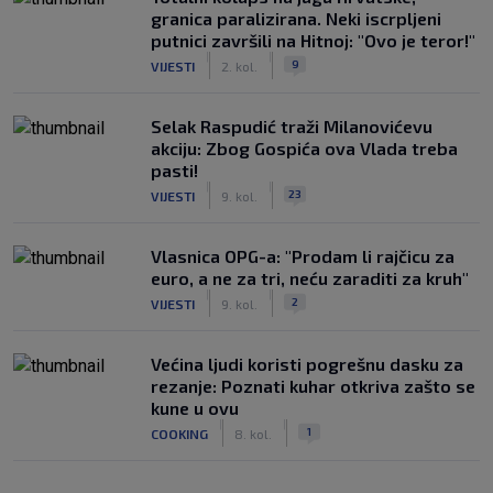
granica paralizirana. Neki iscrpljeni
putnici završili na Hitnoj: "Ovo je teror!"
|
|
9
VIJESTI
2. kol.
Selak Raspudić traži Milanovićevu
akciju: Zbog Gospića ova Vlada treba
pasti!
|
|
23
VIJESTI
9. kol.
Vlasnica OPG-a: "Prodam li rajčicu za
euro, a ne za tri, neću zaraditi za kruh"
|
|
2
VIJESTI
9. kol.
Većina ljudi koristi pogrešnu dasku za
rezanje: Poznati kuhar otkriva zašto se
kune u ovu
|
|
1
COOKING
8. kol.