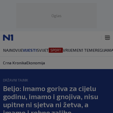
Oglas
NAJNOVIJE
VIJESTI
SVIJET
VRIJEME
N1 TEME
REGIJA
MA
Crna Kronika
Ekonomija
DRŽAVNI TAJNIK
Beljo: Imamo goriva za cijelu
godinu, imamo i gnojiva, nisu
upitne ni sjetva ni žetva, a
imamo i robne zalihe