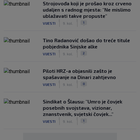
Strojovođa koji je prošao kroz crveno
udaljen s radnog mjesta: "Ne mislimo
ublažavati takve propuste"
|
|
1
VIJESTI
9. kol.
Tino Radanović došao do treće titule
pobjednika Sinjske alke
|
|
2
VIJESTI
9. kol.
Piloti HRZ-a objasnili zašto je
spašavanje na Dinari zahtjevno
|
|
0
VIJESTI
9. kol.
Sindikat o Šlausu: "Umro je čovjek
posebnih svojstava, vizionar,
znanstvenik, svjetski čovjek..."
|
|
1
VIJESTI
9. kol.