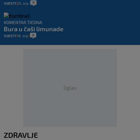
11
VIJESTI
25. srp.
|
|
KOMENTAR TJEDNA
Bura u čaši limunade
0
VIJESTI
18. srp.
|
|
Oglas
ZDRAVLJE