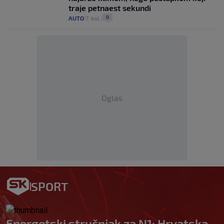
traje petnaest sekundi
0
AUTO
7. kol.
|
|
Oglas
SPORT
Energetski stručnjak za N1: Hrvatska