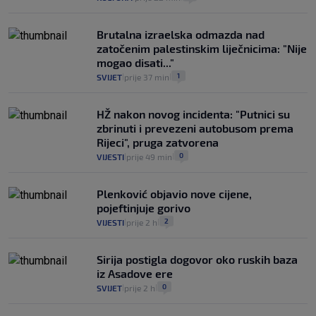
Brutalna izraelska odmazda nad
zatočenim palestinskim liječnicima: "Nije
mogao disati..."
1
SVIJET
prije 37 min
|
|
HŽ nakon novog incidenta: "Putnici su
zbrinuti i prevezeni autobusom prema
Rijeci", pruga zatvorena
0
VIJESTI
prije 49 min
|
|
Plenković objavio nove cijene,
pojeftinjuje gorivo
2
VIJESTI
prije 2 h
|
|
Sirija postigla dogovor oko ruskih baza
iz Asadove ere
0
SVIJET
prije 2 h
|
|