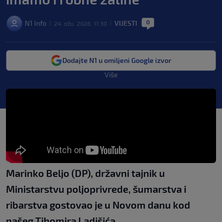
0
N1 Info
VIJESTI
24. ožu. 2026. 11:30
|
|
|
Dodajte N1 u omiljeni Google izvor
Više
Marinko Beljo (DP), državni tajnik u
Ministarstvu poljoprivrede, šumarstva i
ribarstva gostovao je u Novom danu kod
našeg Tihomira Ladišića