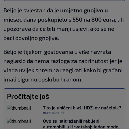
Beljo je svjestan da je
umjetno gnojivo u
mjesec dana poskupjelo s 550 na 800 eura
, ali
upozorava da će biti manji usjevi, ako se ne
baci dovoljno gnojiva.
Beljo je tijekom gostovanja u više navrata
naglasio da nema razloga za zabrinutost jer je
vlada uvijek spremna reagirati kako bi građani
imali sigurnu opskrbu hranom.
Pročitajte još
Tko je uhićeni bivši HDZ-ov načelnik?
VIJESTI
24. ožu.
|
Ovo su najtraženiji rabljeni
automobili u Hrvatskoj: Jedan model