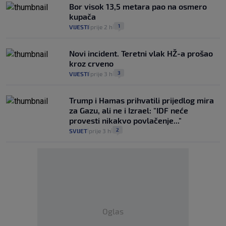
Bor visok 13,5 metara pao na osmero
kupača
1
VIJESTI
prije 2 h
|
|
Novi incident. Teretni vlak HŽ-a prošao
kroz crveno
3
VIJESTI
prije 3 h
|
|
Trump i Hamas prihvatili prijedlog mira
za Gazu, ali ne i Izrael: "IDF neće
provesti nikakvo povlačenje..."
2
SVIJET
prije 3 h
|
|
Oglas