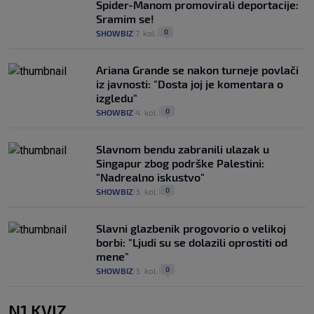
Spider-Manom promovirali deportacije:
Sramim se!
0
SHOWBIZ
7. kol.
|
|
Ariana Grande se nakon turneje povlači
iz javnosti: "Dosta joj je komentara o
izgledu"
0
SHOWBIZ
4. kol.
|
|
Slavnom bendu zabranili ulazak u
Singapur zbog podrške Palestini:
"Nadrealno iskustvo"
0
SHOWBIZ
3. kol.
|
|
Slavni glazbenik progovorio o velikoj
borbi: "Ljudi su se dolazili oprostiti od
mene"
0
SHOWBIZ
3. kol.
|
|
N1 KVIZ