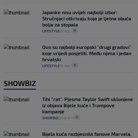
Japanke nisu uvijek najbolji izbor:
Stručnjaci otkrivaju koja je ljetna obuća
bolja za stopala
0
LIFESTYLE
6. kol.
|
|
Ovo su najbolji europski "drugi gradovi"
koje vrijedi posjetiti. Među njima i jedan
hrvatski
0
LIFESTYLE
6. kol.
|
|
SHOWBIZ
Tihi "rat": Pjesme Taylor Swift uklonjene
iz objava Bijele kuće i Trumpove
kampanje
2
SHOWBIZ
prije 8 h
|
|
Bijela kuća razbjesnila fanove Marvela,