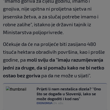
"Imamo goriva za cijelu godinu, imamo i
gnojiva, nije upitna ni proljetna sjetva ni
jesenska žetva, a za slučaj potrebe imamo i
robne zalihe", istakno je državni tajnik iz
Ministarstva poljoprivrede.
Očekuje da će na proljeće biti zasijano 480
tisuća hektara obradivih površina, kao i prošle
godine, pa
moli sviju da "imaju razumijevanja
jedni za druge, da si pomažu kako ne bi netko
ostao bez goriva
pa da ne može u sijati".
Prijeti li nam nestašica dizela? "Ono
što se događa u Sloveniji, lako se
može dogoditi i kod nas"
EKONOMIJA
24. ožu.
|