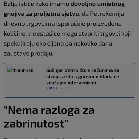
Beljo ističe kako imamo
dovoljno umjetnog
gnojiva za proljetnu sjetvu
, da Petrokemija
dnevno trgovcima isporučuje proizvedene
količine, a nestašice mogu stvoriti trgovci koji
spekuliraju oko cijena pa nekoliko dana
zaustave prodaju.
Šušnjar otkrio što s računima za
struju, a što s gorivom: Vlada će
značajno intervenirati
VIJESTI
22. ožu.
|
"Nema razloga za
zabrinutost"