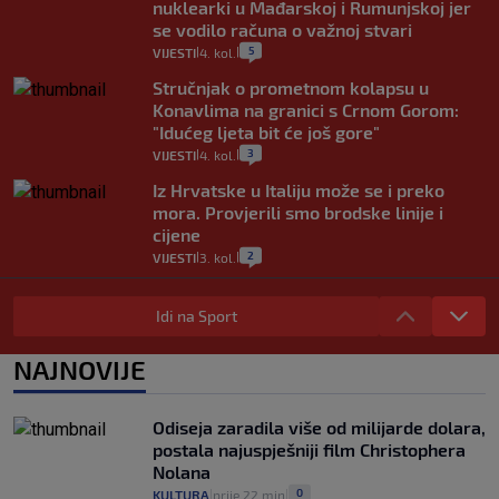
nuklearki u Mađarskoj i Rumunjskoj jer
se vodilo računa o važnoj stvari
5
VIJESTI
4. kol.
|
|
Stručnjak o prometnom kolapsu u
Konavlima na granici s Crnom Gorom:
"Idućeg ljeta bit će još gore"
3
VIJESTI
4. kol.
|
|
Iz Hrvatske u Italiju može se i preko
mora. Provjerili smo brodske linije i
cijene
2
VIJESTI
3. kol.
|
|
Uzgajivač objasnio zašto kilogram
rajčica košta deset eura: "Nećete ih
Idi na Sport
vidjeti na akcijama u trgovinama"
8
VIJESTI
3. kol.
NAJNOVIJE
|
|
Selidba je jedno od stresnijih iskustava.
Evo aktualnih cijena i nekoliko savjeta
Odiseja zaradila više od milijarde dolara,
da prođe što lakše i jeftinije
postala najuspješniji film Christophera
0
VIJESTI
2. kol.
|
|
Nolana
0
KULTURA
prije 22 min
|
|