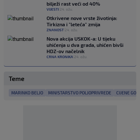
bilježi rast veći od 40%
VIJESTI
24. ožu.
|
Otkrivene nove vrste životinja:
Tirkizna i "leteća" zmija
ZNANOST
24. ožu.
|
Nova akcija USKOK-a: U tijeku
uhićenja u dva grada, uhićen bivši
HDZ-ov načelnik
CRNA KRONIKA
24. ožu.
|
Teme
MARINKO BELJO
MINISTARSTVO POLJOPRIVREDE
CIJENE GOR