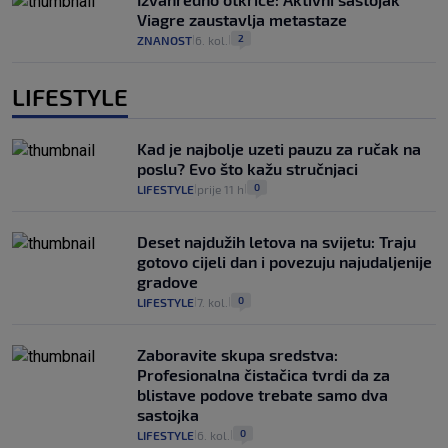
Viagre zaustavlja metastaze
2
ZNANOST
6. kol.
|
|
LIFESTYLE
Kad je najbolje uzeti pauzu za ručak na
poslu? Evo što kažu stručnjaci
0
LIFESTYLE
prije 11 h
|
|
Deset najdužih letova na svijetu: Traju
gotovo cijeli dan i povezuju najudaljenije
gradove
0
LIFESTYLE
7. kol.
|
|
Zaboravite skupa sredstva:
Profesionalna čistačica tvrdi da za
blistave podove trebate samo dva
sastojka
0
LIFESTYLE
6. kol.
|
|