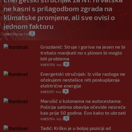
ne kasni s prilagodbom zgrada na
klimatske promjene, ali sve ovisi o
jednom faktoru
2
VIJESTI
prije 1 h
|
|
Grozdanić: Struje i goriva na jesen ne bi
trebalo manjkati no s plinom bi moglo
biti problema
0
VIJESTI
8. kol.
|
|
Energetski stručnjak: Iz više razloga ne
očekujem nestašice niti poskupljenja
električne energije
0
VIJESTI
7. kol.
|
|
Marušić o kolonama na autocestama:
Policija satima obavlja očevide nesreća
kao prije 50 godina. Evo kako to ubrzati
7
VIJESTI
4. kol.
|
|
Tadić: Krško je u boljoj poziciji od