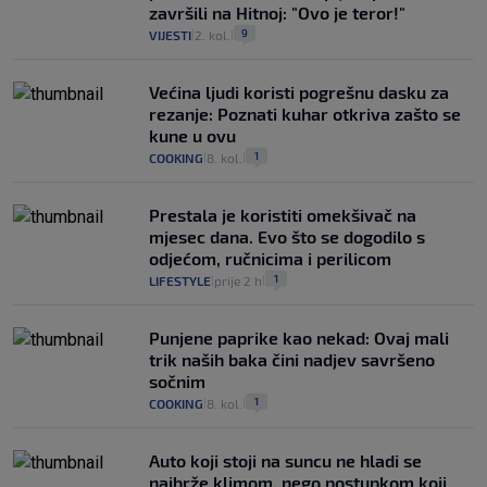
završili na Hitnoj: "Ovo je teror!"
9
VIJESTI
2. kol.
|
|
Većina ljudi koristi pogrešnu dasku za
rezanje: Poznati kuhar otkriva zašto se
kune u ovu
1
COOKING
8. kol.
|
|
Prestala je koristiti omekšivač na
mjesec dana. Evo što se dogodilo s
odjećom, ručnicima i perilicom
1
LIFESTYLE
prije 2 h
|
|
Punjene paprike kao nekad: Ovaj mali
trik naših baka čini nadjev savršeno
sočnim
1
COOKING
8. kol.
|
|
Auto koji stoji na suncu ne hladi se
najbrže klimom, nego postupkom koji