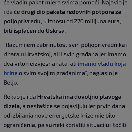
će vladin paket mjera svima pomoći. Najavio je
i da će
drugi dio paketa redovnih potpora za
poljoprivredu
, u iznosu od 270 milijuna eura,
biti isplaćen do Uskrsa
.
"Razumijem zabrinutost svih poljoprivrednika i
ribara u Hrvatskoj, ali i svih građana jer imamo
dva vrlo neizvjesna rata, ali
imamo vladu koja
brine
o svim svojim građanima", naglasio je
Beljo.
Rekao je i da
Hrvatska ima dovoljno plavoga
dizela
, a nestašice se pojavljuju jer prvih dana
od izbijanja nove energetske krize nije bilo
ograničenja, pa su neki koristili situaciju i točili