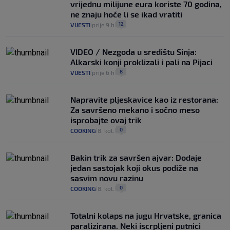
vrijednu milijune eura koriste 70 godina,
ne znaju hoće li se ikad vratiti
12
VIJESTI
prije 9 h
|
|
VIDEO / Nezgoda u središtu Sinja:
Alkarski konji proklizali i pali na Pijaci
8
VIJESTI
prije 6 h
|
|
Napravite pljeskavice kao iz restorana:
Za savršeno mekano i sočno meso
isprobajte ovaj trik
0
COOKING
8. kol.
|
|
Bakin trik za savršen ajvar: Dodaje
jedan sastojak koji okus podiže na
sasvim novu razinu
0
COOKING
8. kol.
|
|
Totalni kolaps na jugu Hrvatske, granica
paralizirana. Neki iscrpljeni putnici