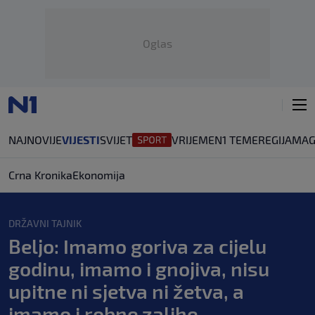
Oglas
NAJNOVIJE
VIJESTI
SVIJET
VRIJEME
N1 TEME
REGIJA
MAG
Crna Kronika
Ekonomija
DRŽAVNI TAJNIK
Beljo: Imamo goriva za cijelu
godinu, imamo i gnojiva, nisu
upitne ni sjetva ni žetva, a
imamo i robne zalihe