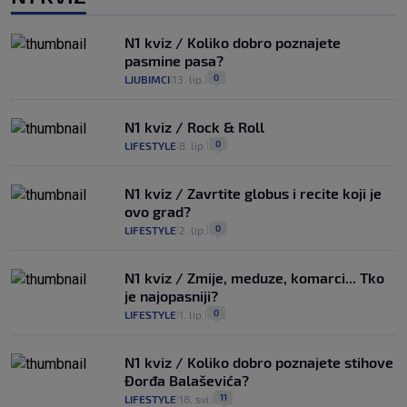
N1 kviz / Koliko dobro poznajete
pasmine pasa?
0
LJUBIMCI
13. lip.
|
|
N1 kviz / Rock & Roll
0
LIFESTYLE
8. lip.
|
|
N1 kviz / Zavrtite globus i recite koji je
ovo grad?
0
LIFESTYLE
2. lip.
|
|
N1 kviz / Zmije, meduze, komarci... Tko
je najopasniji?
0
LIFESTYLE
1. lip.
|
|
N1 kviz / Koliko dobro poznajete stihove
Đorđa Balaševića?
11
LIFESTYLE
18. svi.
|
|