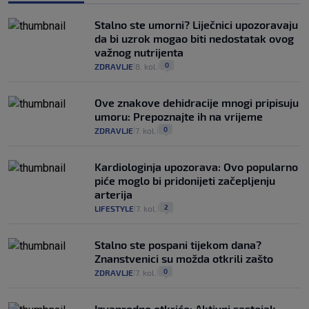
Stalno ste umorni? Liječnici upozoravaju
da bi uzrok mogao biti nedostatak ovog
važnog nutrijenta
0
ZDRAVLJE
8. kol.
|
|
Ove znakove dehidracije mnogi pripisuju
umoru: Prepoznajte ih na vrijeme
0
ZDRAVLJE
7. kol.
|
|
Kardiologinja upozorava: Ovo popularno
piće moglo bi pridonijeti začepljenju
arterija
2
LIFESTYLE
7. kol.
|
|
Stalno ste pospani tijekom dana?
Znanstvenici su možda otkrili zašto
0
ZDRAVLJE
7. kol.
|
|
Izvanredno otkriće: Aktivni sastojak