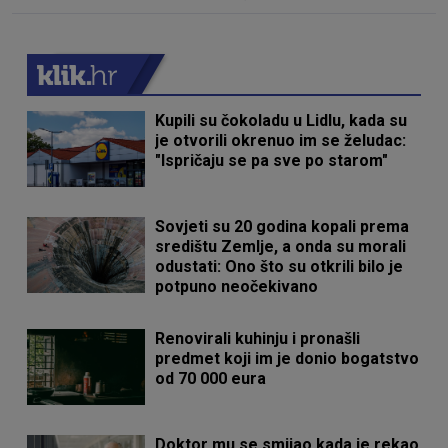
Kupili su čokoladu u Lidlu, kada su
je otvorili okrenuo im se želudac:
"Ispričaju se pa sve po starom"
Sovjeti su 20 godina kopali prema
središtu Zemlje, a onda su morali
odustati: Ono što su otkrili bilo je
potpuno neočekivano
Renovirali kuhinju i pronašli
predmet koji im je donio bogatstvo
od 70 000 eura
Doktor mu se smijao kada je rekao