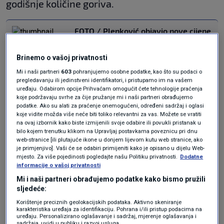
godišnje količine goriva.
FOTO / Plenković objavio nove cijene
goriva. Otkrio i što će biti sa cijenama
struje i plina
Brinemo o vašoj privatnosti
VIJESTI
23. ožu.
|
Mi i naši partneri
603
pohranjujemo osobne podatke, kao što su podaci o
pregledavanju ili jedinstveni identifikatori, i pristupamo im na vašem
Beljo očekuje smirivanje
uređaju. Odabirom opcije Prihvaćam omogućit ćete tehnologije praćenja
koje podržavaju svrhe za čije pružanje mi i naši partneri obrađujemo
podatke. Ako su alati za praćenje onemogućeni, određeni sadržaj i oglasi
situacije i stabilizaciju
koje vidite možda više neće biti toliko relevantni za vas. Možete se vratiti
na ovaj izbornik kako biste izmijenili svoje odabire ili povukli pristanak u
bilo kojem trenutku klikom na Upravljaj postavkama poveznicu pri dnu
cijena
web-stranice [ili plutajuće ikone u donjem lijevom kutu web stranice, ako
je primjenjivo]. Vaši će se odabiri primijeniti kako je opisano u dijelu Web-
mjesto. Za više pojedinosti pogledajte našu Politiku privatnosti.
Dodatne
Podsjetio je da se vlada odrekla trošarina na
informacije o vašoj privatnosti
Mi i naši partneri obrađujemo podatke kako bismo pružili
plavi dizel, da je njegova cijena od 1,19 eura sad
sljedeće:
visoka, ali uvjeren je da će i malim i velikim
Korištenje preciznih geolokacijskih podataka. Aktivno skeniranje
karakteristika uređaja za identifikaciju. Pohrana i/ili pristup podacima na
poljoprivrednicima i ribarima pomoći vladine
uređaju. Personalizirano oglašavanje i sadržaj, mjerenje oglašavanja i
sadržaja, uvidi u publiku i razvoj usluga.