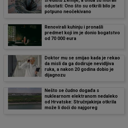
središtu Zemlje, a onda su morali
odustati: Ono što su otkrili bilo je
potpuno neočekivano
Renovirali kuhinju i pronašli
predmet koji im je donio bogatstvo
od 70 000 eura
Doktor mu se smijao kada je rekao
da misli da ga dodiruje nevidljiva
ruka, a nakon 20 godina dobio je
dijagnozu
Nešto se čudno događa s
nuklearnom elektranom nedaleko
od Hrvatske: Stručnjakinja otkrila
može li doći do najgoreg