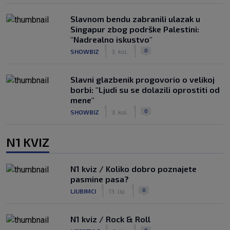
Slavnom bendu zabranili ulazak u
Singapur zbog podrške Palestini:
"Nadrealno iskustvo"
|
|
0
SHOWBIZ
3. kol.
Slavni glazbenik progovorio o velikoj
borbi: "Ljudi su se dolazili oprostiti od
mene"
|
|
0
SHOWBIZ
3. kol.
N1 KVIZ
N1 kviz / Koliko dobro poznajete
pasmine pasa?
|
|
0
LJUBIMCI
13. lip.
N1 kviz / Rock & Roll
|
|
0