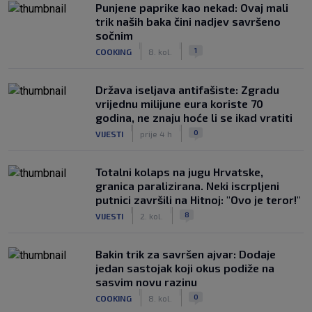
Punjene paprike kao nekad: Ovaj mali
trik naših baka čini nadjev savršeno
sočnim
|
|
1
COOKING
8. kol.
Država iseljava antifašiste: Zgradu
vrijednu milijune eura koriste 70
godina, ne znaju hoće li se ikad vratiti
|
|
0
VIJESTI
prije 4 h
Totalni kolaps na jugu Hrvatske,
granica paralizirana. Neki iscrpljeni
putnici završili na Hitnoj: "Ovo je teror!"
|
|
8
VIJESTI
2. kol.
Bakin trik za savršen ajvar: Dodaje
jedan sastojak koji okus podiže na
sasvim novu razinu
|
|
0
COOKING
8. kol.