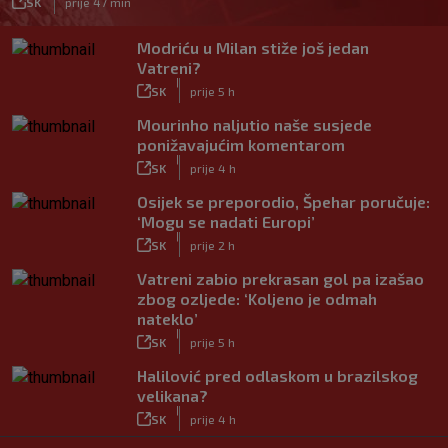
SK
prije 47 min
Modriću u Milan stiže još jedan
Vatreni?
|
SK
prije 5 h
Mourinho naljutio naše susjede
ponižavajućim komentarom
|
SK
prije 4 h
Osijek se preporodio, Špehar poručuje:
‘Mogu se nadati Europi’
|
SK
prije 2 h
Vatreni zabio prekrasan gol pa izašao
zbog ozljede: ‘Koljeno je odmah
nateklo’
|
SK
prije 5 h
Halilović pred odlaskom u brazilskog
velikana?
|
SK
prije 4 h