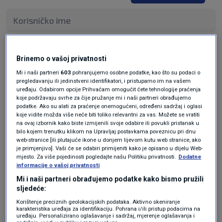
Pošalji
Brinemo o vašoj privatnosti
Mi i naši partneri
603
pohranjujemo osobne podatke, kao što su podaci o
pregledavanju ili jedinstveni identifikatori, i pristupamo im na vašem
uređaju. Odabirom opcije Prihvaćam omogućit ćete tehnologije praćenja
koje podržavaju svrhe za čije pružanje mi i naši partneri obrađujemo
podatke. Ako su alati za praćenje onemogućeni, određeni sadržaj i oglasi
koje vidite možda više neće biti toliko relevantni za vas. Možete se vratiti
na ovaj izbornik kako biste izmijenili svoje odabire ili povukli pristanak u
bilo kojem trenutku klikom na Upravljaj postavkama poveznicu pri dnu
web-stranice [ili plutajuće ikone u donjem lijevom kutu web stranice, ako
je primjenjivo]. Vaši će se odabiri primijeniti kako je opisano u dijelu Web-
mjesto. Za više pojedinosti pogledajte našu Politiku privatnosti.
Dodatne
Oglas
informacije o vašoj privatnosti
Mi i naši partneri obrađujemo podatke kako bismo pružili
sljedeće:
Korištenje preciznih geolokacijskih podataka. Aktivno skeniranje
karakteristika uređaja za identifikaciju. Pohrana i/ili pristup podacima na
uređaju. Personalizirano oglašavanje i sadržaj, mjerenje oglašavanja i