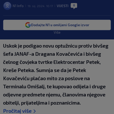
0
N1 Info
VIJESTI
19. sij. 2024. 10:17
|
|
|
Dodajte N1 u omiljeni Google izvor
Više
Uskok je podigao novu optužnicu protiv bivšeg
šefa JANAF-a Dragana Kovačevića i bivšeg
čelnog čovjeka tvrtke Elektrocentar Petek,
Kreše Peteka. Sumnja se da je Petek
Kovačeviću plaćao mito za poslove na
Terminalu Omišalj, te kupovao odijela i druge
odjevne predmete njemu, članovima njegove
obitelji, prijateljima i poznanicima.
Pročitaj više