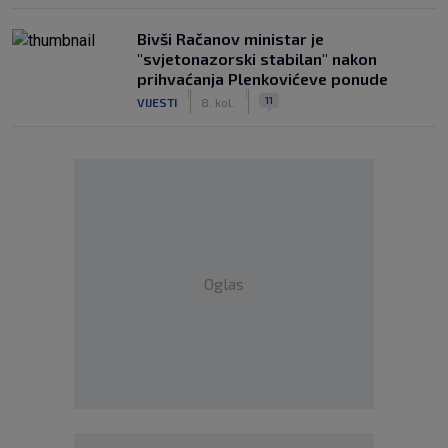
Bivši Račanov ministar je
"svjetonazorski stabilan" nakon
prihvaćanja Plenkovićeve ponude
|
|
11
VIJESTI
8. kol.
Oglas