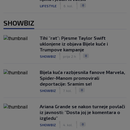
|
|
0
LIFESTYLE
6. kol.
SHOWBIZ
Tihi "rat": Pjesme Taylor Swift
uklonjene iz objava Bijele kuće i
Trumpove kampanje
|
|
0
SHOWBIZ
prije 2 h
Bijela kuća razbjesnila fanove Marvela,
Spider-Manom promovirali
deportacije: Sramim se!
|
|
0
SHOWBIZ
7. kol.
Ariana Grande se nakon turneje povlači
iz javnosti: "Dosta joj je komentara o
izgledu"
|
|
0
SHOWBIZ
4. kol.