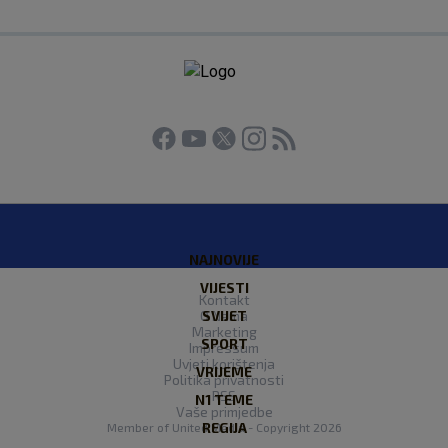
NAJNOVIJE
VIJESTI
Kontakt
O Nama
SVIJET
Marketing
SPORT
Impressum
Uvjeti korištenja
VRIJEME
Politika privatnosti
RSS
N1 TEME
Vaše primjedbe
REGIJA
Member of
United Media
- Copyright 2026