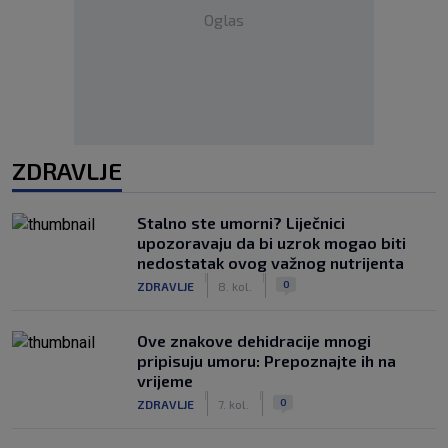
Oglas
ZDRAVLJE
Stalno ste umorni? Liječnici
upozoravaju da bi uzrok mogao biti
nedostatak ovog važnog nutrijenta
|
|
0
ZDRAVLJE
8. kol.
Ove znakove dehidracije mnogi
pripisuju umoru: Prepoznajte ih na
vrijeme
|
|
0
ZDRAVLJE
7. kol.