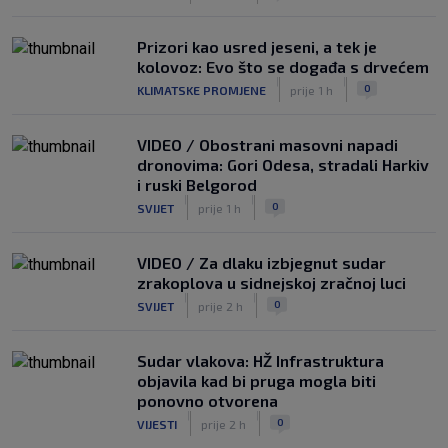
Prizori kao usred jeseni, a tek je
kolovoz: Evo što se događa s drvećem
|
|
0
KLIMATSKE PROMJENE
prije 1 h
VIDEO / Obostrani masovni napadi
dronovima: Gori Odesa, stradali Harkiv
i ruski Belgorod
|
|
0
SVIJET
prije 1 h
VIDEO / Za dlaku izbjegnut sudar
zrakoplova u sidnejskoj zračnoj luci
|
|
0
SVIJET
prije 2 h
Sudar vlakova: HŽ Infrastruktura
objavila kad bi pruga mogla biti
ponovno otvorena
|
|
0
VIJESTI
prije 2 h