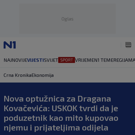
Oglas
NAJNOVIJE
VIJESTI
SVIJET
VRIJEME
N1 TEME
REGIJA
MA
Crna Kronika
Ekonomija
Nova optužnica za Dragana
Kovačevića: USKOK tvrdi da je
poduzetnik kao mito kupovao
njemu i prijateljima odijela