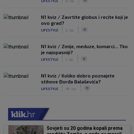
LIFESTYLE
8. lip.
N1 kviz / Zavrtite globus i recite koji je
ovo grad?
|
|
0
LIFESTYLE
2. lip.
N1 kviz / Zmije, meduze, komarci... Tko
je najopasniji?
|
|
0
LIFESTYLE
1. lip.
N1 kviz / Koliko dobro poznajete
stihove Đorđa Balaševića?
|
|
11
LIFESTYLE
18. svi.
Sovjeti su 20 godina kopali prema