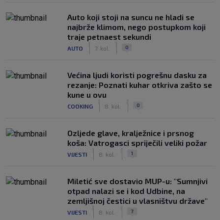
Auto koji stoji na suncu ne hladi se
najbrže klimom, nego postupkom koji
traje petnaest sekundi
|
|
0
AUTO
7. kol.
Većina ljudi koristi pogrešnu dasku za
rezanje: Poznati kuhar otkriva zašto se
kune u ovu
|
|
0
COOKING
8. kol.
Ozljede glave, kralježnice i prsnog
koša: Vatrogasci spriječili veliki požar
|
|
1
VIJESTI
8. kol.
Miletić sve dostavio MUP-u: "Sumnjivi
otpad nalazi se i kod Udbine, na
zemljišnoj čestici u vlasništvu države"
|
|
7
VIJESTI
8. kol.