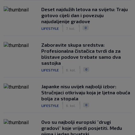
Deset najdužih letova na svijetu: Traju
gotovo cijeli dan i povezuju
najudaljenije gradove
|
|
0
LIFESTYLE
7. kol.
Zaboravite skupa sredstva:
Profesionalna čistačica tvrdi da za
blistave podove trebate samo dva
sastojka
|
|
0
LIFESTYLE
6. kol.
Japanke nisu uvijek najbolji izbor:
Stručnjaci otkrivaju koja je ljetna obuća
bolja za stopala
|
|
0
LIFESTYLE
6. kol.
Ovo su najbolji europski "drugi
gradovi" koje vrijedi posjetiti. Među
njima i jedan hrvatski