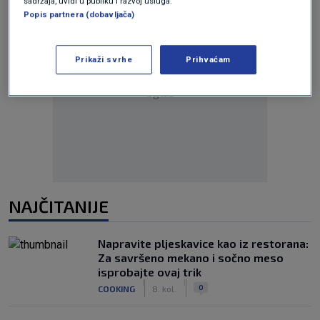
sadržaja, uvidi u publiku i razvoj usluga.
Popis partnera (dobavljača)
Prikaži svrhe
Prihvaćam
Oglas
NAJČITANIJE
Napravite pljeskavice kao iz restorana:
Za savršeno mekano i sočno meso
isprobajte ovaj trik
|
|
0
COOKING
8. kol.