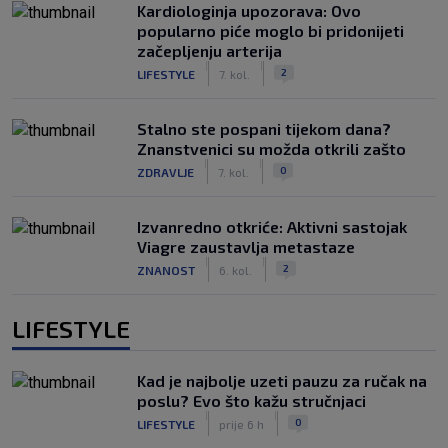
Kardiologinja upozorava: Ovo
popularno piće moglo bi pridonijeti
začepljenju arterija
|
|
2
LIFESTYLE
7. kol.
Stalno ste pospani tijekom dana?
Znanstvenici su možda otkrili zašto
|
|
0
ZDRAVLJE
7. kol.
Izvanredno otkriće: Aktivni sastojak
Viagre zaustavlja metastaze
|
|
2
ZNANOST
6. kol.
LIFESTYLE
Kad je najbolje uzeti pauzu za ručak na
poslu? Evo što kažu stručnjaci
|
|
0
LIFESTYLE
prije 6 h