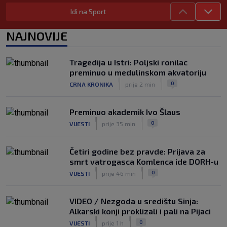
Carević nakon drugog poraza: ‘Ne
Idi na Sport
mogu biti ljutit, ovo nam mora biti
putokaz’
|
NAJNOVIJE
SK
prije 5 h
Jelavić: Igrom nismo pretjerano
zadovoljni, tražimo stopera
Tragedija u Istri: Poljski ronilac
|
preminuo u medulinskom akvatoriju
SK
prije 5 h
|
|
0
CRNA KRONIKA
prije 2 min
Zekić sasuo kritike nakon remija: ‘O
problemima možemo pričati tri dana’
|
Preminuo akademik Ivo Šlaus
SK
prije 3 h
|
|
0
VIJESTI
prije 35 min
Četiri godine bez pravde: Prijava za
smrt vatrogasca Komlenca ide DORH-u
|
|
0
VIJESTI
prije 46 min
VIDEO / Nezgoda u središtu Sinja:
Alkarski konji proklizali i pali na Pijaci
|
|
0
VIJESTI
prije 1 h