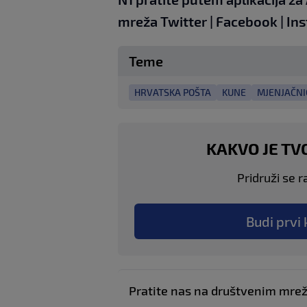
mreža
Twitter
|
Facebook
|
Ins
Teme
HRVATSKA POŠTA
KUNE
MJENJAČNI
KAKVO JE TV
Pridruži se r
Budi prvi 
Pratite nas na društvenim mr