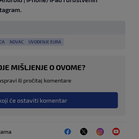
tagram.
CA
NOVAC
UVOĐENJE EURA
OJE MIŠLJENJE O OVOME?
aspravi ili pročitaj komentare
koji će ostaviti komentar
ežama