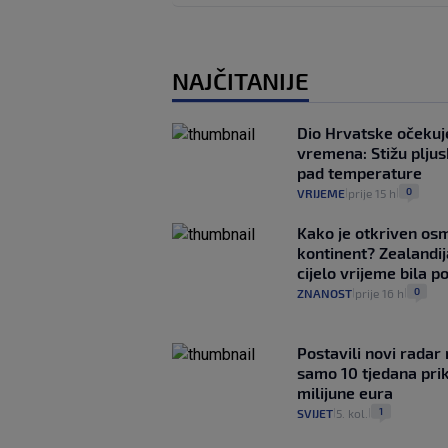
NAJČITANIJE
Dio Hrvatske očeku
vremena: Stižu pljusk
pad temperature
0
VRIJEME
prije 15 h
|
|
Kako je otkriven os
kontinent? Zealandij
cijelo vrijeme bila 
0
ZNANOST
prije 16 h
|
|
Postavili novi radar 
samo 10 tjedana pri
milijune eura
1
SVIJET
5. kol.
|
|