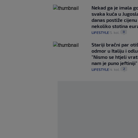
Nekad ga je imala g
svaka kuća u Jugoslav
danas postiže cijenu
nekoliko stotina eur
0
LIFESTYLE
5. kol.
|
|
Stariji bračni par ot
odmor u Italiju i odlu
"Nismo se htjeli vrati
nam je puno jeftiniji"
2
LIFESTYLE
4. kol.
|
|