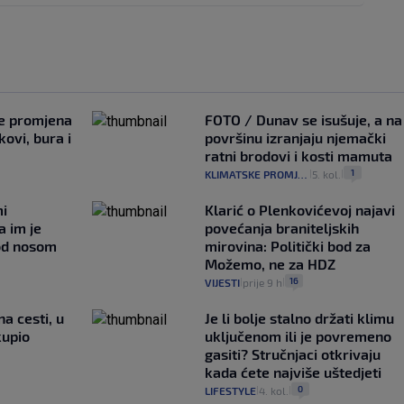
je promjena
FOTO / Dunav se isušuje, a na
ovi, bura i
površinu izranjaju njemački
ratni brodovi i kosti mamuta
1
KLIMATSKE PROMJENE
5. kol.
|
|
mi
Klarić o Plenkovićevoj najavi
a im je
povećanja braniteljskih
pod nosom
mirovina: Politički bod za
Možemo, ne za HDZ
16
VIJESTI
prije 9 h
|
|
na cesti, u
Je li bolje stalno držati klimu
kupio
uključenom ili je povremeno
gasiti? Stručnjaci otkrivaju
kada ćete najviše uštedjeti
0
LIFESTYLE
4. kol.
|
|