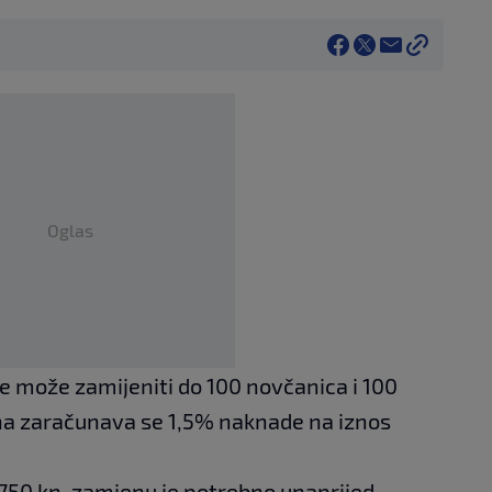
Oglas
e može zamijeniti do 100 novčanica i 100
ina zaračunava se 1,5% naknade na iznos
d 750 kn, zamjenu je potrebno unaprijed