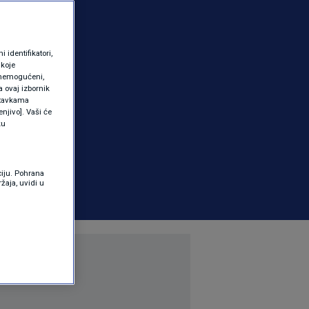
identifikatori,
 koje
 onemogućeni,
a ovaj izbornik
ostavkama
njivo]. Vaši će
ku
ciju. Pohrana
žaja, uvidi u