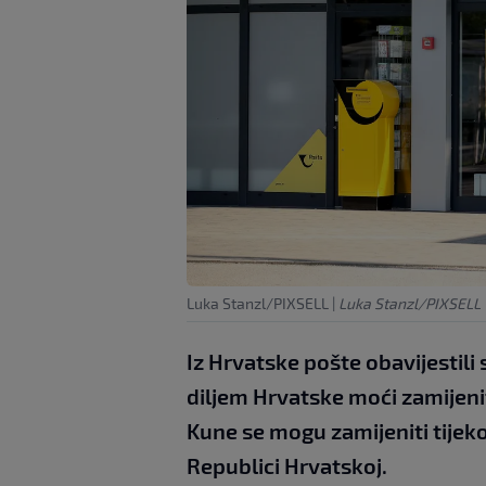
Luka Stanzl/PIXSELL
|
Luka Stanzl/PIXSELL
Iz Hrvatske pošte obavijestili 
diljem Hrvatske moći zamijeni
Kune se mogu zamijeniti tijek
Republici Hrvatskoj.