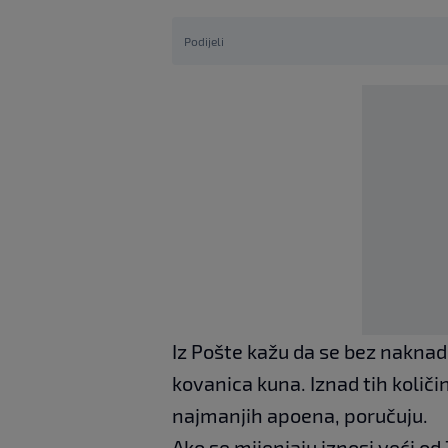
Podijeli
Iz Pošte kažu da se bez naknad
kovanica kuna. Iznad tih količ
najmanjih apoena, poručuju.
Ako se mijenjaju iznosi veći o