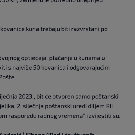
 kovanice kuna trebaju biti razvrstani po
 dvojnog optjecaja, plaćanje u kunama u
iti s najviše 50 kovanica i odgovarajućim
Pošte.
siječnja 2023., bit će otvoren samo poštanski
ljka, 2. siječnja poštanski uredi diljem RH
m rasporedu radnog vremena", izvijestili su.
Android
|
iPhone/iPad
i društvenih