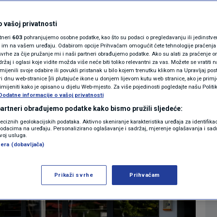
da će mijenjati kune
MAGAZIN
N1 KOMENTAR
 vašoj privatnosti
 caka
rtneri
603
pohranjujemo osobne podatke, kao što su podaci o pregledavanju ili jedinstveni 
KOLUMNE
o im na vašem uređaju. Odabirom opcije Prihvaćam omogućit ćete tehnologije praćenja
vrhe za čije pružanje mi i naši partneri obrađujemo podatke. Ako su alati za praćenje
0
1:10
VIJESTI
komentara
|
|
žaj i oglasi koje vidite možda više neće biti toliko relevantni za vas. Možete se vratiti n
N1(DIS)INFO
zmijenili svoje odabire ili povukli pristanak u bilo kojem trenutku klikom na Upravljaj p
i dnu web-stranice [ili plutajuće ikone u donjem lijevom kutu web stranice, ako je primje
KLIMATSKE PROMJENE
rimijeniti kako je opisano u dijelu Web-mjesto. Za više pojedinosti pogledajte našu Politi
Dodatne informacije o vašoj privatnosti
Više
FOTO
 partneri obrađujemo podatke kako bismo pružili sljedeće:
reciznih geolokacijskih podataka. Aktivno skeniranje karakteristika uređaja za identifika
p podacima na uređaju. Personalizirano oglašavanje i sadržaj, mjerenje oglašavanja i sadr
VIDEO
zvoj usluga.
era (dobavljača)
Prikaži svrhe
Prihvaćam