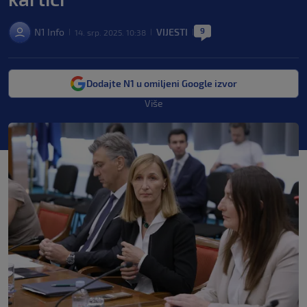
9
N1 Info
VIJESTI
14. srp. 2025. 10:38
|
|
|
Dodajte N1 u omiljeni Google izvor
Više