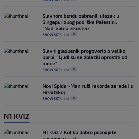
Slavnom bendu zabranili ulazak u
Singapur zbog podrške Palestini:
"Nadrealno iskustvo"
0
SHOWBIZ
3. kol.
|
|
Slavni glazbenik progovorio o velikoj
borbi: "Ljudi su se dolazili oprostiti od
mene"
0
SHOWBIZ
3. kol.
|
|
Novi Spider-Man ruši rekorde zarade i u
Hrvatskoj
0
SHOWBIZ
3. kol.
|
|
N1 KVIZ
N1 kviz / Koliko dobro poznajete
pasmine pasa?