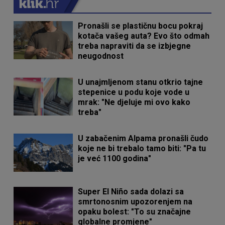
Pronašli se plastičnu bocu pokraj
kotača vašeg auta? Evo što odmah
treba napraviti da se izbjegne
neugodnost
U unajmljenom stanu otkrio tajne
stepenice u podu koje vode u
mrak: "Ne djeluje mi ovo kako
treba"
U zabačenim Alpama pronašli čudo
koje ne bi trebalo tamo biti: "Pa tu
je već 1100 godina"
Super El Niño sada dolazi sa
smrtonosnim upozorenjem na
opaku bolest: "To su značajne
globalne promjene"