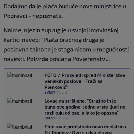
Dodajmo da je plaća buduće nove ministrice u
Podravci - nepoznata.
Naime, njezin suprug je u svojoj imovinskoj
kartici naveo: "Plaća bračnog druga je
poslovna tajna te je stoga nisam u mogućnosti
navesti. Potvrda poslana Povjerenstvu."
FOTO / Prosvjed ispred Ministarstva
vanjskih poslova: "Traži se
Plenković"
SVIJET
14. srp.
|
Lovac na stršljene: "Strašno ih je
puno ove godine. Jednu vrstu ljudi ne
razlikuju od ose, a jako je opasna"
VIJESTI
14. srp.
|
Plenković predstavio novu ministricu
EU fondova: Ovo su dva glavna