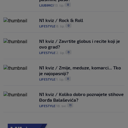
0
LJUBIMCI
13. lip.
|
|
N1 kviz / Rock & Roll
0
LIFESTYLE
8. lip.
|
|
N1 kviz / Zavrtite globus i recite koji je
ovo grad?
0
LIFESTYLE
2. lip.
|
|
N1 kviz / Zmije, meduze, komarci... Tko
je najopasniji?
0
LIFESTYLE
1. lip.
|
|
N1 kviz / Koliko dobro poznajete stihove
Đorđa Balaševića?
11
LIFESTYLE
18. svi.
|
|