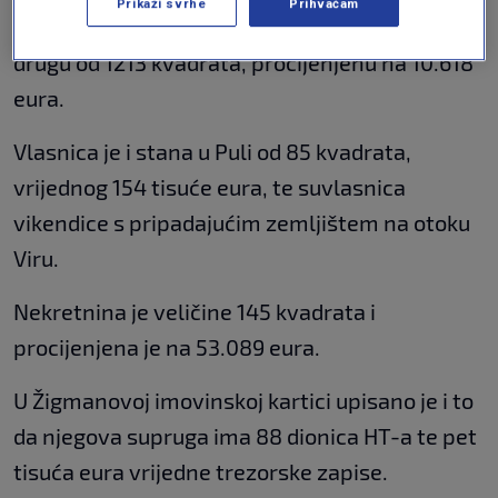
Prikaži svrhe
Prihvaćam
501 kvadratnog metra, vrijednu 4500 eura, te
drugu od 1213 kvadrata, procijenjenu na 10.618
eura.
Vlasnica je i stana u Puli od 85 kvadrata,
vrijednog 154 tisuće eura, te suvlasnica
vikendice s pripadajućim zemljištem na otoku
Viru.
Nekretnina je veličine 145 kvadrata i
procijenjena je na 53.089 eura.
U Žigmanovoj imovinskoj kartici upisano je i to
da njegova supruga ima 88 dionica HT-a te pet
tisuća eura vrijedne trezorske zapise.