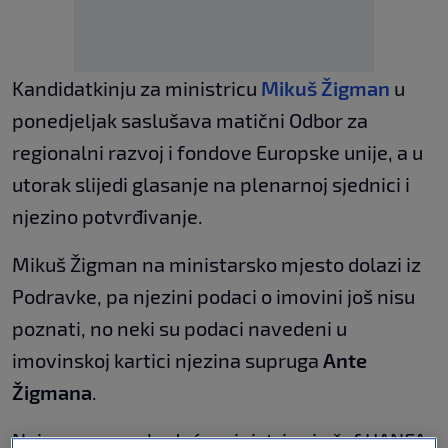
Kandidatkinju za ministricu
Mikuš Žigman
u
ponedjeljak saslušava matični Odbor za
regionalni razvoj i fondove Europske unije, a u
utorak slijedi glasanje na plenarnoj sjednici i
njezino potvrđivanje.
Mikuš Žigman na ministarsko mjesto dolazi iz
Podravke, pa njezini podaci o imovini još nisu
poznati, no neki su podaci navedeni u
imovinskoj kartici njezina supruga
Ante
Žigmana
.
Naime, suprug buduće ministrice je šef HANFA-