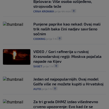
Bjelovara: Više osoba ozlijeđeno,
strojovođa teže
0
CRNA KRONIKA
prije 44 min
|
|
Punjene paprike kao nekad: Ovaj mali
trik naših baka čini nadjev savršeno
sočnim
0
COOKING
prije 1 h
|
|
VIDEO / Gori rafinerija u ruskoj
Krasnodarskoj regiji: Moskva pojačala
napade na Kijev
0
SVIJET
prije 1 h
|
|
Jedan od najpopularnijih: Ovaj model
Golfa više ne možete kupiti u Hrvatskoj
0
AUTO
prije 1 h
|
|
Za tri grada DHMZ izdao višednevno
crveno upozorenje: Evo kad će se