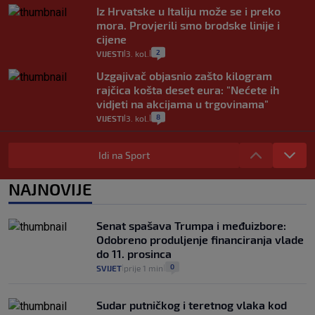
Iz Hrvatske u Italiju može se i preko
mora. Provjerili smo brodske linije i
cijene
2
VIJESTI
3. kol.
|
|
Uzgajivač objasnio zašto kilogram
rajčica košta deset eura: "Nećete ih
vidjeti na akcijama u trgovinama"
8
VIJESTI
3. kol.
|
|
Selidba je jedno od stresnijih iskustava.
Evo aktualnih cijena i nekoliko savjeta
Idi na Sport
da prođe što lakše i jeftinije
0
VIJESTI
2. kol.
NAJNOVIJE
|
|
Izračunali smo koliko košta putovanje
automobilom na Hvar iz Zagreba, a
Senat spašava Trumpa i međuizbore:
koliko iz Osijeka
Odobreno produljenje financiranja vlade
14
VIJESTI
2. kol.
|
|
do 11. prosinca
0
SVIJET
prije 1 min
|
|
Sudar putničkog i teretnog vlaka kod