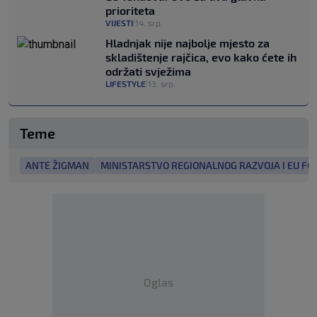
prioriteta
VIJESTI
14. srp.
|
Hladnjak nije najbolje mjesto za
skladištenje rajčica, evo kako ćete ih
održati svježima
LIFESTYLE
13. srp.
|
Teme
ANTE ŽIGMAN
MINISTARSTVO REGIONALNOG RAZVOJA I EU F
Oglas