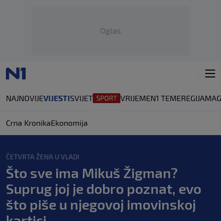
Oglas
NAJNOVIJE
VIJESTI
SVIJET
VRIJEME
N1 TEME
REGIJA
MAG
Crna Kronika
Ekonomija
ČETVRTA ŽENA U VLADI
Što sve ima Mikuš Žigman?
Suprug joj je dobro poznat, evo
što piše u njegovoj imovinskoj
kartici