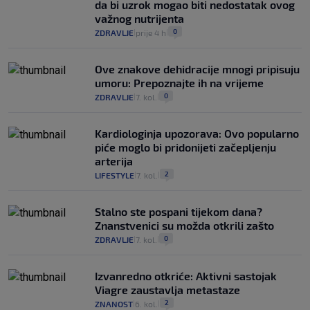
da bi uzrok mogao biti nedostatak ovog
važnog nutrijenta
0
ZDRAVLJE
prije 4 h
|
|
Ove znakove dehidracije mnogi pripisuju
umoru: Prepoznajte ih na vrijeme
0
ZDRAVLJE
7. kol.
|
|
Kardiologinja upozorava: Ovo popularno
piće moglo bi pridonijeti začepljenju
arterija
2
LIFESTYLE
7. kol.
|
|
Stalno ste pospani tijekom dana?
Znanstvenici su možda otkrili zašto
0
ZDRAVLJE
7. kol.
|
|
Izvanredno otkriće: Aktivni sastojak
Viagre zaustavlja metastaze
2
ZNANOST
6. kol.
|
|