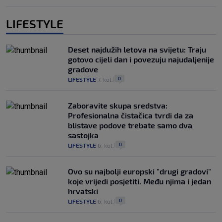
LIFESTYLE
Deset najdužih letova na svijetu: Traju
gotovo cijeli dan i povezuju najudaljenije
gradove
0
LIFESTYLE
7. kol.
|
|
Zaboravite skupa sredstva:
Profesionalna čistačica tvrdi da za
blistave podove trebate samo dva
sastojka
0
LIFESTYLE
6. kol.
|
|
Ovo su najbolji europski "drugi gradovi"
koje vrijedi posjetiti. Među njima i jedan
hrvatski
0
LIFESTYLE
6. kol.
|
|