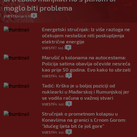
moglo biti problema
0
VIJESTI
prije 4 h
|
|
Energetski stručnjak: Iz više razloga ne
očekujem nestašice niti poskupljenja
električne energije
0
VIJESTI
7. kol.
|
|
Marušić o kolonama na autocestama:
Policija satima obavlja očevide nesreća
kao prije 50 godina. Evo kako to ubrzati
7
VIJESTI
4. kol.
|
|
Tadić: Krško je u boljoj poziciji od
nuklearki u Mađarskoj i Rumunjskoj jer
se vodilo računa o važnoj stvari
5
VIJESTI
4. kol.
|
|
Stručnjak o prometnom kolapsu u
Konavlima na granici s Crnom Gorom:
"Idućeg ljeta bit će još gore"
3
VIJESTI
4. kol.
|
|