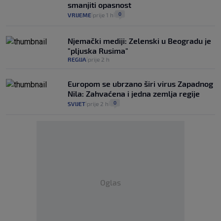
smanjiti opasnost
0
VRIJEME
prije 1 h
|
|
Njemački mediji: Zelenski u Beogradu je
"pljuska Rusima"
REGIJA
prije 2 h
|
Europom se ubrzano širi virus Zapadnog
Nila: Zahvaćena i jedna zemlja regije
0
SVIJET
prije 2 h
|
|
Oglas