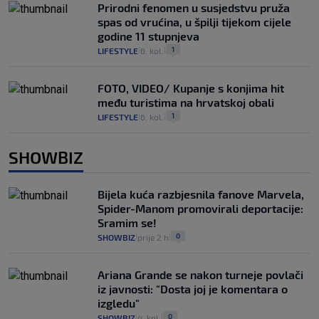
Prirodni fenomen u susjedstvu pruža
spas od vrućina, u špilji tijekom cijele
godine 11 stupnjeva
1
LIFESTYLE
6. kol.
|
|
FOTO, VIDEO/ Kupanje s konjima hit
među turistima na hrvatskoj obali
1
LIFESTYLE
6. kol.
|
|
SHOWBIZ
Bijela kuća razbjesnila fanove Marvela,
Spider-Manom promovirali deportacije:
Sramim se!
0
SHOWBIZ
prije 2 h
|
|
Ariana Grande se nakon turneje povlači
iz javnosti: "Dosta joj je komentara o
izgledu"
0
SHOWBIZ
4. kol.
|
|