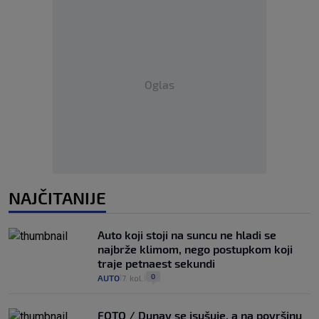
Oglas
NAJČITANIJE
Auto koji stoji na suncu ne hladi se
najbrže klimom, nego postupkom koji
traje petnaest sekundi
0
AUTO
7. kol.
|
|
FOTO / Dunav se isušuje, a na površinu