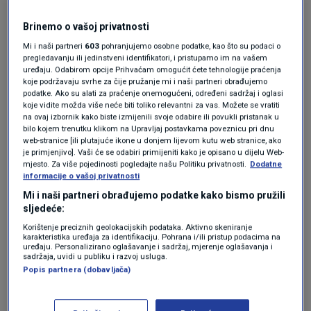
e Ante Žigman. On je također bio pomoćnik i
Brinemo o vašoj privatnosti
državni tajnik u Ministarstvu financija, a
Mi i naši partneri
603
pohranjujemo osobne podatke, kao što su podaci o
pregledavanju ili jedinstveni identifikatori, i pristupamo im na vašem
značajan dio karijere proveo je i u HNB-u,
uređaju. Odabirom opcije Prihvaćam omogućit ćete tehnologije praćenja
prenosi
Dnevnik.hr.
koje podržavaju svrhe za čije pružanje mi i naši partneri obrađujemo
podatke. Ako su alati za praćenje onemogućeni, određeni sadržaj i oglasi
koje vidite možda više neće biti toliko relevantni za vas. Možete se vratiti
Prema njegovoj imovinskoj kartici vidi se da je
na ovaj izbornik kako biste izmijenili svoje odabire ili povukli pristanak u
bilo kojem trenutku klikom na Upravljaj postavkama poveznicu pri dnu
njegova supruga vlasnica kuće s okućnicom od
web-stranice [ili plutajuće ikone u donjem lijevom kutu web stranice, ako
je primjenjivo]. Vaši će se odabiri primijeniti kako je opisano u dijelu Web-
713 kvadrata u Jablanovcu, procijenjene na 200
mjesto. Za više pojedinosti pogledajte našu Politiku privatnosti.
Dodatne
informacije o vašoj privatnosti
tisuća eura.
Mi i naši partneri obrađujemo podatke kako bismo pružili
sljedeće:
Plenković predstavio novu ministricu
Korištenje preciznih geolokacijskih podataka. Aktivno skeniranje
EU fondova: Ovo su dva glavna
karakteristika uređaja za identifikaciju. Pohrana i/ili pristup podacima na
uređaju. Personalizirano oglašavanje i sadržaj, mjerenje oglašavanja i
prioriteta
sadržaja, uvidi u publiku i razvoj usluga.
VIJESTI
14. srp.
|
Popis partnera (dobavljača)
U Jablanovcu posjeduje i dvije livade - jednu od