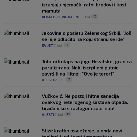
izranjaju njemački ratni brodovi i kosti
mamuta
2
KLIMATSKE PROMJENE
5. kol.
|
|
Jakovina o posjetu Zelenskog Srbiji: "Još
se nije odlučilo na koju stranu se ide"
5
SVIJET
7. kol.
|
|
Totalni kolaps na jugu Hrvatske, granica
paralizirana. Neki iscrpljeni putnici
završili na Hitnoj: "Ovo je teror!"
7
VIJESTI
2. kol.
|
|
Vučković: Ne postoji hitna sanacija
ovakvog heterogenog sastava otpada.
Građani su s razlogom zabrinuti!
19
VIJESTI
7. kol.
|
|
Stiže kratko osvježenje, a onda novi
toplinski val i rast temperatura