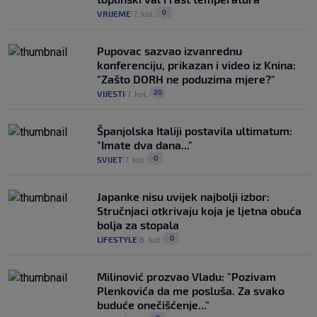
0
VRIJEME
7. kol.
|
|
Pupovac sazvao izvanrednu
konferenciju, prikazan i video iz Knina:
"Zašto DORH ne poduzima mjere?"
20
VIJESTI
7. kol.
|
|
Španjolska Italiji postavila ultimatum:
"Imate dva dana..."
0
SVIJET
7. kol.
|
|
Japanke nisu uvijek najbolji izbor:
Stručnjaci otkrivaju koja je ljetna obuća
bolja za stopala
0
LIFESTYLE
6. kol.
|
|
Milinović prozvao Vladu: "Pozivam
Plenkovića da me posluša. Za svako
buduće onečišćenje..."