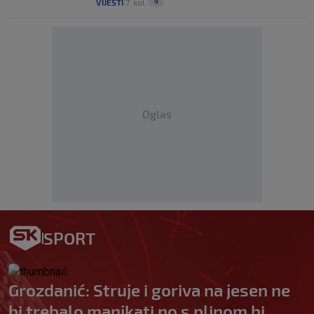
9
VIJESTI
7. kol.
|
|
Oglas
SPORT
Grozdanić: Struje i goriva na jesen ne
bi trebalo manjkati no s plinom bi