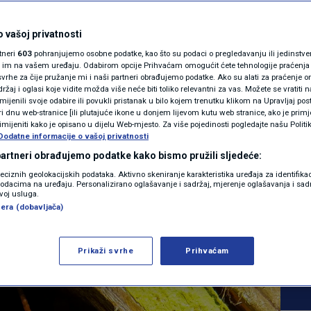
MAGAZIN
ene: "Strašno ih je
N1 KOMENTAR
 vašoj privatnosti
rtneri
603
pohranjujemo osobne podatke, kao što su podaci o pregledavanju ili jedinstveni 
. Jednu vrstu ljudi
KOLUMNE
o im na vašem uređaju. Odabirom opcije Prihvaćam omogućit ćete tehnologije praćenja
vrhe za čije pružanje mi i naši partneri obrađujemo podatke. Ako su alati za praćenje
žaj i oglasi koje vidite možda više neće biti toliko relevantni za vas. Možete se vratiti n
ose, a jako je
N1(DIS)INFO
zmijenili svoje odabire ili povukli pristanak u bilo kojem trenutku klikom na Upravljaj p
i dnu web-stranice [ili plutajuće ikone u donjem lijevom kutu web stranice, ako je primje
KLIMATSKE PROMJENE
rimijeniti kako je opisano u dijelu Web-mjesto. Za više pojedinosti pogledajte našu Politi
Dodatne informacije o vašoj privatnosti
FOTO
 partneri obrađujemo podatke kako bismo pružili sljedeće:
0
 2025. 06:27
VIJESTI
komentara
reciznih geolokacijskih podataka. Aktivno skeniranje karakteristika uređaja za identifika
|
|
p podacima na uređaju. Personalizirano oglašavanje i sadržaj, mjerenje oglašavanja i sadr
VIDEO
zvoj usluga.
era (dobavljača)
Više
Prikaži svrhe
Prihvaćam