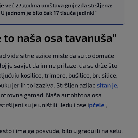
je već 27 godina uništava gnijezda stršljena:
U jednom je bilo čak 17 tisuća jedinki"
je to naša osa tavanuša"
 kad vide sitne azijce misle da su to domaće
Moj je savjet da im ne prilaze, da se drže što
ključuju kosilice, trimere, bušilice, brusilice,
uku jer ih to izaziva. Stršljen azijac
sitan je,
to otrovna gamad. Naša autohtona osa
tršljeni su je uništili. Jedu i ose i
pčele
",
esto i ima ga posvuda, bilo u gradu ili na selu.