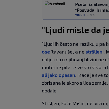
Pčelar iz Slavoni
"Posvuda ih ima. 
VIJESTI
10. srp.
|
"Ljudi misle da 
"Ljudi ih često ne razlikuju pa
ose
'tavanuše', a ne
stršljeni
. 
dalje i da u njihovoj blizini ne u
motorne pile... sve što stvara b
ali jako opasan
. Inače je sve 
zbrisana je skoro s lica zemlje, s
dodaje.
Stršljen, kaže Mišin, ne bira mj