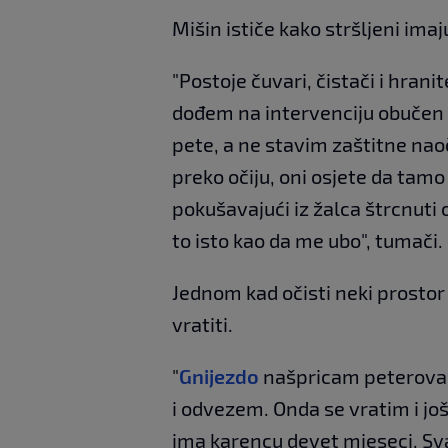
Mišin ističe kako stršljeni imaj
"Postoje čuvari, čistači i hranit
dođem na intervenciju obučen 
pete, a ne stavim zaštitne na
preko očiju, oni osjete da tamo
pokušavajući iz žalca štrcnuti o
to isto kao da me ubo", tumači.
Jednom kad očisti neki prostor 
vratiti.
"
Gnijezdo
našpricam peteroval
i odvezem. Onda se vratim i j
ima karencu devet mjeseci. Svak