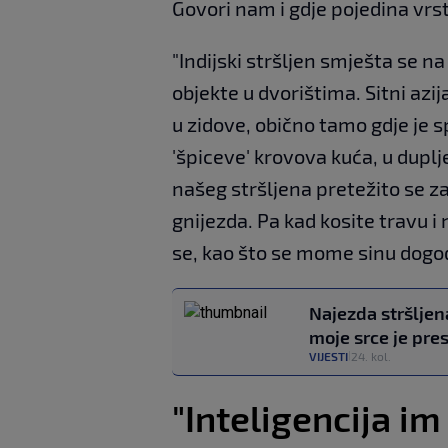
Govori nam i gdje pojedina vrs
"Indijski stršljen smješta se n
objekte u dvorištima. Sitni azi
u zidove, obično tamo gdje je sp
'špiceve' krovova kuća, u duplj
našeg stršljena pretežito se za
gnijezda. Pa kad kosite travu i
se, kao što se mome sinu dogodi
Najezda stršljen
moje srce je pres
VIJESTI
24. kol.
|
"Inteligencija im