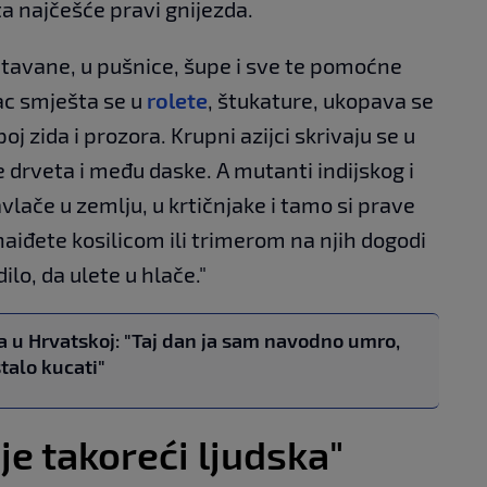
ta najčešće pravi gnijezda.
a tavane, u pušnice, šupe i sve te pomoćne
jac smješta se u
rolete
, štukature, ukopava se
oj zida i prozora. Krupni azijci skrivaju se u
e drveta i među daske. A mutanti indijskog i
vlače u zemlju, u krtičnjake i tamo si prave
 naiđete kosilicom ili trimerom na njih dogodi
lo, da ulete u hlače."
a u Hrvatskoj: "Taj dan ja sam navodno umro,
talo kucati"
 je takoreći ljudska"