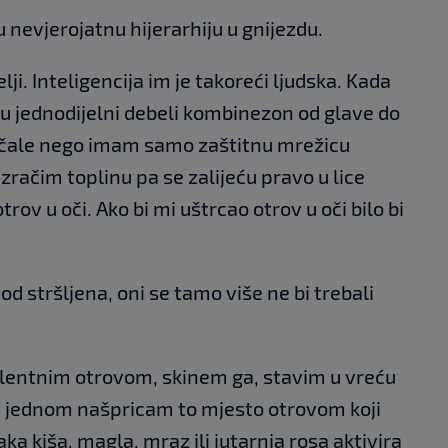
u nevjerojatnu hijerarhiju u gnijezdu.
elji. Inteligencija im je takoreći ljudska. Kada
u jednodijelni debeli kombinezon od glave do
očale nego imam samo zaštitnu mrežicu
 zračim toplinu pa se zalijeću pravo u lice
trov u oči. Ako bi mi uštrcao otrov u oči bilo bi
od stršljena, oni se tamo više ne bi trebali
entnim otrovom, skinem ga, stavim u vreću
oš jednom našpricam to mjesto otrovom koji
a kiša, magla, mraz ili jutarnja rosa aktivira