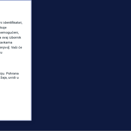
identifikatori,
 koje
 onemogućeni,
a ovaj izbornik
ostavkama
njivo]. Vaši će
ku
ciju. Pohrana
žaja, uvidi u