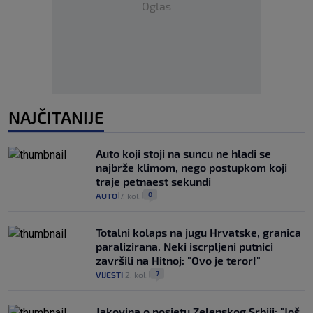
Oglas
NAJČITANIJE
Auto koji stoji na suncu ne hladi se
najbrže klimom, nego postupkom koji
traje petnaest sekundi
0
AUTO
7. kol.
|
|
Totalni kolaps na jugu Hrvatske, granica
paralizirana. Neki iscrpljeni putnici
završili na Hitnoj: "Ovo je teror!"
7
VIJESTI
2. kol.
|
|
Jakovina o posjetu Zelenskog Srbiji: "Još