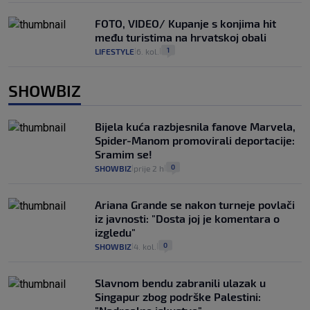
FOTO, VIDEO/ Kupanje s konjima hit
među turistima na hrvatskoj obali
1
LIFESTYLE
6. kol.
|
|
SHOWBIZ
Bijela kuća razbjesnila fanove Marvela,
Spider-Manom promovirali deportacije:
Sramim se!
0
SHOWBIZ
prije 2 h
|
|
Ariana Grande se nakon turneje povlači
iz javnosti: "Dosta joj je komentara o
izgledu"
0
SHOWBIZ
4. kol.
|
|
Slavnom bendu zabranili ulazak u
Singapur zbog podrške Palestini: