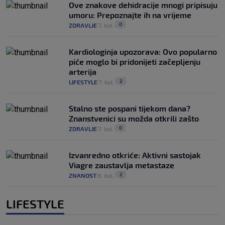
Ove znakove dehidracije mnogi pripisuju
umoru: Prepoznajte ih na vrijeme
0
ZDRAVLJE
7. kol.
|
|
Kardiologinja upozorava: Ovo popularno
piće moglo bi pridonijeti začepljenju
arterija
2
LIFESTYLE
7. kol.
|
|
Stalno ste pospani tijekom dana?
Znanstvenici su možda otkrili zašto
0
ZDRAVLJE
7. kol.
|
|
Izvanredno otkriće: Aktivni sastojak
Viagre zaustavlja metastaze
2
ZNANOST
6. kol.
|
|
LIFESTYLE