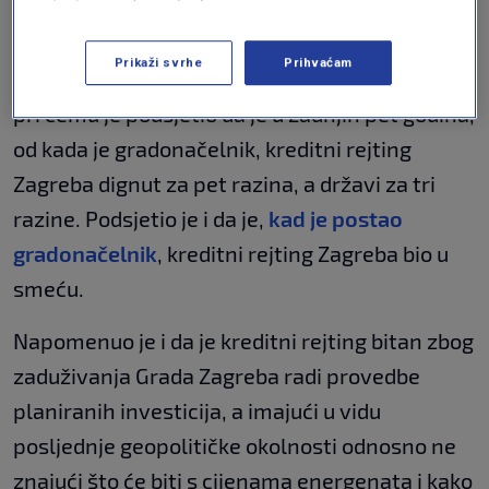
Ocijenio je kako se ne može reći da te dvije
Prikaži svrhe
Prihvaćam
stvari nisu povezane, ali nisu ni automatske,
pri čemu je podsjetio da je u zadnjih pet godina,
od kada je gradonačelnik, kreditni rejting
Zagreba dignut za pet razina, a državi za tri
razine. Podsjetio je i da je,
kad je postao
gradonačelnik
, kreditni rejting Zagreba bio u
smeću.
Napomenuo je i da je kreditni rejting bitan zbog
zaduživanja Grada Zagreba radi provedbe
planiranih investicija, a imajući u vidu
posljednje geopolitičke okolnosti odnosno ne
znajući što će biti s cijenama energenata i kako