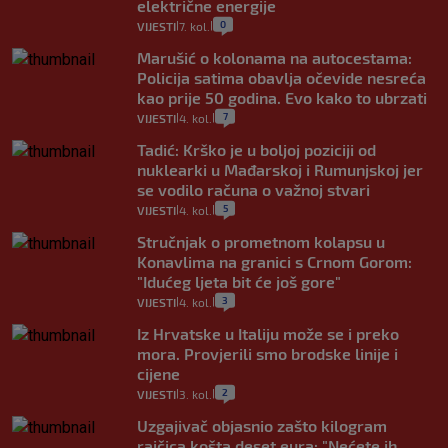
električne energije
0
VIJESTI
7. kol.
|
|
Marušić o kolonama na autocestama:
Policija satima obavlja očevide nesreća
kao prije 50 godina. Evo kako to ubrzati
7
VIJESTI
4. kol.
|
|
Tadić: Krško je u boljoj poziciji od
nuklearki u Mađarskoj i Rumunjskoj jer
se vodilo računa o važnoj stvari
5
VIJESTI
4. kol.
|
|
Stručnjak o prometnom kolapsu u
Konavlima na granici s Crnom Gorom:
"Idućeg ljeta bit će još gore"
3
VIJESTI
4. kol.
|
|
Iz Hrvatske u Italiju može se i preko
mora. Provjerili smo brodske linije i
cijene
2
VIJESTI
3. kol.
|
|
Uzgajivač objasnio zašto kilogram
rajčica košta deset eura: "Nećete ih