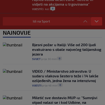
vidjeti na akcijama u trgovinama"
8
VIJESTI
3. kol.
|
|
Selidba je jedno od stresnijih iskustava.
Evo aktualnih cijena i nekoliko savjeta
Idi na Sport
da prođe što lakše i jeftinije
0
VIJESTI
2. kol.
NAJNOVIJE
|
|
Izračunali smo koliko košta putovanje
automobilom na Hvar iz Zagreba, a
Bjesni požar u Italiji: Više od 200 ljudi
koliko iz Osijeka
evakuirano s obale najvećeg talijanskog
14
VIJESTI
2. kol.
|
|
jezera
0
SVIJET
prije 30 min
|
|
VIDEO / Ministarstvo zdravstva: U
sudaru vlakova šestero teže i 14 lakše
ozlijeđenih, jedna žena na intenzivnoj
0
VIJESTI
prije 46 min
|
|
Miletić sve dostavio MUP-u: "Sumnjivi
otpad nalazi se i kod Udbine, na