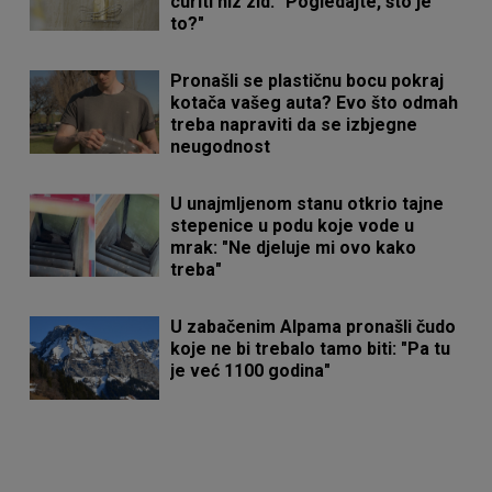
curiti niz zid: "Pogledajte, što je
to?"
Pronašli se plastičnu bocu pokraj
kotača vašeg auta? Evo što odmah
treba napraviti da se izbjegne
neugodnost
U unajmljenom stanu otkrio tajne
stepenice u podu koje vode u
mrak: "Ne djeluje mi ovo kako
treba"
U zabačenim Alpama pronašli čudo
koje ne bi trebalo tamo biti: "Pa tu
je već 1100 godina"