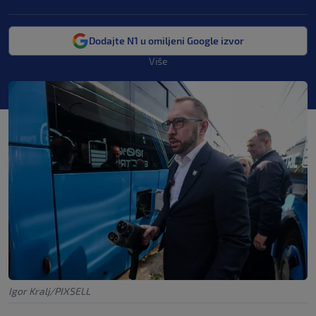
Dodajte N1 u omiljeni Google izvor
Više
Igor Kralj/PIXSELL