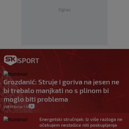
Oglas
SPORT
Grozdanić: Struje i goriva na jesen ne
bi trebalo manjkati no s plinom bi
moglo biti problema
0
VIJESTI
prije 7 h
|
|
Energetski stručnjak: Iz više razloga ne
očekujem nestašice niti poskupljenja