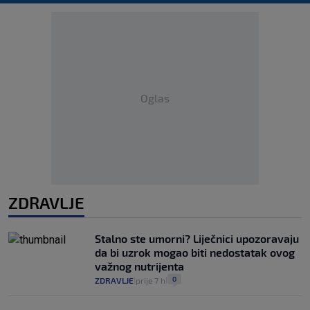
Oglas
ZDRAVLJE
Stalno ste umorni? Liječnici upozoravaju
da bi uzrok mogao biti nedostatak ovog
važnog nutrijenta
0
ZDRAVLJE
prije 7 h
|
|