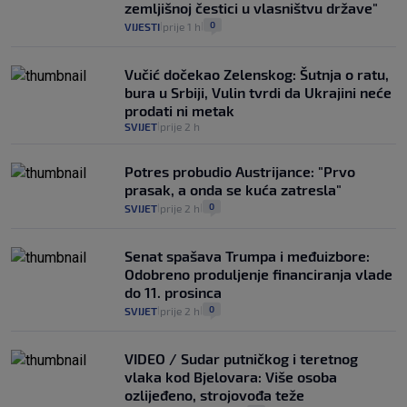
zemljišnoj čestici u vlasništvu države"
0
VIJESTI
prije 1 h
|
|
Vučić dočekao Zelenskog: Šutnja o ratu,
bura u Srbiji, Vulin tvrdi da Ukrajini neće
prodati ni metak
SVIJET
prije 2 h
|
Potres probudio Austrijance: "Prvo
prasak, a onda se kuća zatresla"
0
SVIJET
prije 2 h
|
|
Senat spašava Trumpa i međuizbore:
Odobreno produljenje financiranja vlade
do 11. prosinca
0
SVIJET
prije 2 h
|
|
VIDEO / Sudar putničkog i teretnog
vlaka kod Bjelovara: Više osoba
ozlijeđeno, strojovođa teže