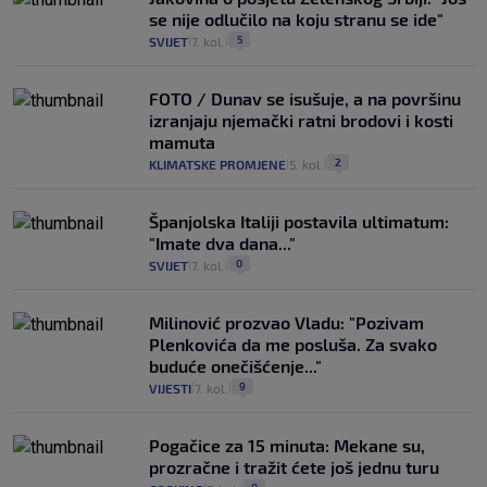
se nije odlučilo na koju stranu se ide"
5
SVIJET
7. kol.
|
|
FOTO / Dunav se isušuje, a na površinu
izranjaju njemački ratni brodovi i kosti
mamuta
2
KLIMATSKE PROMJENE
5. kol.
|
|
Španjolska Italiji postavila ultimatum:
"Imate dva dana..."
0
SVIJET
7. kol.
|
|
Milinović prozvao Vladu: "Pozivam
Plenkovića da me posluša. Za svako
buduće onečišćenje..."
9
VIJESTI
7. kol.
|
|
Pogačice za 15 minuta: Mekane su,
prozračne i tražit ćete još jednu turu