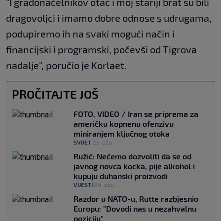
"I gradonačelnikov otac i moj stariji brat su bili
dragovoljci i imamo dobre odnose s udrugama,
podupiremo ih na svaki mogući način i
financijski i programski, počevši od Tigrova
nadalje", poručio je Korlaet.
PROČITAJTE JOŠ
FOTO, VIDEO / Iran se priprema za
američku kopnenu ofenzivu
miniranjem ključnog otoka
SVIJET
25. ožu.
|
Ružić: Nećemo dozvoliti da se od
javnog novca kocka, pije alkohol i
kupuju duhanski proizvodi
VIJESTI
24. ožu.
|
Razdor u NATO-u, Rutte razbjesnio
Europu: "Dovodi nas u nezahvalnu
poziciju"