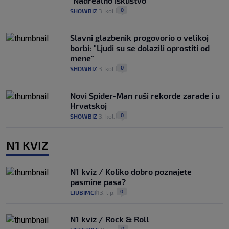
"Nadrealno iskustvo"
0
SHOWBIZ
3. kol.
|
|
Slavni glazbenik progovorio o velikoj
borbi: "Ljudi su se dolazili oprostiti od
mene"
0
SHOWBIZ
3. kol.
|
|
Novi Spider-Man ruši rekorde zarade i u
Hrvatskoj
0
SHOWBIZ
3. kol.
|
|
N1 KVIZ
N1 kviz / Koliko dobro poznajete
pasmine pasa?
0
LJUBIMCI
13. lip.
|
|
N1 kviz / Rock & Roll
0