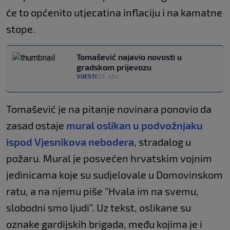
će to općenito utjecatina inflaciju i na kamatne
stope.
Tomašević najavio novosti u
gradskom prijevozu
VIJESTI
25. ožu.
|
Tomašević je na pitanje novinara ponovio da
zasad ostaje
mural oslikan u podvožnjaku
ispod Vjesnikova nebodera
, stradalog u
požaru. Mural je posvećen hrvatskim vojnim
jedinicama koje su sudjelovale u Domovinskom
ratu, a na njemu piše "Hvala im na svemu,
slobodni smo ljudi". Uz tekst, oslikane su
oznake gardijskih brigada, među kojima je i