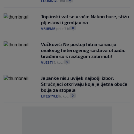
0
COOKING
7. kol.
|
|
Toplinski val se vraća: Nakon bure, stižu
pljuskovi i grmljavina
0
VRIJEME
prije 7 h
|
|
Vučković: Ne postoji hitna sanacija
ovakvog heterogenog sastava otpada.
Građani su s razlogom zabrinuti!
19
VIJESTI
7. kol.
|
|
Japanke nisu uvijek najbolji izbor:
Stručnjaci otkrivaju koja je ljetna obuća
bolja za stopala
0
LIFESTYLE
6. kol.
|
|