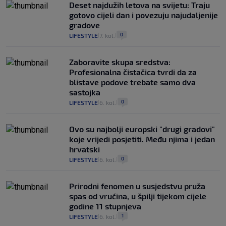
Deset najdužih letova na svijetu: Traju
gotovo cijeli dan i povezuju najudaljenije
gradove
0
LIFESTYLE
7. kol.
|
|
Zaboravite skupa sredstva:
Profesionalna čistačica tvrdi da za
blistave podove trebate samo dva
sastojka
0
LIFESTYLE
6. kol.
|
|
Ovo su najbolji europski "drugi gradovi"
koje vrijedi posjetiti. Među njima i jedan
hrvatski
0
LIFESTYLE
6. kol.
|
|
Prirodni fenomen u susjedstvu pruža
spas od vrućina, u špilji tijekom cijele
godine 11 stupnjeva
1
LIFESTYLE
6. kol.
|
|