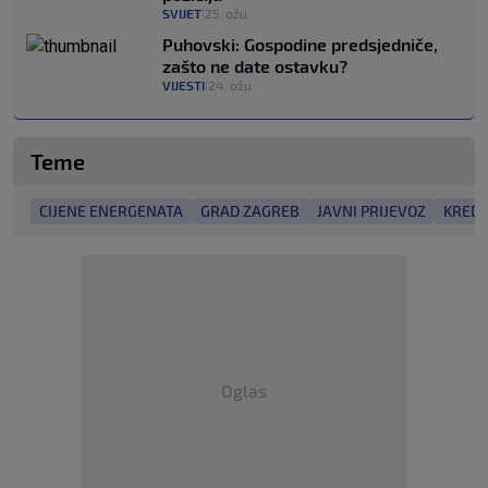
SVIJET
25. ožu.
|
Puhovski: Gospodine predsjedniče,
zašto ne date ostavku?
VIJESTI
24. ožu.
|
Teme
CIJENE ENERGENATA
GRAD ZAGREB
JAVNI PRIJEVOZ
KREDI
Oglas