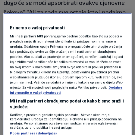
dugo će se moći apsorbirati ovakve cjenovne
šokove". "Ali za sada sve ostaje isto i nadajmo
se da će što prije ova situacija na Bliskom
Brinemo o vašoj privatnosti
istoku završiti", dodao je.
Mi i naši partneri
603
pohranjujemo osobne podatke, kao što su podaci o
pregledavanju ili jedinstveni identifikatori, i pristupamo im na vašem
uređaju. Odabirom opcije Prihvaćam omogućit ćete tehnologije praćenja
U Zagrebu počela gradnja najveće
koje podržavaju svrhe za čije pružanje mi i naši partneri obrađujemo
punionice električnih autobusa u
podatke. Ako su alati za praćenje onemogućeni, određeni sadržaj i oglasi
Hrvatskoj: "Simboličan korak"
koje vidite možda više neće biti toliko relevantni za vas. Možete se vratiti
VIJESTI
25. ožu.
|
na ovaj izbornik kako biste izmijenili svoje odabire ili povukli pristanak u
bilo kojem trenutku klikom na Upravljaj postavkama poveznicu pri dnu
web-stranice [ili plutajuće ikone u donjem lijevom kutu web stranice, ako
je primjenjivo]. Vaši će se odabiri primijeniti kako je opisano u dijelu Web-
Komentirajući podizanje kreditnog rejtinga
mjesto. Za više pojedinosti pogledajte našu Politiku privatnosti.
Dodatne
informacije o vašoj privatnosti
Hrvatske, a potom i Grada Zagreba, Tomašević
Mi i naši partneri obrađujemo podatke kako bismo pružili
je rekao kako mu je drago da je Hrvatskoj
sljedeće:
dignut kreditni rejting
i da je najbolji u
Korištenje preciznih geolokacijskih podataka. Aktivno skeniranje
karakteristika uređaja za identifikaciju. Pohrana i/ili pristup podacima na
povijesti, kao što je najbolji u povijesti i kad je
uređaju. Personalizirano oglašavanje i sadržaj, mjerenje oglašavanja i
sadržaja, uvidi u publiku i razvoj usluga.
riječ o Gradu Zagrebu.
Popis partnera (dobavljača)