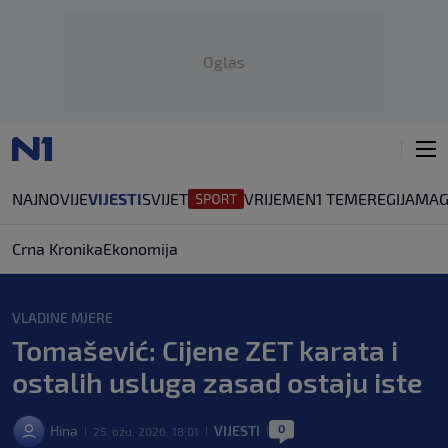
Oglas
NAJNOVIJE
VIJESTI
SVIJET
VRIJEME
N1 TEME
REGIJA
MAG
Crna Kronika
Ekonomija
VLADINE MJERE
Tomašević: Cijene ZET karata i
ostalih usluga zasad ostaju iste
0
Hina
VIJESTI
25. ožu. 2026. 18:01
|
|
|