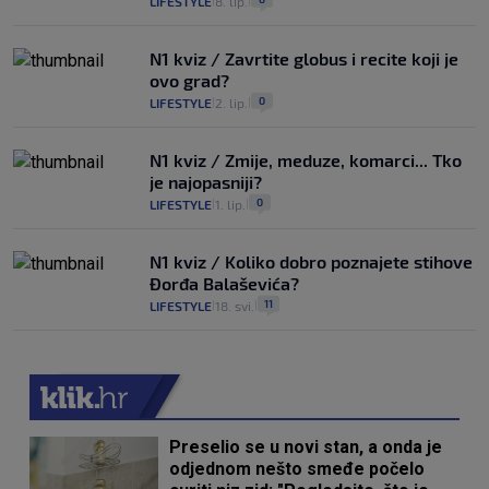
LIFESTYLE
8. lip.
|
|
N1 kviz / Zavrtite globus i recite koji je
ovo grad?
0
LIFESTYLE
2. lip.
|
|
N1 kviz / Zmije, meduze, komarci... Tko
je najopasniji?
0
LIFESTYLE
1. lip.
|
|
N1 kviz / Koliko dobro poznajete stihove
Đorđa Balaševića?
11
LIFESTYLE
18. svi.
|
|
Preselio se u novi stan, a onda je
odjednom nešto smeđe počelo