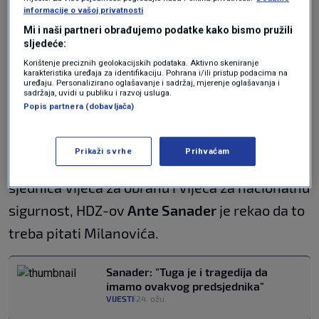
informacije o vašoj privatnosti
odnose s Izraelom u vojnom smislu i
Mi i naši partneri obrađujemo podatke kako bismo pružili
financijskom smislu. I ako se to događa, onda bi
sljedeće:
značilo da Izrael izdaje Srbiju, a ne Hrvatsku",
Korištenje preciznih geolokacijskih podataka. Aktivno skeniranje
karakteristika uređaja za identifikaciju. Pohrana i/ili pristup podacima na
izjavio je Puhovski.
uređaju. Personalizirano oglašavanje i sadržaj, mjerenje oglašavanja i
sadržaja, uvidi u publiku i razvoj usluga.
Popis partnera (dobavljača)
Istovremeno iz HDZ-a poručuju da ne znaju
otkuda Predsjedniku takve informacije. Upitan
Prikaži svrhe
Prihvaćam
danas je li to jedan od prijepora nesazivanja
sjednica Vijeća za obranu i Vijeća za nacionalnu
sigurnost, HDZ-ov
Ante Sanader
je rekao da to
treba pitati Milanovića.
Sanader: "Tuga je i tragedija da
imamo ovakvog predsjednika"
VIJESTI
24. ožu.
|