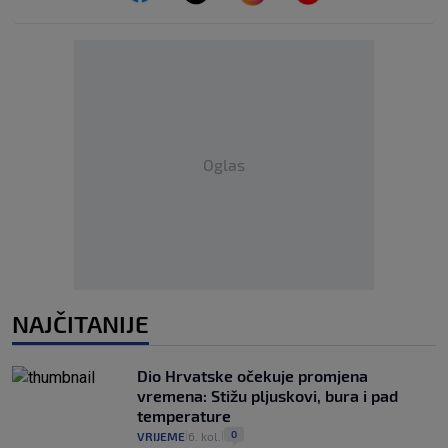
Oglas
NAJČITANIJE
Dio Hrvatske očekuje promjena
vremena: Stižu pljuskovi, bura i pad
temperature
0
VRIJEME
6. kol.
|
|