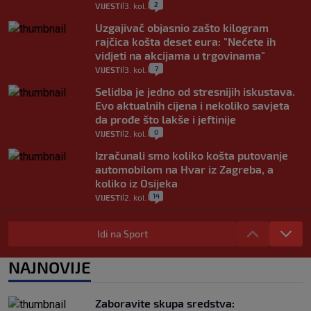
2
VIJESTI
3. kol.
|
|
Uzgajivač objasnio zašto kilogram
rajčica košta deset eura: "Nećete ih
vidjeti na akcijama u trgovinama"
7
VIJESTI
3. kol.
|
|
Selidba je jedno od stresnijih iskustava.
Evo aktualnih cijena i nekoliko savjeta
da prođe što lakše i jeftinije
0
VIJESTI
2. kol.
|
|
Izračunali smo koliko košta putovanje
automobilom na Hvar iz Zagreba, a
koliko iz Osijeka
14
VIJESTI
2. kol.
|
|
"Kći je otišla na more, a zaboravila
zdravstvenu iskaznicu". Kakva su prava
Idi na Sport
pacijenata izvan mjesta prebivališta?
1
VIJESTI
1. kol.
NAJNOVIJE
|
|
Provjerili smo "što ćemo onda" ako
Plenković na 15 dana ukine mjere: "Ne bi
Zaboravite skupa sredstva:
se dogodilo ništa. Vlada se zaljubila u te