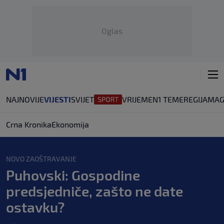
Oglas
NAJNOVIJE
VIJESTI
SVIJET
VRIJEME
N1 TEME
REGIJA
MAG
Crna Kronika
Ekonomija
NOVO ZAOŠTRAVANJE
Puhovski: Gospodine
predsjedniče, zašto ne date
ostavku?