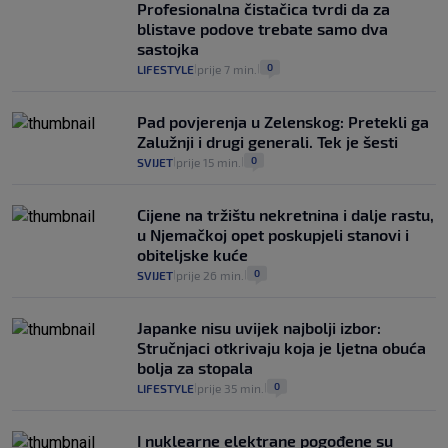
Profesionalna čistačica tvrdi da za
intervencije"
blistave podove trebate samo dva
25
VIJESTI
30. srp.
|
|
sastojka
0
LIFESTYLE
prije 7 min.
|
|
Pad povjerenja u Zelenskog: Pretekli ga
Zalužnji i drugi generali. Tek je šesti
0
SVIJET
prije 15 min.
|
|
Cijene na tržištu nekretnina i dalje rastu,
u Njemačkoj opet poskupjeli stanovi i
obiteljske kuće
0
SVIJET
prije 26 min.
|
|
Japanke nisu uvijek najbolji izbor:
Stručnjaci otkrivaju koja je ljetna obuća
bolja za stopala
0
LIFESTYLE
prije 35 min.
|
|
I nuklearne elektrane pogođene su