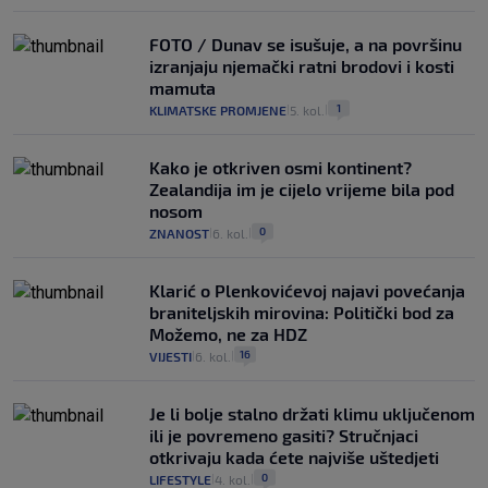
FOTO / Dunav se isušuje, a na površinu
izranjaju njemački ratni brodovi i kosti
mamuta
1
KLIMATSKE PROMJENE
5. kol.
|
|
Kako je otkriven osmi kontinent?
Zealandija im je cijelo vrijeme bila pod
nosom
0
ZNANOST
6. kol.
|
|
Klarić o Plenkovićevoj najavi povećanja
braniteljskih mirovina: Politički bod za
Možemo, ne za HDZ
16
VIJESTI
6. kol.
|
|
Je li bolje stalno držati klimu uključenom
ili je povremeno gasiti? Stručnjaci
otkrivaju kada ćete najviše uštedjeti
0
LIFESTYLE
4. kol.
|
|