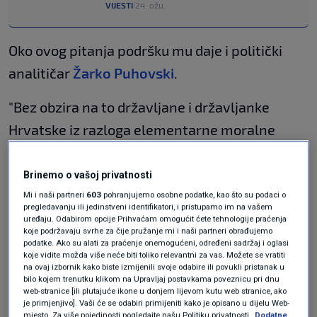
VIJESTI
24. ožu.
|
Oko ovog pitanja podršku mu daje i politički
analitičar
Žarko Puhovski
.
"Bez obzira na to državljane i državljanke
Hrvatske iz razloga elementarne moralne
higijene. Ne bismo imali kontakte sa
izraelskom vojskom koja je sada zločinačka
Brinemo o vašoj privatnosti
vojna skupina. Međutim, Milanović uzme druge
Mi i naši partneri
603
pohranjujemo osobne podatke, kao što su podaci o
pregledavanju ili jedinstveni identifikatori, i pristupamo im na vašem
argumente, nacionalne da ne kažem
uređaju. Odabirom opcije Prihvaćam omogućit ćete tehnologije praćenja
koje podržavaju svrhe za čije pružanje mi i naši partneri obrađujemo
nacionalističke, koji se svedu na to da oni,
podatke. Ako su alati za praćenje onemogućeni, određeni sadržaj i oglasi
koje vidite možda više neće biti toliko relevantni za vas. Možete se vratiti
Izraelci igraju na obje strane, pomažu jedne,
na ovaj izbornik kako biste izmijenili svoje odabire ili povukli pristanak u
bilo kojem trenutku klikom na Upravljaj postavkama poveznicu pri dnu
pomažu druge. Tu bi zapravo Srbija trebala biti
web-stranice [ili plutajuće ikone u donjem lijevom kutu web stranice, ako
je primjenjivo]. Vaši će se odabiri primijeniti kako je opisano u dijelu Web-
više pogođena. Oni su imali puno intimnije
mjesto. Za više pojedinosti pogledajte našu Politiku privatnosti.
Dodatne