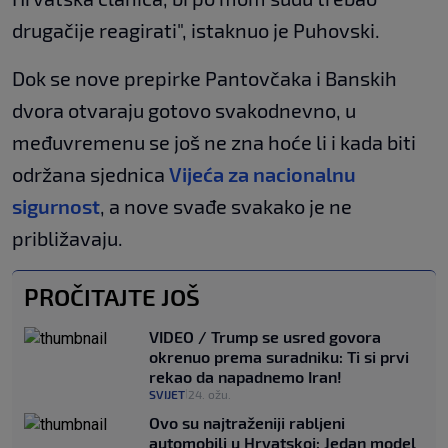
drugačije reagirati", istaknuo je Puhovski.
Dok se nove prepirke Pantovčaka i Banskih
dvora otvaraju gotovo svakodnevno, u
međuvremenu se još ne zna hoće li i kada biti
održana sjednica
Vijeća za nacionalnu
sigurnost
, a nove svađe svakako je ne
približavaju.
PROČITAJTE JOŠ
VIDEO / Trump se usred govora
okrenuo prema suradniku: Ti si prvi
rekao da napadnemo Iran!
SVIJET
24. ožu.
|
Ovo su najtraženiji rabljeni
automobili u Hrvatskoj: Jedan model