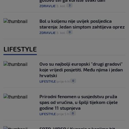
3
ZDRAVLJE
3. kol.
|
|
Bol u koljenu nije uvijek posljedica
starenja: Jedan simptom zahtijeva oprez
0
ZDRAVLJE
3. kol.
|
|
LIFESTYLE
Ovo su najbolji europski "drugi gradovi"
koje vrijedi posjetiti. Među njima i jedan
hrvatski
0
LIFESTYLE
prije 4 h
|
|
Prirodni fenomen u susjedstvu pruža
spas od vrućina, u špilji tijekom cijele
godine 11 stupnjeva
0
LIFESTYLE
prije 5 h
|
|
FOTO, VIDEO/ Kupanje s konjima hit