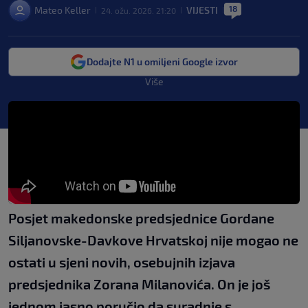
18
Mateo Keller
VIJESTI
24. ožu. 2026. 21:20
|
|
|
Dodajte N1 u omiljeni Google izvor
Više
Posjet makedonske predsjednice Gordane
Siljanovske-Davkove Hrvatskoj nije mogao ne
ostati u sjeni novih, osebujnih izjava
predsjednika Zorana Milanovića. On je još
jednom jasno poručio da suradnje s