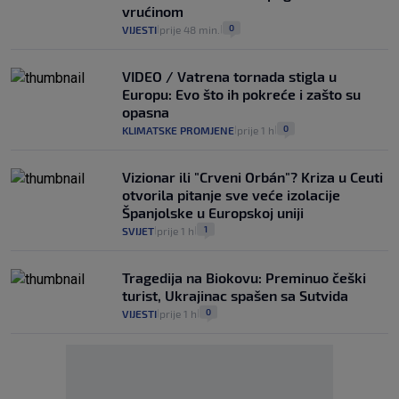
vrućinom
0
VIJESTI
prije 48 min.
|
|
VIDEO / Vatrena tornada stigla u
Europu: Evo što ih pokreće i zašto su
opasna
0
KLIMATSKE PROMJENE
prije 1 h
|
|
Vizionar ili "Crveni Orbán"? Kriza u Ceuti
otvorila pitanje sve veće izolacije
Španjolske u Europskoj uniji
1
SVIJET
prije 1 h
|
|
Tragedija na Biokovu: Preminuo češki
turist, Ukrajinac spašen sa Sutvida
0
VIJESTI
prije 1 h
|
|