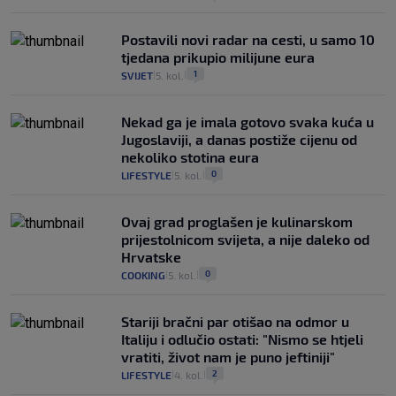
Postavili novi radar na cesti, u samo 10
tjedana prikupio milijune eura
1
SVIJET
5. kol.
|
|
Nekad ga je imala gotovo svaka kuća u
Jugoslaviji, a danas postiže cijenu od
nekoliko stotina eura
0
LIFESTYLE
5. kol.
|
|
Ovaj grad proglašen je kulinarskom
prijestolnicom svijeta, a nije daleko od
Hrvatske
0
COOKING
5. kol.
|
|
Stariji bračni par otišao na odmor u
Italiju i odlučio ostati: "Nismo se htjeli
vratiti, život nam je puno jeftiniji"
2
LIFESTYLE
4. kol.
|
|