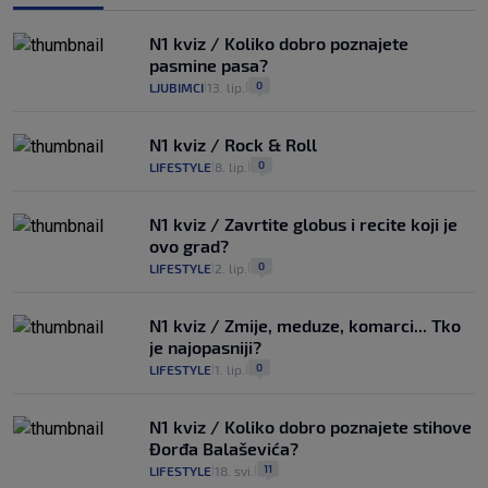
N1 kviz / Koliko dobro poznajete
pasmine pasa?
0
LJUBIMCI
13. lip.
|
|
N1 kviz / Rock & Roll
0
LIFESTYLE
8. lip.
|
|
N1 kviz / Zavrtite globus i recite koji je
ovo grad?
0
LIFESTYLE
2. lip.
|
|
N1 kviz / Zmije, meduze, komarci... Tko
je najopasniji?
0
LIFESTYLE
1. lip.
|
|
N1 kviz / Koliko dobro poznajete stihove
Đorđa Balaševića?
11
LIFESTYLE
18. svi.
|
|