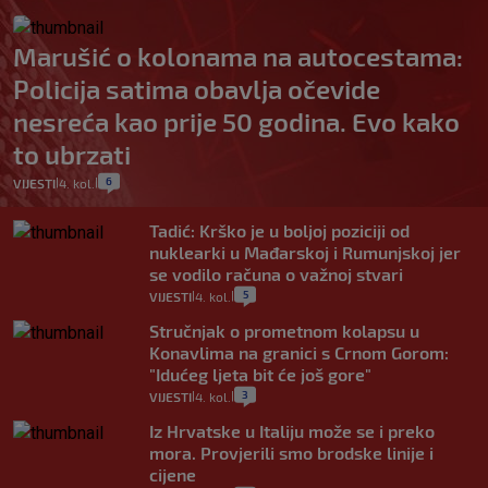
Marušić o kolonama na autocestama:
Policija satima obavlja očevide
nesreća kao prije 50 godina. Evo kako
to ubrzati
6
VIJESTI
4. kol.
|
|
Tadić: Krško je u boljoj poziciji od
nuklearki u Mađarskoj i Rumunjskoj jer
se vodilo računa o važnoj stvari
5
VIJESTI
4. kol.
|
|
Stručnjak o prometnom kolapsu u
Konavlima na granici s Crnom Gorom:
"Idućeg ljeta bit će još gore"
3
VIJESTI
4. kol.
|
|
Iz Hrvatske u Italiju može se i preko
mora. Provjerili smo brodske linije i
cijene