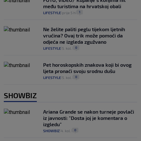
među turistima na hrvatskoj obali
1
LIFESTYLE
prije 5 h
|
|
Ne želite paliti peglu tijekom ljetnih
vrućina? Ovaj trik može pomoći da
odjeća ne izgleda zgužvano
0
LIFESTYLE
5. kol.
|
|
Pet horoskopskih znakova koji bi ovog
ljeta pronaći svoju srodnu dušu
0
LIFESTYLE
5. kol.
|
|
SHOWBIZ
Ariana Grande se nakon turneje povlači
iz javnosti: "Dosta joj je komentara o
izgledu"
0
SHOWBIZ
4. kol.
|
|