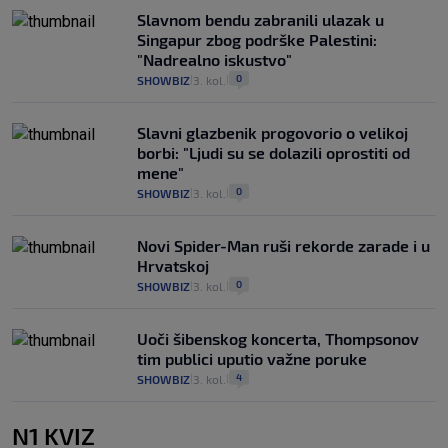
Slavnom bendu zabranili ulazak u
Singapur zbog podrške Palestini:
"Nadrealno iskustvo"
0
SHOWBIZ
3. kol.
|
|
Slavni glazbenik progovorio o velikoj
borbi: "Ljudi su se dolazili oprostiti od
mene"
0
SHOWBIZ
3. kol.
|
|
Novi Spider-Man ruši rekorde zarade i u
Hrvatskoj
0
SHOWBIZ
3. kol.
|
|
Uoči šibenskog koncerta, Thompsonov
tim publici uputio važne poruke
4
SHOWBIZ
3. kol.
|
|
N1 KVIZ