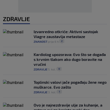
ZDRAVLJE
Izvanredno otkriće: Aktivni sastojak
Viagre zaustavlja metastaze
2
ZNANOST
prije 6 h
|
|
Kardiolog upozorava: Evo što se događa
s krvnim tlakom ako dugo boravite na
vrućini
0
ZDRAVLJE
5. kol.
|
|
Toplinski valovi jače pogađaju žene nego
muškarce. Evo zašto
1
ZDRAVLJE
3. kol.
|
|
Ovo je najnezdravije ulje za kuhanje, a
gotovo svi ga koriste svaki dan