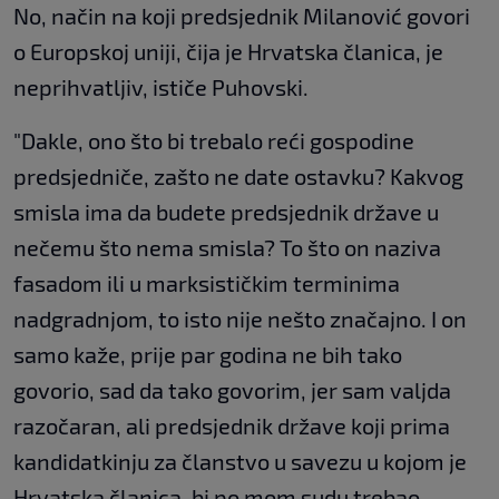
No, način na koji predsjednik Milanović govori
o Europskoj uniji, čija je Hrvatska članica, je
neprihvatljiv, ističe Puhovski.
"Dakle, ono što bi trebalo reći gospodine
predsjedniče, zašto ne date ostavku? Kakvog
smisla ima da budete predsjednik države u
nečemu što nema smisla? To što on naziva
fasadom ili u marksističkim terminima
nadgradnjom, to isto nije nešto značajno. I on
samo kaže, prije par godina ne bih tako
govorio, sad da tako govorim, jer sam valjda
razočaran, ali predsjednik države koji prima
kandidatkinju za članstvo u savezu u kojom je
Hrvatska članica, bi po mom sudu trebao