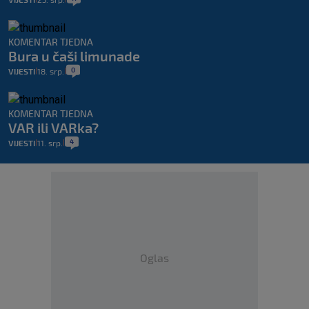
KOMENTAR TJEDNA
Bura u čaši limunade
0
VIJESTI
18. srp.
|
|
KOMENTAR TJEDNA
VAR ili VARka?
4
VIJESTI
11. srp.
|
|
Oglas