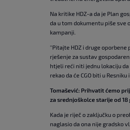
Na kritike HDZ-a da je Plan g
da u tom dokumentu piše sve o
kampanji.
''Pitajte HDZ i druge oporbene 
rješenje za sustav gospodarenj
htjeli reći niti jednu lokaciju 
rekao da će CGO biti u Resniku i 
Tomašević: Prihvatit ćemo pri
za srednjoškolce starije od 18
Kada je riječ o zaključku o pre
naglasio da ona nije gradsko v