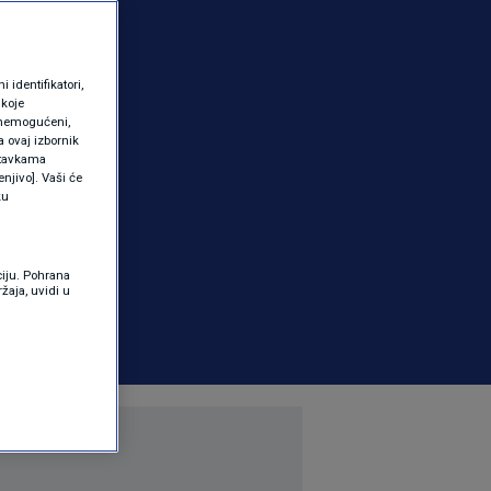
identifikatori,
 koje
 onemogućeni,
a ovaj izbornik
ostavkama
njivo]. Vaši će
ku
ciju. Pohrana
žaja, uvidi u