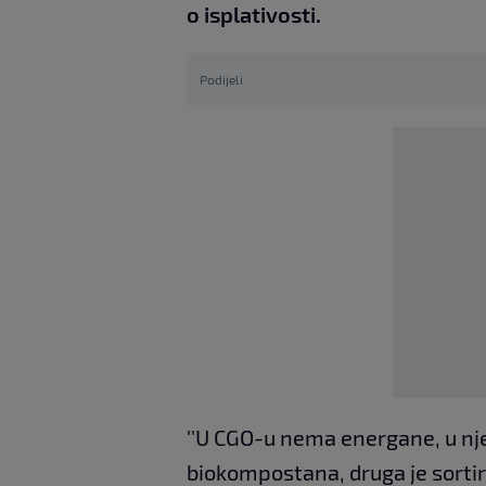
o isplativosti.
Podijeli
''U CGO-u nema energane, u njem
biokompostana, druga je sortirn