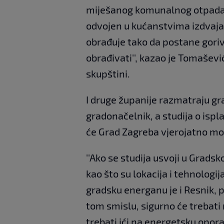
miješanog komunalnog otpada. T
odvojen u kućanstvima izdvajaj
obrađuje tako da postane goriv
obrađivati'', kazao je Tomaševi
skupštini.
I druge županije razmatraju gr
gradonačelnik, a studija o ispl
će Grad Zagreba vjerojatno morat
''Ako se studija usvoji u Gradsko
kao što su lokacija i tehnologi
gradsku energanu je i Resnik,
tom smislu, sigurno će trebati 
trebati ići na energetsku opora