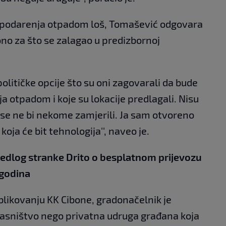
ospodarenja otpadom loš, Tomašević odgovara
no za što se zalagao u predizbornoj
političke opcije što su oni zagovarali da bude
a otpadom i koje su lokacije predlagali. Nisu
da se ne bi nekome zamjerili. Ja sam otvoreno
koja će bit tehnologija'', naveo je.
jedlog stranke Drito o besplatnom prijevozu
 godina
oblikovanju KK Cibone, gradonačelnik je
lasništvo nego privatna udruga građana koja