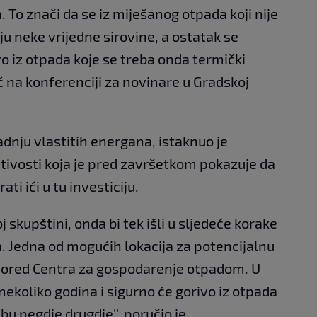
o znači da se iz miješanog otpada koji nije
u neke vrijedne sirovine, a ostatak se
o iz otpada koje se treba onda termički
ć na konferenciji za novinare u Gradskoj
adnju vlastitih energana, istaknuo je
ativosti koja je pred završetkom pokazuje da
i ići u tu investiciju.
j skupštini, onda bi tek išli u sljedeće korake
ja. Jedna od mogućih lokacija za potencijalnu
 pored Centra za gospodarenje otpadom. U
nekoliko godina i sigurno će gorivo iz otpada
bu negdje drugdje'', poručio je.