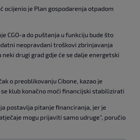
ić ocijenio je Plan gospodarenja otpadom
nje CGO-a do puštanja u funkciju bude što
dodatni neopravdani troškovi zbrinjavanja
u neki drugi grad gdje će se dalje energetski
čak o preoblikovanju Cibone, kazao je
 se klub konačno moći financijski stabilizirati
a postavlja pitanje financiranja, jer je
tječaje mogu prijaviti samo udruge'', poručio