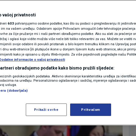
MAGAZIN
hvatit ćemo
N1 KOMENTAR
 vašoj privatnosti
rtneri
603
pohranjujemo osobne podatke, kao što su podaci o pregledavanju ili jedinstveni 
ke Drito
KOLUMNE
o im na vašem uređaju. Odabirom opcije Prihvaćam omogućit ćete tehnologije praćenja
vrhe za čije pružanje mi i naši partneri obrađujemo podatke. Ako su alati za praćenje
žaj i oglasi koje vidite možda više neće biti toliko relevantni za vas. Možete se vratiti n
N1(DIS)INFO
zmijenili svoje odabire ili povukli pristanak u bilo kojem trenutku klikom na Upravljaj p
3
IJESTI
komentara
|
i dnu web-stranice [ili plutajuće ikone u donjem lijevom kutu web stranice, ako je primje
KLIMATSKE PROMJENE
rimijeniti kako je opisano u dijelu Web-mjesto. Za više pojedinosti pogledajte našu Politi
Dodatne informacije o vašoj privatnosti
FOTO
 partneri obrađujemo podatke kako bismo pružili sljedeće:
Više
reciznih geolokacijskih podataka. Aktivno skeniranje karakteristika uređaja za identifika
p podacima na uređaju. Personalizirano oglašavanje i sadržaj, mjerenje oglašavanja i sadr
VIDEO
zvoj usluga.
era (dobavljača)
Prikaži svrhe
Prihvaćam