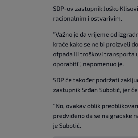
SDP-ov zastupnik Joško Klisov
racionalnim i ostvarivim.
''Važno je da vrijeme od izgrad
kraće kako se ne bi proizveli 
otpada ili troškovi transporta 
oporabiti'', napomenuo je.
SDP će također podržati zaklju
zastupnik Srđan Subotić, jer će
''No, ovakav oblik preoblikovanj
predviđeno da se na gradske na
je Subotić.