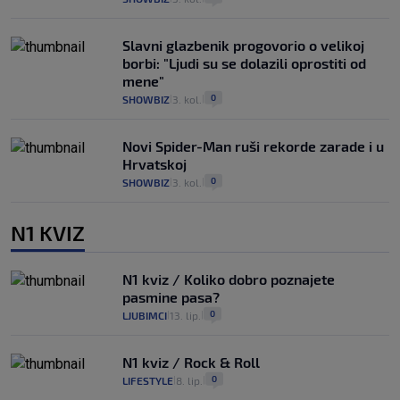
Slavni glazbenik progovorio o velikoj
borbi: "Ljudi su se dolazili oprostiti od
mene"
0
SHOWBIZ
3. kol.
|
|
Novi Spider-Man ruši rekorde zarade i u
Hrvatskoj
0
SHOWBIZ
3. kol.
|
|
N1 KVIZ
N1 kviz / Koliko dobro poznajete
pasmine pasa?
0
LJUBIMCI
13. lip.
|
|
N1 kviz / Rock & Roll
0
LIFESTYLE
8. lip.
|
|