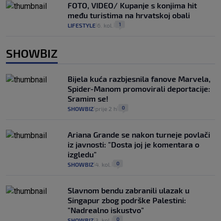
FOTO, VIDEO/ Kupanje s konjima hit
među turistima na hrvatskoj obali
1
LIFESTYLE
6. kol.
|
|
SHOWBIZ
Bijela kuća razbjesnila fanove Marvela,
Spider-Manom promovirali deportacije:
Sramim se!
0
SHOWBIZ
prije 2 h
|
|
Ariana Grande se nakon turneje povlači
iz javnosti: "Dosta joj je komentara o
izgledu"
0
SHOWBIZ
4. kol.
|
|
Slavnom bendu zabranili ulazak u
Singapur zbog podrške Palestini:
"Nadrealno iskustvo"
0
SHOWBIZ
3. kol.
|
|