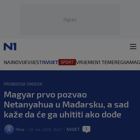
Oglas
NAJNOVIJE
VIJESTI
SVIJET
VRIJEME
N1 TEME
REGIJA
MAG
PROMJENA SMJERA
Magyar prvo pozvao
Netanyahua u Mađarsku, a sad
kaže da će ga uhititi ako dođe
1
Hina
SVIJET
20. tra. 2026. 18:47
|
|
|