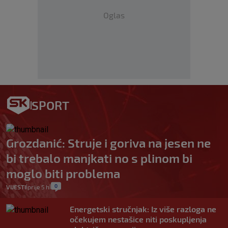
Oglas
SPORT
Grozdanić: Struje i goriva na jesen ne
bi trebalo manjkati no s plinom bi
moglo biti problema
0
VIJESTI
prije 5 h
|
|
Energetski stručnjak: Iz više razloga ne
očekujem nestašice niti poskupljenja