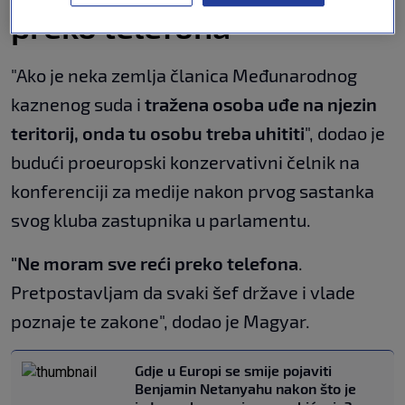
preko telefona"
"Ako je neka zemlja članica Međunarodnog
kaznenog suda i
tražena osoba uđe na njezin
teritorij, onda tu osobu treba uhititi
", dodao je
budući proeuropski konzervativni čelnik na
konferenciji za medije nakon prvog sastanka
svog kluba zastupnika u parlamentu.
"Ne moram sve reći preko telefona
.
Pretpostavljam da svaki šef države i vlade
poznaje te zakone", dodao je Magyar.
Gdje u Europi se smije pojaviti
Benjamin Netanyahu nakon što je