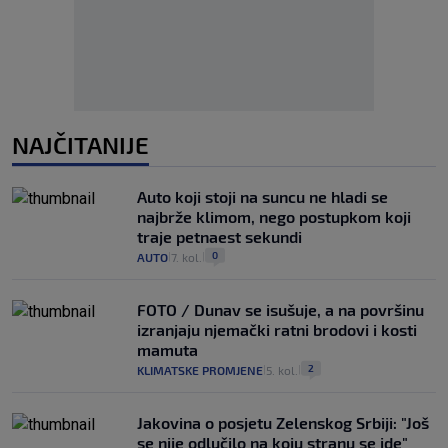
NAJČITANIJE
Auto koji stoji na suncu ne hladi se
najbrže klimom, nego postupkom koji
traje petnaest sekundi
0
AUTO
7. kol.
|
|
FOTO / Dunav se isušuje, a na površinu
izranjaju njemački ratni brodovi i kosti
mamuta
2
KLIMATSKE PROMJENE
5. kol.
|
|
Jakovina o posjetu Zelenskog Srbiji: "Još
se nije odlučilo na koju stranu se ide"