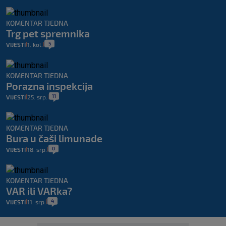
KOMENTAR TJEDNA
Trg pet spremnika
5
VIJESTI
1. kol.
|
|
KOMENTAR TJEDNA
Porazna inspekcija
11
VIJESTI
25. srp.
|
|
KOMENTAR TJEDNA
Bura u čaši limunade
0
VIJESTI
18. srp.
|
|
KOMENTAR TJEDNA
VAR ili VARka?
4
VIJESTI
11. srp.
|
|