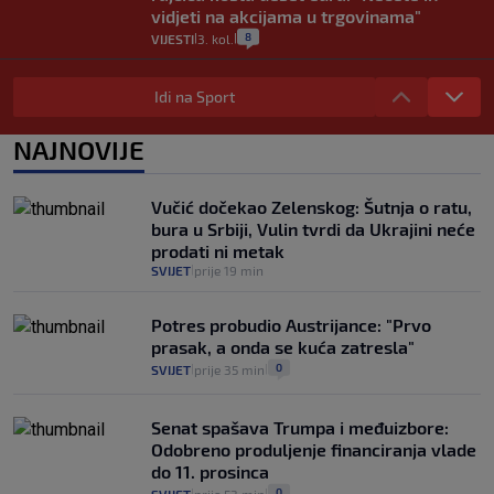
vidjeti na akcijama u trgovinama"
8
VIJESTI
3. kol.
|
|
Selidba je jedno od stresnijih iskustava.
Evo aktualnih cijena i nekoliko savjeta
Idi na Sport
da prođe što lakše i jeftinije
0
VIJESTI
2. kol.
NAJNOVIJE
|
|
Izračunali smo koliko košta putovanje
automobilom na Hvar iz Zagreba, a
Vučić dočekao Zelenskog: Šutnja o ratu,
koliko iz Osijeka
bura u Srbiji, Vulin tvrdi da Ukrajini neće
14
VIJESTI
2. kol.
|
|
prodati ni metak
SVIJET
prije 19 min
|
Potres probudio Austrijance: "Prvo
prasak, a onda se kuća zatresla"
0
SVIJET
prije 35 min
|
|
Senat spašava Trumpa i međuizbore:
Odobreno produljenje financiranja vlade
do 11. prosinca
0
|
|