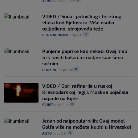
SVIJET
prije 53 min
VIDEO / Sudar putničkog i teretnog
vlaka kod Bjelovara: Više osoba
ozlijeđeno, strojovođa teže
0
CRNA KRONIKA
prije 1 h
|
|
Punjene paprike kao nekad: Ovaj mali
trik naših baka čini nadjev savršeno
sočnim
0
COOKING
prije 2 h
|
|
VIDEO / Gori rafinerija u ruskoj
Krasnodarskoj regiji: Moskva pojačala
napade na Kijev
0
SVIJET
prije 2 h
|
|
Jedan od najpopularnijih: Ovaj model
Golfa više ne možete kupiti u Hrvatskoj
0
AUTO
prije 2 h
|
|