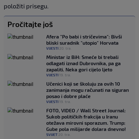
položiti prisegu.
Pročitajte još
Afera "Po babi i stričevima": Bivši
bliski suradnik "utopio" Horvata
VIJESTI
20. tra.
|
Ministar iz BiH: Smeće bi trebali
odlagati iznad Dubrovnika, pa ga
zapaliti. Neka gori cijelo ljeto
VIJESTI
19. tra.
|
Učenici koji se školuju za ovih 10
zanimanja mogu računati na siguran
posao i dobre plaće
VIJESTI
19. tra.
|
FOTO, VIDEO / Wall Street Journal:
Sukob političkih frakcija u Iranu
otežava mirovni sporazum. Trump:
Gube pola milijarde dolara dnevno!
SVIJET
20. tra.
|