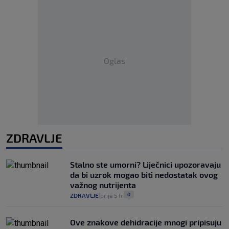
Oglas
ZDRAVLJE
Stalno ste umorni? Liječnici upozoravaju
da bi uzrok mogao biti nedostatak ovog
važnog nutrijenta
0
ZDRAVLJE
prije 5 h
|
|
Ove znakove dehidracije mnogi pripisuju