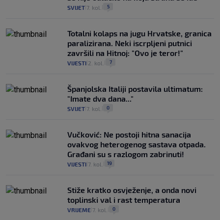
5
SVIJET
7. kol.
|
|
Totalni kolaps na jugu Hrvatske, granica
paralizirana. Neki iscrpljeni putnici
završili na Hitnoj: "Ovo je teror!"
7
VIJESTI
2. kol.
|
|
Španjolska Italiji postavila ultimatum:
"Imate dva dana..."
0
SVIJET
7. kol.
|
|
Vučković: Ne postoji hitna sanacija
ovakvog heterogenog sastava otpada.
Građani su s razlogom zabrinuti!
19
VIJESTI
7. kol.
|
|
Stiže kratko osvježenje, a onda novi
toplinski val i rast temperatura
0
VRIJEME
7. kol.
|
|