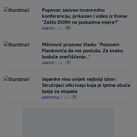
Pupovac sazvao izvanrednu
konferenciju, prikazan i video iz Knina:
"Zašto DORH ne poduzima mjere?"
20
VIJESTI
7. kol.
|
|
Milinović prozvao Vladu: "Pozivam
Plenkovića da me posluša. Za svako
buduće onečišćenje..."
9
VIJESTI
7. kol.
|
|
Japanke nisu uvijek najbolji izbor:
Stručnjaci otkrivaju koja je ljetna obuća
bolja za stopala
0
LIFESTYLE
6. kol.
|
|