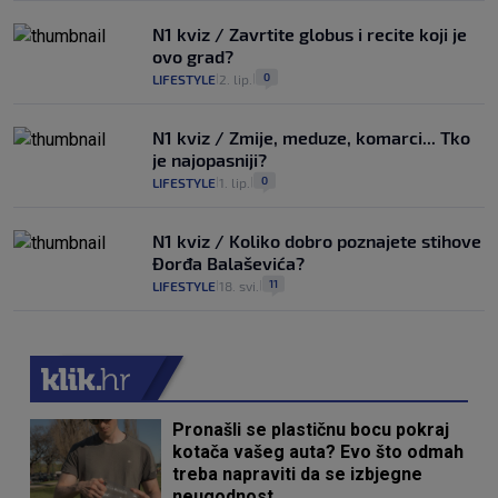
N1 kviz / Zavrtite globus i recite koji je
ovo grad?
0
LIFESTYLE
2. lip.
|
|
N1 kviz / Zmije, meduze, komarci... Tko
je najopasniji?
0
LIFESTYLE
1. lip.
|
|
N1 kviz / Koliko dobro poznajete stihove
Đorđa Balaševića?
11
LIFESTYLE
18. svi.
|
|
Pronašli se plastičnu bocu pokraj
kotača vašeg auta? Evo što odmah
treba napraviti da se izbjegne
neugodnost