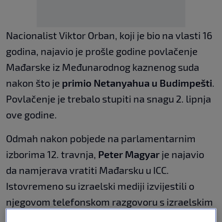
Nacionalist Viktor Orban, koji je bio na vlasti 16
godina, najavio je prošle godine povlačenje
Mađarske iz Međunarodnog kaznenog suda
nakon što je
primio Netanyahua u Budimpešti
.
Povlačenje je trebalo stupiti na snagu 2. lipnja
ove godine.
Odmah nakon pobjede na parlamentarnim
izborima 12. travnja,
Peter Magyar
je najavio
da namjerava vratiti Mađarsku u ICC.
Istovremeno su izraelski mediji izvijestili o
njegovom telefonskom razgovoru s izraelskim
premijerom u kojemu je
Magyar pozvao