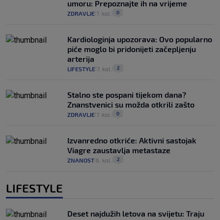
umoru: Prepoznajte ih na vrijeme
0
ZDRAVLJE
7. kol.
|
|
Kardiologinja upozorava: Ovo popularno
piće moglo bi pridonijeti začepljenju
arterija
2
LIFESTYLE
7. kol.
|
|
Stalno ste pospani tijekom dana?
Znanstvenici su možda otkrili zašto
0
ZDRAVLJE
7. kol.
|
|
Izvanredno otkriće: Aktivni sastojak
Viagre zaustavlja metastaze
2
ZNANOST
6. kol.
|
|
LIFESTYLE
Deset najdužih letova na svijetu: Traju