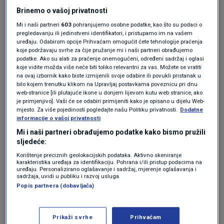
Netanyahua u Budimpeštu 23. listopada
na
Brinemo o vašoj privatnosti
Mi i naši partneri
603
pohranjujemo osobne podatke, kao što su podaci o
70. obljetnicu ustanka protiv Sovjeta 1956.
pregledavanju ili jedinstveni identifikatori, i pristupamo im na vašem
godine.
uređaju. Odabirom opcije Prihvaćam omogućit ćete tehnologije praćenja
koje podržavaju svrhe za čije pružanje mi i naši partneri obrađujemo
podatke. Ako su alati za praćenje onemogućeni, određeni sadržaj i oglasi
Kad ga je novinar u ponedjeljak pitao vidi li tu
koje vidite možda više neće biti toliko relevantni za vas. Možete se vratiti
na ovaj izbornik kako biste izmijenili svoje odabire ili povukli pristanak u
kontradiktornost,
Magyar je pojasnio da je
bilo kojem trenutku klikom na Upravljaj postavkama poveznicu pri dnu
web-stranice [ili plutajuće ikone u donjem lijevom kutu web stranice, ako
uputio poziv svim čelnicima s kojima je
je primjenjivo]. Vaši će se odabiri primijeniti kako je opisano u dijelu Web-
mjesto. Za više pojedinosti pogledajte našu Politiku privatnosti.
Dodatne
razgovarao telefonom
.
informacije o vašoj privatnosti
Mi i naši partneri obrađujemo podatke kako bismo pružili
sljedeće:
Magyar pozvao mađarskog
predsjednika i najviše suce da daju
Korištenje preciznih geolokacijskih podataka. Aktivno skeniranje
ostavku: 31. svibnja vam je zadnji
karakteristika uređaja za identifikaciju. Pohrana i/ili pristup podacima na
uređaju. Personalizirano oglašavanje i sadržaj, mjerenje oglašavanja i
rok!
sadržaja, uvidi u publiku i razvoj usluga.
SVIJET
20. tra.
|
Popis partnera (dobavljača)
"Ne moram sve reći
Prikaži svrhe
Prihvaćam