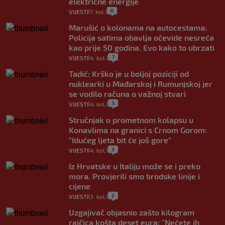
električne energije
0
VIJESTI
7. kol.
|
|
Marušić o kolonama na autocestama:
Policija satima obavlja očevide nesreća
kao prije 50 godina. Evo kako to ubrzati
7
VIJESTI
4. kol.
|
|
Tadić: Krško je u boljoj poziciji od
nuklearki u Mađarskoj i Rumunjskoj jer
se vodilo računa o važnoj stvari
5
VIJESTI
4. kol.
|
|
Stručnjak o prometnom kolapsu u
Konavlima na granici s Crnom Gorom:
"Idućeg ljeta bit će još gore"
3
VIJESTI
4. kol.
|
|
Iz Hrvatske u Italiju može se i preko
mora. Provjerili smo brodske linije i
cijene
2
VIJESTI
3. kol.
|
|
Uzgajivač objasnio zašto kilogram
rajčica košta deset eura: "Nećete ih