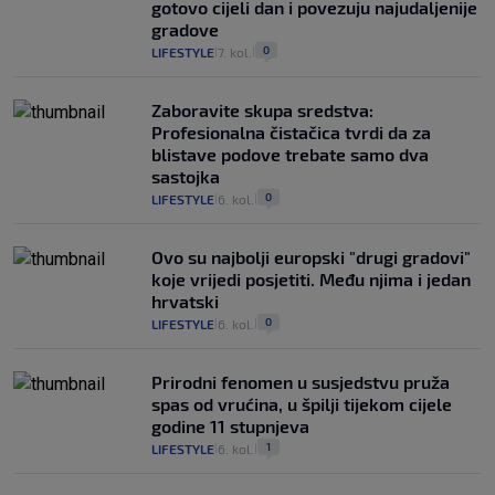
gotovo cijeli dan i povezuju najudaljenije
gradove
0
LIFESTYLE
7. kol.
|
|
Zaboravite skupa sredstva:
Profesionalna čistačica tvrdi da za
blistave podove trebate samo dva
sastojka
0
LIFESTYLE
6. kol.
|
|
Ovo su najbolji europski "drugi gradovi"
koje vrijedi posjetiti. Među njima i jedan
hrvatski
0
LIFESTYLE
6. kol.
|
|
Prirodni fenomen u susjedstvu pruža
spas od vrućina, u špilji tijekom cijele
godine 11 stupnjeva
1
LIFESTYLE
6. kol.
|
|