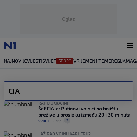
Oglas
NAJNOVIJE
VIJESTI
SVIJET
VRIJEME
N1 TEME
REGIJA
MAG
CIA
RAT U UKRAJINI
Šef CIA-e: Putinovi vojnici na bojištu
prežive u prosjeku između 20 i 30 minuta
3
SVIJET
|
17. srp.
|
LAŽIRAO VOJNU KARIJERU?