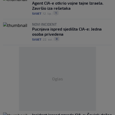
Agent CIA-e otkrio vojne tajne Izraela.
Završio iza rešetaka
1
SVIJET
|
12. lip.
|
NOVI INCIDENT
Pucnjava ispred sjedišta CIA-e: Jedna
osoba privedena
0
SVIJET
|
22. svi.
|
Oglas
Incident ispred zgrade CIA-e: Čovjek došao