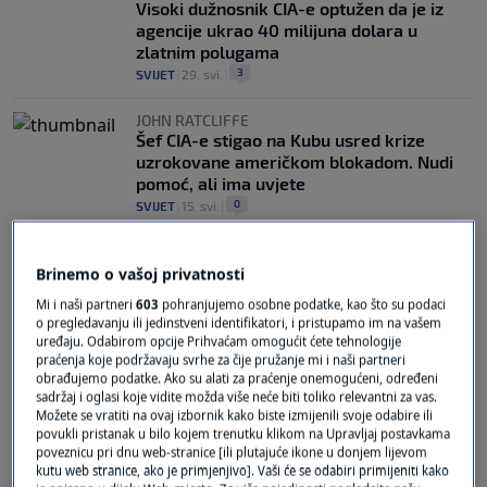
Visoki dužnosnik CIA-e optužen da je iz
agencije ukrao 40 milijuna dolara u
zlatnim polugama
3
SVIJET
|
29. svi.
|
JOHN RATCLIFFE
Šef CIA-e stigao na Kubu usred krize
uzrokovane američkom blokadom. Nudi
pomoć, ali ima uvjete
0
SVIJET
|
15. svi.
|
Brinemo o vašoj privatnosti
Mi i naši partneri
603
pohranjujemo osobne podatke, kao što su podaci
o pregledavanju ili jedinstveni identifikatori, i pristupamo im na vašem
uređaju. Odabirom opcije Prihvaćam omogućit ćete tehnologije
praćenja koje podržavaju svrhe za čije pružanje mi i naši partneri
Oglas
obrađujemo podatke. Ako su alati za praćenje onemogućeni, određeni
sadržaj i oglasi koje vidite možda više neće biti toliko relevantni za vas.
Možete se vratiti na ovaj izbornik kako biste izmijenili svoje odabire ili
povukli pristanak u bilo kojem trenutku klikom na Upravljaj postavkama
poveznicu pri dnu web-stranice [ili plutajuće ikone u donjem lijevom
kutu web stranice, ako je primjenjivo]. Vaši će se odabiri primijeniti kako