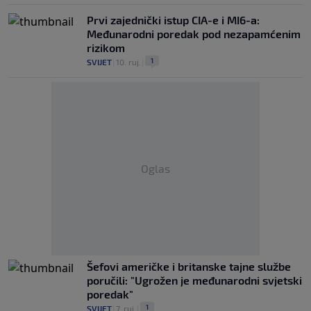
Prvi zajednički istup CIA-e i MI6-a:
Međunarodni poredak pod nezapamćenim
rizikom
1
SVIJET
|
10. ruj.
|
Oglas
Šefovi američke i britanske tajne službe
poručili: "Ugrožen je međunarodni svjetski
poredak"
1
SVIJET
|
7. ruj.
|