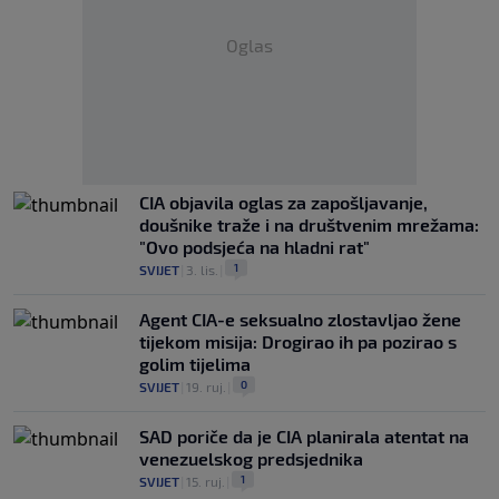
Oglas
CIA objavila oglas za zapošljavanje,
doušnike traže i na društvenim mrežama:
"Ovo podsjeća na hladni rat"
1
SVIJET
|
3. lis.
|
Agent CIA-e seksualno zlostavljao žene
tijekom misija: Drogirao ih pa pozirao s
golim tijelima
0
SVIJET
|
19. ruj.
|
SAD poriče da je CIA planirala atentat na
venezuelskog predsjednika
1
SVIJET
|
15. ruj.
|