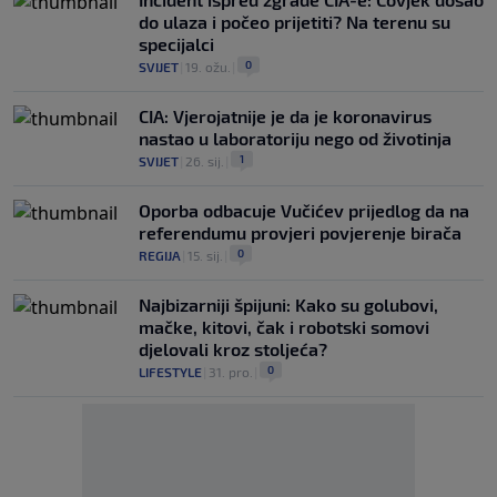
do ulaza i počeo prijetiti? Na terenu su
specijalci
0
SVIJET
|
19. ožu.
|
CIA: Vjerojatnije je da je koronavirus
nastao u laboratoriju nego od životinja
1
SVIJET
|
26. sij.
|
Oporba odbacuje Vučićev prijedlog da na
referendumu provjeri povjerenje birača
0
REGIJA
|
15. sij.
|
Najbizarniji špijuni: Kako su golubovi,
mačke, kitovi, čak i robotski somovi
djelovali kroz stoljeća?
0
LIFESTYLE
|
31. pro.
|