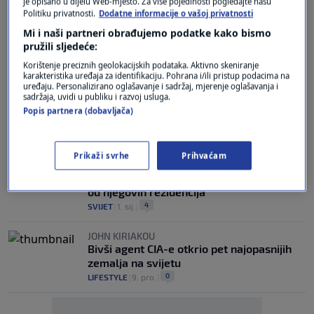
je opisano u dijelu Web-mjesto. Za više pojedinosti pogledajte našu
Politiku privatnosti.
Dodatne informacije o vašoj privatnosti
TVRDE IZVORI
Mi i naši partneri obrađujemo podatke kako bismo
CIA radi na naoružavanju kurdskih snaga u
pružili sljedeće:
Iranu: Ovo im je cilj
2
SVIJET
|
4. ožu.
|
Korištenje preciznih geolokacijskih podataka. Aktivno skeniranje
karakteristika uređaja za identifikaciju. Pohrana i/ili pristup podacima na
uređaju. Personalizirano oglašavanje i sadržaj, mjerenje oglašavanja i
WORLD FACTBOOK
sadržaja, uvidi u publiku i razvoj usluga.
CIA nakon 60 godina prestaje s
Popis partnera (dobavljača)
objavljivanjem Svjetske knjige činjenica
0
SVIJET
|
5. velj.
|
Prikaži svrhe
Prihvaćam
AMERIČKI MEDIJI
CIA: Ukrajina nije ciljala Putina niti jednu
od njegovih rezidencija
4
SVIJET
|
1. sij.
|
JOHN KIRIAKOU
Bivši agent CIA-e otkrio pet najopasnijih
zemalja na svijetu
0
LIFESTYLE
|
9. pro.
|