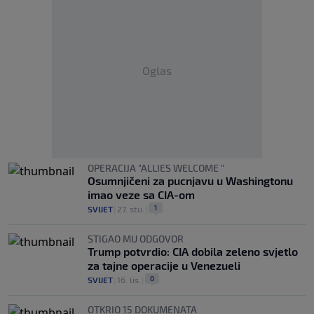
Oglas
OPERACIJA "ALLIES WELCOME "
Osumnjičeni za pucnjavu u Washingtonu
imao veze sa CIA-om
1
SVIJET
|
27. stu.
|
STIGAO MU ODGOVOR
Trump potvrdio: CIA dobila zeleno svjetlo
za tajne operacije u Venezueli
0
SVIJET
|
16. lis.
|
OTKRIO 15 DOKUMENATA