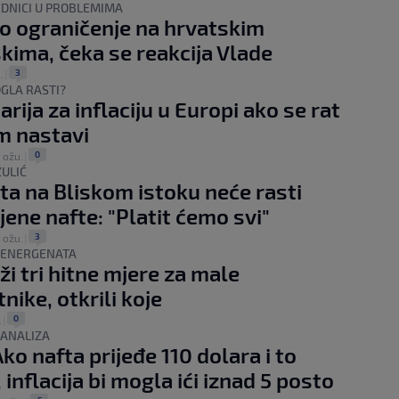
EDNICI U PROBLEMIMA
 ograničenje na hrvatskim
kima, čeka se reakcija Vlade
3
.
|
OGLA RASTI?
arija za inflaciju u Europi ako se rat
m nastavi
0
. ožu.
|
ULIĆ
ta na Bliskom istoku neće rasti
jene nafte: "Platit ćemo svi"
3
. ožu.
|
A ENERGENATA
ži tri hitne mjere za male
nike, otkrili koje
0
.
|
ANALIZA
Ako nafta prijeđe 110 dolara i to
 inflacija bi mogla ići iznad 5 posto