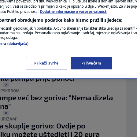
MAGAZIN
stavkama poveznicu pri dnu web-stranice [ili plutajuće ikone u donjem lijevom kutu w
RE POGOĐENE?
enjivo]. Vaši će se odabiri primijeniti kako je opisano u dijelu Web-mjesto. Za više poj
 li nam nestašica dizela? "Ono što se
ašu Politiku privatnosti.
Dodatne informacije o vašoj privatnosti
N1 KOMENTAR
u Sloveniji, lako se može dogoditi i
 partneri obrađujemo podatke kako bismo pružili sljedeće:
KOLUMNE
"
reciznih geolokacijskih podataka. Aktivno skeniranje karakteristika uređaja za identifi
p podacima na uređaju. Personalizirano oglašavanje i sadržaj, mjerenje oglašavanja i sad
1
zvoj usluga.
. ožu.
|
N1(DIS)INFO
POTREBNO
era (dobavljača)
bjavili savjete kako uštedjeti gorivo
KLIMATSKE PROMJENE
0
|
Prikaži svrhe
Prihvaćam
jte s čim je čovjek došao na
FOTO
ku pumpu prije ponoći
VIDEO
2
.
|
OPSKRBOM
mpe već bez goriva: "Nema dizela
ina"
0
.
|
TURIZAM"
a skuplje gorivo: Ovdje po
ku možete uštedjeti i 20 eura