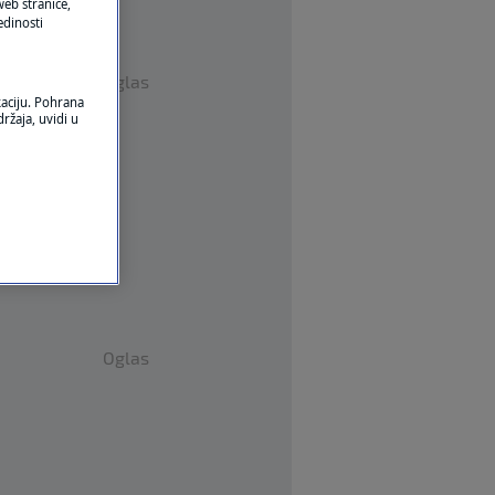
eb stranice,
edinosti
Oglas
kaciju. Pohrana
ržaja, uvidi u
Oglas