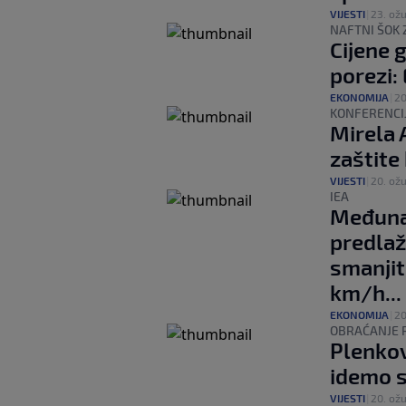
VIJESTI
|
23. ožu
NAFTNI ŠOK 
Cijene g
porezi:
EKONOMIJA
|
20
KONFERENCI
Mirela 
zaštite
VIJESTI
|
20. ožu
IEA
Međuna
predlaž
smanjit
km/h...
EKONOMIJA
|
20
OBRAĆANJE 
Plenkovi
idemo 
VIJESTI
|
20. ožu