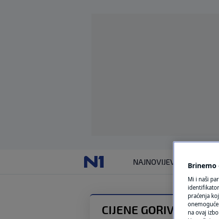
NAJNOVIJE
VIJESTI
SVIJET
Brinemo o
Mi i naši pa
identifikat
praćenja koj
onemogućeni,
CIJENE GORIVA U HRV
na ovaj izbo