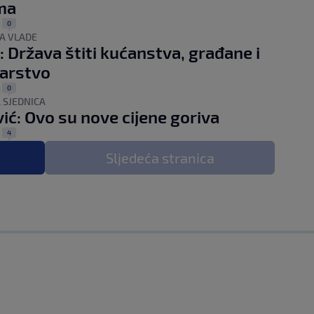
ma
0
|
A VLADE
: Država štiti kućanstva, građane i
arstvo
0
|
 SJEDNICA
ić: Ovo su nove cijene goriva
4
|
Sljedeća
stranica