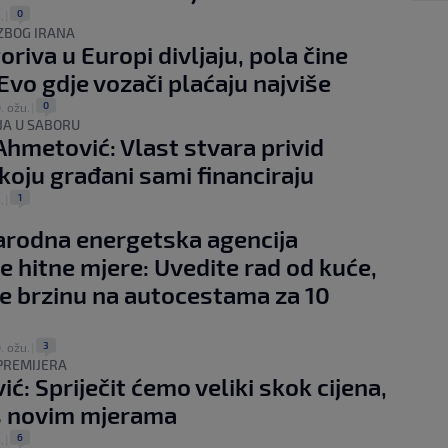
0
.
|
ZBOG IRANA
oriva u Europi divljaju, pola čine
 Evo gdje vozači plaćaju najviše
0
. ožu.
|
JA U SABORU
Ahmetović: Vlast stvara privid
 koju građani sami financiraju
1
.
|
rodna energetska agencija
e hitne mjere: Uvedite rad od kuće,
e brzinu na autocestama za 10
3
. ožu.
|
PREMIJERA
ć: Spriječit ćemo veliki skok cijena,
s novim mjerama
6
.
|