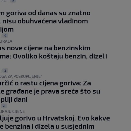
5
. ožu.
|
 goriva od danas su znatno
, nisu obuhvaćena vladinom
ijom
0
.
|
LIRALA
s nove cijene na benzinskim
ma: Ovoliko koštaju benzin, dizel i
2
.
|
GA ZA POSKUPLJENJE"
rčić o rastu cijena goriva: Za
e građane je prava sreća što su
opliji dani
2
|
IRAJU CIJENE
juje gorivo u Hrvatskoj. Evo kakve
ne benzina i dizela u susjednim