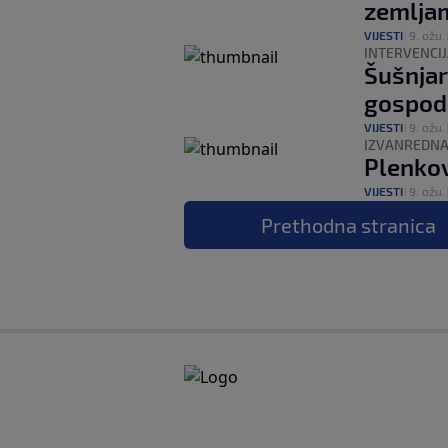
zemlja
VIJESTI
|
9. ožu.
INTERVENCIJ
Šušnjar
gospod
VIJESTI
|
9. ožu.
IZVANREDNA
Plenkov
VIJESTI
|
9. ožu.
Prethodna
stranica