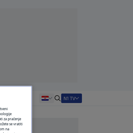
N1 TV
tveni
nologije
ti za praćenje
žete se vratiti
ikom na