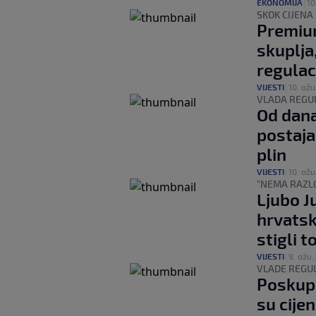
EKONOMIJA
|
10
SKOK CIJENA
Premium
skuplja
regulac
VIJESTI
|
10. ožu
VLADA REGU
Od dana
postaja
plin
VIJESTI
|
10. ožu
"NEMA RAZLO
Ljubo Ju
hrvatsk
stigli t
VIJESTI
|
9. ožu.
VLADE REGUL
Poskupl
su cije