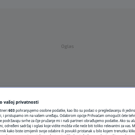
Oglas
VRIJEME
 vašoj privatnosti
N1 TEME
rtneri
603
pohranjujemo osobne podatke, kao što su podaci o pregledavanju ili jedins
ori, i pristupamo im na vašem uređaju. Odabirom opcije Prihvaćam omogućit ćete teh
e podržavaju svrhe za čije pružanje mi i naši partneri obrađujemo podatke. Ako su ala
REGIJA
 određeni sadržaj i oglasi koje vidite možda više neće biti toliko relevantni za vas. Mo
ATSKOJ
rnik kako biste izmijenili svoje odabire ili povukli pristanak u bilo kojem trenutku kl