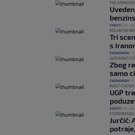
POLJOPRIVR
Uvedeno
benzins
VIJESTI
|
20. ožu
KOLIKO BI M
Tri scen
s Irano
EKONOMIJA
|
11
GORANKO FIŽ
Zbog ra
samo ci
EKONOMIJA
|
11
RAST CIJEN
UGP tra
poduzet
VIJESTI
|
10. ožu
EKONOMSKA 
Jurčić: 
potraje,