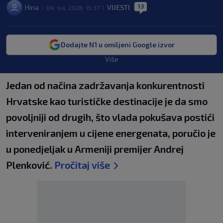
13
Hina
VIJESTI
04. svi. 2026. 15:37
|
|
|
Dodajte N1 u omiljeni Google izvor
Više
Jedan od načina zadržavanja konkurentnosti
Hrvatske kao turističke destinacije je da smo
povoljniji od drugih, što vlada pokušava postići
interveniranjem u cijene energenata, poručio je
u ponedjeljak u Armeniji premijer Andrej
Plenković.
Pročitaj više