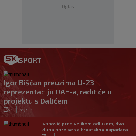
Oglas
SPORT
Igor Bišćan preuzima U-23
reprezentaciju UAE-a, radit će u
projektu s Dalićem
|
SK
prije 1 h
Ivanović pred velikom odlukom, dva
kluba bore se za hrvatskog napadača
|