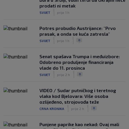
prodati ni metak
|
SVIJET
prije 1 h
Potres probudio Austrijance: "Prvo
prasak, a onda se kuća zatresla"
|
|
0
SVIJET
prije 1 h
Senat spašava Trumpa i međuizbore:
Odobreno produljenje financiranja
vlade do 11. prosinca
|
|
0
SVIJET
prije 2 h
VIDEO / Sudar putničkog i teretnog
vlaka kod Bjelovara: Više osoba
ozlijeđeno, strojovođa teže
|
|
0
CRNA KRONIKA
prije 2 h
Punjene paprike kao nekad: Ovaj mali