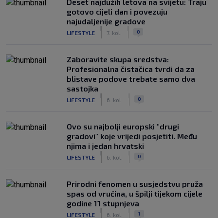
Deset najdužih letova na svijetu: Traju
gotovo cijeli dan i povezuju
najudaljenije gradove
|
|
0
LIFESTYLE
7. kol.
Zaboravite skupa sredstva:
Profesionalna čistačica tvrdi da za
blistave podove trebate samo dva
sastojka
|
|
0
LIFESTYLE
6. kol.
Ovo su najbolji europski "drugi
gradovi" koje vrijedi posjetiti. Među
njima i jedan hrvatski
|
|
0
LIFESTYLE
6. kol.
Prirodni fenomen u susjedstvu pruža
spas od vrućina, u špilji tijekom cijele
godine 11 stupnjeva
|
|
1
LIFESTYLE
6. kol.