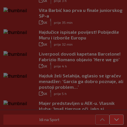
SK
prije 3 h
Vita Barbić kao prva u finale juniorskog
SP-a
|
SK
prije 35 min
Hajdučice ispisale povijest! Pobijedile
Muru i izborile Europu
|
SK
prije 32 min
Liverpool dovodi kapetana Barcelone!
Fabrizio Romano objavio ‘Here we go’
|
SK
prije 4 h
Hajduk želi Selahija, oglasio se igračev
menadžer: ‘Garcia ga dobro poznaje, ali
postoji problem…’
|
SK
prije 5 h
Majer predstavljen u AEK-u. Vlasnik
kluba: ‘Imaš tigrove oči, jako si
inteligentan’
Idi na Sport
|
SK
prije 4 h