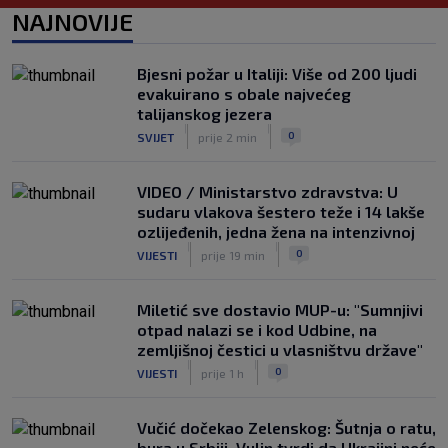
Bio je hit druge lige, a sada s Istrom
NAJNOVIJE
prijeti Hajduku: ‘Imao sam 16 ponuda,
ali htio sam SHNL’
|
Bjesni požar u Italiji: Više od 200 ljudi
SK
prije 5 h
evakuirano s obale najvećeg
VIDEO / Tenisač se požalio na
talijanskog jezera
gledatelja koji mu je smetao, reakcija
|
|
0
SVIJET
prije 2 min
suca je hit
|
SK
prije 4 h
VIDEO / Ministarstvo zdravstva: U
sudaru vlakova šestero teže i 14 lakše
ozlijeđenih, jedna žena na intenzivnoj
|
|
0
VIJESTI
prije 19 min
Miletić sve dostavio MUP-u: "Sumnjivi
otpad nalazi se i kod Udbine, na
zemljišnoj čestici u vlasništvu države"
|
|
0
VIJESTI
prije 1 h
Vučić dočekao Zelenskog: Šutnja o ratu,
bura u Srbiji, Vulin tvrdi da Ukrajini neće