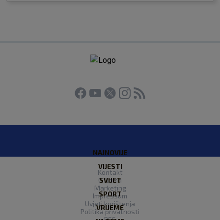
NAJNOVIJE
VIJESTI
Kontakt
O Nama
SVIJET
Marketing
SPORT
Impressum
Uvjeti korištenja
VRIJEME
Politika privatnosti
RSS