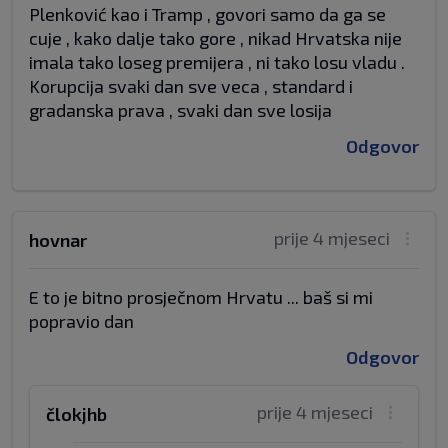
Plenković kao i Tramp , govori samo da ga se
cuje , kako dalje tako gore , nikad Hrvatska nije
imala tako loseg premijera , ni tako losu vladu .
Korupcija svaki dan sve veca , standard i
gradanska prava , svaki dan sve losija
Odgovor
prije 4 mjeseci
hovnar
E to je bitno prosječnom Hrvatu ... baš si mi
popravio dan
Odgovor
prije 4 mjeseci
člokjhb