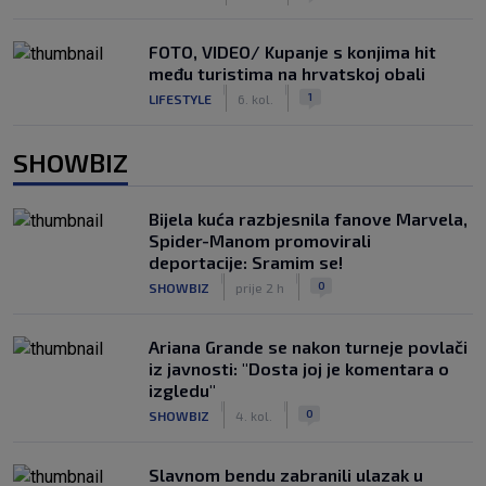
FOTO, VIDEO/ Kupanje s konjima hit
među turistima na hrvatskoj obali
|
|
1
LIFESTYLE
6. kol.
SHOWBIZ
Bijela kuća razbjesnila fanove Marvela,
Spider-Manom promovirali
deportacije: Sramim se!
|
|
0
SHOWBIZ
prije 2 h
Ariana Grande se nakon turneje povlači
iz javnosti: "Dosta joj je komentara o
izgledu"
|
|
0
SHOWBIZ
4. kol.
Slavnom bendu zabranili ulazak u