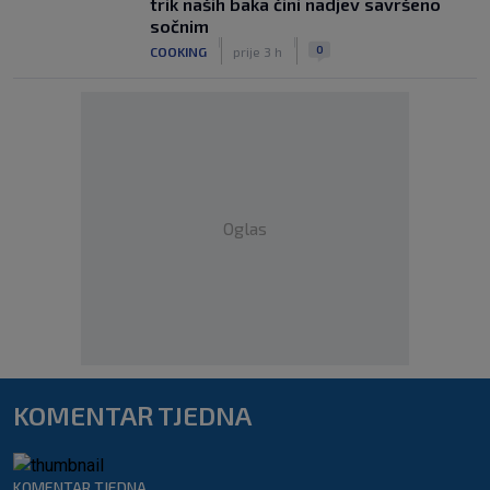
trik naših baka čini nadjev savršeno
sočnim
|
|
0
COOKING
prije 3 h
Oglas
KOMENTAR TJEDNA
KOMENTAR TJEDNA