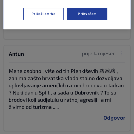
svaki dan se.. li se..i to u velikim količinama,
osjeti se do mora!!!! Sigurno će ga poslušati naši
iznajmljivači!!
Prikaži svrhe
Prihvaćam
Odgovor
prije 4 mjeseci
Antun
Mene osobno , više od tih Plenkiševih 💩💩💩 ,
zanima zašto hrvatska vlada stalno dozvoljava
uplovljavanje američkih ratnih brodova u Jadran
? Neki dan u Split , a sada u Dubrovnik ? To su
brodovi koji sudjeluju u ratnoj agresiji , a mi
živimo od turizma .....
Odgovor