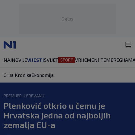
Oglas
NAJNOVIJE
VIJESTI
SVIJET
VRIJEME
N1 TEME
REGIJA
MA
Crna Kronika
Ekonomija
PREMIJER U EREVANU
Plenković otkrio u čemu je
Hrvatska jedna od najboljih
zemalja EU-a