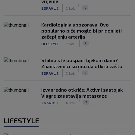
vrijeme
|
|
0
ZDRAVLJE
7. kol.
Kardiologinja upozorava: Ovo
popularno piće moglo bi pridonijeti
začepljenju arterija
|
|
2
LIFESTYLE
7. kol.
Stalno ste pospani tijekom dana?
Znanstvenici su možda otkrili zašto
|
|
0
ZDRAVLJE
7. kol.
Izvanredno otkriće: Aktivni sastojak
Viagre zaustavlja metastaze
|
|
2
ZNANOST
6. kol.
LIFESTYLE