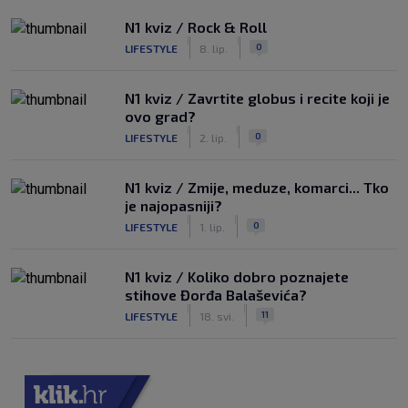
N1 kviz / Rock & Roll
|
|
0
LIFESTYLE
8. lip.
N1 kviz / Zavrtite globus i recite koji je
ovo grad?
|
|
0
LIFESTYLE
2. lip.
N1 kviz / Zmije, meduze, komarci... Tko
je najopasniji?
|
|
0
LIFESTYLE
1. lip.
N1 kviz / Koliko dobro poznajete
stihove Đorđa Balaševića?
|
|
11
LIFESTYLE
18. svi.