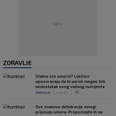
Oglas
ZDRAVLJE
Stalno ste umorni? Liječnici
upozoravaju da bi uzrok mogao biti
nedostatak ovog važnog nutrijenta
|
|
0
ZDRAVLJE
prije 6 h
Ove znakove dehidracije mnogi
pripisuju umoru: Prepoznajte ih na