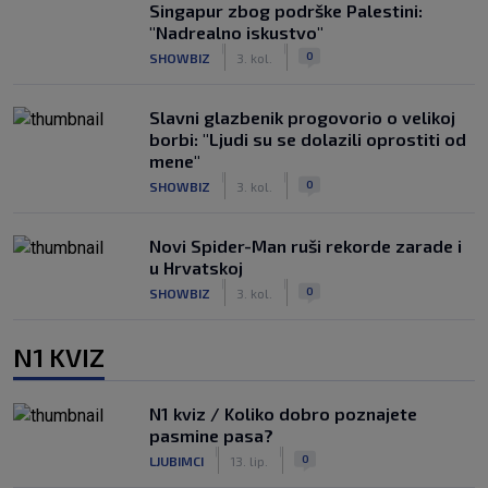
Singapur zbog podrške Palestini:
"Nadrealno iskustvo"
|
|
0
SHOWBIZ
3. kol.
Slavni glazbenik progovorio o velikoj
borbi: "Ljudi su se dolazili oprostiti od
mene"
|
|
0
SHOWBIZ
3. kol.
Novi Spider-Man ruši rekorde zarade i
u Hrvatskoj
|
|
0
SHOWBIZ
3. kol.
N1 KVIZ
N1 kviz / Koliko dobro poznajete
pasmine pasa?
|
|
0
LJUBIMCI
13. lip.