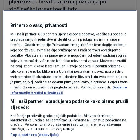
pljenkoviću hrvatska je najpoznatija po
zločinačkoj organizaciji hdz
Odgovor
Brinemo o vašoj privatnosti
Mi i naši partneri
603
pohranjujemo osobne podatke, kao što su podaci o
pregledavanju ili jedinstveni identifikatori, i pristupamo im na vašem
uređaju. Odabirom opcije Prihvaćam omogućit ćete tehnologije praćenja
prije 4 mjeseci
wc
koje podržavaju svrhe za čije pružanje mi i naši partneri obrađujemo
podatke. Ako su alati za praćenje onemogućeni, određeni sadržaj i oglasi
koje vidite možda više neće biti toliko relevantni za vas. Možete se vratiti
na ovaj izbornik kako biste izmijenili svoje odabire ili povukli pristanak u
Nek svoje anuse brišu na pravom mjestu i s wc
bilo kojem trenutku klikom na Upravljaj postavkama poveznicu pri dnu
papirom.
web-stranice [ili plutajuće ikone u donjem lijevom kutu web stranice, ako
je primjenjivo]. Vaši će se odabiri primijeniti kako je opisano u dijelu Web-
Odgovor
mjesto. Za više pojedinosti pogledajte našu Politiku privatnosti.
Dodatne
informacije o vašoj privatnosti
Mi i naši partneri obrađujemo podatke kako bismo pružili
sljedeće:
prije 4 mjeseci
naivna
Korištenje preciznih geolokacijskih podataka. Aktivno skeniranje
karakteristika uređaja za identifikaciju. Pohrana i/ili pristup podacima na
uređaju. Personalizirano oglašavanje i sadržaj, mjerenje oglašavanja i
sadržaja, uvidi u publiku i razvoj usluga.
ON, misli da je najpametniji na svijetu, a u stvari
Popis partnera (dobavljača)