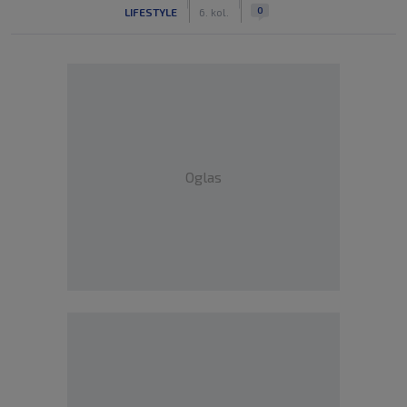
|
|
0
LIFESTYLE
6. kol.
Oglas