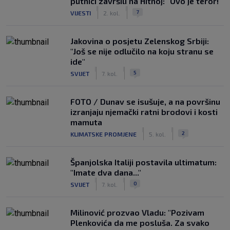
putnici završili na Hitnoj: "Ovo je teror!"
|
|
7
VIJESTI
2. kol.
Jakovina o posjetu Zelenskog Srbiji:
"Još se nije odlučilo na koju stranu se
ide"
|
|
5
SVIJET
7. kol.
FOTO / Dunav se isušuje, a na površinu
izranjaju njemački ratni brodovi i kosti
mamuta
|
|
2
KLIMATSKE PROMJENE
5. kol.
Španjolska Italiji postavila ultimatum:
"Imate dva dana..."
|
|
0
SVIJET
7. kol.
Milinović prozvao Vladu: "Pozivam
Plenkovića da me posluša. Za svako