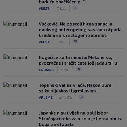
buduće onečišćenje..."
|
|
9
VIJESTI
7. kol.
Vučković: Ne postoji hitna sanacija
ovakvog heterogenog sastava otpada.
Građani su s razlogom zabrinuti!
|
|
19
VIJESTI
7. kol.
Pogačice za 15 minuta: Mekane su,
prozračne i tražit ćete još jednu turu
|
|
0
COOKING
7. kol.
Toplinski val se vraća: Nakon bure,
stižu pljuskovi i grmljavina
|
|
0
VRIJEME
prije 6 h
Japanke nisu uvijek najbolji izbor:
Stručnjaci otkrivaju koja je ljetna obuća
bolja za stopala