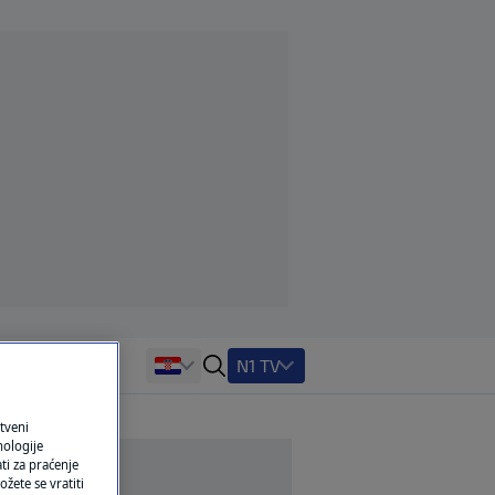
N1 TV
tveni
nologije
ti za praćenje
žete se vratiti