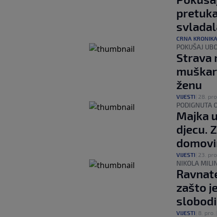
pretukao
svladal
CRNA KRONIK
POKUŠAJ UB
Strava 
muškar
ženu
VIJESTI
|
28. pro
PODIGNUTA 
Majka u
djecu. Z
domov
VIJESTI
|
23. pro
NIKOLA MILI
Ravnatel
zašto j
slobodi
VIJESTI
|
8. pro.