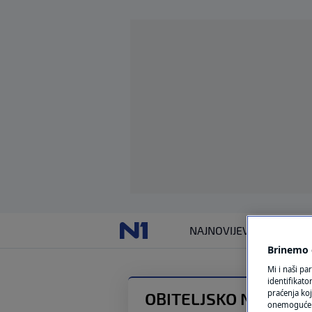
NAJNOVIJE
VIJESTI
SVIJET
Brinemo o
Mi i naši pa
identifikat
praćenja koj
OBITELJSKO NASILJE
onemogućeni,