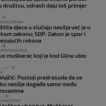
u društvu, odrasli daju loš primjer
1
.
|
JEDLOG DOPUNA
tita djece u slučaju nasilja već je u
skom zakonu; SDP: Zakon je spor i
ezujućih rokova
0
.
|
 SAMORANJAVANJA
o muškarac koji je kod Gline ubio
1
A
|
2. tra.
|
ĆA
Vujčić: Postoji predrasuda da se
sko nasilje događa samo među
zovanima
1
žu.
|
IVANA ZELINE
 teškog ubojstva: Muškarac