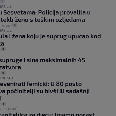
0
NASILJE
 Sesvetama: Policija provalila u
atekli ženu s teškim ozljedama
0
A
|
15. lip.
|
NASILJE
la i žena koju je suprug upucao kod
ka
0
|
 supruge i sina maksimalnih 45
zatvora
0
|
I NE ŠUTE
evenirati femicid: U 80 posto
a počinitelji su bivši ili sadašnji
i
1
|
KIĆ STANIĆ
aniteljica za djecu: Imamo porast