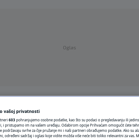
Oglas
VRIJEME
 vašoj privatnosti
N1 TEME
rtneri
603
pohranjujemo osobne podatke, kao što su podaci o pregledavanju ili jedins
ori, i pristupamo im na vašem uređaju. Odabirom opcije Prihvaćam omogućit ćete teh
REGIJA
e podržavaju svrhe za čije pružanje mi i naši partneri obrađujemo podatke. Ako su ala
 određeni sadržaj i oglasi koje vidite možda više neće biti toliko relevantni za vas. Mo