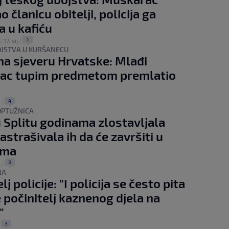
 članicu obitelji, policija ga
a u kafiću
1
A
|
17. sij.
|
OJSTVA U KURŠANECU
na sjeveru Hrvatske: Mlađi
ac tupim predmetom premlatio
4
.
|
OPTUŽNICA
 Splitu godinama zlostavljala
astrašivala ih da će završiti u
ima
3
.
|
NA
j policije: "I policija se često pita
e počinitelj kaznenog djela na
"
3
|