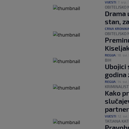
VIJESTI
|
7. srp.
|
OBITELJSKO 
Drama u
stan, z
CRNA KRONIK
OBITELJSKO 
Preminu
Kiselja
REGIJA
|
18. svi.
BIH
Ubojici
godina 
REGIJA
|
14. svi.
KRIMINALIST
Kako pr
slučajev
partner
VIJESTI
|
12. svi.
TATJANA KAT
Pravobr