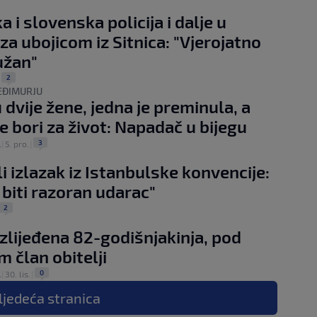
 i slovenska policija i dalje u
 za ubojicom iz Sitnica: "Vjerojatno
užan"
2
|
EĐIMURJU
 dvije žene, jedna je preminula, a
e bori za život: Napadač u bijegu
3
A
|
5. pro.
|
li izlazak iz Istanbulske konvencije:
 biti razoran udarac"
2
zlijeđena 82-godišnjakinja, pod
m član obitelji
0
A
|
30. lis.
|
ljedeća
stranica