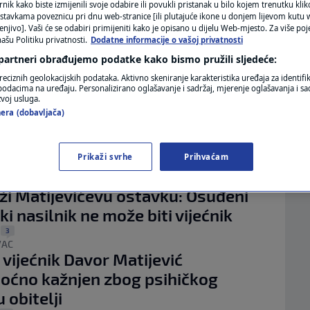
MAGAZIN
rnik kako biste izmijenili svoje odabire ili povukli pristanak u bilo kojem trenutku kl
stavkama poveznicu pri dnu web-stranice [ili plutajuće ikone u donjem lijevom kutu w
 tijekom intervencije zbog nasilja u
enjivo]. Vaši će se odabiri primijeniti kako je opisano u dijelu Web-mjesto. Za više poj
N1 KOMENTAR
ašu Politiku privatnosti.
Dodatne informacije o vašoj privatnosti
i kod muškarca (79) pronašla pušku,
 partneri obrađujemo podatke kako bismo pružili sljedeće:
KOLUMNE
i minu
reciznih geolokacijskih podataka. Aktivno skeniranje karakteristika uređaja za identifi
0
A
|
24. srp.
|
p podacima na uređaju. Personalizirano oglašavanje i sadržaj, mjerenje oglašavanja i sad
N1(DIS)INFO
OBITELJSKO NASILJE
zvoj usluga.
iližoti je zamrznuto članstvo u SDP-
era (dobavljača)
KLIMATSKE PROMJENE
ao se s lokalnih funkcija, ali ostaje
ru
FOTO
Prikaži svrhe
Prihvaćam
1
|
ZME ODGOVORNOST"
VIDEO
ži Matijevićevu ostavku: Osuđeni
ki nasilnik ne može biti vijećnik
3
|
VAC
i vijećnik Davor Matijević
oćno kažnjen zbog psihičkog
u obitelji