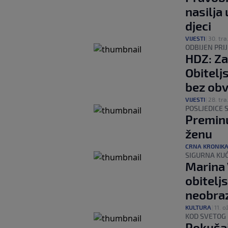
nasilja 
djeci
VIJESTI
|
30. tra
ODBIJEN PRI
HDZ: Zaš
Obitelj
bez obv
VIJESTI
|
28. tra
POSLJEDICE
Preminu
ženu
CRNA KRONIK
SIGURNA KU
Marina 
obitelj
neobra
KULTURA
|
11. o
KOD SVETOG 
Pokušaj