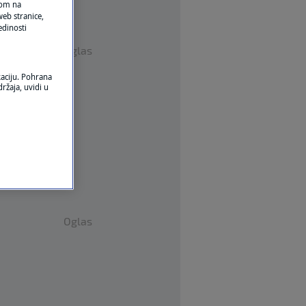
ikom na
eb stranice,
edinosti
Oglas
kaciju. Pohrana
ržaja, uvidi u
Oglas