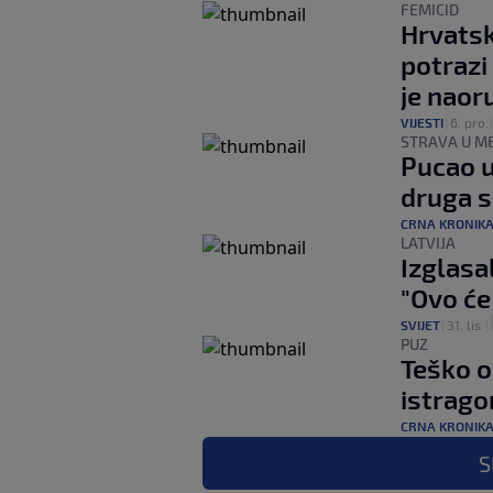
FEMICID
Hrvatska
potrazi
je naor
VIJESTI
|
6. pro.
STRAVA U M
Pucao u
druga s
CRNA KRONIK
LATVIJA
Izglasa
"Ovo će
SVIJET
|
31. lis.
|
PUZ
Teško o
istrago
CRNA KRONIK
S