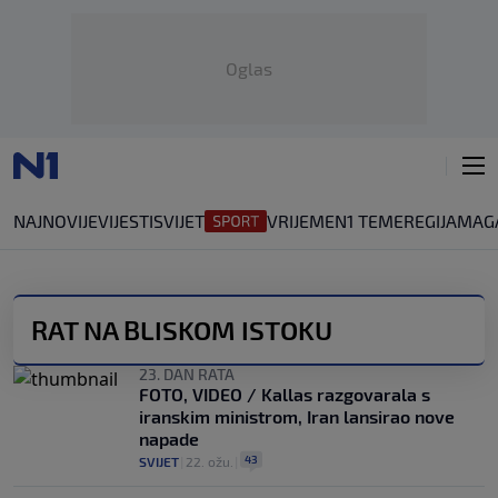
Oglas
NAJNOVIJE
VIJESTI
SVIJET
VRIJEME
N1 TEME
REGIJA
MAG
RAT NA BLISKOM ISTOKU
23. DAN RATA
FOTO, VIDEO / Kallas razgovarala s
iranskim ministrom, Iran lansirao nove
napade
43
SVIJET
|
22. ožu.
|