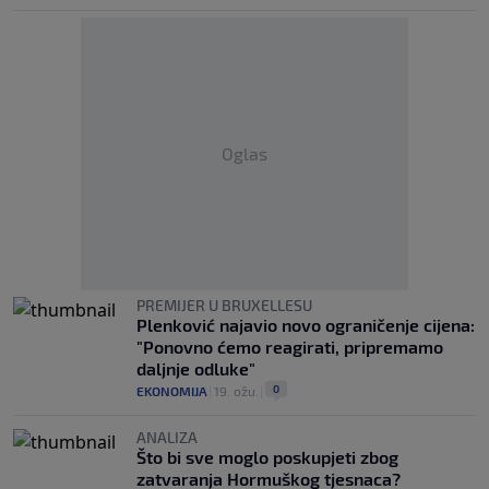
Oglas
PREMIJER U BRUXELLESU
Plenković najavio novo ograničenje cijena:
"Ponovno ćemo reagirati, pripremamo
daljnje odluke"
0
EKONOMIJA
|
19. ožu.
|
ANALIZA
Što bi sve moglo poskupjeti zbog
zatvaranja Hormuškog tjesnaca?