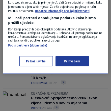
kutu web stranice, ako je primjenjivo]. Vaši će se odabiri primijeniti kako
je opisano u dijelu Web-mjesto. Za više pojedinosti pogledajte našu
"PUNO JE MRAČNIH PROGNOZA"
Politiku privatnosti.
Dodatne informacije o vašoj privatnosti
Kako bi rat u Iranu mogao završiti?
Postoje tri scenarija
Mi i naši partneri obrađujemo podatke kako bismo
pružili sljedeće:
0
SVIJET
|
21. ožu.
|
Korištenje preciznih geolokacijskih podataka. Aktivno skeniranje
karakteristika uređaja za identifikaciju. Pohrana i/ili pristup podacima na
NAFTNI ŠOK ZBOG IRANA
uređaju. Personalizirano oglašavanje i sadržaj, mjerenje oglašavanja i
Cijene goriva u Europi divljaju, pola čine
sadržaja, uvidi u publiku i razvoj usluga.
porezi: Evo gdje vozači plaćaju najviše
Popis partnera (dobavljača)
0
EKONOMIJA
|
20. ožu.
|
IEA
Prikaži svrhe
Prihvaćam
Međunarodna energetska agencija
predlaže hitne mjere: Uvedite rad od
kuće, smanjite brzinu na autocestama za
10 km/h...
3
EKONOMIJA
|
20. ožu.
|
OBRAĆANJE PREMIJERA
Plenković: Spriječit ćemo veliki skok
cijena, idemo s novim mjerama
6
VIJESTI
|
20. ožu.
|