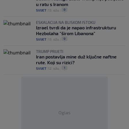
u ratu s Iranom
0
SVIJET
|
13. ožu.
|
ESKALACIJA NA BLISKOM ISTOKU
Izrael tvrdi da je napao infrastrukturu
Hezbolaha "širom Libanona"
0
SVIJET
|
13. ožu.
|
TRUMP PRIJETI
Iran postavlja mine duž ključne naftne
rute. Koji su rizici?
1
SVIJET
|
12. ožu.
|
Oglas