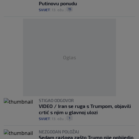
Putinovu ponudu
15
SVIJET
|
13. ožu.
|
Oglas
STIGAO ODGOVOR
VIDEO / Iran se ruga s Trumpom, objavili
crtić s njim u glavnoj ulozi
1
SVIJET
|
13. ožu.
|
NEZGODAN POLOŽAJ
Sedam razloga zašto Trump nije pobijedio