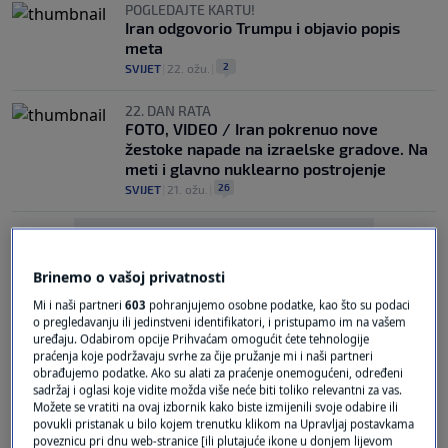
POGLEDAJTE KARTU!
Iran odgovorio Trumpu i objavio popis
meta
2
SVIJET
|
22. ožu.
|
22. DAN RATA
FOTO, VIDEO / Iran pokrenuo nove
žestoke napade na izraelske gradove. Na
meti i glavno nuklearno postrojenje
26
SVIJET
|
21. ožu.
|
Brinemo o vašoj privatnosti
Mi i naši partneri
603
pohranjujemo osobne podatke, kao što su podaci
o pregledavanju ili jedinstveni identifikatori, i pristupamo im na vašem
uređaju. Odabirom opcije Prihvaćam omogućit ćete tehnologije
Oglas
praćenja koje podržavaju svrhe za čije pružanje mi i naši partneri
obrađujemo podatke. Ako su alati za praćenje onemogućeni, određeni
sadržaj i oglasi koje vidite možda više neće biti toliko relevantni za vas.
Možete se vratiti na ovaj izbornik kako biste izmijenili svoje odabire ili
povukli pristanak u bilo kojem trenutku klikom na Upravljaj postavkama
poveznicu pri dnu web-stranice [ili plutajuće ikone u donjem lijevom