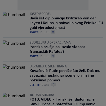
JOSEP BORREL
Bivši šef diplomacije kritizirao von der
Leyen i Kallas, a pohvalio ovog čelnika: EU
gubi vjerodostojnost
0
SVIJET
|
16. ožu.
|
SUDJELUJU U OPERACIJAMA
Iransko oružje pokazalo slabost
francuskih Rafalea?
4
SVIJET
|
16. ožu.
|
UKRAJINA U SJENI IRANA
Kovačević: Putin postiže što želi. Dok mu
saveznici nestaju sa scene, on im i ne
pokušava pomoći
0
VIJESTI
|
15. ožu.
|
14. DAN SUKOBA
FOTO, VIDEO / Iranski šef diplomacije:
Stav Europe je patetičan. Trump odbio