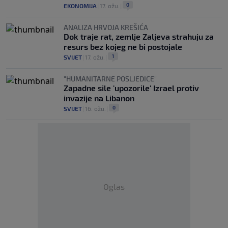
0
EKONOMIJA
|
17. ožu.
|
ANALIZA HRVOJA KREŠIĆA
Dok traje rat, zemlje Zaljeva strahuju za
resurs bez kojeg ne bi postojale
1
SVIJET
|
17. ožu.
|
"HUMANITARNE POSLJEDICE"
Zapadne sile 'upozorile' Izrael protiv
invazije na Libanon
0
SVIJET
|
16. ožu.
|
Oglas