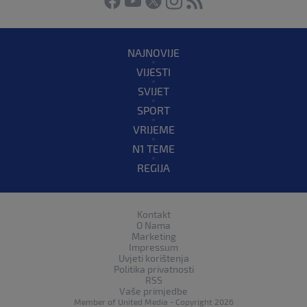
NAJNOVIJE
VIJESTI
SVIJET
SPORT
VRIJEME
N1 TEME
REGIJA
Kontakt
O Nama
Marketing
Impressum
Uvjeti korištenja
Politika privatnosti
RSS
Vaše primjedbe
Member of
United Media
- Copyright 2026