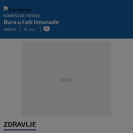
KOMENTAR TJEDNA
Bura u čaši limunade
|
|
0
VIJESTI
18. srp.
Oglas
ZDRAVLJE