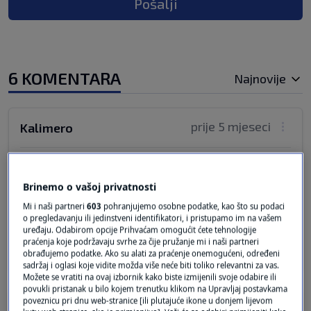
Pošalji
6 KOMENTARA
Najnovije
prije 5 mjeseci
Kalimero
Šta bi mi ali i cijeli svijet bez pametnih
plenkovića i trumpa.
Brinemo o vašoj privatnosti
Vjerovatno bi lutali kao muva bez glave. Ma ne
Mi i naši partneri
603
pohranjujemo osobne podatke, kao što su podaci
bi znali ni u wc otići.
o pregledavanju ili jedinstveni identifikatori, i pristupamo im na vašem
uređaju. Odabirom opcije Prihvaćam omogućit ćete tehnologije
Odgovor
praćenja koje podržavaju svrhe za čije pružanje mi i naši partneri
obrađujemo podatke. Ako su alati za praćenje onemogućeni, određeni
sadržaj i oglasi koje vidite možda više neće biti toliko relevantni za vas.
Možete se vratiti na ovaj izbornik kako biste izmijenili svoje odabire ili
povukli pristanak u bilo kojem trenutku klikom na Upravljaj postavkama
poveznicu pri dnu web-stranice [ili plutajuće ikone u donjem lijevom
prije 5 mjeseci
Feferon