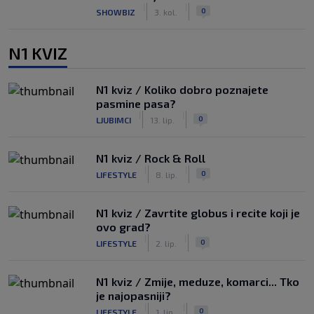
|
|
0
SHOWBIZ
3. kol.
N1 KVIZ
N1 kviz / Koliko dobro poznajete
pasmine pasa?
|
|
0
LJUBIMCI
13. lip.
N1 kviz / Rock & Roll
|
|
0
LIFESTYLE
8. lip.
N1 kviz / Zavrtite globus i recite koji je
ovo grad?
|
|
0
LIFESTYLE
2. lip.
N1 kviz / Zmije, meduze, komarci... Tko
je najopasniji?
|
|
0
LIFESTYLE
1. lip.