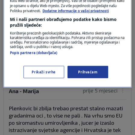
kutu web stranice, ako je primjenjivo]. Vaši će se odabiri primijeniti kako
je opisano u dijelu Web-mjesto. Za više pojedinosti pogledajte našu
Politiku privatnosti.
Dodatne informacije o vašoj privatnosti
A da povuče vodu kad završi izlaganje? Čisto iz
Mi i naši partneri obrađujemo podatke kako bismo
higijene. Smrdi, brate, do neba!
pružili sljedeće:
P S
Korištenje preciznih geolokacijskih podataka. Aktivno skeniranje
Podrži i dalje gamad koja uništava svijet i ne
karakteristika uređaja za identifikaciju. Pohrana i/ili pristup podacima na
uređaju. Personalizirano oglašavanje i sadržaj, mjerenje oglašavanja i
osjećaj ,bar malo, odgovornosti za ono što ovi
sadržaja, uvidi u publiku i razvoj usluga.
IDIOTI rade, E to je karakter!
Popis partnera (dobavljača)
Odgovor
Prikaži svrhe
Prihvaćam
prije 5 mjeseci
Ana - Marija
Plenkovic bi zbilja trebao prestat stalno mazati
gradanima oci , to vise ne pali . Na vrhu smo EU
po siromastvu umirovljenika , jucer je izaslo
istrazivanje svjetske agencije i Hrvatska je tek