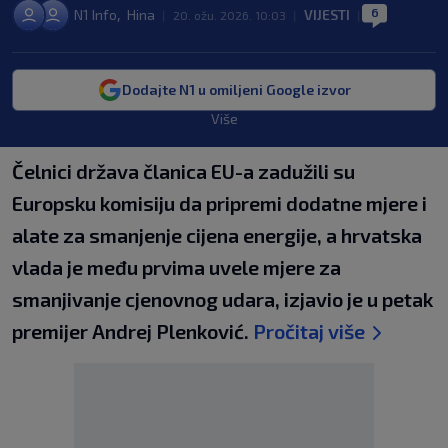
6
,
N1 Info
Hina
VIJESTI
|
20. ožu. 2026. 10:03
|
|
Dodajte N1 u omiljeni Google izvor
Više
Čelnici država članica EU-a zadužili su
Europsku komisiju da pripremi dodatne mjere i
alate za smanjenje cijena energije, a hrvatska
vlada je među prvima uvele mjere za
smanjivanje cjenovnog udara, izjavio je u petak
premijer Andrej Plenković.
Pročitaj više