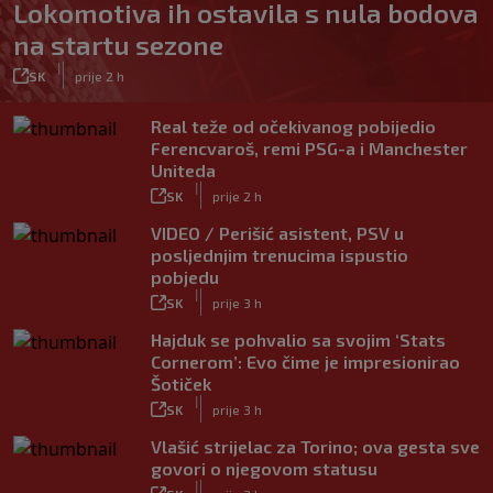
Lokomotiva ih ostavila s nula bodova
na startu sezone
|
SK
prije 2 h
Real teže od očekivanog pobijedio
Ferencvaroš, remi PSG-a i Manchester
Uniteda
|
SK
prije 2 h
VIDEO / Perišić asistent, PSV u
posljednjim trenucima ispustio
pobjedu
|
SK
prije 3 h
Hajduk se pohvalio sa svojim ‘Stats
Cornerom’: Evo čime je impresionirao
Šotiček
|
SK
prije 3 h
Vlašić strijelac za Torino; ova gesta sve
govori o njegovom statusu
|