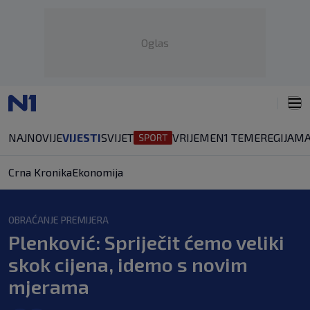
Oglas
NAJNOVIJE
VIJESTI
SVIJET
VRIJEME
N1 TEME
REGIJA
MA
Crna Kronika
Ekonomija
OBRAĆANJE PREMIJERA
Plenković: Spriječit ćemo veliki
skok cijena, idemo s novim
mjerama