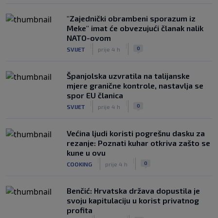
"Zajednički obrambeni sporazum iz
Meke" imat će obvezujući članak nalik
NATO-ovom
|
|
0
SVIJET
prije 4 h
Španjolska uzvratila na talijanske
mjere granične kontrole, nastavlja se
spor EU članica
|
|
0
SVIJET
prije 4 h
Većina ljudi koristi pogrešnu dasku za
rezanje: Poznati kuhar otkriva zašto se
kune u ovu
|
|
0
COOKING
prije 4 h
Benčić: Hrvatska država dopustila je
svoju kapitulaciju u korist privatnog
profita
|
|