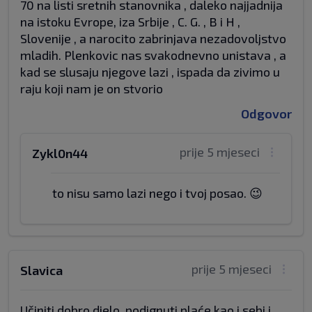
70 na listi sretnih stanovnika , daleko najjadnija
na istoku Evrope, iza Srbije , C. G. , B i H ,
Slovenije , a narocito zabrinjava nezadovoljstvo
mladih. Plenkovic nas svakodnevno unistava , a
kad se slusaju njegove lazi , ispada da zivimo u
raju koji nam je on stvorio
Odgovor
prije 5 mjeseci
Zykl0n44
to nisu samo lazi nego i tvoj posao. 😉
prije 5 mjeseci
Slavica
Učiniti dobro djelo, podignuti plaće kao i sebi i