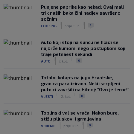
Punjene paprike kao nekad: Ovaj mali
trik naših baka čini nadjev savršeno
sočnim
|
|
1
COOKING
prije 15 h
Auto koji stoji na suncu ne hladi se
najbrže klimom, nego postupkom koji
traje petnaest sekundi
|
|
0
AUTO
7. kol.
Totalni kolaps na jugu Hrvatske,
granica paralizirana. Neki iscrpljeni
putnici završili na Hitnoj: "Ovo je teror!"
|
|
8
VIJESTI
2. kol.
Toplinski val se vraća: Nakon bure,
stižu pljuskovi i grmljavina
|
|
0
VRIJEME
prije 18 h