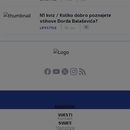
N1 kviz / Koliko dobro poznajete
stihove Đorđa Balaševića?
|
|
11
LIFESTYLE
18. svi.
NAJNOVIJE
VIJESTI
Kontakt
O Nama
SVIJET
Marketing