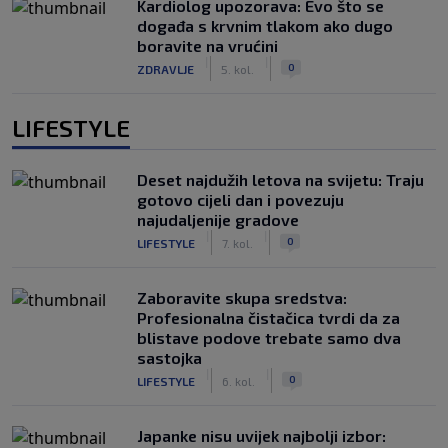
Kardiolog upozorava: Evo što se
događa s krvnim tlakom ako dugo
boravite na vrućini
|
|
0
ZDRAVLJE
5. kol.
LIFESTYLE
Deset najdužih letova na svijetu: Traju
gotovo cijeli dan i povezuju
najudaljenije gradove
|
|
0
LIFESTYLE
7. kol.
Zaboravite skupa sredstva:
Profesionalna čistačica tvrdi da za
blistave podove trebate samo dva
sastojka
|
|
0
LIFESTYLE
6. kol.
Japanke nisu uvijek najbolji izbor: