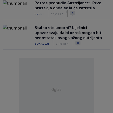
Potres probudio Austrijance: "Prvo
prasak, a onda se kuća zatresla"
|
|
0
SVIJET
prije 13 h
Stalno ste umorni? Liječnici
upozoravaju da bi uzrok mogao biti
nedostatak ovog važnog nutrijenta
|
|
0
ZDRAVLJE
prije 18 h
Oglas