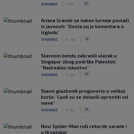
|
|
0
SHOWBIZ
7. kol.
Ariana Grande se nakon turneje povlači
iz javnosti: "Dosta joj je komentara o
izgledu"
|
|
0
SHOWBIZ
4. kol.
Slavnom bendu zabranili ulazak u
Singapur zbog podrške Palestini:
"Nadrealno iskustvo"
|
|
0
SHOWBIZ
3. kol.
Slavni glazbenik progovorio o velikoj
borbi: "Ljudi su se dolazili oprostiti od
mene"
|
|
0
SHOWBIZ
3. kol.
Novi Spider-Man ruši rekorde zarade i
u Hrvatskoj