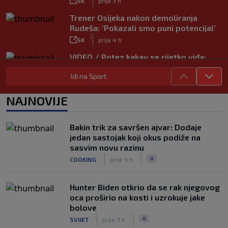
SK
prije 3 h
Trener Osijeka nakon demoliranja
Rudeša: ‘Pokazali smo puni potencijal’
|
SK
prije 4 h
VIDEO / Potez kakav se rijetko viđa:
Kada pomoć nije stigla, na rukama je
Idi na Sport
iznio suigrača u bolovima
|
SK
prije 8 h
NAJNOVIJE
Vušković debitirao za Brighton:
Pogledajte brojke iz prvog nastupa
|
Bakin trik za savršen ajvar: Dodaje
SK
prije 6 h
jedan sastojak koji okus podiže na
Dinamo u finalu Ramljaka! Sutra protiv
sasvim novu razinu
Ajaxa na glavnom terenu Maksimira
|
|
0
COOKING
prije 3 h
|
SK
prije 5 h
Hunter Biden otkrio da se rak njegovog
oca proširio na kosti i uzrokuje jake
bolove
|
|
0
SVIJET
prije 3 h