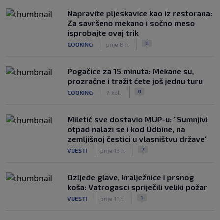
Napravite pljeskavice kao iz restorana:
Za savršeno mekano i sočno meso
isprobajte ovaj trik
|
|
0
COOKING
prije 8 h
Pogačice za 15 minuta: Mekane su,
prozračne i tražit ćete još jednu turu
|
|
0
COOKING
7. kol.
Miletić sve dostavio MUP-u: "Sumnjivi
otpad nalazi se i kod Udbine, na
zemljišnoj čestici u vlasništvu države"
|
|
7
VIJESTI
prije 13 h
Ozljede glave, kralježnice i prsnog
koša: Vatrogasci spriječili veliki požar
|
|
1
VIJESTI
prije 11 h