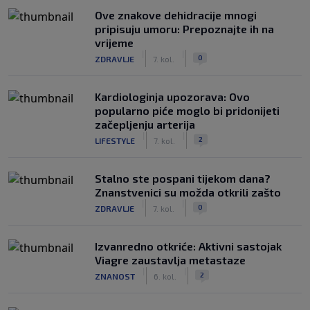
Ove znakove dehidracije mnogi
pripisuju umoru: Prepoznajte ih na
vrijeme
|
|
0
ZDRAVLJE
7. kol.
Kardiologinja upozorava: Ovo
popularno piće moglo bi pridonijeti
začepljenju arterija
|
|
2
LIFESTYLE
7. kol.
Stalno ste pospani tijekom dana?
Znanstvenici su možda otkrili zašto
|
|
0
ZDRAVLJE
7. kol.
Izvanredno otkriće: Aktivni sastojak
Viagre zaustavlja metastaze
|
|
2
ZNANOST
6. kol.