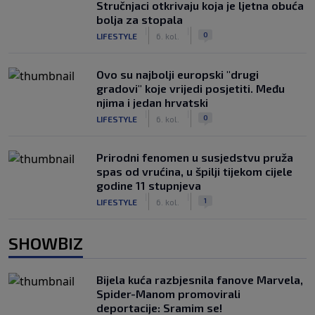
Stručnjaci otkrivaju koja je ljetna obuća
bolja za stopala
|
|
0
LIFESTYLE
6. kol.
Ovo su najbolji europski "drugi
gradovi" koje vrijedi posjetiti. Među
njima i jedan hrvatski
|
|
0
LIFESTYLE
6. kol.
Prirodni fenomen u susjedstvu pruža
spas od vrućina, u špilji tijekom cijele
godine 11 stupnjeva
|
|
1
LIFESTYLE
6. kol.
SHOWBIZ
Bijela kuća razbjesnila fanove Marvela,
Spider-Manom promovirali
deportacije: Sramim se!