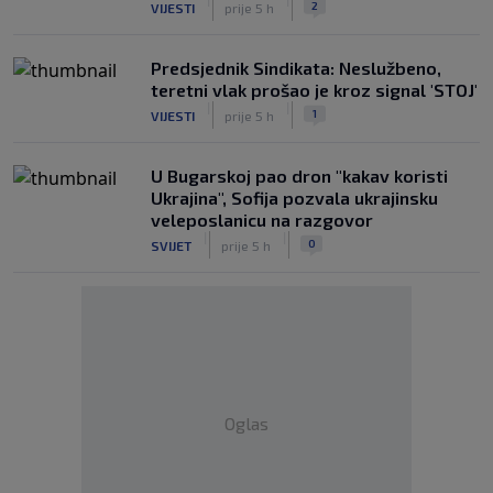
2
VIJESTI
prije 5 h
Predsjednik Sindikata: Neslužbeno,
teretni vlak prošao je kroz signal 'STOJ'
|
|
1
VIJESTI
prije 5 h
U Bugarskoj pao dron "kakav koristi
Ukrajina", Sofija pozvala ukrajinsku
veleposlanicu na razgovor
|
|
0
SVIJET
prije 5 h
Oglas