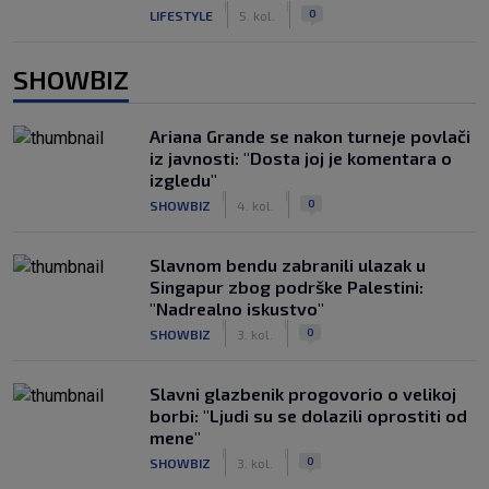
|
|
0
LIFESTYLE
5. kol.
SHOWBIZ
Ariana Grande se nakon turneje povlači
iz javnosti: "Dosta joj je komentara o
izgledu"
|
|
0
SHOWBIZ
4. kol.
Slavnom bendu zabranili ulazak u
Singapur zbog podrške Palestini:
"Nadrealno iskustvo"
|
|
0
SHOWBIZ
3. kol.
Slavni glazbenik progovorio o velikoj
borbi: "Ljudi su se dolazili oprostiti od
mene"
|
|
0
SHOWBIZ
3. kol.