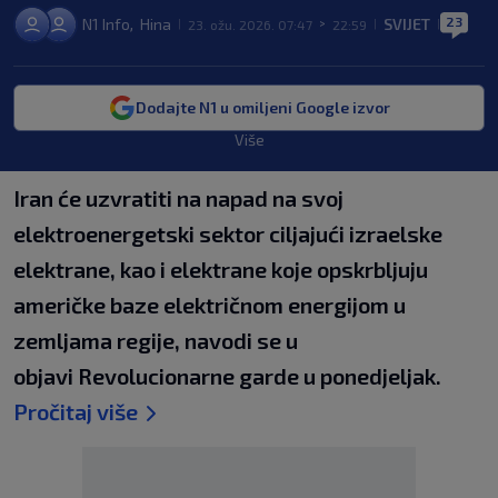
23
N1 Info
Hina
SVIJET
,
23. ožu. 2026. 07:47
22:59
|
>
|
|
Dodajte N1 u omiljeni Google izvor
Više
Iran će uzvratiti na napad na svoj
elektroenergetski sektor ciljajući izraelske
elektrane, kao i elektrane koje opskrbljuju
američke baze električnom energijom u
zemljama regije, navodi se u
objavi Revolucionarne garde u ponedjeljak.
Pročitaj više