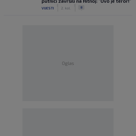
putnici završili na Hitnoj: "Ovo je teror!"
|
|
8
VIJESTI
2. kol.
Oglas