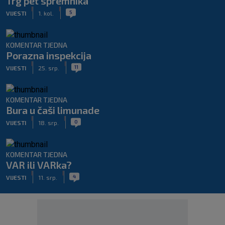
Trg pet spremnika
|
|
5
VIJESTI
1. kol.
KOMENTAR TJEDNA
Porazna inspekcija
|
|
11
VIJESTI
25. srp.
KOMENTAR TJEDNA
Bura u čaši limunade
|
|
0
VIJESTI
18. srp.
KOMENTAR TJEDNA
VAR ili VARka?
|
|
4
VIJESTI
11. srp.