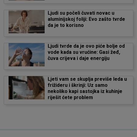
Ljudi su počeli čuvati novac u
aluminijskoj foliji: Evo zašto tvrde
da je to korisno
Ljudi tvrde da je ovo piće bolje od
vode kada su vrućine: Gasi žeđ,
čuva crijeva i daje energiju
Ljeti vam se skuplja previše leda u
frižideru i škrinji: Uz samo
nekoliko kapi sastojka iz kuhinje
riješit ćete problem