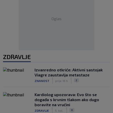
Oglas
ZDRAVLJE
Izvanredno otkriće: Aktivni sastojak
Viagre zaustavlja metastaze
|
|
2
ZNANOST
prije 16 h
Kardiolog upozorava: Evo što se
događa s krvnim tlakom ako dugo
boravite na vrućini
|
|
0
ZDRAVLJE
5. kol.