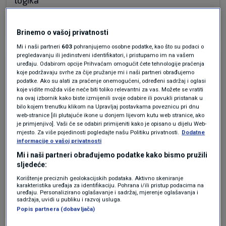
logika
Odgovor
Brinemo o vašoj privatnosti
Mi i naši partneri
603
pohranjujemo osobne podatke, kao što su podaci o
pregledavanju ili jedinstveni identifikatori, i pristupamo im na vašem
prije 5 mjeseci
Jux
uređaju. Odabirom opcije Prihvaćam omogućit ćete tehnologije praćenja
koje podržavaju svrhe za čije pružanje mi i naši partneri obrađujemo
podatke. Ako su alati za praćenje onemogućeni, određeni sadržaj i oglasi
koje vidite možda više neće biti toliko relevantni za vas. Možete se vratiti
Zelenski tužibaba, misli da će umiliti Trumpu
na ovaj izbornik kako biste izmijenili svoje odabire ili povukli pristanak u
cinkareći Ruse. Bijednik od glave do pete. A
bilo kojem trenutku klikom na Upravljaj postavkama poveznicu pri dnu
web-stranice [ili plutajuće ikone u donjem lijevom kutu web stranice, ako
zašto Rusi ne bi davali informacije Iranu? Kao da
je primjenjivo]. Vaši će se odabiri primijeniti kako je opisano u dijelu Web-
iste takve informacije Amerika nije davala
mjesto. Za više pojedinosti pogledajte našu Politiku privatnosti.
Dodatne
Ukrajini. I još uvijek im daje. Plus gomile oružja i
informacije o vašoj privatnosti
novca. Plus gomilu antiruske propagande kojom
Mi i naši partneri obrađujemo podatke kako bismo pružili
sljedeće:
nas (uz pomoć Brisela) svakodnevno
bombardira.
Korištenje preciznih geolokacijskih podataka. Aktivno skeniranje
karakteristika uređaja za identifikaciju. Pohrana i/ili pristup podacima na
uređaju. Personalizirano oglašavanje i sadržaj, mjerenje oglašavanja i
Odgovor
sadržaja, uvidi u publiku i razvoj usluga.
Popis partnera (dobavljača)