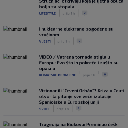
Stručnjaci otkrivaju koja je ljetna obuća
bolja za stopala
|
|
0
LIFESTYLE
prije 1 h
I nuklearne elektrane pogođene su
vrućinom
|
|
0
VIJESTI
prije 1 h
VIDEO / Vatrena tornada stigla u
Europu: Evo što ih pokreće i zašto su
opasna
|
|
0
KLIMATSKE PROMJENE
prije 1 h
Vizionar ili "Crveni Orbán"? Kriza u Ceuti
otvorila pitanje sve veće izolacije
Španjolske u Europskoj uniji
|
|
1
SVIJET
prije 1 h
Tragedija na Biokovu: Preminuo češki