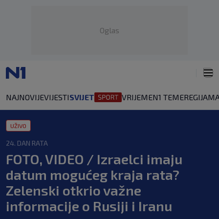
Oglas
NAJNOVIJE
VIJESTI
SVIJET
VRIJEME
N1 TEME
REGIJA
MA
UŽIVO
24. DAN RATA
FOTO, VIDEO / Izraelci imaju
datum mogućeg kraja rata?
Zelenski otkrio važne
informacije o Rusiji i Iranu