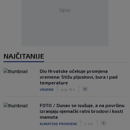
Oglas
NAJČITANIJE
Dio Hrvatske očekuje promjena
vremena: Stižu pljuskovi, bura i pad
temperature
|
|
0
VRIJEME
prije 16 h
FOTO / Dunav se isušuje, a na površinu
izranjaju njemački ratni brodovi i kosti
mamuta
|
|
1
KLIMATSKE PROMJENE
5. kol.