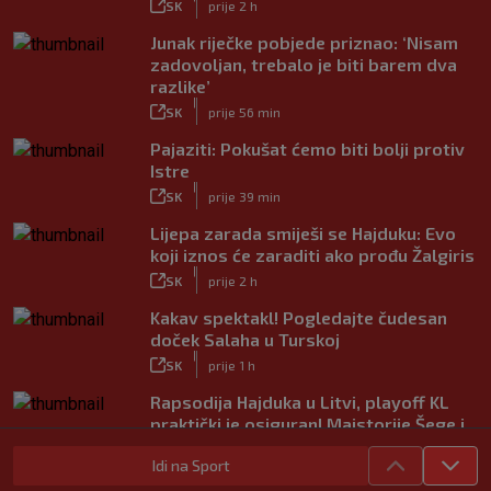
SK
prije 2 h
Junak riječke pobjede priznao: ‘Nisam
zadovoljan, trebalo je biti barem dva
razlike’
|
SK
prije 56 min
Pajaziti: Pokušat ćemo biti bolji protiv
Istre
|
SK
prije 39 min
Lijepa zarada smiješi se Hajduku: Evo
koji iznos će zaraditi ako prođu Žalgiris
|
SK
prije 2 h
Kakav spektakl! Pogledajte čudesan
doček Salaha u Turskoj
|
SK
prije 1 h
Rapsodija Hajduka u Litvi, playoff KL
praktički je osiguran! Majstorije Šege i
Pajazitija
Idi na Sport
|
SK
prije 6 h