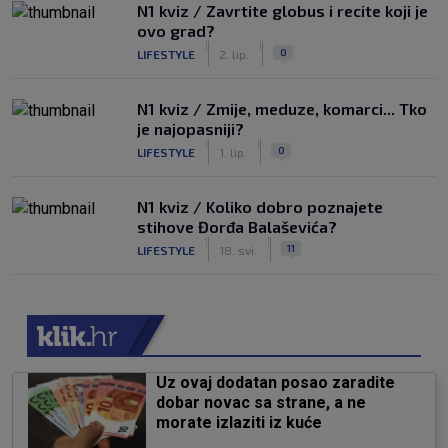
N1 kviz / Zavrtite globus i recite koji je
ovo grad?
|
|
0
LIFESTYLE
2. lip.
N1 kviz / Zmije, meduze, komarci... Tko
je najopasniji?
|
|
0
LIFESTYLE
1. lip.
N1 kviz / Koliko dobro poznajete
stihove Đorđa Balaševića?
|
|
11
LIFESTYLE
18. svi.
Uz ovaj dodatan posao zaradite
dobar novac sa strane, a ne
morate izlaziti iz kuće