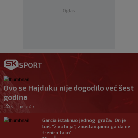
Oglas
SPORT
Ovo se Hajduku nije dogodilo već šest
godina
|
SK
prije 2 h
Garcia istaknuo jednog igrača: ‘On je
baš “životinja”, zaustavljamo ga da ne
trenira tako’
|