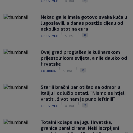
LIFESTYLE
4. kol.
Nekad ga je imala gotovo svaka kuća u
Jugoslaviji, a danas postiže cijenu od
nekoliko stotina eura
|
|
0
LIFESTYLE
5. kol.
Ovaj grad proglašen je kulinarskom
prijestolnicom svijeta, a nije daleko od
Hrvatske
|
|
0
COOKING
5. kol.
Stariji bračni par otišao na odmor u
Italiju i odlučio ostati: "Nismo se htjeli
vratiti, život nam je puno jeftiniji"
|
|
2
LIFESTYLE
4. kol.
Totalni kolaps na jugu Hrvatske,
granica paralizirana. Neki iscrpljeni