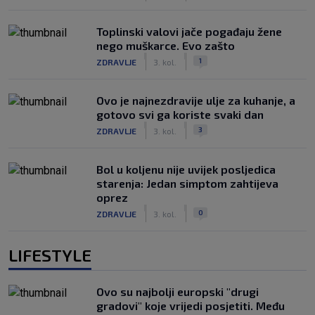
Toplinski valovi jače pogađaju žene
nego muškarce. Evo zašto
|
|
1
ZDRAVLJE
3. kol.
Ovo je najnezdravije ulje za kuhanje, a
gotovo svi ga koriste svaki dan
|
|
3
ZDRAVLJE
3. kol.
Bol u koljenu nije uvijek posljedica
starenja: Jedan simptom zahtijeva
oprez
|
|
0
ZDRAVLJE
3. kol.
LIFESTYLE
Ovo su najbolji europski "drugi
gradovi" koje vrijedi posjetiti. Među