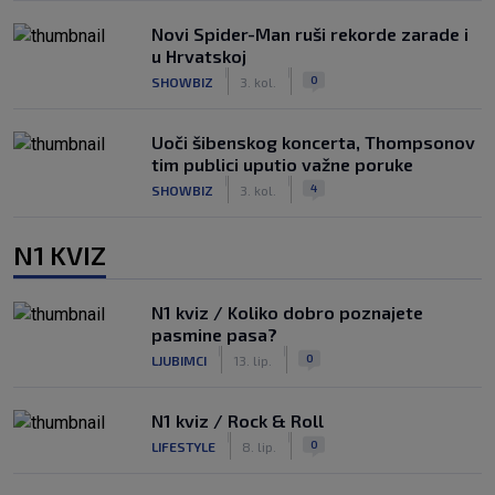
Novi Spider-Man ruši rekorde zarade i
u Hrvatskoj
|
|
0
SHOWBIZ
3. kol.
Uoči šibenskog koncerta, Thompsonov
tim publici uputio važne poruke
|
|
4
SHOWBIZ
3. kol.
N1 KVIZ
N1 kviz / Koliko dobro poznajete
pasmine pasa?
|
|
0
LJUBIMCI
13. lip.
N1 kviz / Rock & Roll
|
|
0
LIFESTYLE
8. lip.