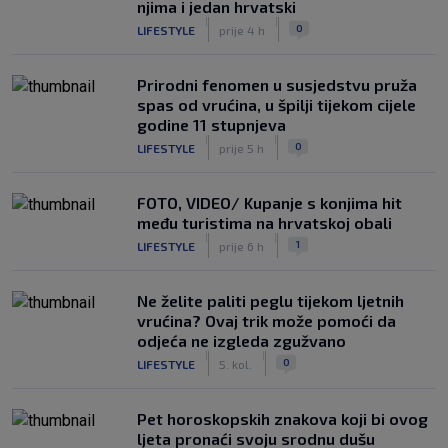
njima i jedan hrvatski
|
|
0
LIFESTYLE
prije 4 h
Prirodni fenomen u susjedstvu pruža
spas od vrućina, u špilji tijekom cijele
godine 11 stupnjeva
|
|
0
LIFESTYLE
prije 5 h
FOTO, VIDEO/ Kupanje s konjima hit
među turistima na hrvatskoj obali
|
|
1
LIFESTYLE
prije 6 h
Ne želite paliti peglu tijekom ljetnih
vrućina? Ovaj trik može pomoći da
odjeća ne izgleda zgužvano
|
|
0
LIFESTYLE
5. kol.
Pet horoskopskih znakova koji bi ovog
ljeta pronaći svoju srodnu dušu