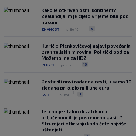
Kako je otkriven osmi kontinent?
Zealandija im je cijelo vrijeme bila pod
nosom
|
|
0
ZNANOST
prije 16 h
Klarić o Plenkovićevoj najavi povećanja
braniteljskih mirovina: Politički bod za
Možemo, ne za HDZ
|
|
16
VIJESTI
prije 9 h
Postavili novi radar na cesti, u samo 10
tjedana prikupio milijune eura
|
|
1
SVIJET
5. kol.
Je li bolje stalno držati klimu
uključenom ili je povremeno gasiti?
Stručnjaci otkrivaju kada ćete najviše
uštedjeti
|
|
0