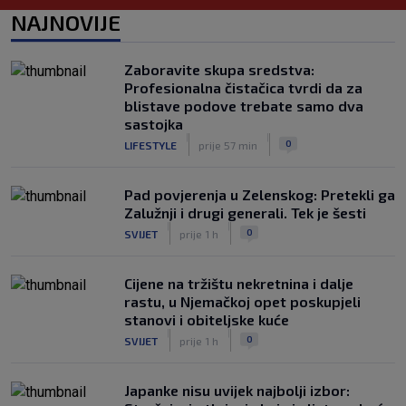
Neočekivani problemi za Dinamo:
NAJNOVIJE
Mišićeva zamjena zapela u Beogradu
|
SK
prije 1 h
Zaboravite skupa sredstva:
Rijeka u Finsku nosi minimalnu
Profesionalna čistačica tvrdi da za
prednost, bivši vratar Dinama spriječio
blistave podove trebate samo dva
veću razliku
sastojka
|
|
|
SK
prije 2 h
0
LIFESTYLE
prije 57 min
Pad povjerenja u Zelenskog: Pretekli ga
Zalužnji i drugi generali. Tek je šesti
|
|
0
SVIJET
prije 1 h
Cijene na tržištu nekretnina i dalje
rastu, u Njemačkoj opet poskupjeli
stanovi i obiteljske kuće
|
|
0
SVIJET
prije 1 h
Japanke nisu uvijek najbolji izbor: