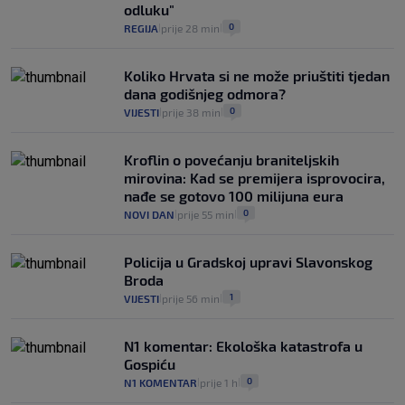
odluku"
0
REGIJA
prije 28 min
|
|
Koliko Hrvata si ne može priuštiti tjedan
dana godišnjeg odmora?
0
VIJESTI
prije 38 min
|
|
Kroflin o povećanju braniteljskih
mirovina: Kad se premijera isprovocira,
nađe se gotovo 100 milijuna eura
0
NOVI DAN
prije 55 min
|
|
Policija u Gradskoj upravi Slavonskog
Broda
1
VIJESTI
prije 56 min
|
|
N1 komentar: Ekološka katastrofa u
Gospiću
0
N1 KOMENTAR
prije 1 h
|
|