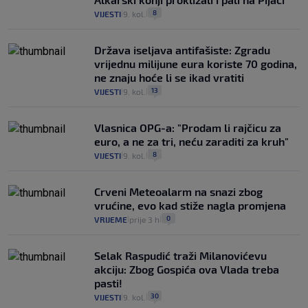
8
VIJESTI
9. kol.
|
|
Država iseljava antifašiste: Zgradu
vrijednu milijune eura koriste 70 godina,
ne znaju hoće li se ikad vratiti
13
VIJESTI
9. kol.
|
|
Vlasnica OPG-a: "Prodam li rajčicu za
euro, a ne za tri, neću zaraditi za kruh"
8
VIJESTI
9. kol.
|
|
Crveni Meteoalarm na snazi zbog
vrućine, evo kad stiže nagla promjena
0
VRIJEME
prije 3 h
|
|
Selak Raspudić traži Milanovićevu
akciju: Zbog Gospića ova Vlada treba
pasti!
30
VIJESTI
9. kol.
|
|