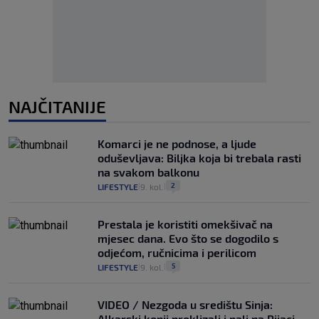
NAJČITANIJE
Komarci je ne podnose, a ljude
oduševljava: Biljka koja bi trebala rasti
na svakom balkonu
2
LIFESTYLE
9. kol.
|
|
Prestala je koristiti omekšivač na
mjesec dana. Evo što se dogodilo s
odjećom, ručnicima i perilicom
5
LIFESTYLE
9. kol.
|
|
VIDEO / Nezgoda u središtu Sinja:
Alkarski konji proklizali i pali na Pijaci