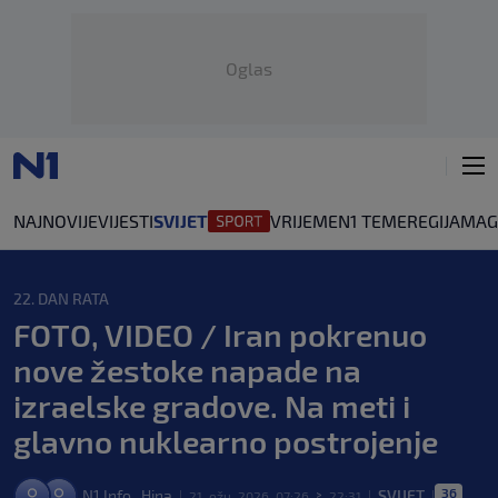
Oglas
NAJNOVIJE
VIJESTI
SVIJET
VRIJEME
N1 TEME
REGIJA
MAG
22. DAN RATA
FOTO, VIDEO / Iran pokrenuo
nove žestoke napade na
izraelske gradove. Na meti i
glavno nuklearno postrojenje
36
N1 Info
Hina
SVIJET
,
21. ožu. 2026. 07:26
22:31
|
>
|
|