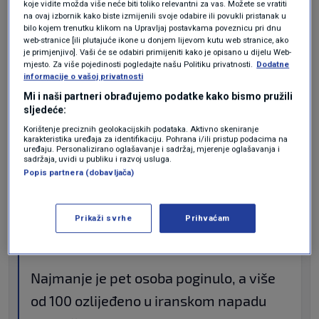
koje vidite možda više neće biti toliko relevantni za vas. Možete se vratiti
na ovaj izbornik kako biste izmijenili svoje odabire ili povukli pristanak u
bilo kojem trenutku klikom na Upravljaj postavkama poveznicu pri dnu
+ 2
web-stranice [ili plutajuće ikone u donjem lijevom kutu web stranice, ako
je primjenjivo]. Vaši će se odabiri primijeniti kako je opisano u dijelu Web-
mjesto. Za više pojedinosti pogledajte našu Politiku privatnosti.
Dodatne
POGLEDAJTE GALERIJU
informacije o vašoj privatnosti
Mi i naši partneri obrađujemo podatke kako bismo pružili
sljedeće:
50 objava
Korištenje preciznih geolokacijskih podataka. Aktivno skeniranje
karakteristika uređaja za identifikaciju. Pohrana i/ili pristup podacima na
uređaju. Personalizirano oglašavanje i sadržaj, mjerenje oglašavanja i
sadržaja, uvidi u publiku i razvoj usluga.
21. ožu. - 22:31
Popis partnera (dobavljača)
Raste broj ozlijeđenih u
iranskom napadu na Arad
Prikaži svrhe
Prihvaćam
Najmanje je pet osoba poginulo, a više
od 100 ozlijeđeno u iranskom napadu