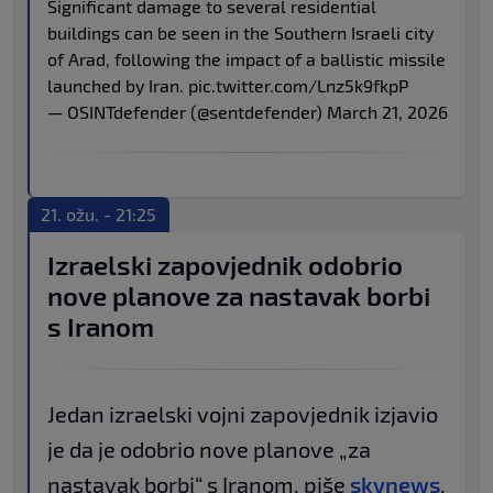
Significant damage to several residential
buildings can be seen in the Southern Israeli city
of Arad, following the impact of a ballistic missile
launched by Iran.
pic.twitter.com/Lnz5k9fkpP
— OSINTdefender (@sentdefender)
March 21, 2026
21. ožu. - 21:25
Izraelski zapovjednik odobrio
nove planove za nastavak borbi
s Iranom
Jedan izraelski vojni zapovjednik izjavio
je da je odobrio nove planove „za
nastavak borbi“ s Iranom, piše
skynews
.