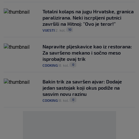
Totalni kolaps na jugu Hrvatske, granica
paralizirana. Neki iscrpljeni putnici
završili na Hitnoj: "Ovo je teror!"
10
VIJESTI
2. kol.
|
|
Napravite pljeskavice kao iz restorana:
Za savršeno mekano i sočno meso
isprobajte ovaj trik
0
COOKING
8. kol.
|
|
Bakin trik za savršen ajvar: Dodaje
jedan sastojak koji okus podiže na
sasvim novu razinu
0
COOKING
8. kol.
|
|