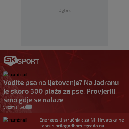
Oglas
SPORT
Vodite psa na ljetovanje? Na Jadranu
je skoro 300 plaža za pse. Provjerili
smo gdje se nalaze
1
VIJESTI
9. kol.
|
|
Energetski stručnjak za N1: Hrvatska ne
kasni s prilagodbom zgrada na