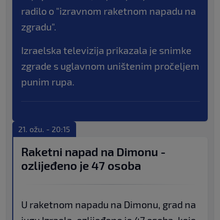
radilo o "izravnom raketnom napadu na
zgradu".
Izraelska televizija prikazala je snimke
zgrade s uglavnom uništenim pročeljem
punim rupa.
21. ožu. - 20:15
Raketni napad na Dimonu -
ozlijeđeno je 47 osoba
U raketnom napadu na Dimonu, grad na
jugu Izraela, ozlijeđeno je 47 osoba, koje