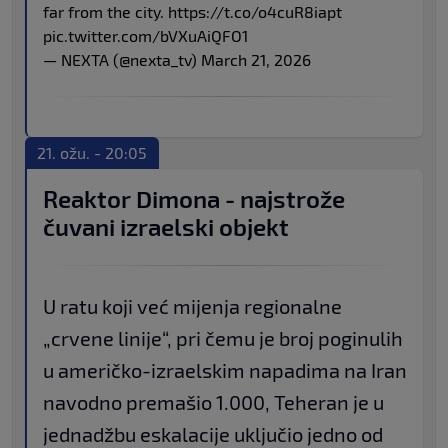
far from the city.
https://t.co/o4cuR8iapt
pic.twitter.com/bVXuAiQFO1
— NEXTA (@nexta_tv)
March 21, 2026
21. ožu. - 20:05
Reaktor Dimona - najstrože
čuvani izraelski objekt
U ratu koji već mijenja regionalne
„crvene linije“, pri čemu je broj poginulih
u američko-izraelskim napadima na Iran
navodno premašio 1.000, Teheran je u
jednadžbu eskalacije uključio jedno od