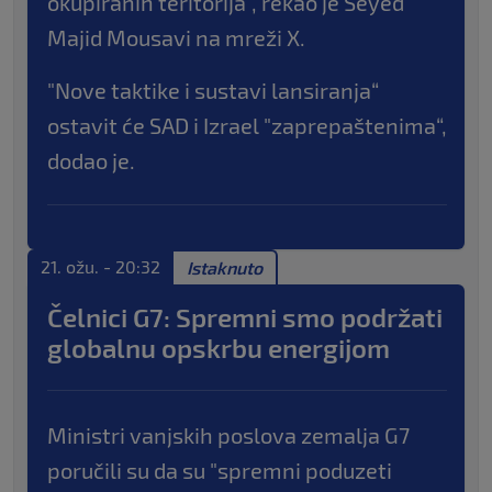
okupiranih teritorija“, rekao je Seyed
Majid Mousavi na mreži X.
"Nove taktike i sustavi lansiranja“
ostavit će SAD i Izrael "zaprepaštenima“,
dodao je.
21. ožu. - 20:32
Istaknuto
Čelnici G7: Spremni smo podržati
globalnu opskrbu energijom
Ministri vanjskih poslova zemalja G7
poručili su da su "spremni poduzeti