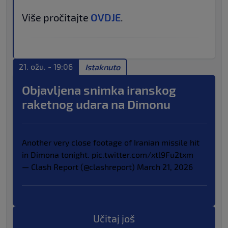
Više pročitajte
OVDJE
.
21. ožu. - 19:06
Istaknuto
Objavljena snimka iranskog
raketnog udara na Dimonu
Another very close footage of Iranian missile hit
in Dimona tonight.
pic.twitter.com/xtl9Fu2txm
— Clash Report (@clashreport)
March 21, 2026
Učitaj još