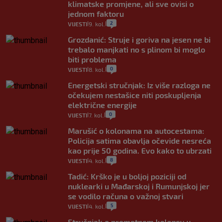
klimatske promjene, ali sve ovisi o
jednom faktoru
2
VIJESTI
9. kol.
|
|
Grozdanić: Struje i goriva na jesen ne bi
trebalo manjkati no s plinom bi moglo
biti problema
0
VIJESTI
8. kol.
|
|
Energetski stručnjak: Iz više razloga ne
očekujem nestašice niti poskupljenja
električne energije
0
VIJESTI
7. kol.
|
|
Marušić o kolonama na autocestama:
Policija satima obavlja očevide nesreća
kao prije 50 godina. Evo kako to ubrzati
8
VIJESTI
4. kol.
|
|
Tadić: Krško je u boljoj poziciji od
nuklearki u Mađarskoj i Rumunjskoj jer
se vodilo računa o važnoj stvari
5
VIJESTI
4. kol.
|
|
Stručnjak o prometnom kolapsu u