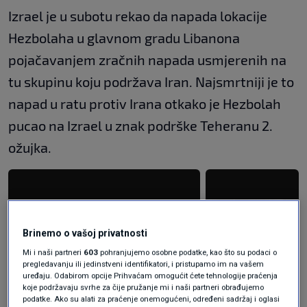
Izrael je u subotu rekao da napada lokacije
Hezbolaha u glavnom gradu Libanona
pojačavanjem zračnih napada usmjerenih na
tu skupinu koju podržava Iran. Najsmrtniji je to
napad u ratu protiv Irana otkako je Hezbolah
pucao na Izrael u znak podrške Teheranu 2.
ožujka.
Brinemo o vašoj privatnosti
Mi i naši partneri
603
pohranjujemo osobne podatke, kao što su podaci o
pregledavanju ili jedinstveni identifikatori, i pristupamo im na vašem
uređaju. Odabirom opcije Prihvaćam omogućit ćete tehnologije praćenja
koje podržavaju svrhe za čije pružanje mi i naši partneri obrađujemo
podatke. Ako su alati za praćenje onemogućeni, određeni sadržaj i oglasi