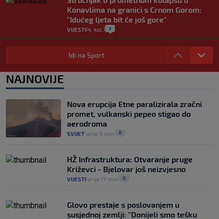
Konavlima na granici s Crnom Gorom:
"Idućeg ljeta bit će još gore"
3
VIJESTI
4. kol.
|
|
Iz Hrvatske u Italiju može se i preko
mora. Provjerili smo brodske linije i
Idi na Sport
cijene
2
VIJESTI
3. kol.
NAJNOVIJE
|
|
Uzgajivač objasnio zašto kilogram
rajčica košta deset eura: "Nećete ih
Nova erupcija Etne paralizirala zračni
vidjeti na akcijama u trgovinama"
promet, vulkanski pepeo stigao do
8
VIJESTI
3. kol.
|
|
aerodroma
0
SVIJET
prije 5 min
|
|
HŽ Infrastruktura: Otvaranje pruge
Križevci - Bjelovar još neizvjesno
0
VIJESTI
prije 17 min
|
|
Glovo prestaje s poslovanjem u
susjednoj zemlji: "Donijeli smo tešku