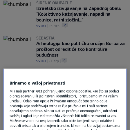
ŠIRENJE OKUPACIJE
Izraelsko iživljavanje na Zapadnoj obali:
"Kolektivno kažnjavanje, napadi na
bolnice, ratni zločini..."
2
SVIJET
|
26. srp.
|
SEBASTIA
Arheologija kao političko oružje: Borba za
prošlost odredit će tko kontrolira
budućnost
0
SVIJET
|
21. srp.
|
Brinemo o vašoj privatnosti
Mi i naši partneri
603
pohranjujemo osobne podatke, kao što su podaci
o pregledavanju ili jedinstveni identifikatori, i pristupamo im na vašem
uređaju. Odabirom opcije Prihvaćam omogućit ćete tehnologije
Oglas
praćenja koje podržavaju svrhe za čije pružanje mi i naši partneri
obrađujemo podatke. Ako su alati za praćenje onemogućeni, određeni
sadržaj i oglasi koje vidite možda više neće biti toliko relevantni za vas.
Možete se vratiti na ovaj izbornik kako biste izmijenili svoje odabire ili
povukli pristanak u bilo kojem trenutku klikom na Upravljaj postavkama