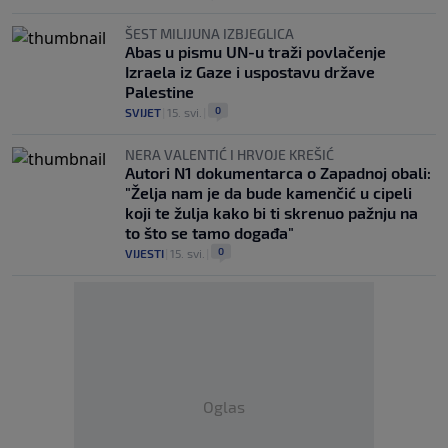
ŠEST MILIJUNA IZBJEGLICA
Abas u pismu UN-u traži povlačenje
Izraela iz Gaze i uspostavu države
Palestine
0
SVIJET
|
15. svi.
|
NERA VALENTIĆ I HRVOJE KREŠIĆ
Autori N1 dokumentarca o Zapadnoj obali:
"Želja nam je da bude kamenčić u cipeli
koji te žulja kako bi ti skrenuo pažnju na
to što se tamo događa"
0
VIJESTI
|
15. svi.
|
Oglas