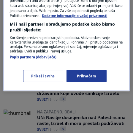
poveznicu pri dnu web-stranice [ili plutajuće ikone u donjem lijevom
kutu web stranice, ako je primjenjivo]. Vaši će se odabiri primijeniti kako
je opisano u dijelu Web-mjesto. Za više pojedinosti pogledajte našu
DJECA GINU I U "PRIMIRJU"
Politiku privatnosti.
Dodatne informacije o vašoj privatnosti
Izraelci gađali šator u "sigurnoj zoni",
Mi i naši partneri obrađujemo podatke kako bismo
poginuo 12-godišnji dječak. Ubijen i
pružili sljedeće:
Palestinac na Zapadnoj obali
Korištenje preciznih geolokacijskih podataka. Aktivno skeniranje
3
SVIJET
|
24. lip.
|
karakteristika uređaja za identifikaciju. Pohrana i/ili pristup podacima na
uređaju. Personalizirano oglašavanje i sadržaj, mjerenje oglašavanja i
sadržaja, uvidi u publiku i razvoj usluga.
SUKOBI SE NASTAVLJAJU
Nakon ubojstva dvojice Palestinaca izbili
Popis partnera (dobavljača)
prosvjedi na Zapadnoj obali
0
SVIJET
|
22. lip.
|
Prikaži svrhe
Prihvaćam
OKREĆE LI SE PLOČA?
Velika Britanija, Francuska među
državama koje uvode sankcije Izraelu
5
SVIJET
|
9. lip.
|
NA ZAPADNOJ OBALI
UN: Nasilje doseljenika nad Palestincima
raste, Izrael ih mora prestati podržavati
0
SVIJET
|
9. lip.
|