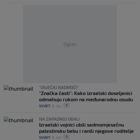
Oglas
"OSJEĆAJ NADMOĆI"
"Značka časti": Kako izraelski doseljenici
odmahuju rukom na međunarodnu osudu
1
SVIJET
|
6. lip.
|
NA ZAPADNOJ OBALI
Izraelski vojnici ubili sedmomjesečnu
palestinsku bebu i ranili njegove roditelje
1
SVIJET
|
6. lip.
|