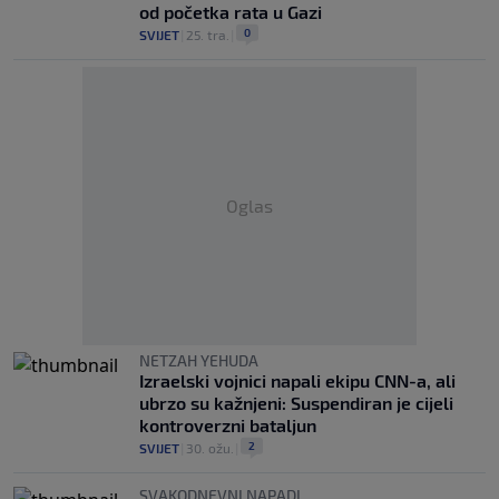
od početka rata u Gazi
0
SVIJET
|
25. tra.
|
Oglas
NETZAH YEHUDA
Izraelski vojnici napali ekipu CNN-a, ali
ubrzo su kažnjeni: Suspendiran je cijeli
kontroverzni bataljun
2
SVIJET
|
30. ožu.
|
SVAKODNEVNI NAPADI