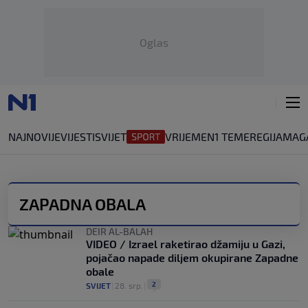
Oglas
NAJNOVIJE
VIJESTI
SVIJET
VRIJEME
N1 TEME
REGIJA
MAG
ZAPADNA OBALA
DEIR AL-BALAH
VIDEO / Izrael raketirao džamiju u Gazi,
pojačao napade diljem okupirane Zapadne
obale
2
SVIJET
|
28. srp.
|