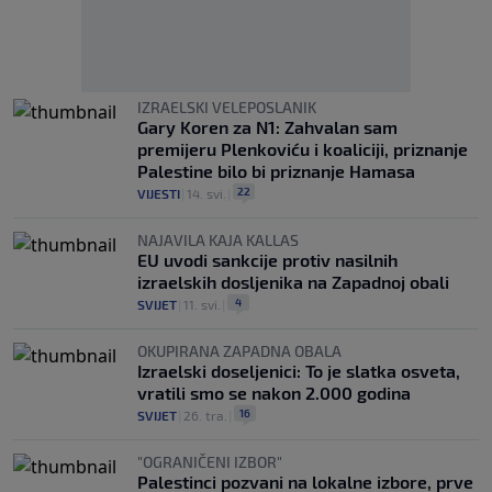
IZRAELSKI VELEPOSLANIK
Gary Koren za N1: Zahvalan sam
premijeru Plenkoviću i koaliciji, priznanje
Palestine bilo bi priznanje Hamasa
22
VIJESTI
|
14. svi.
|
NAJAVILA KAJA KALLAS
EU uvodi sankcije protiv nasilnih
izraelskih dosljenika na Zapadnoj obali
4
SVIJET
|
11. svi.
|
OKUPIRANA ZAPADNA OBALA
Izraelski doseljenici: To je slatka osveta,
vratili smo se nakon 2.000 godina
16
SVIJET
|
26. tra.
|
"OGRANIČENI IZBOR"
Palestinci pozvani na lokalne izbore, prve