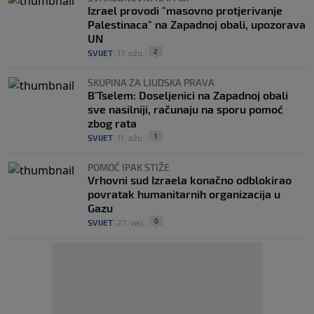
Izrael provodi "masovno protjerivanje
Palestinaca" na Zapadnoj obali, upozorava
UN
2
SVIJET
|
17. ožu.
|
SKUPINA ZA LJUDSKA PRAVA
B'Tselem: Doseljenici na Zapadnoj obali
sve nasilniji, računaju na sporu pomoć
zbog rata
1
SVIJET
|
11. ožu.
|
POMOĆ IPAK STIŽE
Vrhovni sud Izraela konačno odblokirao
povratak humanitarnih organizacija u
Gazu
0
SVIJET
|
27. velj.
|