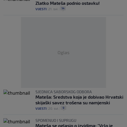
Zlatko Mateša podnio ostavku!
14
VIJESTI
|
21. svi.
|
Oglas
SJEDNICA SABORSKOG ODBORA
Mateša: Sredstva koja je dobivao Hrvatski
skijaški savez trošena su namjenski
9
VIJESTI
|
20. svi.
|
SPOMENUO I SUPRUGU
Mateša se oglasio o izvidima: "Vrlo je