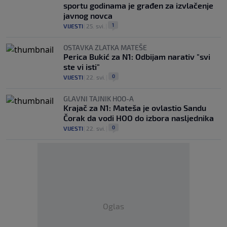
sportu godinama je građen za izvlačenje
javnog novca
1
VIJESTI
|
25. svi.
|
OSTAVKA ZLATKA MATEŠE
Perica Bukić za N1: Odbijam narativ "svi
ste vi isti"
0
VIJESTI
|
22. svi.
|
GLAVNI TAJNIK HOO-A
Krajač za N1: Mateša je ovlastio Sandu
Čorak da vodi HOO do izbora nasljednika
0
VIJESTI
|
22. svi.
|
Oglas