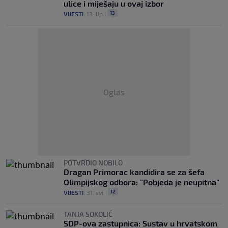
ulice i miješaju u ovaj izbor
13
VIJESTI
|
13. lip.
|
Oglas
POTVRDIO NOBILO
Dragan Primorac kandidira se za šefa
Olimpijskog odbora: "Pobjeda je neupitna"
12
VIJESTI
|
31. svi.
|
TANJA SOKOLIĆ
SDP-ova zastupnica: Sustav u hrvatskom