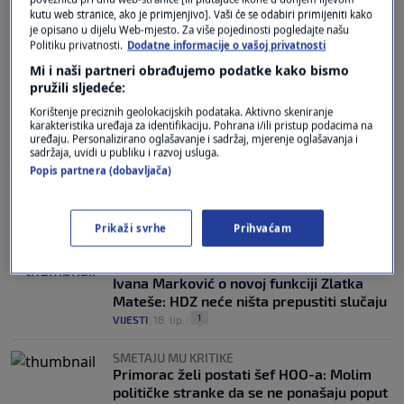
kutu web stranice, ako je primjenjivo]. Vaši će se odabiri primijeniti kako
IZJAVA IZ BRUXELLESA
je opisano u dijelu Web-mjesto. Za više pojedinosti pogledajte našu
Plenković optužio Hajdaša Dončića da
Politiku privatnosti.
Dodatne informacije o vašoj privatnosti
priziva vremena kad je partija sudila:
Mi i naši partneri obrađujemo podatke kako bismo
"Građani vide s kim imaju posla"
pružili sljedeće:
28
VIJESTI
|
19. lip.
|
Korištenje preciznih geolokacijskih podataka. Aktivno skeniranje
karakteristika uređaja za identifikaciju. Pohrana i/ili pristup podacima na
"PLENKOVIĆ ISTJERAN NA ČISTAC"
uređaju. Personalizirano oglašavanje i sadržaj, mjerenje oglašavanja i
sadržaja, uvidi u publiku i razvoj usluga.
Raspudić o Penavinoj rezoluciji:
Popis partnera (dobavljača)
Najavljivao se viski, a na kraju izašla
kamilica. Kao da je Mate Granić radio
redakturu
4
Prikaži svrhe
Prihvaćam
VIJESTI
|
18. lip.
|
GRADONAČELNICA SUPETRA
Ivana Marković o novoj funkciji Zlatka
Mateše: HDZ neće ništa prepustiti slučaju
1
VIJESTI
|
18. lip.
|
SMETAJU MU KRITIKE
Primorac želi postati šef HOO-a: Molim
političke stranke da se ne ponašaju poput