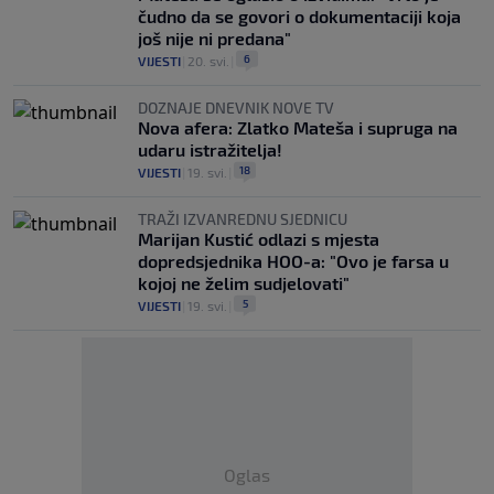
čudno da se govori o dokumentaciji koja
još nije ni predana"
6
VIJESTI
|
20. svi.
|
DOZNAJE DNEVNIK NOVE TV
Nova afera: Zlatko Mateša i supruga na
udaru istražitelja!
18
VIJESTI
|
19. svi.
|
TRAŽI IZVANREDNU SJEDNICU
Marijan Kustić odlazi s mjesta
dopredsjednika HOO-a: "Ovo je farsa u
kojoj ne želim sudjelovati"
5
VIJESTI
|
19. svi.
|
Oglas