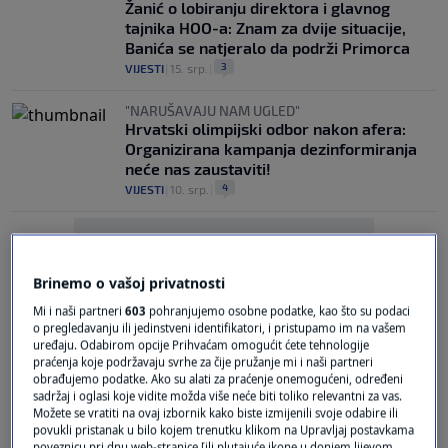
Žanić o lobiranju direktora i glavnog
tajnika HOO-a: Znam za dvije situacije,
Banića se natjeralo da podrži Primorca
3
VIJESTI
|
15. srp.
|
"NARUŠAVAJU NAM UGLED"
Hrvatski olimpijski odbor nakon afera:
Organizirana kampanja dezinformiranja
neće nas zaustaviti!
4
VIJESTI
|
10. srp.
|
Brinemo o vašoj privatnosti
Mi i naši partneri
603
pohranjujemo osobne podatke, kao što su podaci
o pregledavanju ili jedinstveni identifikatori, i pristupamo im na vašem
Oglas
uređaju. Odabirom opcije Prihvaćam omogućit ćete tehnologije
praćenja koje podržavaju svrhe za čije pružanje mi i naši partneri
obrađujemo podatke. Ako su alati za praćenje onemogućeni, određeni
sadržaj i oglasi koje vidite možda više neće biti toliko relevantni za vas.
Možete se vratiti na ovaj izbornik kako biste izmijenili svoje odabire ili
povukli pristanak u bilo kojem trenutku klikom na Upravljaj postavkama
poveznicu pri dnu web-stranice [ili plutajuće ikone u donjem lijevom