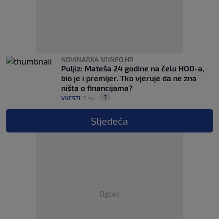
NOVINARKA N1INFO.HR
Puljiz: Mateša 24 godine na čelu HOO-a,
bio je i premijer. Tko vjeruje da ne zna
ništa o financijama?
7
VIJESTI
|
7. svi.
|
Sljedeća
Oglas