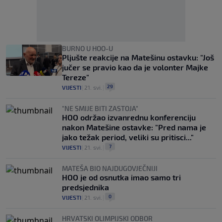
BURNO U HOO-U
Pljušte reakcije na Matešinu ostavku: "Još
jučer se pravio kao da je volonter Majke
Tereze"
29
VIJESTI
|
21. svi.
|
"NE SMIJE BITI ZASTOJA"
HOO održao izvanrednu konferenciju
nakon Matešine ostavke: "Pred nama je
jako težak period, veliki su pritisci..."
7
VIJESTI
|
21. svi.
|
MATEŠA BIO NAJDUGOVJEČNIJI
HOO je od osnutka imao samo tri
predsjednika
0
VIJESTI
|
21. svi.
|
HRVATSKI OLIMPIJSKI ODBOR