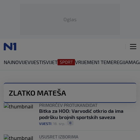
Oglas
NAJNOVIJE
VIJESTI
SVIJET
VRIJEME
N1 TEME
REGIJA
MAG
ZLATKO MATEŠA
PRIMORČEV PROTUKANDIDAT
Bitka za HOO: Varvodić otkrio da ima
podršku brojnih sportskih saveza
0
VIJESTI
|
16. srp.
|
USUSRET IZBORIMA