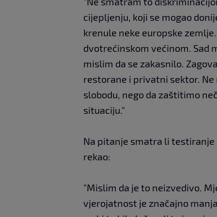
"Ne smatram to diskriminacijom
cijepljenju, koji se mogao doni
krenule neke europske zemlje. 
dvotrećinskom većinom. Sad mi
mislim da se zakasnilo. Zagov
restorane i privatni sektor. N
slobodu, nego da zaštitimo neč
situaciju."
Na pitanje smatra li testiranje
rekao:
"Mislim da je to neizvedivo. Mjer
vjerojatnost je značajno manja.