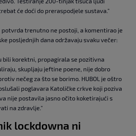
zvedivo. Testiranje 200-tinjak tisuća ljudi
trebat će doći do preraspodjele sustava."
d potvrda trenutno ne postoji, a komentirao je
tske posljednjih dana održavaju svaku večer:
u bili korektni, propagirala se pozitivna
liraju, skupljaju jeftine poene, nije dobro
 protiv nečeg za što se borimo. HUBOL je oštro
slušali poglavara Katoličke crkve koji poziva
va nije postavila jasno očito koketirajući s
ti na zdravlje."
ik lockdowna ni