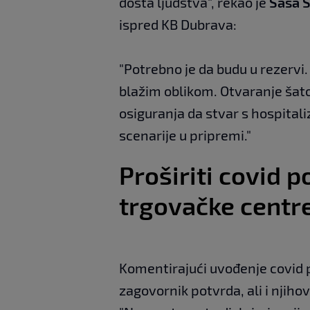
dosta ljudstva", rekao je
Saša S
ispred KB Dubrava:
"Potrebno je da budu u rezervi.
blažim oblikom. Otvaranje šator
osiguranja da stvar s hospital
scenarije u pripremi."
Proširiti covid 
trgovačke centre
Komentirajući uvođenje covid p
zagovornik potvrda, ali i njiho