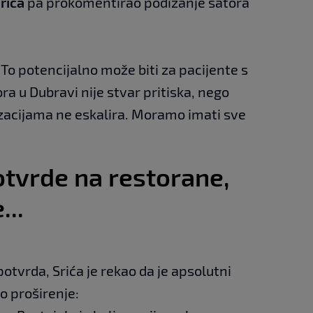
rića
pa prokomentirao podizanje šatora
 To potencijalno može biti za pacijente s
a u Dubravi nije stvar pritiska, nego
izacijama ne eskalira. Moramo imati sve
potvrde na restorane,
...
otvrda, Srića je rekao da je apsolutni
vo proširenje: