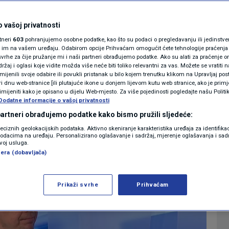
pcija od potvrda -
MAGAZIN
N1 KOMENTAR
 vašoj privatnosti
jenju i obavezno
rtneri
603
pohranjujemo osobne podatke, kao što su podaci o pregledavanju ili jedinstveni 
KOLUMNE
o im na vašem uređaju. Odabirom opcije Prihvaćam omogućit ćete tehnologije praćenja
vrhe za čije pružanje mi i naši partneri obrađujemo podatke. Ako su alati za praćenje
žaj i oglasi koje vidite možda više neće biti toliko relevantni za vas. Možete se vratiti n
N1(DIS)INFO
zmijenili svoje odabire ili povukli pristanak u bilo kojem trenutku klikom na Upravljaj p
i dnu web-stranice [ili plutajuće ikone u donjem lijevom kutu web stranice, ako je primje
0
3:17
16:21
VIJESTI
komentara
>
|
|
KLIMATSKE PROMJENE
rimijeniti kako je opisano u dijelu Web-mjesto. Za više pojedinosti pogledajte našu Politi
Dodatne informacije o vašoj privatnosti
FOTO
 partneri obrađujemo podatke kako bismo pružili sljedeće:
Više
reciznih geolokacijskih podataka. Aktivno skeniranje karakteristika uređaja za identifika
p podacima na uređaju. Personalizirano oglašavanje i sadržaj, mjerenje oglašavanja i sadr
VIDEO
zvoj usluga.
era (dobavljača)
Prikaži svrhe
Prihvaćam