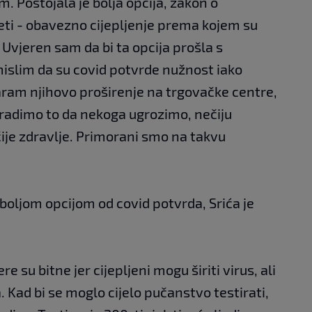
. Postojala je bolja opcija, zakon o
jeti - obavezno cijepljenje prema kojem su
Uvjeren sam da bi ta opcija prošla s
slim da su covid potvrde nužnost iako
aram njihovo proširenje na trgovačke centre,
e radimo to da nekoga ugrozimo, nečiju
ije zdravlje. Primorani smo na takvu
 boljom opcijom od covid potvrda, Srića je
e su bitne jer cijepljeni mogu širiti virus, ali
 Kad bi se moglo cijelo pučanstvo testirati,