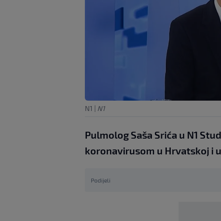
N1
|
N1
Pulmolog Saša Srića u N1 Studi
koronavirusom u Hrvatskoj i 
Podijeli