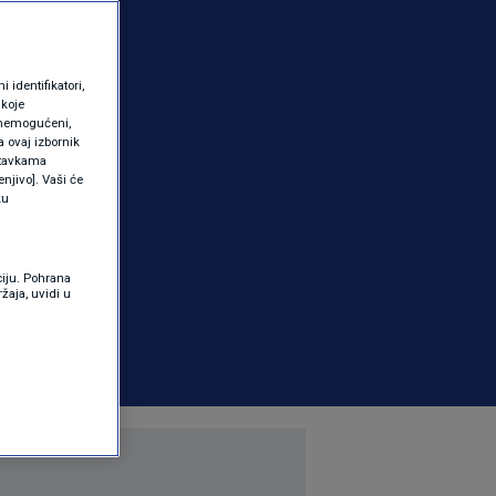
identifikatori,
 koje
 onemogućeni,
a ovaj izbornik
ostavkama
njivo]. Vaši će
ku
ciju. Pohrana
žaja, uvidi u