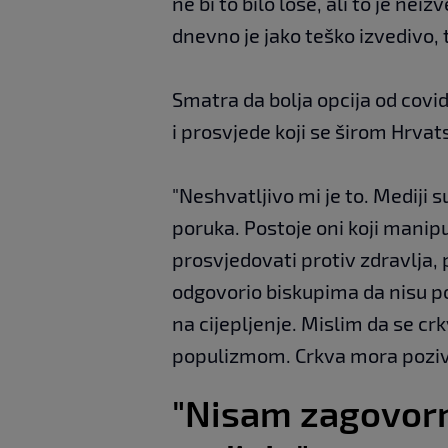
ne bi to bilo loše, ali to je nei
dnevno je jako teško izvedivo, 
Smatra da bolja opcija od covi
i prosvjede koji se širom Hrva
"Neshvatljivo mi je to. Mediji s
poruka. Postoje oni koji manipu
prosvjedovati protiv zdravlja,
odgovorio biskupima da nisu po
na cijepljenje. Mislim da se crk
populizmom. Crkva mora poziva
"Nisam zagovorn