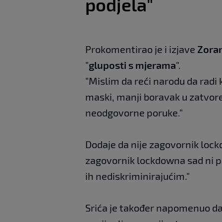
podjela"
Prokomentirao je i izjave
Zora
"
gluposti s mjerama
".
"Mislim da reći narodu da radi 
maski, manji boravak u zatvore
neodgovorne poruke."
Dodaje da nije zagovornik lock
zagovornik lockdowna sad ni p
ih nediskriminirajućim."
Srića je također napomenuo da u