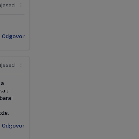
mjeseci
Odgovor
mjeseci
 a
ka u
bara i
ože.
Odgovor