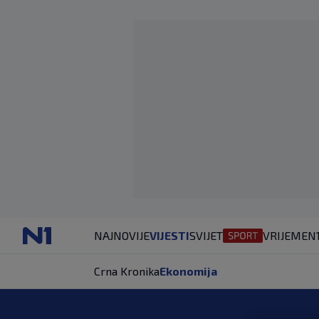
NAJNOVIJE
VIJESTI
SVIJET
VRIJEME
N
Crna Kronika
Ekonomija