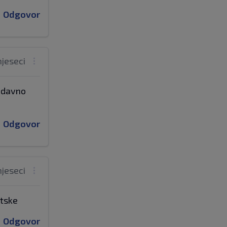
Odgovor
mjeseci
nedavno
Odgovor
mjeseci
atske
Odgovor