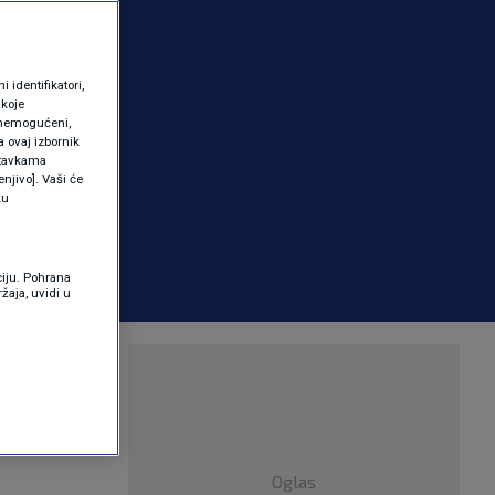
identifikatori,
 koje
 onemogućeni,
a ovaj izbornik
ostavkama
njivo]. Vaši će
ku
ciju. Pohrana
žaja, uvidi u
komentirao
Oglas