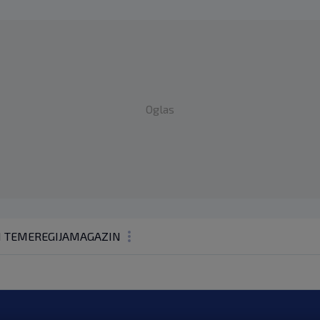
Oglas
1 TEME
REGIJA
MAGAZIN
N1 KOMENTAR
KOLUMNE