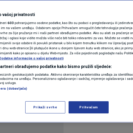
N1(DIS)INFO
ati ponajveću stopu
KLIMATSKE PROMJENE
 vašoj privatnosti
rtneri
603
pohranjujemo osobne podatke, kao što su podaci o pregledavanju ili jedinstveni 
o nije ohrabrujuće
FOTO
o im na vašem uređaju. Odabirom opcije Prihvaćam omogućit ćete tehnologije praćenja
vrhe za čije pružanje mi i naši partneri obrađujemo podatke. Ako su alati za praćenje
žaj i oglasi koje vidite možda više neće biti toliko relevantni za vas. Možete se vratiti n
VIDEO
zmijenili svoje odabire ili povukli pristanak u bilo kojem trenutku klikom na Upravljaj p
entara
i dnu web-stranice [ili plutajuće ikone u donjem lijevom kutu web stranice, ako je primje
rimijeniti kako je opisano u dijelu Web-mjesto. Za više pojedinosti pogledajte našu Politi
Dodatne informacije o vašoj privatnosti
 partneri obrađujemo podatke kako bismo pružili sljedeće:
reciznih geolokacijskih podataka. Aktivno skeniranje karakteristika uređaja za identifika
p podacima na uređaju. Personalizirano oglašavanje i sadržaj, mjerenje oglašavanja i sadr
zvoj usluga.
era (dobavljača)
avio je Državni zavod za statisku. A prvu procjenu 
više
Prikaži svrhe
Prihvaćam