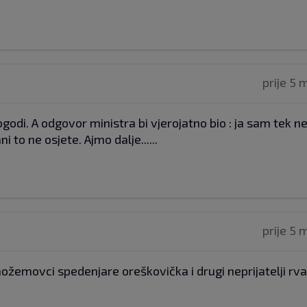
prije 5 
godi. A odgovor ministra bi vjerojatno bio : ja sam tek 
i to ne osjete. Ajmo dalje......
prije 5 
ožemovci spedenjare oreškovička i drugi neprijatelji rv