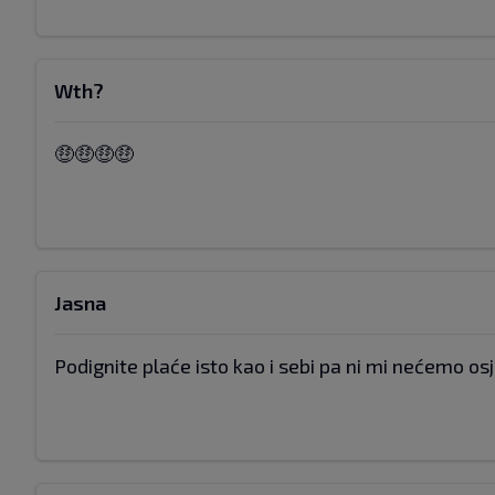
Wth?
🤑🤑🤑🤑
Jasna
Podignite plaće isto kao i sebi pa ni mi nećemo osjet