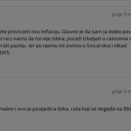
prije 5 
cete prezivjeti ovu inflaciju. Glavno je da sam ja dobio pov
 reci nama da toi nije istina, poceti trkeljati o ratovima o
vrati paznju. Jer po njemu mi zivimo u Svicarskoj i nikad
JOKS.
prije 5 
alno i ovo je posljedica šoka, rata koji se događa na Bl