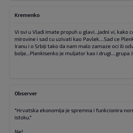
Kremenko
Vi svi u Vladi imate propuh u glavi...jadni vi, kako 
mirovine i sad cu uzivati kao Pavlek....Sad ce Plenki
Iranu i o Srbiji tako da nam malo zamaze oci ili od
bolje...Plenkisenko je muljator kao i drugi....grupa 
Observer
"Hrvatska ekonomija je spremna i funkcionira norm
istoku."
Ne!