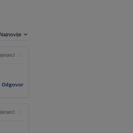
Najnovije
mjeseci
Odgovor
mjeseci