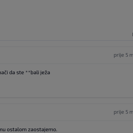
prije 5 
nači da ste **bali ježa
prije 5 
emu ostalom zaostajemo.