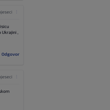
mjeseci
isicu
 Ukrajini ,
Odgovor
mjeseci
iskom