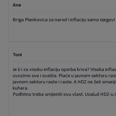
Ana
Briga Plenkovica za narod i inflaciju samo njegovi
Toni
Je li i za visoku inflaciju oporba kriva? Visoka in
uvozimo sve i svašta. Plaće u javnom sektoru ras
javnom sektoru raste i raste. A HDZ ne želi smanjit
kuhara.
Podhitno treba smijeniti ovu vlast. Uzalud HDZ-u i k