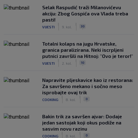
Selak Raspudić traži Milanovićevu
akciju: Zbog Gospića ova Vlada treba
pasti!
|
|
30
VIJESTI
9. kol.
Totalni kolaps na jugu Hrvatske,
granica paralizirana. Neki iscrpljeni
putnici završili na Hitnoj: "Ovo je teror!"
|
|
10
VIJESTI
2. kol.
Napravite pljeskavice kao iz restorana:
Za savršeno mekano i sočno meso
isprobajte ovaj trik
|
|
0
COOKING
8. kol.
Bakin trik za savršen ajvar: Dodaje
jedan sastojak koji okus podiže na
sasvim novu razinu
|
|
0
COOKING
8. kol.