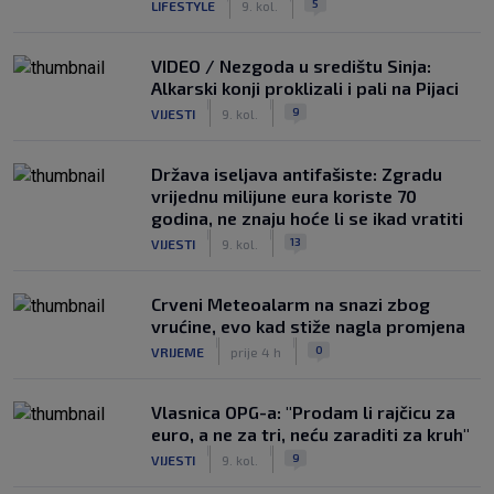
5
LIFESTYLE
9. kol.
VIDEO / Nezgoda u središtu Sinja:
Alkarski konji proklizali i pali na Pijaci
|
|
9
VIJESTI
9. kol.
Država iseljava antifašiste: Zgradu
vrijednu milijune eura koriste 70
godina, ne znaju hoće li se ikad vratiti
|
|
13
VIJESTI
9. kol.
Crveni Meteoalarm na snazi zbog
vrućine, evo kad stiže nagla promjena
|
|
0
VRIJEME
prije 4 h
Vlasnica OPG-a: "Prodam li rajčicu za
euro, a ne za tri, neću zaraditi za kruh"
|
|
9
VIJESTI
9. kol.