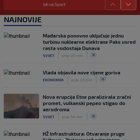
Idi na Sport
|
SK
9. kol.
Juniori Dinama poraženi u finalu
NAJNOVIJE
juniorskog turnira Mladen Ramljak
|
SK
9. kol.
Mađarska ponovno uključuje jednu
Sjajni Varaždin razbio Slaven u derbiju
turbinu nuklearne elektrane Paks usred
sjevera
rasta vodostaja Dunava
|
|
|
SK
9. kol.
0
SVIJET
prije 20 min
Vlada objavila nove cijene goriva
|
|
0
EKONOMIJA
prije 43 min
Nova erupcija Etne paralizirala zračni
promet, vulkanski pepeo stigao do
aerodroma
|
|
0
SVIJET
prije 54 min
HŽ Infrastruktura: Otvaranje pruge
Križevci - Bjelovar još neizvjesno