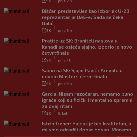
SK
prije 2 h
Bišćan predstavljen kao izbornik U-23
reprezentacije UAE-e: Sada se čeka
Dalić
|
SK
prije 3 h
Pratite uz SK: Branitelj naslova u
Kanadi se osjeća sjajno, izborio je novo
četvrtfinale
|
SK
prije 1 h
Samo na SK: Sjajni Pavić i Arevalo u
novom Masters četvrtfinalu
|
SK
prije 3 h
Garcia: Nisam razočaran, nemamo puno
igrača koji su fizički i mentalno spremni
za ovaj ritam
|
SK
9. kol.
Istrin trener: Hajduk je bio kvalitetan, a
mi smo odradili dobar posao. Moramo
popraviti koncentraciju