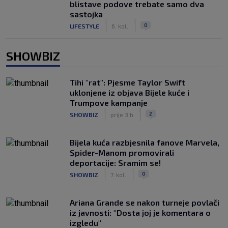
blistave podove trebate samo dva
sastojka
|
|
0
LIFESTYLE
6. kol.
SHOWBIZ
Tihi "rat": Pjesme Taylor Swift
uklonjene iz objava Bijele kuće i
Trumpove kampanje
|
|
2
SHOWBIZ
prije 3 h
Bijela kuća razbjesnila fanove Marvela,
Spider-Manom promovirali
deportacije: Sramim se!
|
|
0
SHOWBIZ
7. kol.
Ariana Grande se nakon turneje povlači
iz javnosti: "Dosta joj je komentara o
izgledu"