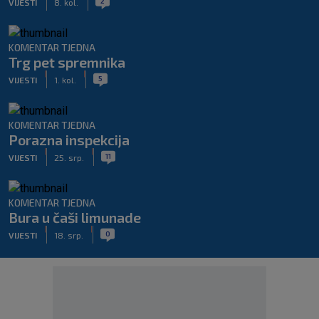
2
VIJESTI
8. kol.
KOMENTAR TJEDNA
Trg pet spremnika
|
|
5
VIJESTI
1. kol.
KOMENTAR TJEDNA
Porazna inspekcija
|
|
11
VIJESTI
25. srp.
KOMENTAR TJEDNA
Bura u čaši limunade
|
|
0
VIJESTI
18. srp.