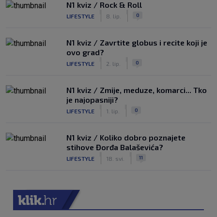
N1 kviz / Rock & Roll
|
|
0
LIFESTYLE
8. lip.
N1 kviz / Zavrtite globus i recite koji je
ovo grad?
|
|
0
LIFESTYLE
2. lip.
N1 kviz / Zmije, meduze, komarci... Tko
je najopasniji?
|
|
0
LIFESTYLE
1. lip.
N1 kviz / Koliko dobro poznajete
stihove Đorđa Balaševića?
|
|
11
LIFESTYLE
18. svi.