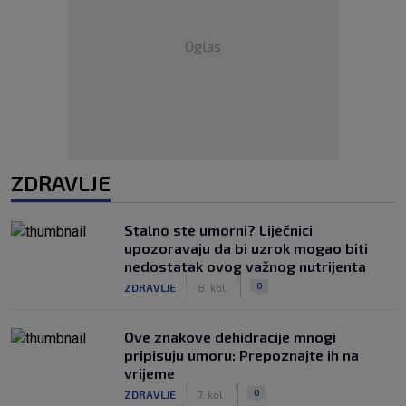
Oglas
ZDRAVLJE
Stalno ste umorni? Liječnici
upozoravaju da bi uzrok mogao biti
nedostatak ovog važnog nutrijenta
|
|
0
ZDRAVLJE
8. kol.
Ove znakove dehidracije mnogi
pripisuju umoru: Prepoznajte ih na
vrijeme
|
|
0
ZDRAVLJE
7. kol.