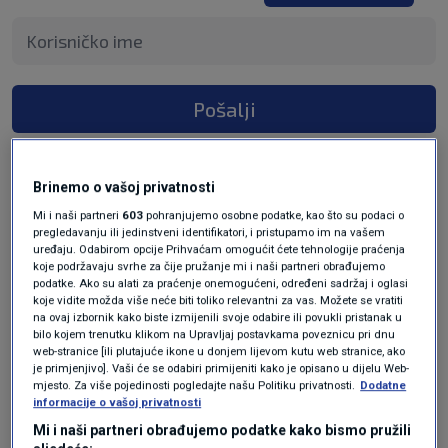
Pošalji
Brinemo o vašoj privatnosti
Mi i naši partneri
603
pohranjujemo osobne podatke, kao što su podaci o
prije 2 godina
Pitalica
pregledavanju ili jedinstveni identifikatori, i pristupamo im na vašem
uređaju. Odabirom opcije Prihvaćam omogućit ćete tehnologije praćenja
koje podržavaju svrhe za čije pružanje mi i naši partneri obrađujemo
podatke. Ako su alati za praćenje onemogućeni, određeni sadržaj i oglasi
Konačno jedan iskreni članak s razradom cijene
koje vidite možda više neće biti toliko relevantni za vas. Možete se vratiti
kave koja je i 2011 bila oko 3,2 USD po libri, a
na ovaj izbornik kako biste izmijenili svoje odabire ili povukli pristanak u
znamo koja cijena kave bila tada u kafićima.
bilo kojem trenutku klikom na Upravljaj postavkama poveznicu pri dnu
web-stranice [ili plutajuće ikone u donjem lijevom kutu web stranice, ako
Također, koji to ugostitelj nudi kavu koju plaća
je primjenjivo]. Vaši će se odabiri primijeniti kako je opisano u dijelu Web-
25 EUR/kg, s kamoli po 60 EUR/kg? Ako se u
mjesto. Za više pojedinosti pogledajte našu Politiku privatnosti.
Dodatne
informacije o vašoj privatnosti
dućanima može kupiti po 12 EUR/kg onda na
veliko to košta još i manje. Zaključak, cijena
Mi i naši partneri obrađujemo podatke kako bismo pružili