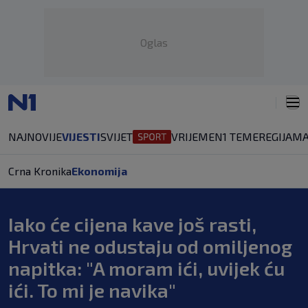
Oglas
NAJNOVIJE
VIJESTI
SVIJET
VRIJEME
N1 TEME
REGIJA
MA
Crna Kronika
Ekonomija
Iako će cijena kave još rasti,
Hrvati ne odustaju od omiljenog
napitka: "A moram ići, uvijek ću
ići. To mi je navika"