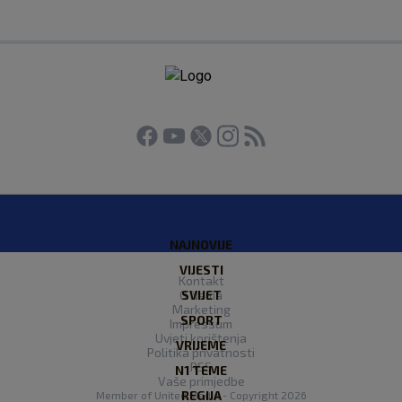
NAJNOVIJE
VIJESTI
Kontakt
O Nama
SVIJET
Marketing
SPORT
Impressum
Uvjeti korištenja
VRIJEME
Politika privatnosti
RSS
N1 TEME
Vaše primjedbe
REGIJA
Member of
United Media
- Copyright 2026