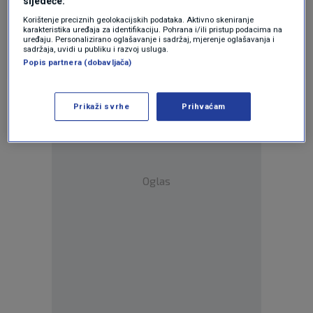
sljedeće:
kave je napuhana kao i sve ostalo bez
Korištenje preciznih geolokacijskih podataka. Aktivno skeniranje
opravdanja!
karakteristika uređaja za identifikaciju. Pohrana i/ili pristup podacima na
uređaju. Personalizirano oglašavanje i sadržaj, mjerenje oglašavanja i
Odgovor
sadržaja, uvidi u publiku i razvoj usluga.
Popis partnera (dobavljača)
Prikaži svrhe
Prihvaćam
Oglas