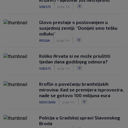
|
|
0
VIJESTI
prije 1 h
Glovo prestaje s poslovanjem u
susjednoj zemlji: "Donijeli smo tešku
odluku"
|
|
0
REGIJA
prije 1 h
Koliko Hrvata si ne može priuštiti
tjedan dana godišnjeg odmora?
|
|
0
VIJESTI
prije 1 h
Kroflin o povećanju braniteljskih
mirovina: Kad se premijera isprovocira,
nađe se gotovo 100 milijuna eura
|
|
0
NOVI DAN
prije 1 h
Policija u Gradskoj upravi Slavonskog
Broda
|
|