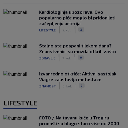
Kardiologinja upozorava: Ovo
popularno piće moglo bi pridonijeti
začepljenju arterija
|
|
2
LIFESTYLE
7. kol.
Stalno ste pospani tijekom dana?
Znanstvenici su možda otkrili zašto
|
|
0
ZDRAVLJE
7. kol.
Izvanredno otkriće: Aktivni sastojak
Viagre zaustavlja metastaze
|
|
2
ZNANOST
6. kol.
LIFESTYLE
FOTO / Na tavanu kuće u Trogiru
pronašli su blago staro više od 2000