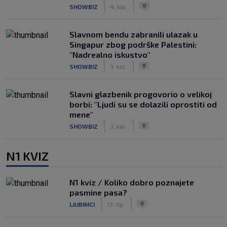
|
|
0
SHOWBIZ
4. kol.
Slavnom bendu zabranili ulazak u
Singapur zbog podrške Palestini:
"Nadrealno iskustvo"
|
|
0
SHOWBIZ
3. kol.
Slavni glazbenik progovorio o velikoj
borbi: "Ljudi su se dolazili oprostiti od
mene"
|
|
0
SHOWBIZ
3. kol.
N1 KVIZ
N1 kviz / Koliko dobro poznajete
pasmine pasa?
|
|
0
LJUBIMCI
13. lip.