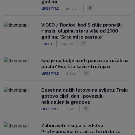
godina
|
|
0
LIFESTYLE
prije 3 h
VIDEO / Ronioci kod Sicilije pronašli
rimsku olupinu staru više od 2100
godina: "Srce mi je zastalo"
|
|
0
SVIJET
prije 3 h
Kad je najbolje uzeti pauzu za ručak na
poslu? Evo što kažu stručnjaci
|
|
0
LIFESTYLE
9. kol.
Deset najdužih letova na svijetu: Traju
gotovo cijeli dan i povezuju
najudaljenije gradove
|
|
0
LIFESTYLE
7. kol.
Zaboravite skupa sredstva:
Profesionalna čistačica tvrdi da za