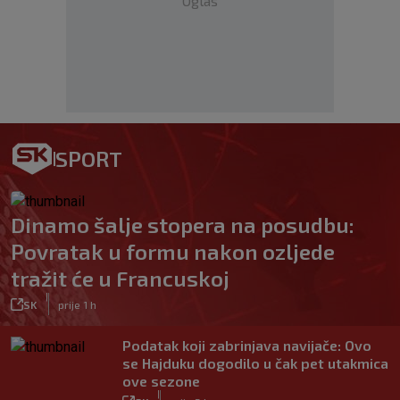
Oglas
SPORT
Dinamo šalje stopera na posudbu:
Povratak u formu nakon ozljede
tražit će u Francuskoj
|
SK
prije 1 h
Podatak koji zabrinjava navijače: Ovo
se Hajduku dogodilo u čak pet utakmica
ove sezone
|