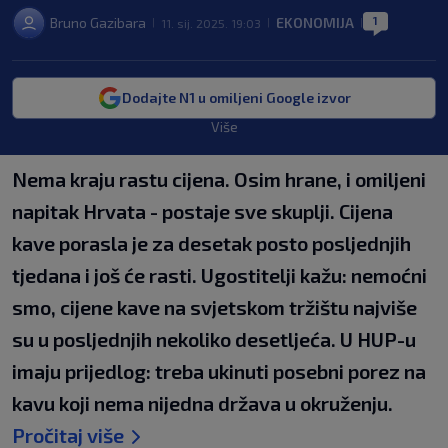
1
Bruno Gazibara
EKONOMIJA
11. sij. 2025. 19:03
|
|
|
Dodajte N1 u omiljeni Google izvor
Više
Nema kraju rastu cijena. Osim hrane, i omiljeni
napitak Hrvata - postaje sve skuplji. Cijena
kave porasla je za desetak posto posljednjih
tjedana i još će rasti. Ugostitelji kažu: nemoćni
smo, cijene kave na svjetskom tržištu najviše
su u posljednjih nekoliko desetljeća. U HUP-u
imaju prijedlog: treba ukinuti posebni porez na
kavu koji nema nijedna država u okruženju.
Pročitaj više