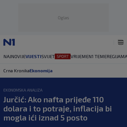
Oglas
NAJNOVIJE
VIJESTI
SVIJET
VRIJEME
N1 TEME
REGIJA
MA
Crna Kronika
Ekonomija
EKONOMSKA ANALIZA
Jurčić: Ako nafta prijeđe 110
dolara i to potraje, inflacija bi
mogla ići iznad 5 posto