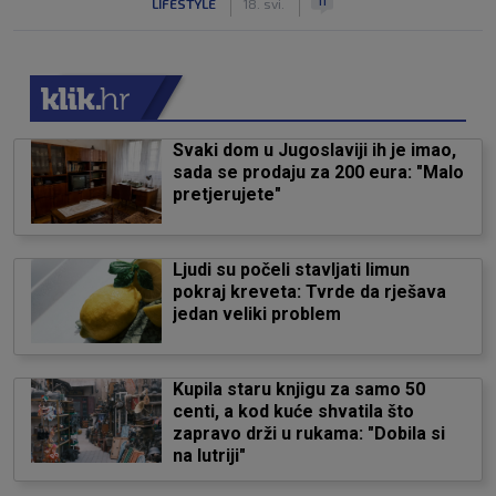
11
LIFESTYLE
18. svi.
Svaki dom u Jugoslaviji ih je imao,
sada se prodaju za 200 eura: "Malo
pretjerujete"
Ljudi su počeli stavljati limun
pokraj kreveta: Tvrde da rješava
jedan veliki problem
Kupila staru knjigu za samo 50
centi, a kod kuće shvatila što
zapravo drži u rukama: "Dobila si
na lutriji"