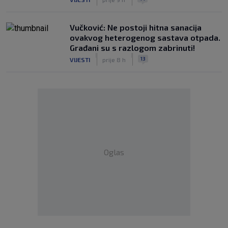
Vučković: Ne postoji hitna sanacija
ovakvog heterogenog sastava otpada.
Građani su s razlogom zabrinuti!
|
|
13
VIJESTI
prije 8 h
Oglas