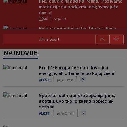
HNS osudio napad na Pejina: ‘Pozivamo
institucije da poduzmu odgovarajuće
mjere’
|
SK
prije 7 h
Bivši nogometni sudac Tihomir Pejin
pretučen u Osijeku, policija istražuje
Idi na Sport
brutalni napad
|
SK
prije 8 h
NAJNOVIJE
Brodić: Europa će imati dovoljno
energije, ali pitanje je po kojoj cijeni
|
|
0
VIJESTI
prije 1 min
Splitsko-dalmatinska županija puna
gostiju: Evo tko je zasad pobjednik
sezone
|
|
0
VIJESTI
prije 2 min