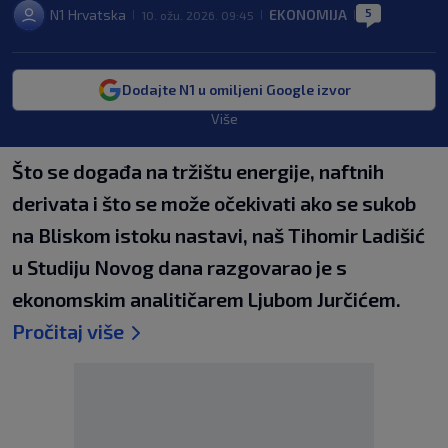
5
N1 Hrvatska
EKONOMIJA
10. ožu. 2026. 09:45
|
|
|
Dodajte N1 u omiljeni Google izvor
Više
Što se događa na tržištu energije, naftnih
derivata i što se može očekivati ako se sukob
na Bliskom istoku nastavi, naš Tihomir Ladišić
u Studiju Novog dana razgovarao je s
ekonomskim analitičarem Ljubom Jurčićem.
Pročitaj više