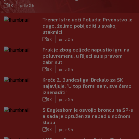
|
SK
prije 2 h
Trener Istre uoči Poljuda: Prvenstvo je
dugo, želimo pobijediti u svakoj
utakmici
|
SK
prije 2 h
Fruk je zbog ozljede napustio igru na
poluvremenu, u Rijeci su s pravom
zabrinuti
|
SK
prije 3 h
Kreće 2. Bundesliga! Brekalo za SK
najavljuje: ‘U top formi sam, sve ćemo
iznenaditi’
|
SK
prije 6 h
S Engleskom je osvojio broncu na SP-u,
a sada je optužen za napad u noćnom
klubu
|
SK
prije 5 h