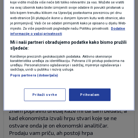
koje vidite možda više neće biti toliko relevantni za vas. Možete se vratiti
na ovaj izbornik kako biste izmijenili svoje odabire ili povukli pristanak u
bilo kojem trenutku klikom na Upravljaj postavkama poveznicu pri dnu
Istina, ali mislim da je granica 120$ a ne 110$
web-stranice [ili plutajuće ikone u donjem lijevom kutu web stranice, ako
je primjenjivo]. Vaši će se odabiri primijeniti kako je opisano u dijelu Web-
Odgovor
mjesto. Za više pojedinosti pogledajte našu Politiku privatnosti.
Dodatne
informacije o vašoj privatnosti
Mi i naši partneri obrađujemo podatke kako bismo pružili
sljedeće:
prije 5 mjeseci
Realist
Korištenje preciznih geolokacijskih podataka. Aktivno skeniranje
karakteristika uređaja za identifikaciju. Pohrana i/ili pristup podacima na
uređaju. Personalizirano oglašavanje i sadržaj, mjerenje oglašavanja i
sadržaja, uvidi u publiku i razvoj usluga.
Meni su nevjerojatni ovi ekonomski, vojni i
Popis partnera (dobavljača)
svakakvi analitičari kojima se sve svodi na: ako,
kada, možda, gdje... Kakva je nauka ekonomija
ako nije u stanju točno reći što će biti za par
Prikaži svrhe
Prihvaćam
mjeseci. Ja sam inžinjer elektrotehnike, ako ne
znam popraviti uređaj kaže mi da sam bedast, a
kad ekonomista izvali hrpu stvari koje se ne
ostvare onda je on ekonomski analitičar.
Prodaju vam priču, ah postoji hrpa