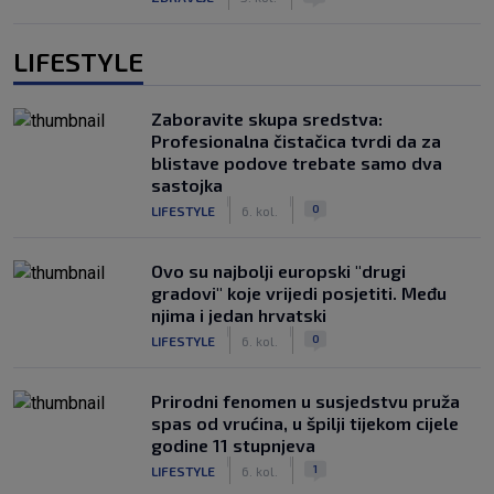
LIFESTYLE
Zaboravite skupa sredstva:
Profesionalna čistačica tvrdi da za
blistave podove trebate samo dva
sastojka
|
|
0
LIFESTYLE
6. kol.
Ovo su najbolji europski "drugi
gradovi" koje vrijedi posjetiti. Među
njima i jedan hrvatski
|
|
0
LIFESTYLE
6. kol.
Prirodni fenomen u susjedstvu pruža
spas od vrućina, u špilji tijekom cijele
godine 11 stupnjeva
|
|
1
LIFESTYLE
6. kol.