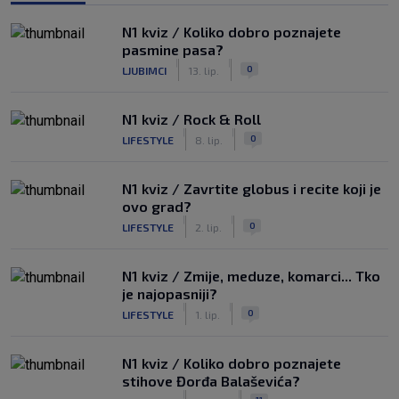
N1 kviz / Koliko dobro poznajete
pasmine pasa?
|
|
0
LJUBIMCI
13. lip.
N1 kviz / Rock & Roll
|
|
0
LIFESTYLE
8. lip.
N1 kviz / Zavrtite globus i recite koji je
ovo grad?
|
|
0
LIFESTYLE
2. lip.
N1 kviz / Zmije, meduze, komarci... Tko
je najopasniji?
|
|
0
LIFESTYLE
1. lip.
N1 kviz / Koliko dobro poznajete
stihove Đorđa Balaševića?
|
|