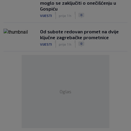
moglo se zaključiti o onečišćenju u
Gospiću
|
|
0
VIJESTI
prije 1 h
Od subote redovan promet na dvije
ključne zagrebačke prometnice
|
|
0
VIJESTI
prije 1 h
Oglas