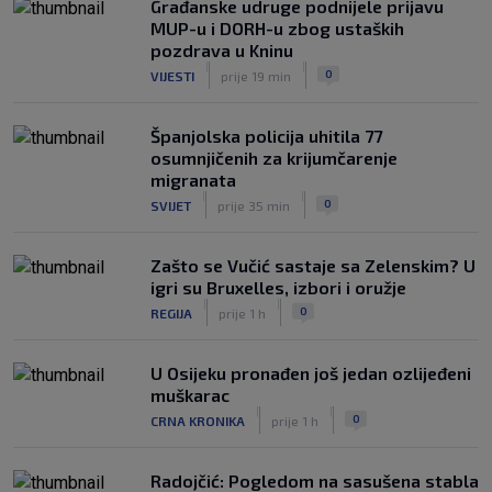
Građanske udruge podnijele prijavu
MUP-u i DORH-u zbog ustaških
pozdrava u Kninu
|
|
0
VIJESTI
prije 19 min
Španjolska policija uhitila 77
osumnjičenih za krijumčarenje
migranata
|
|
0
SVIJET
prije 35 min
Zašto se Vučić sastaje sa Zelenskim? U
igri su Bruxelles, izbori i oružje
|
|
0
REGIJA
prije 1 h
U Osijeku pronađen još jedan ozlijeđeni
muškarac
|
|
0
CRNA KRONIKA
prije 1 h
Radojčić: Pogledom na sasušena stabla