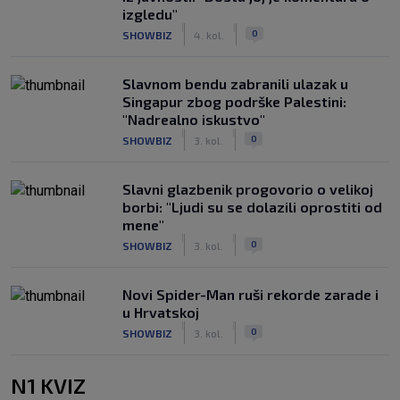
izgledu"
|
|
0
SHOWBIZ
4. kol.
Slavnom bendu zabranili ulazak u
Singapur zbog podrške Palestini:
"Nadrealno iskustvo"
|
|
0
SHOWBIZ
3. kol.
Slavni glazbenik progovorio o velikoj
borbi: "Ljudi su se dolazili oprostiti od
mene"
|
|
0
SHOWBIZ
3. kol.
Novi Spider-Man ruši rekorde zarade i
u Hrvatskoj
|
|
0
SHOWBIZ
3. kol.
N1 KVIZ