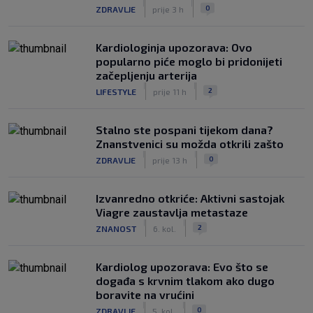
|
|
0
ZDRAVLJE
prije 3 h
Kardiologinja upozorava: Ovo
popularno piće moglo bi pridonijeti
začepljenju arterija
|
|
2
LIFESTYLE
prije 11 h
Stalno ste pospani tijekom dana?
Znanstvenici su možda otkrili zašto
|
|
0
ZDRAVLJE
prije 13 h
Izvanredno otkriće: Aktivni sastojak
Viagre zaustavlja metastaze
|
|
2
ZNANOST
6. kol.
Kardiolog upozorava: Evo što se
događa s krvnim tlakom ako dugo
boravite na vrućini
|
|
0
ZDRAVLJE
5. kol.