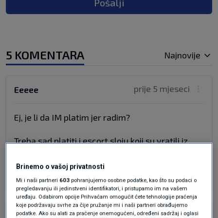
Pošalji
5 KOMENTARA
Najnovije
prije 5 mjeseci
Eeeee
Ej, je li da IM platim jer radim?
Treba sad platiti i escort sloju koji su vratili iz
Dubaija.
Brinemo o vašoj privatnosti
Odgovor
Mi i naši partneri
603
pohranjujemo osobne podatke, kao što su podaci o
pregledavanju ili jedinstveni identifikatori, i pristupamo im na vašem
uređaju. Odabirom opcije Prihvaćam omogućit ćete tehnologije praćenja
koje podržavaju svrhe za čije pružanje mi i naši partneri obrađujemo
prije 5 mjeseci
podatke. Ako su alati za praćenje onemogućeni, određeni sadržaj i oglasi
GrofModerneHrvatske