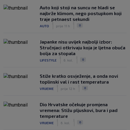
Auto koji stoji na suncu ne hladi se
najbrže klimom, nego postupkom koji
traje petnaest sekundi
|
|
0
AUTO
prije 11 h
Japanke nisu uvijek najbolji izbor:
Stručnjaci otkrivaju koja je ljetna obuća
bolja za stopala
|
|
0
LIFESTYLE
6. kol.
Stiže kratko osvježenje, a onda novi
toplinski val i rast temperatura
|
|
0
VRIJEME
prije 12 h
Dio Hrvatske očekuje promjena
vremena: Stižu pljuskovi, bura i pad
temperature
|
|
0
VRIJEME
6. kol.