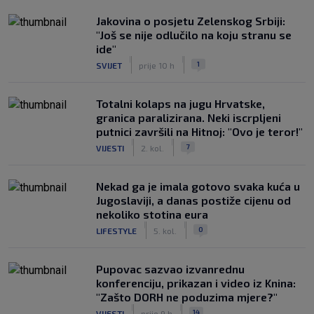
Jakovina o posjetu Zelenskog Srbiji:
"Još se nije odlučilo na koju stranu se
ide"
|
|
1
SVIJET
prije 10 h
Totalni kolaps na jugu Hrvatske,
granica paralizirana. Neki iscrpljeni
putnici završili na Hitnoj: "Ovo je teror!"
|
|
7
VIJESTI
2. kol.
Nekad ga je imala gotovo svaka kuća u
Jugoslaviji, a danas postiže cijenu od
nekoliko stotina eura
|
|
0
LIFESTYLE
5. kol.
Pupovac sazvao izvanrednu
konferenciju, prikazan i video iz Knina:
"Zašto DORH ne poduzima mjere?"
|
|
14
VIJESTI
prije 9 h