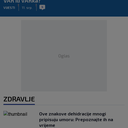
VAR ili VARka?
|
|
4
VIJESTI
11. srp.
Oglas
ZDRAVLJE
Ove znakove dehidracije mnogi
pripisuju umoru: Prepoznajte ih na
vrijeme