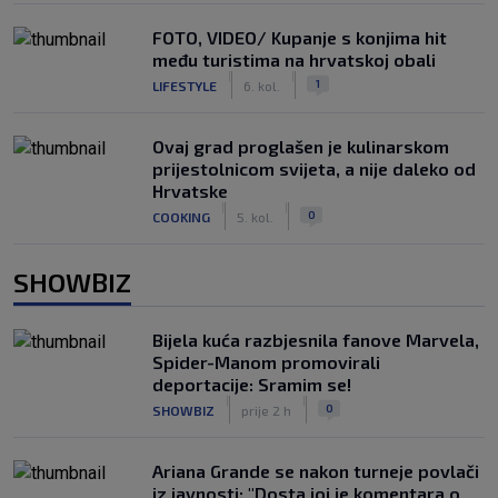
FOTO, VIDEO/ Kupanje s konjima hit
među turistima na hrvatskoj obali
|
|
1
LIFESTYLE
6. kol.
Ovaj grad proglašen je kulinarskom
prijestolnicom svijeta, a nije daleko od
Hrvatske
|
|
0
COOKING
5. kol.
SHOWBIZ
Bijela kuća razbjesnila fanove Marvela,
Spider-Manom promovirali
deportacije: Sramim se!
|
|
0
SHOWBIZ
prije 2 h
Ariana Grande se nakon turneje povlači
iz javnosti: "Dosta joj je komentara o