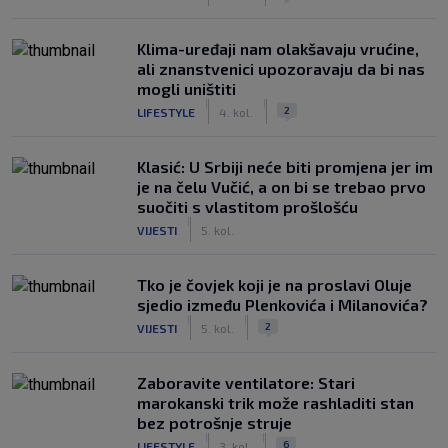
Klima-uređaji nam olakšavaju vrućine,
ali znanstvenici upozoravaju da bi nas
mogli uništiti
|
|
2
LIFESTYLE
4. kol.
Klasić: U Srbiji neće biti promjena jer im
je na čelu Vučić, a on bi se trebao prvo
suočiti s vlastitom prošlošću
|
VIJESTI
5. kol.
Tko je čovjek koji je na proslavi Oluje
sjedio između Plenkovića i Milanovića?
|
|
2
VIJESTI
5. kol.
Zaboravite ventilatore: Stari
marokanski trik može rashladiti stan
bez potrošnje struje
|
|
6
LIFESTYLE
3. kol.