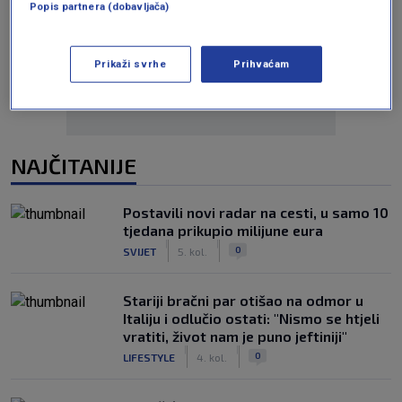
Popis partnera (dobavljača)
Oglas
Prikaži svrhe
Prihvaćam
NAJČITANIJE
Postavili novi radar na cesti, u samo 10
tjedana prikupio milijune eura
|
|
0
SVIJET
5. kol.
Stariji bračni par otišao na odmor u
Italiju i odlučio ostati: "Nismo se htjeli
vratiti, život nam je puno jeftiniji"
|
|
0
LIFESTYLE
4. kol.