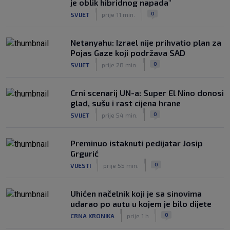
je oblik hibridnog napada"
|
|
0
SVIJET
prije 11 min.
Netanyahu: Izrael nije prihvatio plan za
Pojas Gaze koji podržava SAD
|
|
0
SVIJET
prije 28 min.
Crni scenarij UN-a: Super El Nino donosi
glad, sušu i rast cijena hrane
|
|
0
SVIJET
prije 54 min.
Preminuo istaknuti pedijatar Josip
Grgurić
|
|
0
VIJESTI
prije 55 min.
Uhićen načelnik koji je sa sinovima
udarao po autu u kojem je bilo dijete
|
|
0
CRNA KRONIKA
prije 1 h