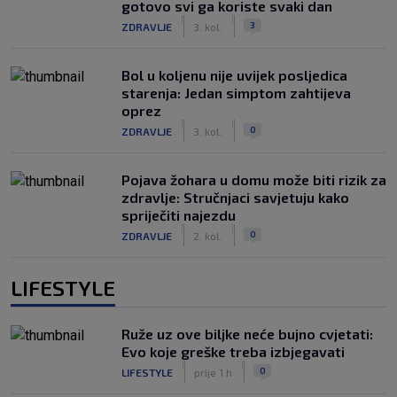
gotovo svi ga koriste svaki dan
|
|
3
ZDRAVLJE
3. kol.
Bol u koljenu nije uvijek posljedica
starenja: Jedan simptom zahtijeva
oprez
|
|
0
ZDRAVLJE
3. kol.
Pojava žohara u domu može biti rizik za
zdravlje: Stručnjaci savjetuju kako
spriječiti najezdu
|
|
0
ZDRAVLJE
2. kol.
LIFESTYLE
Ruže uz ove biljke neće bujno cvjetati:
Evo koje greške treba izbjegavati
|
|
0
LIFESTYLE
prije 1 h