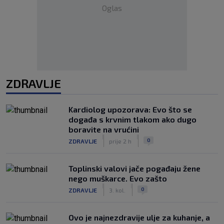
Oglas
ZDRAVLJE
Kardiolog upozorava: Evo što se
događa s krvnim tlakom ako dugo
boravite na vrućini
|
|
0
ZDRAVLJE
prije 2 h
Toplinski valovi jače pogađaju žene
nego muškarce. Evo zašto
|
|
0
ZDRAVLJE
3. kol.
Ovo je najnezdravije ulje za kuhanje, a