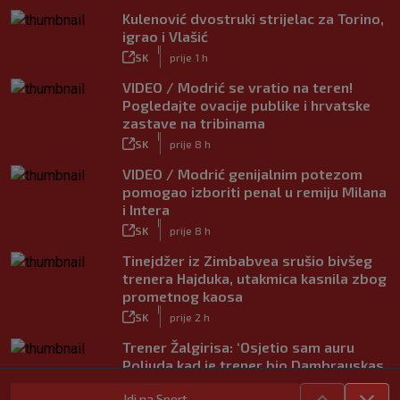
Kulenović dvostruki strijelac za Torino,
igrao i Vlašić
|
SK
prije 1 h
VIDEO / Modrić se vratio na teren!
Pogledajte ovacije publike i hrvatske
zastave na tribinama
|
SK
prije 8 h
VIDEO / Modrić genijalnim potezom
pomogao izboriti penal u remiju Milana
i Intera
|
SK
prije 8 h
Tinejdžer iz Zimbabvea srušio bivšeg
trenera Hajduka, utakmica kasnila zbog
prometnog kaosa
|
SK
prije 2 h
Trener Žalgirisa: ‘Osjetio sam auru
Poljuda kad je trener bio Dambrauskas.
Hajduk danas igra nestabilno’
Idi na Sport
|