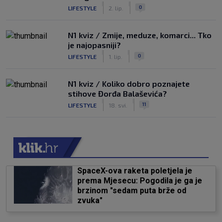
|
|
0
LIFESTYLE
2. lip.
N1 kviz / Zmije, meduze, komarci... Tko
je najopasniji?
|
|
0
LIFESTYLE
1. lip.
N1 kviz / Koliko dobro poznajete
stihove Đorđa Balaševića?
|
|
11
LIFESTYLE
18. svi.
SpaceX-ova raketa poletjela je
prema Mjesecu: Pogodila je ga je
brzinom "sedam puta brže od
zvuka"