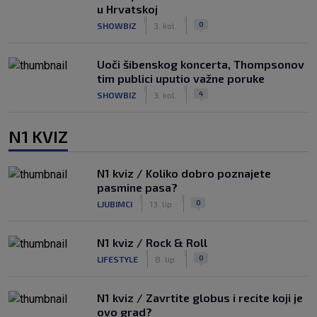
u Hrvatskoj
|
|
0
SHOWBIZ
3. kol.
Uoči šibenskog koncerta, Thompsonov
tim publici uputio važne poruke
|
|
4
SHOWBIZ
3. kol.
N1 KVIZ
N1 kviz / Koliko dobro poznajete
pasmine pasa?
|
|
0
LJUBIMCI
13. lip.
N1 kviz / Rock & Roll
|
|
0
LIFESTYLE
8. lip.
N1 kviz / Zavrtite globus i recite koji je
ovo grad?