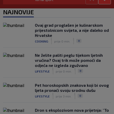
SK
prije 4 h
Vatreni u Cityju sve bolji: ‘Kovačić
NAJNOVIJE
izgleda potpuno fit, a Gvardiol bi
mogao biti starter na boku’
|
Ovaj grad proglašen je kulinarskom
SK
prije 4 h
prijestolnicom svijeta, a nije daleko od
Luis Figo žestoko prozvao Infantina:
Hrvatske
‘Najniže, najlopovskije i kukavički
|
|
0
COOKING
prije 0 min.
sebično ponašanje. Mora otići!’
|
SK
prije 6 h
Ne želite paliti peglu tijekom ljetnih
vrućina? Ovaj trik može pomoći da
odjeća ne izgleda zgužvano
|
|
0
LIFESTYLE
prije 0 min.
Pet horoskopskih znakova koji bi ovog
ljeta pronaći svoju srodnu dušu
|
|
0
LIFESTYLE
prije 3 min.
Dron s eksplozivom nova prijetnja: "To