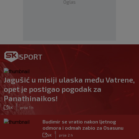
Oglas
SPORT
Jagušić u misiji ulaska među Vatrene,
opet je postigao pogodak za
Panathinaikos!
|
SK
prije 1 h
Budimir se vratio nakon ljetnog
odmora i odmah zabio za Osasunu
|
SK
prije 2 h