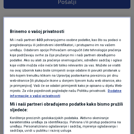
Pošalji
Brinemo o vašoj privatnosti
Mi i naši partneri
603
pohranjujemo osobne podatke, kao što su podaci o
pregledavanju ili jedinstveni identifikatori, i pristupamo im na vašem
uređaju. Odabirom opcije Prihvaćam omogućit ćete tehnologije praćenja
koje podržavaju svrhe za čije pružanje mi i naši partneri obrađujemo
podatke. Ako su alati za praćenje onemogućeni, određeni sadržaj i oglasi
koje vidite možda više neće biti toliko relevantni za vas. Možete se vratiti
Oglas
na ovaj izbornik kako biste izmijenili svoje odabire ili povukli pristanak u
bilo kojem trenutku klikom na Upravljaj postavkama poveznicu pri dnu
web-stranice [ili plutajuće ikone u donjem lijevom kutu web stranice, ako
je primjenjivo]. Vaši će se odabiri primijeniti kako je opisano u dijelu Web-
mjesto. Za više pojedinosti pogledajte našu Politiku privatnosti.
Dodatne
informacije o vašoj privatnosti
Mi i naši partneri obrađujemo podatke kako bismo pružili
sljedeće:
Korištenje preciznih geolokacijskih podataka. Aktivno skeniranje
karakteristika uređaja za identifikaciju. Pohrana i/ili pristup podacima na
uređaju. Personalizirano oglašavanje i sadržaj, mjerenje oglašavanja i
sadržaja, uvidi u publiku i razvoj usluga.