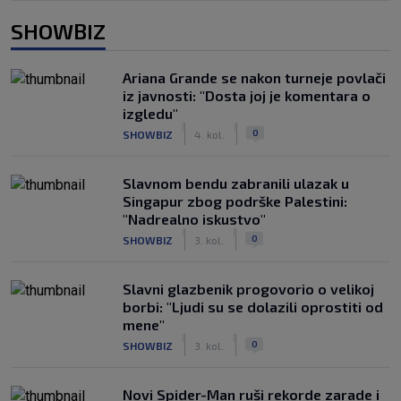
SHOWBIZ
Ariana Grande se nakon turneje povlači
iz javnosti: "Dosta joj je komentara o
izgledu"
|
|
0
SHOWBIZ
4. kol.
Slavnom bendu zabranili ulazak u
Singapur zbog podrške Palestini:
"Nadrealno iskustvo"
|
|
0
SHOWBIZ
3. kol.
Slavni glazbenik progovorio o velikoj
borbi: "Ljudi su se dolazili oprostiti od
mene"
|
|
0
SHOWBIZ
3. kol.
Novi Spider-Man ruši rekorde zarade i