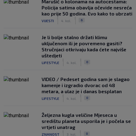
Marušić o kolonama na autocestama:
Policija satima obavlja očevide nesreća
kao prije 50 godina. Evo kako to ubrzati
|
|
6
VIJESTI
4. kol.
Je li bolje stalno držati klimu
uključenom ili je povremeno gasiti?
Stručnjaci otkrivaju kada ćete najviše
uštedjeti
|
|
0
LIFESTYLE
4. kol.
VIDEO / Pedeset godina sam je slagao
kamenje i izgradio dvorac od 48
metara, a ulaz je i danas besplatan
|
|
0
LIFESTYLE
4. kol.
Željezna kugla veličine Mjeseca u
središtu planeta usporila je i počela se
vrtjeti unatrag
|
|
0
ZNANOST
3. kol.