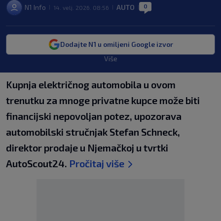
0
N1 Info
AUTO
14. velj. 2026. 08:56
|
|
|
Dodajte N1 u omiljeni Google izvor
Više
Kupnja električnog automobila u ovom
trenutku za mnoge privatne kupce može biti
financijski nepovoljan potez, upozorava
automobilski stručnjak Stefan Schneck,
direktor prodaje u Njemačkoj u tvrtki
AutoScout24.
Pročitaj više