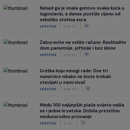
Nekad ga je imala gotovo svaka kuća u
Jugoslaviji, a danas postiže cijenu od
nekoliko stotina eura
|
|
0
LIFESTYLE
prije 3 h
Zaboravite na velike račune: Rashladite
dom pametnije, jeftinije i bez klime
|
|
0
LIFESTYLE
prije 5 h
Greška koju mnogi rade: Ove tri
namirnice nikako ne biste trebali
stavljati u zamrzivač
|
|
0
LIFESTYLE
prije 15 h
Među 100 najljepših plaža svijeta našla
se i jedna hrvatska: Dobila prestižno
međunarodno priznanje
|
|
1
LIFESTYLE
4. kol.