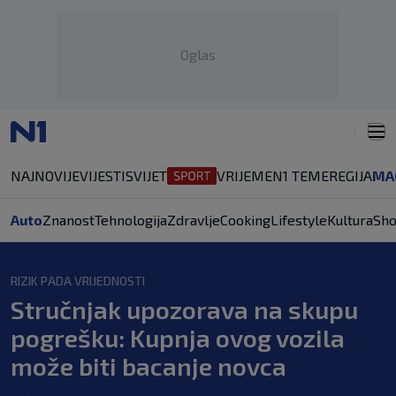
Oglas
NAJNOVIJE
VIJESTI
SVIJET
VRIJEME
N1 TEME
REGIJA
MA
Auto
Znanost
Tehnologija
Zdravlje
Cooking
Lifestyle
Kultura
Sh
RIZIK PADA VRIJEDNOSTI
Stručnjak upozorava na skupu
pogrešku: Kupnja ovog vozila
može biti bacanje novca