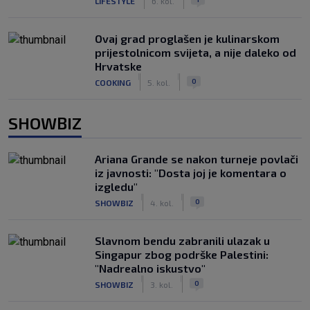
LIFESTYLE
6. kol.
Ovaj grad proglašen je kulinarskom
prijestolnicom svijeta, a nije daleko od
Hrvatske
|
|
0
COOKING
5. kol.
SHOWBIZ
Ariana Grande se nakon turneje povlači
iz javnosti: "Dosta joj je komentara o
izgledu"
|
|
0
SHOWBIZ
4. kol.
Slavnom bendu zabranili ulazak u
Singapur zbog podrške Palestini:
"Nadrealno iskustvo"
|
|
0
SHOWBIZ
3. kol.