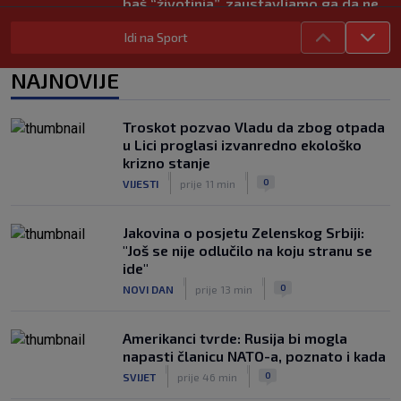
baš “životinja”, zaustavljamo ga da ne
trenira tako’
Idi na Sport
|
SK
6. kol.
Junak riječke pobjede priznao: ‘Nisam
NAJNOVIJE
zadovoljan, trebalo je biti barem dva
razlike’
|
Troskot pozvao Vladu da zbog otpada
SK
6. kol.
u Lici proglasi izvanredno ekološko
Pajaziti: Pokušat ćemo biti bolji protiv
krizno stanje
Istre
|
|
0
VIJESTI
prije 11 min
|
SK
6. kol.
Jakovina o posjetu Zelenskog Srbiji:
"Još se nije odlučilo na koju stranu se
ide"
|
|
0
NOVI DAN
prije 13 min
Amerikanci tvrde: Rusija bi mogla
napasti članicu NATO-a, poznato i kada
|
|
0
SVIJET
prije 46 min