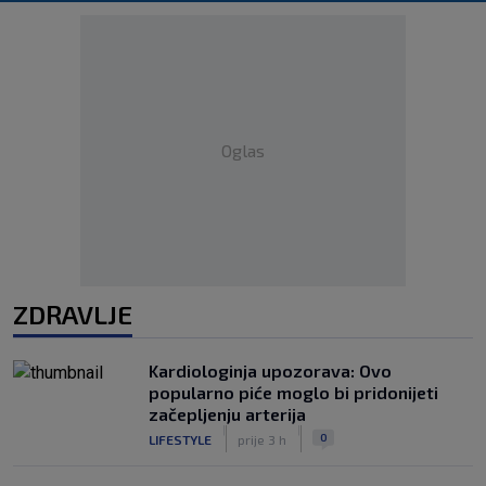
Oglas
ZDRAVLJE
Kardiologinja upozorava: Ovo
popularno piće moglo bi pridonijeti
začepljenju arterija
|
|
0
LIFESTYLE
prije 3 h