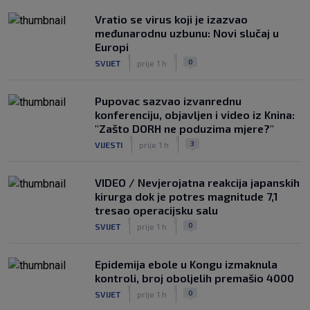
Vratio se virus koji je izazvao
međunarodnu uzbunu: Novi slučaj u
Europi
|
|
0
SVIJET
prije 1 h
Pupovac sazvao izvanrednu
konferenciju, objavljen i video iz Knina:
"Zašto DORH ne poduzima mjere?"
|
|
3
VIJESTI
prije 1 h
VIDEO / Nevjerojatna reakcija japanskih
kirurga dok je potres magnitude 7,1
tresao operacijsku salu
|
|
0
SVIJET
prije 1 h
Epidemija ebole u Kongu izmaknula
kontroli, broj oboljelih premašio 4000
|
|
0
SVIJET
prije 1 h