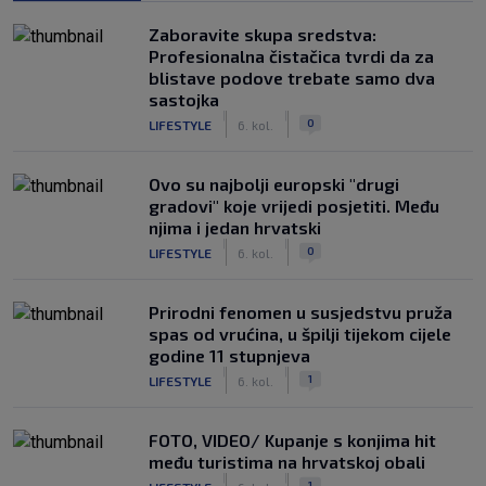
Zaboravite skupa sredstva:
Profesionalna čistačica tvrdi da za
blistave podove trebate samo dva
sastojka
|
|
0
LIFESTYLE
6. kol.
Ovo su najbolji europski "drugi
gradovi" koje vrijedi posjetiti. Među
njima i jedan hrvatski
|
|
0
LIFESTYLE
6. kol.
Prirodni fenomen u susjedstvu pruža
spas od vrućina, u špilji tijekom cijele
godine 11 stupnjeva
|
|
1
LIFESTYLE
6. kol.
FOTO, VIDEO/ Kupanje s konjima hit
među turistima na hrvatskoj obali
|
|
1