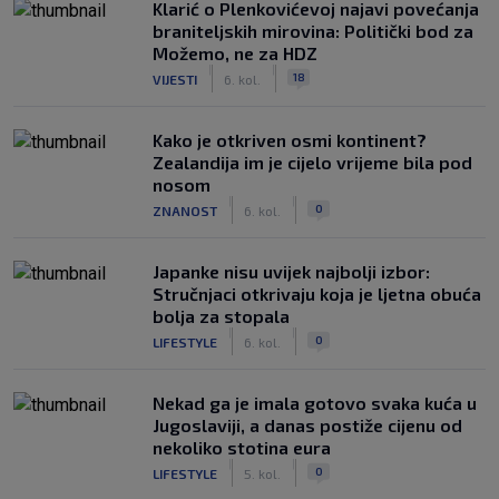
Klarić o Plenkovićevoj najavi povećanja
braniteljskih mirovina: Politički bod za
Možemo, ne za HDZ
|
|
18
VIJESTI
6. kol.
Kako je otkriven osmi kontinent?
Zealandija im je cijelo vrijeme bila pod
nosom
|
|
0
ZNANOST
6. kol.
Japanke nisu uvijek najbolji izbor:
Stručnjaci otkrivaju koja je ljetna obuća
bolja za stopala
|
|
0
LIFESTYLE
6. kol.
Nekad ga je imala gotovo svaka kuća u
Jugoslaviji, a danas postiže cijenu od
nekoliko stotina eura
|
|
0
LIFESTYLE
5. kol.