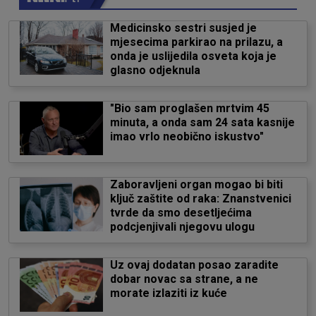
Medicinsko sestri susjed je
mjesecima parkirao na prilazu, a
onda je uslijedila osveta koja je
glasno odjeknula
"Bio sam proglašen mrtvim 45
minuta, a onda sam 24 sata kasnije
imao vrlo neobično iskustvo"
Zaboravljeni organ mogao bi biti
ključ zaštite od raka: Znanstvenici
tvrde da smo desetljećima
podcjenjivali njegovu ulogu
Uz ovaj dodatan posao zaradite
dobar novac sa strane, a ne
morate izlaziti iz kuće