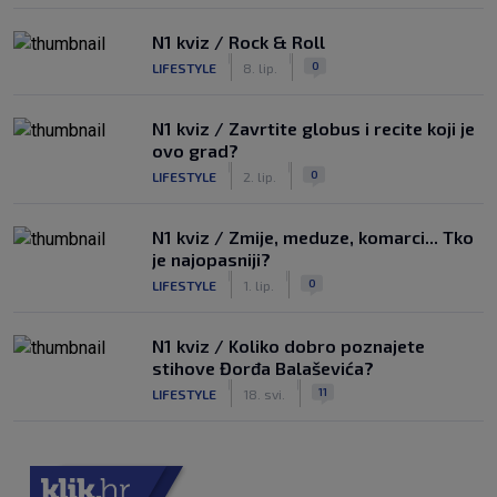
N1 kviz / Rock & Roll
|
|
0
LIFESTYLE
8. lip.
N1 kviz / Zavrtite globus i recite koji je
ovo grad?
|
|
0
LIFESTYLE
2. lip.
N1 kviz / Zmije, meduze, komarci... Tko
je najopasniji?
|
|
0
LIFESTYLE
1. lip.
N1 kviz / Koliko dobro poznajete
stihove Đorđa Balaševića?
|
|
11
LIFESTYLE
18. svi.