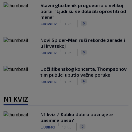
Slavni glazbenik progovorio o velikoj
borbi: "Ljudi su se dolazili oprostiti od
mene"
|
|
0
SHOWBIZ
3. kol.
Novi Spider-Man ruši rekorde zarade i
u Hrvatskoj
|
|
0
SHOWBIZ
3. kol.
Uoči šibenskog koncerta, Thompsonov
tim publici uputio važne poruke
|
|
4
SHOWBIZ
3. kol.
N1 KVIZ
N1 kviz / Koliko dobro poznajete
pasmine pasa?
|
|
0
LJUBIMCI
13. lip.