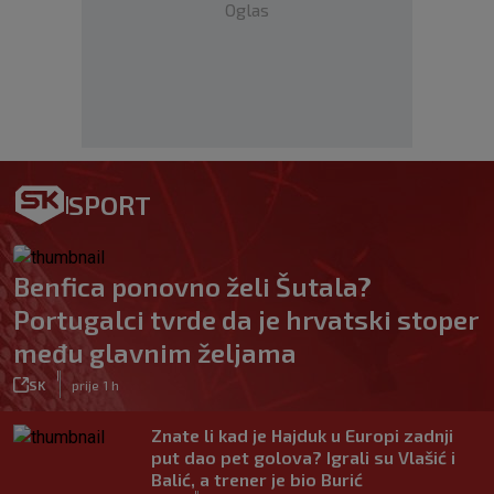
Oglas
SPORT
Benfica ponovno želi Šutala?
Portugalci tvrde da je hrvatski stoper
među glavnim željama
|
SK
prije 1 h
Znate li kad je Hajduk u Europi zadnji
put dao pet golova? Igrali su Vlašić i
Balić, a trener je bio Burić