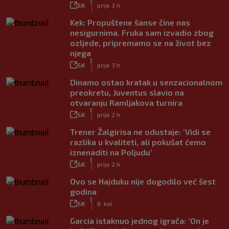
|
SK
prije 3 h
Kek: Propuštene šanse čine nas
nesigurnima. Fruka sam izvadio zbog
ozljede, pripremamo se na život bez
njega
|
SK
prije 3 h
Dinamo ostao kratak u senzacionalnom
preokretu, Juventus slavio na
otvaranju Ramljakova turnira
|
SK
prije 2 h
Trener Žalgirisa ne odustaje: ‘Vidi se
razlika u kvaliteti, ali pokušat ćemo
iznenaditi na Poljudu’
|
SK
prije 2 h
Ovo se Hajduku nije dogodilo već šest
godina
|
SK
6. kol.
Garcia istaknuo jednog igrača: ‘On je