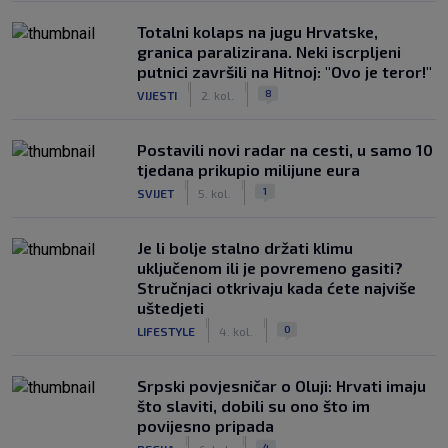
Totalni kolaps na jugu Hrvatske,
granica paralizirana. Neki iscrpljeni
putnici završili na Hitnoj: "Ovo je teror!"
|
|
8
VIJESTI
2. kol.
Postavili novi radar na cesti, u samo 10
tjedana prikupio milijune eura
|
|
1
SVIJET
5. kol.
Je li bolje stalno držati klimu
uključenom ili je povremeno gasiti?
Stručnjaci otkrivaju kada ćete najviše
uštedjeti
|
|
0
LIFESTYLE
4. kol.
Srpski povjesničar o Oluji: Hrvati imaju
što slaviti, dobili su ono što im
povijesno pripada
|
|
4