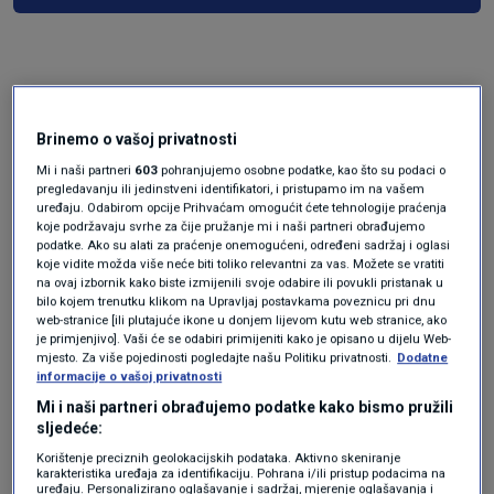
Brinemo o vašoj privatnosti
Mi i naši partneri
603
pohranjujemo osobne podatke, kao što su podaci o
pregledavanju ili jedinstveni identifikatori, i pristupamo im na vašem
uređaju. Odabirom opcije Prihvaćam omogućit ćete tehnologije praćenja
Oglas
koje podržavaju svrhe za čije pružanje mi i naši partneri obrađujemo
podatke. Ako su alati za praćenje onemogućeni, određeni sadržaj i oglasi
koje vidite možda više neće biti toliko relevantni za vas. Možete se vratiti
na ovaj izbornik kako biste izmijenili svoje odabire ili povukli pristanak u
bilo kojem trenutku klikom na Upravljaj postavkama poveznicu pri dnu
web-stranice [ili plutajuće ikone u donjem lijevom kutu web stranice, ako
je primjenjivo]. Vaši će se odabiri primijeniti kako je opisano u dijelu Web-
mjesto. Za više pojedinosti pogledajte našu Politiku privatnosti.
Dodatne
informacije o vašoj privatnosti
Mi i naši partneri obrađujemo podatke kako bismo pružili
sljedeće:
Korištenje preciznih geolokacijskih podataka. Aktivno skeniranje
karakteristika uređaja za identifikaciju. Pohrana i/ili pristup podacima na
uređaju. Personalizirano oglašavanje i sadržaj, mjerenje oglašavanja i