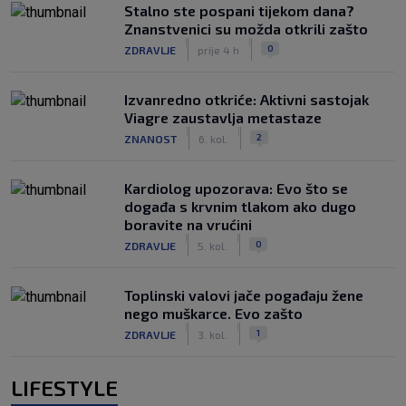
Stalno ste pospani tijekom dana?
Znanstvenici su možda otkrili zašto
|
|
0
ZDRAVLJE
prije 4 h
Izvanredno otkriće: Aktivni sastojak
Viagre zaustavlja metastaze
|
|
2
ZNANOST
6. kol.
Kardiolog upozorava: Evo što se
događa s krvnim tlakom ako dugo
boravite na vrućini
|
|
0
ZDRAVLJE
5. kol.
Toplinski valovi jače pogađaju žene
nego muškarce. Evo zašto
|
|
1
ZDRAVLJE
3. kol.
LIFESTYLE