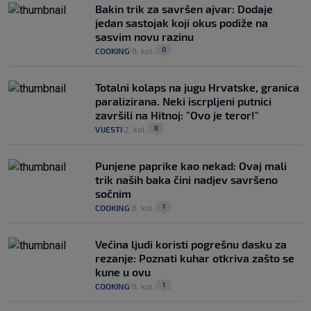
Bakin trik za savršen ajvar: Dodaje
jedan sastojak koji okus podiže na
sasvim novu razinu
0
COOKING
8. kol.
|
|
Totalni kolaps na jugu Hrvatske, granica
paralizirana. Neki iscrpljeni putnici
završili na Hitnoj: "Ovo je teror!"
8
VIJESTI
2. kol.
|
|
Punjene paprike kao nekad: Ovaj mali
trik naših baka čini nadjev savršeno
sočnim
1
COOKING
8. kol.
|
|
Većina ljudi koristi pogrešnu dasku za
rezanje: Poznati kuhar otkriva zašto se
kune u ovu
1
COOKING
8. kol.
|
|