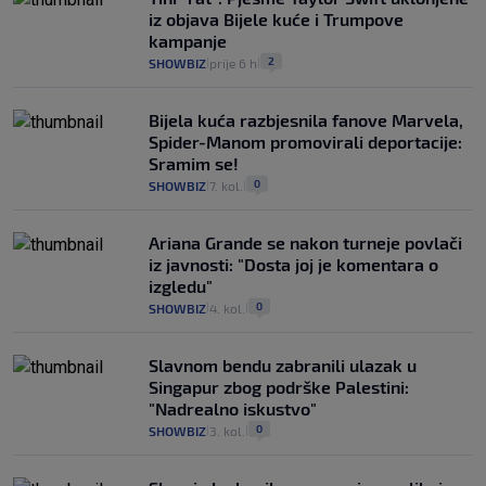
iz objava Bijele kuće i Trumpove
kampanje
2
SHOWBIZ
prije 6 h
|
|
Bijela kuća razbjesnila fanove Marvela,
Spider-Manom promovirali deportacije:
Sramim se!
0
SHOWBIZ
7. kol.
|
|
Ariana Grande se nakon turneje povlači
iz javnosti: "Dosta joj je komentara o
izgledu"
0
SHOWBIZ
4. kol.
|
|
Slavnom bendu zabranili ulazak u
Singapur zbog podrške Palestini:
"Nadrealno iskustvo"
0
SHOWBIZ
3. kol.
|
|