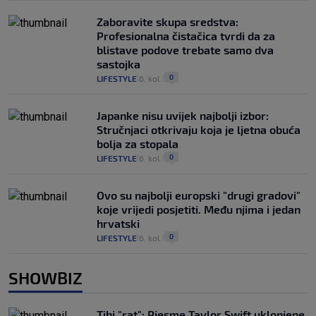
Zaboravite skupa sredstva:
Profesionalna čistačica tvrdi da za
blistave podove trebate samo dva
sastojka
0
LIFESTYLE
6. kol.
|
|
Japanke nisu uvijek najbolji izbor:
Stručnjaci otkrivaju koja je ljetna obuća
bolja za stopala
0
LIFESTYLE
6. kol.
|
|
Ovo su najbolji europski "drugi gradovi"
koje vrijedi posjetiti. Među njima i jedan
hrvatski
0
LIFESTYLE
6. kol.
|
|
SHOWBIZ
Tihi "rat": Pjesme Taylor Swift uklonjene