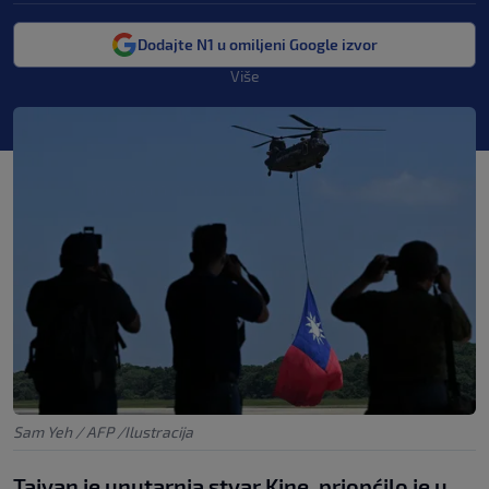
Dodajte N1 u omiljeni Google izvor
Više
Sam Yeh / AFP /Ilustracija
Tajvan je unutarnja stvar Kine, priopćilo je u