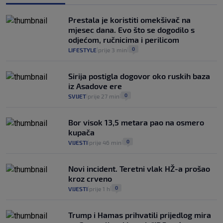
Izračunali smo koliko košta putovanje
automobilom na Hvar iz Zagreba, a
Prestala je koristiti omekšivač na
koliko iz Osijeka
mjesec dana. Evo što se dogodilo s
14
VIJESTI
2. kol.
|
|
odjećom, ručnicima i perilicom
0
LIFESTYLE
prije 3 min
|
|
Sirija postigla dogovor oko ruskih baza
iz Asadove ere
0
SVIJET
prije 27 min
|
|
Bor visok 13,5 metara pao na osmero
kupača
0
VIJESTI
prije 46 min
|
|
Novi incident. Teretni vlak HŽ-a prošao
kroz crveno
0
VIJESTI
prije 1 h
|
|
Trump i Hamas prihvatili prijedlog mira