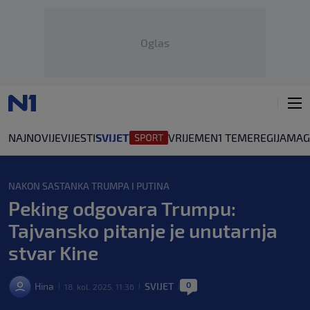
Oglas
NAJNOVIJE
VIJESTI
SVIJET
VRIJEME
N1 TEME
REGIJA
MAG
NAKON SASTANKA TRUMPA I PUTINA
Peking odgovara Trumpu:
Tajvansko pitanje je unutarnja
stvar Kine
0
Hina
SVIJET
18. kol. 2025. 11:36
|
|
|