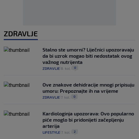
ZDRAVLJE
Stalno ste umorni? Liječnici upozoravaju
da bi uzrok mogao biti nedostatak ovog
važnog nutrijenta
0
ZDRAVLJE
8. kol.
|
|
Ove znakove dehidracije mnogi pripisuju
umoru: Prepoznajte ih na vrijeme
0
ZDRAVLJE
7. kol.
|
|
Kardiologinja upozorava: Ovo popularno
piće moglo bi pridonijeti začepljenju
arterija
2
LIFESTYLE
7. kol.
|
|