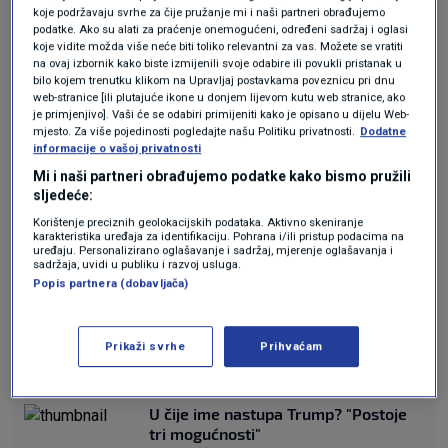
omogućimo mirno ujedinjenje. Nikada nećemo
koje podržavaju svrhe za čije pružanje mi i naši partneri obrađujemo
podatke. Ako su alati za praćenje onemogućeni, određeni sadržaj i oglasi
dopustiti nikome da na bilo koji način odvoji
koje vidite možda više neće biti toliko relevantni za vas. Možete se vratiti
na ovaj izbornik kako biste izmijenili svoje odabire ili povukli pristanak u
Tajvan od Kine", priopćila je.
bilo kojem trenutku klikom na Upravljaj postavkama poveznicu pri dnu
web-stranice [ili plutajuće ikone u donjem lijevom kutu web stranice, ako
Kina smatra Tajvan svojim teritorijem i obećala
je primjenjivo]. Vaši će se odabiri primijeniti kako je opisano u dijelu Web-
mjesto. Za više pojedinosti pogledajte našu Politiku privatnosti.
Dodatne
je da će se "ponovno ujediniti" s
informacije o vašoj privatnosti
Mi i naši partneri obrađujemo podatke kako bismo pružili
demokratskim otokom, čemu
sljedeće:
se tajvanska vlast žestoko protivi.
Korištenje preciznih geolokacijskih podataka. Aktivno skeniranje
karakteristika uređaja za identifikaciju. Pohrana i/ili pristup podacima na
uređaju. Personalizirano oglašavanje i sadržaj, mjerenje oglašavanja i
U svom odgovoru na Trumpovu izjavu,
sadržaja, uvidi u publiku i razvoj usluga.
Popis partnera (dobavljača)
tajvansko ministarstvo vanjskih poslova reklo
je da "uvijek pomno prati interakcije između
Prikaži svrhe
Prihvaćam
visokih dužnosnika Sjedinjenih Država i Kine".
U čije ime nastupa Trump? "Postoje
tri mogućnosti"