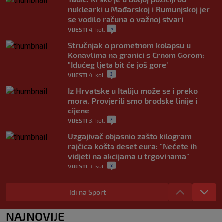
nuklearki u Mađarskoj i Rumunjskoj jer
se vodilo računa o važnoj stvari
5
VIJESTI
4. kol.
|
|
Stručnjak o prometnom kolapsu u
Konavlima na granici s Crnom Gorom:
"Idućeg ljeta bit će još gore"
3
VIJESTI
4. kol.
|
|
Iz Hrvatske u Italiju može se i preko
mora. Provjerili smo brodske linije i
cijene
2
VIJESTI
3. kol.
|
|
Uzgajivač objasnio zašto kilogram
rajčica košta deset eura: "Nećete ih
vidjeti na akcijama u trgovinama"
8
VIJESTI
3. kol.
|
|
Selidba je jedno od stresnijih iskustava.
Evo aktualnih cijena i nekoliko savjeta
Idi na Sport
da prođe što lakše i jeftinije
0
VIJESTI
2. kol.
NAJNOVIJE
|
|