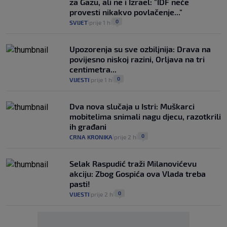
za Gazu, ali ne i Izrael: "IDF neće
provesti nikakvo povlačenje..."
0
SVIJET
prije 1 h
|
|
Upozorenja su sve ozbiljnija: Drava na
povijesno niskoj razini, Orljava na tri
centimetra...
0
VIJESTI
prije 1 h
|
|
Dva nova slučaja u Istri: Muškarci
mobitelima snimali nagu djecu, razotkrili
ih građani
0
CRNA KRONIKA
prije 2 h
|
|
Selak Raspudić traži Milanovićevu
akciju: Zbog Gospića ova Vlada treba
pasti!
0
VIJESTI
prije 2 h
|
|