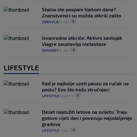
Stalno ste pospani tijekom dana?
Znanstvenici su možda otkrili zašto
0
ZDRAVLJE
7. kol.
|
|
Izvanredno otkriće: Aktivni sastojak
Viagre zaustavlja metastaze
2
ZNANOST
6. kol.
|
|
LIFESTYLE
Kad je najbolje uzeti pauzu za ručak na
poslu? Evo što kažu stručnjaci
0
LIFESTYLE
prije 9 h
|
|
Deset najdužih letova na svijetu: Traju
gotovo cijeli dan i povezuju najudaljenije
gradove
0
LIFESTYLE
7. kol.
|
|