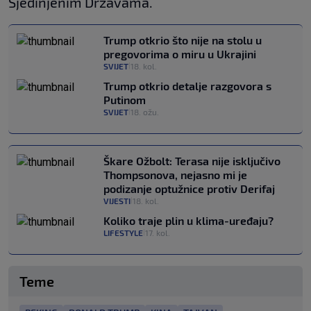
Sjedinjenim Državama.
Trump otkrio što nije na stolu u
pregovorima o miru u Ukrajini
SVIJET
18. kol.
|
Trump otkrio detalje razgovora s
Putinom
SVIJET
18. ožu.
|
Škare Ožbolt: Terasa nije isključivo
Thompsonova, nejasno mi je
podizanje optužnice protiv Derifaj
VIJESTI
18. kol.
|
Koliko traje plin u klima-uređaju?
LIFESTYLE
17. kol.
|
Teme