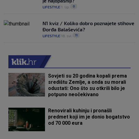
je najopasniji?
0
LIFESTYLE
1. lip.
|
|
N1 kviz / Koliko dobro poznajete stihove
Đorđa Balaševića?
11
LIFESTYLE
18. svi.
|
|
Sovjeti su 20 godina kopali prema
središtu Zemlje, a onda su morali
odustati: Ono što su otkrili bilo je
potpuno neočekivano
Renovirali kuhinju i pronašli
predmet koji im je donio bogatstvo
od 70 000 eura