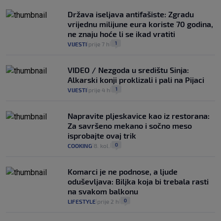
Država iseljava antifašiste: Zgradu
vrijednu milijune eura koriste 70 godina,
ne znaju hoće li se ikad vratiti
1
VIJESTI
prije 7 h
|
|
VIDEO / Nezgoda u središtu Sinja:
Alkarski konji proklizali i pali na Pijaci
1
VIJESTI
prije 4 h
|
|
Napravite pljeskavice kao iz restorana:
Za savršeno mekano i sočno meso
isprobajte ovaj trik
0
COOKING
8. kol.
|
|
Komarci je ne podnose, a ljude
oduševljava: Biljka koja bi trebala rasti
na svakom balkonu
0
LIFESTYLE
prije 2 h
|
|