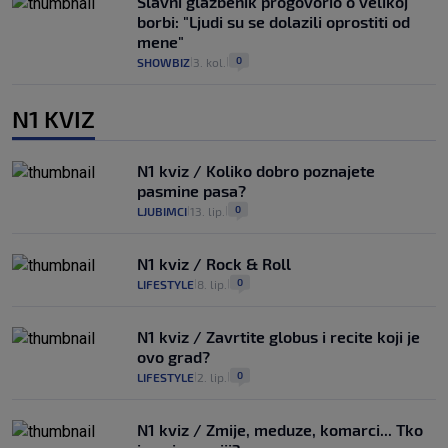
Slavni glazbenik progovorio o velikoj
borbi: "Ljudi su se dolazili oprostiti od
mene"
0
SHOWBIZ
3. kol.
|
|
N1 KVIZ
N1 kviz / Koliko dobro poznajete
pasmine pasa?
0
LJUBIMCI
13. lip.
|
|
N1 kviz / Rock & Roll
0
LIFESTYLE
8. lip.
|
|
N1 kviz / Zavrtite globus i recite koji je
ovo grad?
0
LIFESTYLE
2. lip.
|
|
N1 kviz / Zmije, meduze, komarci... Tko