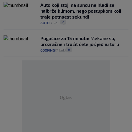
Auto koji stoji na suncu ne hladi se
najbrže klimom, nego postupkom koji
traje petnaest sekundi
0
AUTO
7. kol.
|
|
Pogačice za 15 minuta: Mekane su,
prozračne i tražit ćete još jednu turu
0
COOKING
7. kol.
|
|
Oglas