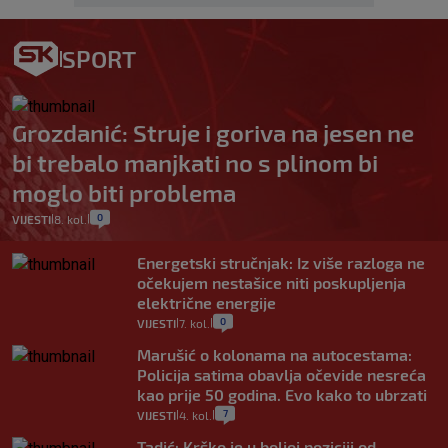
SPORT
Grozdanić: Struje i goriva na jesen ne
bi trebalo manjkati no s plinom bi
moglo biti problema
0
VIJESTI
8. kol.
|
|
Energetski stručnjak: Iz više razloga ne
očekujem nestašice niti poskupljenja
električne energije
0
VIJESTI
7. kol.
|
|
Marušić o kolonama na autocestama:
Policija satima obavlja očevide nesreća
kao prije 50 godina. Evo kako to ubrzati
7
VIJESTI
4. kol.
|
|
Tadić: Krško je u boljoj poziciji od