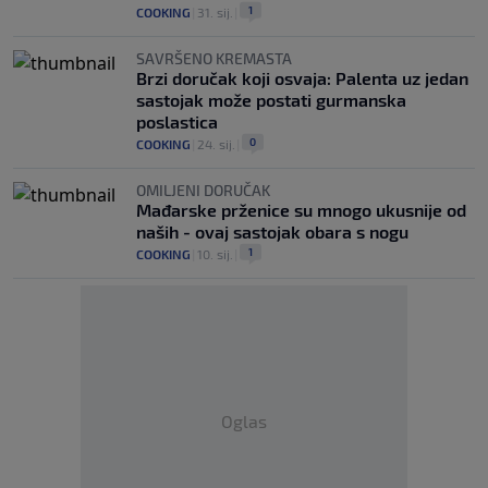
1
COOKING
|
31. sij.
|
SAVRŠENO KREMASTA
Brzi doručak koji osvaja: Palenta uz jedan
sastojak može postati gurmanska
poslastica
0
COOKING
|
24. sij.
|
OMILJENI DORUČAK
Mađarske prženice su mnogo ukusnije od
naših - ovaj sastojak obara s nogu
1
COOKING
|
10. sij.
|
Oglas