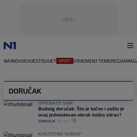
Oglas
NAJNOVIJE
VIJESTI
SVIJET
VRIJEME
N1 TEME
REGIJA
MAG
DORUČAK
ISPROBAJTE SAMI
Budwig doručak: Što je točno i zašto je
ovaj jednostavan obrok toliko zdrav?
1
ZDRAVLJE
|
25. srp.
|
KVALITETNO "GORIVO"