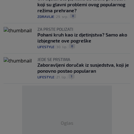
koji su glavni problemi ovog popularnog
režima prehrane?
0
ZDRAVLJE
|
29. srp.
|
ZA PRSTE POLIZATI
Pohani kruh kao iz djetinjstva? Samo ako
izbjegnete ove pogreške
0
LIFESTYLE
|
30. lip.
|
JEDE SE PRSTIMA
Zaboravljeni doručak iz susjedstva, koji je
ponovno postao popularan
1
LIFESTYLE
|
21. lip.
|
Oglas