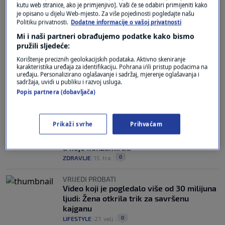
kutu web stranice, ako je primjenjivo]. Vaši će se odabiri primijeniti kako
JEDNOSTAVNE NAVIKE
je opisano u dijelu Web-mjesto. Za više pojedinosti pogledajte našu
Liječnici kažu da ovih pet stvari treba
Politiku privatnosti.
Dodatne informacije o vašoj privatnosti
obaviti do 10 sati kako biste imali više
energije tijekom dana
Mi i naši partneri obrađujemo podatke kako bismo
pružili sljedeće:
0
LIFESTYLE
|
18. srp.
|
Korištenje preciznih geolokacijskih podataka. Aktivno skeniranje
karakteristika uređaja za identifikaciju. Pohrana i/ili pristup podacima na
TROSTRUKI UDARAC
uređaju. Personalizirano oglašavanje i sadržaj, mjerenje oglašavanja i
Žgaravica i nadutost već ujutro? Ovo je
sadržaja, uvidi u publiku i razvoj usluga.
najgori doručak koji možete pojesti
Popis partnera (dobavljača)
1
ZDRAVLJE
|
24. svi.
|
PROVEDENE BROJNE STUDIJE
Prikaži svrhe
Prihvaćam
Doručak koji će povisiti kolesterol: Evo
koje namirnice trebate ujutro izbjegavati,
a koje konzumirati
0
ZDRAVLJE
|
15. tra.
|
VRIJEDI PROBATI
Video koji je pogledalo više od 30 milijuna
ljudi: Žena otkrila trik za savršenu
kajganu
0
LIFESTYLE
|
27. velj.
|