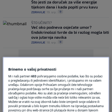
Što jesti za doručak za više energije
tijekom dana i kada popiti prvu kavu
0
ZDRAVLJE
|
19. srp.
|
ŠTO UČINITI?
Već oko podneva osjećate umor?
Endokrinolozi tvrde da bi razlog mogla biti
ova jutarnja navika
0
ZDRAVLJE
|
18. srp.
|
Brinemo o vašoj privatnosti
Mi i naši partneri
603
pohranjujemo osobne podatke, kao što su podaci
Oglas
o pregledavanju ili jedinstveni identifikatori, i pristupamo im na vašem
uređaju. Odabirom opcije Prihvaćam omogućit ćete tehnologije
praćenja koje podržavaju svrhe za čije pružanje mi i naši partneri
obrađujemo podatke. Ako su alati za praćenje onemogućeni, određeni
sadržaj i oglasi koje vidite možda više neće biti toliko relevantni za vas.
Možete se vratiti na ovaj izbornik kako biste izmijenili svoje odabire ili
povukli pristanak u bilo kojem trenutku klikom na Upravljaj postavkama
poveznicu pri dnu web-stranice [ili plutajuće ikone u donjem lijevom