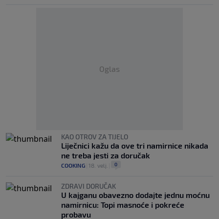
Oglas
KAO OTROV ZA TIJELO
Liječnici kažu da ove tri namirnice nikada
ne treba jesti za doručak
0
COOKING
|
18. velj.
|
ZDRAVI DORUČAK
U kajganu obavezno dodajte jednu moćnu
namirnicu: Topi masnoće i pokreće
probavu