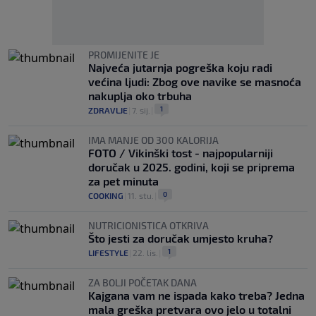
PROMIJENITE JE
Najveća jutarnja pogreška koju radi
većina ljudi: Zbog ove navike se masnoća
nakuplja oko trbuha
1
ZDRAVLJE
|
7. sij.
|
IMA MANJE OD 300 KALORIJA
FOTO / Vikinški tost - najpopularniji
doručak u 2025. godini, koji se priprema
za pet minuta
0
COOKING
|
11. stu.
|
NUTRICIONISTICA OTKRIVA
Što jesti za doručak umjesto kruha?
1
LIFESTYLE
|
22. lis.
|
ZA BOLJI POČETAK DANA
Kajgana vam ne ispada kako treba? Jedna
mala greška pretvara ovo jelo u totalni