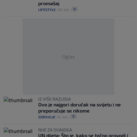
promašaj
0
LIFESTYLE
|
28. kol.
|
Oglas
IZ VIŠE RAZLOGA
Ovo je najgori doručak na svijetu i ne
preporučuje se nikome
0
ZDRAVLJE
|
15. kol.
|
NIJE ZA SVAKOGA
UN dijeta: Što je, kako se točno provodi i