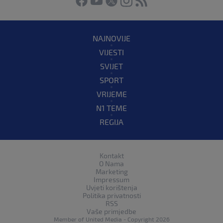
NAJNOVIJE
VIJESTI
SVIJET
SPORT
VRIJEME
N1 TEME
REGIJA
Kontakt
O Nama
Marketing
Impressum
Uvjeti korištenja
Politika privatnosti
RSS
Vaše primjedbe
Member of
United Media
- Copyright 2026