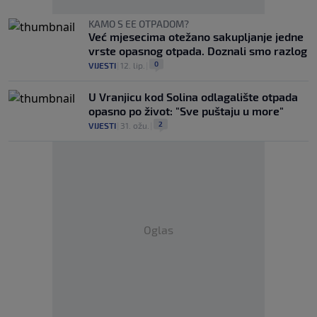
KAMO S EE OTPADOM?
Već mjesecima otežano sakupljanje jedne
vrste opasnog otpada. Doznali smo razlog
0
VIJESTI
|
12. lip.
|
U Vranjicu kod Solina odlagalište otpada
opasno po život: "Sve puštaju u more"
2
VIJESTI
|
31. ožu.
|
Oglas