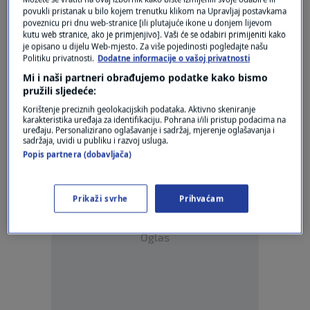
MOBY DREA
povukli pristanak u bilo kojem trenutku klikom na Upravljaj postavkama
FOTO / Brod s azbestom već danima pluta
poveznicu pri dnu web-stranice [ili plutajuće ikone u donjem lijevom
ispred Italije: Nije mu dozvoljeno ni
kutu web stranice, ako je primjenjivo]. Vaši će se odabiri primijeniti kako
uplovljavanje u ovu luku
je opisano u dijelu Web-mjesto. Za više pojedinosti pogledajte našu
Politiku privatnosti.
Dodatne informacije o vašoj privatnosti
0
VIJESTI
|
8. ruj.
|
Mi i naši partneri obrađujemo podatke kako bismo
pružili sljedeće:
ŠIRINA U SOLINU
Još azbesta kod Splita: Ovaj put
Korištenje preciznih geolokacijskih podataka. Aktivno skeniranje
pronađene azbestne cijevi
karakteristika uređaja za identifikaciju. Pohrana i/ili pristup podacima na
uređaju. Personalizirano oglašavanje i sadržaj, mjerenje oglašavanja i
0
VIJESTI
|
4. kol.
|
sadržaja, uvidi u publiku i razvoj usluga.
Popis partnera (dobavljača)
Prikaži svrhe
Prihvaćam
Oglas