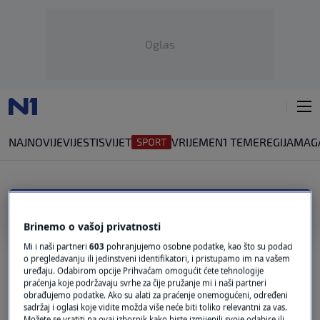
Oglas
NAJNOVIJE
VIJESTI
SVIJET
VRIJEME
N1 TEME
REGIJA
MAG
OPASAN OTPAD
Brinemo o vašoj privatnosti
FOND ZA ZAŠTITU OKOLIŠA
Mi i naši partneri
603
pohranjujemo osobne podatke, kao što su podaci
Mjesecima je bilo problema s odvozom
o pregledavanju ili jedinstveni identifikatori, i pristupamo im na vašem
jedne vrste opasnog otpada. Provjerili
uređaju. Odabirom opcije Prihvaćam omogućit ćete tehnologije
smo kako je sada
praćenja koje podržavaju svrhe za čije pružanje mi i naši partneri
obrađujemo podatke. Ako su alati za praćenje onemogućeni, određeni
0
VIJESTI
|
prije 0 min.
|
sadržaj i oglasi koje vidite možda više neće biti toliko relevantni za vas.
Možete se vratiti na ovaj izbornik kako biste izmijenili svoje odabire ili