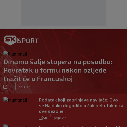
SPORT
Dinamo šalje stopera na posudbu:
Povratak u formu nakon ozljede
tražit će u Francuskoj
|
SK
prije 1 h
Podatak koji zabrinjava navijače: Ovo
se Hajduku dogodilo u čak pet utakmica
ove sezone
|
SK
prije 2 h