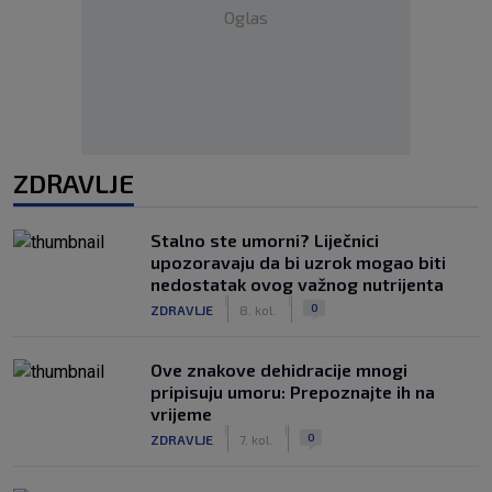
Oglas
ZDRAVLJE
Stalno ste umorni? Liječnici
upozoravaju da bi uzrok mogao biti
nedostatak ovog važnog nutrijenta
|
|
0
ZDRAVLJE
8. kol.
Ove znakove dehidracije mnogi
pripisuju umoru: Prepoznajte ih na
vrijeme
|
|
0
ZDRAVLJE
7. kol.