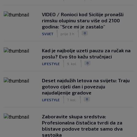
VIDEO / Ronioci kod Sicilije pronašli
rimsku olupinu staru više od 2100
godina: "Srce mi je zastalo"
|
|
0
SVIJET
prije 3 h
Kad je najbolje uzeti pauzu za ručak na
poslu? Evo što kažu stručnjaci
|
|
0
LIFESTYLE
9. kol.
Deset najdužih letova na svijetu: Traju
gotovo cijeli dan i povezuju
najudaljenije gradove
|
|
0
LIFESTYLE
7. kol.
Zaboravite skupa sredstva:
Profesionalna čistačica tvrdi da za
blistave podove trebate samo dva
sastojka