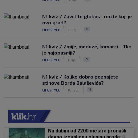
N1 kviz / Zavrtite globus i recite koji je
ovo grad?
|
|
0
LIFESTYLE
2. lip.
N1 kviz / Zmije, meduze, komarci... Tko
je najopasniji?
|
|
0
LIFESTYLE
1. lip.
N1 kviz / Koliko dobro poznajete
stihove Đorđa Balaševića?
|
|
11
LIFESTYLE
18. svi.
Na dubini od 2200 metara pronašli
davno izgubljenu olupinu broda: U