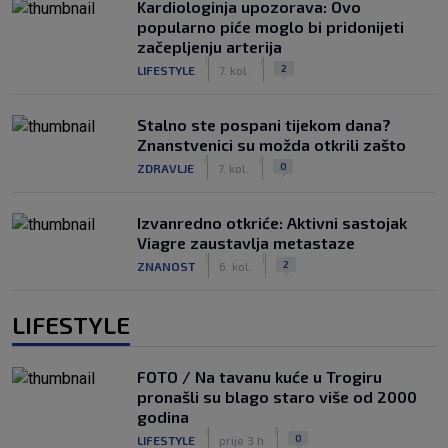
Kardiologinja upozorava: Ovo
popularno piće moglo bi pridonijeti
začepljenju arterija
|
|
2
LIFESTYLE
7. kol.
Stalno ste pospani tijekom dana?
Znanstvenici su možda otkrili zašto
|
|
0
ZDRAVLJE
7. kol.
Izvanredno otkriće: Aktivni sastojak
Viagre zaustavlja metastaze
|
|
2
ZNANOST
6. kol.
LIFESTYLE
FOTO / Na tavanu kuće u Trogiru
pronašli su blago staro više od 2000
godina
|
|
0
LIFESTYLE
prije 3 h