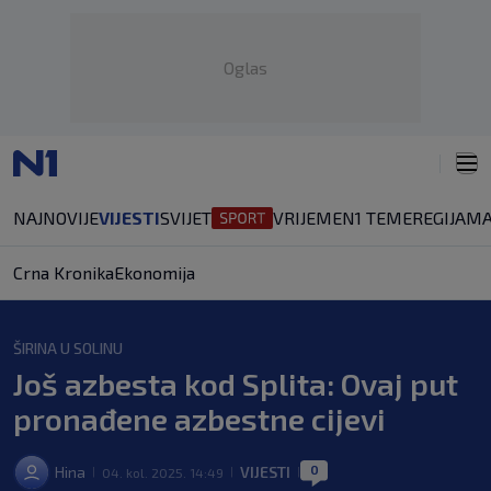
Oglas
NAJNOVIJE
VIJESTI
SVIJET
VRIJEME
N1 TEME
REGIJA
MA
Crna Kronika
Ekonomija
ŠIRINA U SOLINU
Još azbesta kod Splita: Ovaj put
pronađene azbestne cijevi
0
Hina
VIJESTI
04. kol. 2025. 14:49
|
|
|