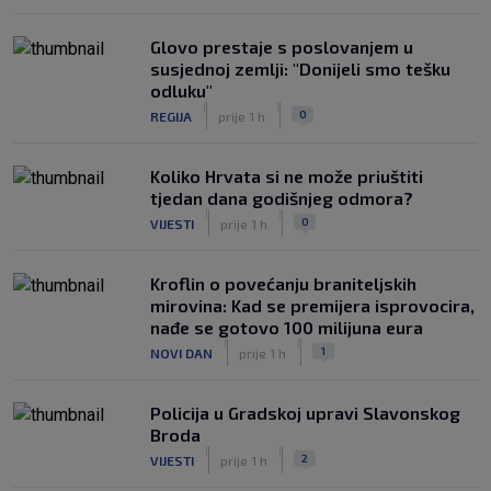
Glovo prestaje s poslovanjem u
susjednoj zemlji: "Donijeli smo tešku
odluku"
|
|
0
REGIJA
prije 1 h
Koliko Hrvata si ne može priuštiti
tjedan dana godišnjeg odmora?
|
|
0
VIJESTI
prije 1 h
Kroflin o povećanju braniteljskih
mirovina: Kad se premijera isprovocira,
nađe se gotovo 100 milijuna eura
|
|
1
NOVI DAN
prije 1 h
Policija u Gradskoj upravi Slavonskog
Broda
|
|
2
VIJESTI
prije 1 h