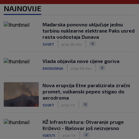
Juniori Dinama poraženi u finalu
NAJNOVIJE
juniorskog turnira Mladen Ramljak
|
SK
9. kol.
Mađarska ponovno uključuje jednu
Sjajni Varaždin razbio Slaven u derbiju
turbinu nuklearne elektrane Paks usred
sjevera
rasta vodostaja Dunava
|
|
|
SK
9. kol.
0
SVIJET
prije 26 min
Vlada objavila nove cijene goriva
|
|
0
EKONOMIJA
prije 49 min
Nova erupcija Etne paralizirala zračni
promet, vulkanski pepeo stigao do
aerodroma
|
|
0
SVIJET
prije 1 h
HŽ Infrastruktura: Otvaranje pruge
Križevci - Bjelovar još neizvjesno
|
|
0
VIJESTI
prije 1 h