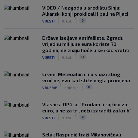
VIDEO / Nezgoda u središtu Sinja:
Alkarski konji proklizali i pali na Pijaci
|
|
9
VIJESTI
9. kol.
Država iseljava antifašiste: Zgradu
vrijednu milijune eura koriste 70
godina, ne znaju hoće li se ikad vratiti
|
|
13
VIJESTI
9. kol.
Crveni Meteoalarm na snazi zbog
vrućine, evo kad stiže nagla promjena
|
|
0
VRIJEME
prije 4 h
Vlasnica OPG-a: "Prodam li rajčicu za
euro, a ne za tri, neću zaraditi za kruh"
|
|
9
VIJESTI
9. kol.
Selak Raspudić traži Milanovićevu