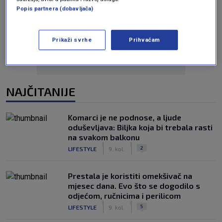
Popis partnera (dobavljača)
Oglas
Prikaži svrhe
Prihvaćam
NAJČITANIJE
Komarci je ne podnose, a ljude
oduševljava: Biljka koja bi trebala rasti
na svakom balkonu
|
|
2
LIFESTYLE
9. kol.
Prestala je koristiti omekšivač na
mjesec dana. Evo što se dogodilo s
odjećom, ručnicima i perilicom
|
|
5
LIFESTYLE
9. kol.