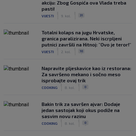
akciju: Zbog Gospića ova Vlada treba
pasti!
|
|
31
VIJESTI
9. kol.
Totalni kolaps na jugu Hrvatske,
granica paralizirana. Neki iscrpljeni
putnici završili na Hitnoj: "Ovo je teror!"
|
|
10
VIJESTI
2. kol.
Napravite pljeskavice kao iz restorana:
Za savršeno mekano i sočno meso
isprobajte ovaj trik
|
|
0
COOKING
8. kol.
Bakin trik za savršen ajvar: Dodaje
jedan sastojak koji okus podiže na
sasvim novu razinu
|
|
0
COOKING
8. kol.