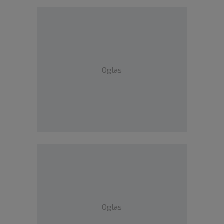
Oglas
Oglas