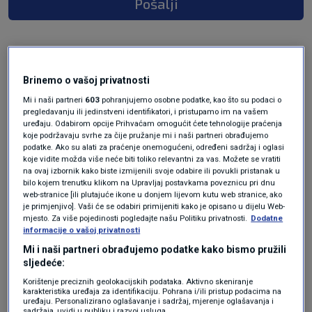
Pošalji
Brinemo o vašoj privatnosti
Mi i naši partneri
603
pohranjujemo osobne podatke, kao što su podaci o
pregledavanju ili jedinstveni identifikatori, i pristupamo im na vašem
uređaju. Odabirom opcije Prihvaćam omogućit ćete tehnologije praćenja
koje podržavaju svrhe za čije pružanje mi i naši partneri obrađujemo
podatke. Ako su alati za praćenje onemogućeni, određeni sadržaj i oglasi
Oglas
koje vidite možda više neće biti toliko relevantni za vas. Možete se vratiti
na ovaj izbornik kako biste izmijenili svoje odabire ili povukli pristanak u
bilo kojem trenutku klikom na Upravljaj postavkama poveznicu pri dnu
web-stranice [ili plutajuće ikone u donjem lijevom kutu web stranice, ako
je primjenjivo]. Vaši će se odabiri primijeniti kako je opisano u dijelu Web-
mjesto. Za više pojedinosti pogledajte našu Politiku privatnosti.
Dodatne
informacije o vašoj privatnosti
Mi i naši partneri obrađujemo podatke kako bismo pružili
sljedeće:
Korištenje preciznih geolokacijskih podataka. Aktivno skeniranje
karakteristika uređaja za identifikaciju. Pohrana i/ili pristup podacima na
uređaju. Personalizirano oglašavanje i sadržaj, mjerenje oglašavanja i
sadržaja, uvidi u publiku i razvoj usluga.