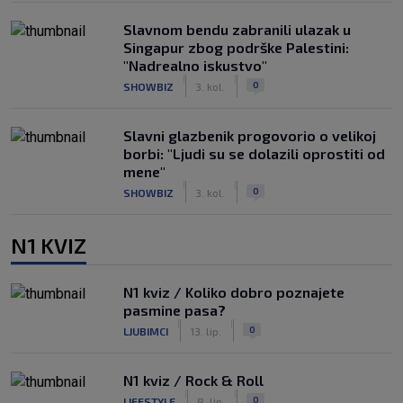
Slavnom bendu zabranili ulazak u
Singapur zbog podrške Palestini:
"Nadrealno iskustvo"
|
|
0
SHOWBIZ
3. kol.
Slavni glazbenik progovorio o velikoj
borbi: "Ljudi su se dolazili oprostiti od
mene"
|
|
0
SHOWBIZ
3. kol.
N1 KVIZ
N1 kviz / Koliko dobro poznajete
pasmine pasa?
|
|
0
LJUBIMCI
13. lip.
N1 kviz / Rock & Roll
|
|
0
LIFESTYLE
8. lip.