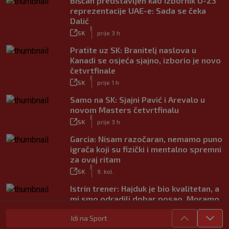
Bišćan predstavljen kao izbornik U-23
reprezentacije UAE-e: Sada se čeka
Dalić
|
SK
prije 3 h
Pratite uz SK: Branitelj naslova u
Kanadi se osjeća sjajno, izborio je novo
četvrtfinale
|
SK
prije 1 h
Samo na SK: Sjajni Pavić i Arevalo u
novom Masters četvrtfinalu
|
SK
prije 3 h
Garcia: Nisam razočaran, nemamo puno
igrača koji su fizički i mentalno spremni
za ovaj ritam
|
SK
9. kol.
Istrin trener: Hajduk je bio kvalitetan, a
mi smo odradili dobar posao. Moramo
popraviti koncentraciju
Idi na Sport
|
SK
9. kol.