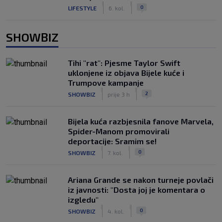
|
|
0
LIFESTYLE
6. kol.
SHOWBIZ
Tihi "rat": Pjesme Taylor Swift
uklonjene iz objava Bijele kuće i
Trumpove kampanje
|
|
2
SHOWBIZ
prije 3 h
Bijela kuća razbjesnila fanove Marvela,
Spider-Manom promovirali
deportacije: Sramim se!
|
|
0
SHOWBIZ
7. kol.
Ariana Grande se nakon turneje povlači
iz javnosti: "Dosta joj je komentara o
izgledu"
|
|
0
SHOWBIZ
4. kol.