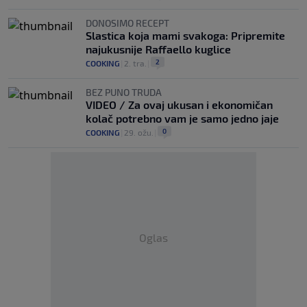
DONOSIMO RECEPT
Slastica koja mami svakoga: Pripremite
najukusnije Raffaello kuglice
2
COOKING
|
2. tra.
|
BEZ PUNO TRUDA
VIDEO / Za ovaj ukusan i ekonomičan
kolač potrebno vam je samo jedno jaje
0
COOKING
|
29. ožu.
|
Oglas