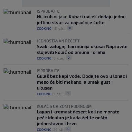
ISPROBAJTE
Ni kruh ni jaja: Kuhari uvijek dodaju jednu
jeftinu stvar za najsočnije ćufte
0
COOKING
|
15. ožu.
|
JEDNOSTAVAN RECEPT
Svaki zalogaj, harmonija okusa: Napravite
slojeviti kolač od limuna i oraha
0
COOKING
|
8. ožu.
|
ISPROBAJTE
Gulaš bez kapi vode: Dodajte ovo u lonac i
meso će biti mekano, a umak gust i
ukusan
1
COOKING
|
1. ožu.
|
KOLAČ S GRIZOM I PUDINGOM
Lagan i kremast desert koji ne morate
peći: Idealan je kada želite nešto
jednostavno i brzo
0
COOKING
|
29. sij.
|