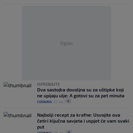
Oglas
ISPROBAJTE
Dva sastojka dovoljna su za uštipke koji
ne upijaju ulje: A gotovi su za pet minuta
0
COOKING
|
27. sij.
|
Najbolji recept za krafne: Usvojite ova
četiri ključna savjeta i uspjet će vam svaki
put
0
COOKING
|
26. sij.
|