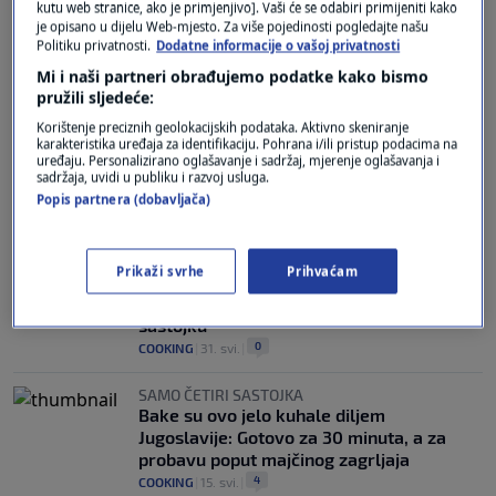
kutu web stranice, ako je primjenjivo]. Vaši će se odabiri primijeniti kako
Naše bake su pirjano meso kuhale tako da
je opisano u dijelu Web-mjesto. Za više pojedinosti pogledajte našu
se topi u ustima: Pripazite, jedna pogreška
Politiku privatnosti.
Dodatne informacije o vašoj privatnosti
može sve pokvariti
Mi i naši partneri obrađujemo podatke kako bismo
0
COOKING
|
9. lip.
|
pružili sljedeće:
KAKVA POSLASTICA!
Korištenje preciznih geolokacijskih podataka. Aktivno skeniranje
karakteristika uređaja za identifikaciju. Pohrana i/ili pristup podacima na
VIDEO / Crno-bijela fantazija: Kolač koji
uređaju. Personalizirano oglašavanje i sadržaj, mjerenje oglašavanja i
spaja mekani biskvit, bogate kreme i
sadržaja, uvidi u publiku i razvoj usluga.
čokoladnu glazuru
Popis partnera (dobavljača)
0
COOKING
|
7. lip.
|
ISPROBAJTE!
Prikaži svrhe
Prihvaćam
Trik za ćufte koje ostaju mekane i sočne
čak i sljedeći dan: Tajna je u jednom
sastojku
0
COOKING
|
31. svi.
|
SAMO ČETIRI SASTOJKA
Bake su ovo jelo kuhale diljem
Jugoslavije: Gotovo za 30 minuta, a za
probavu poput majčinog zagrljaja
4
COOKING
|
15. svi.
|