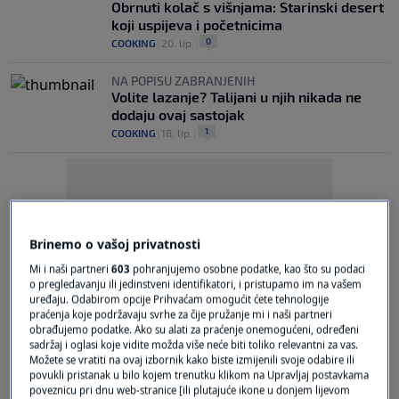
Obrnuti kolač s višnjama: Starinski desert
koji uspijeva i početnicima
0
COOKING
|
20. lip.
|
NA POPISU ZABRANJENIH
Volite lazanje? Talijani u njih nikada ne
dodaju ovaj sastojak
1
COOKING
|
18. lip.
|
Brinemo o vašoj privatnosti
Oglas
Mi i naši partneri
603
pohranjujemo osobne podatke, kao što su podaci
o pregledavanju ili jedinstveni identifikatori, i pristupamo im na vašem
uređaju. Odabirom opcije Prihvaćam omogućit ćete tehnologije
praćenja koje podržavaju svrhe za čije pružanje mi i naši partneri
obrađujemo podatke. Ako su alati za praćenje onemogućeni, određeni
sadržaj i oglasi koje vidite možda više neće biti toliko relevantni za vas.
Možete se vratiti na ovaj izbornik kako biste izmijenili svoje odabire ili
povukli pristanak u bilo kojem trenutku klikom na Upravljaj postavkama
poveznicu pri dnu web-stranice [ili plutajuće ikone u donjem lijevom
PAŽLJIVO PRIPREMAJTE