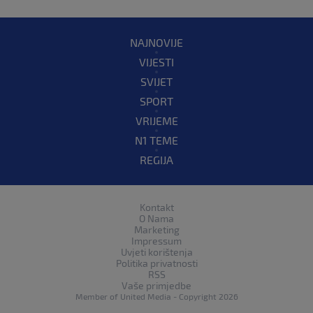
NAJNOVIJE
VIJESTI
SVIJET
SPORT
VRIJEME
N1 TEME
REGIJA
Kontakt
O Nama
Marketing
Impressum
Uvjeti korištenja
Politika privatnosti
RSS
Vaše primjedbe
Member of
United Media
- Copyright 2026