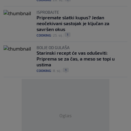
ISPROBAJTE
Pripremate slatki kupus? Jedan
neočekivani sastojak je ključan za
savršen okus
1
COOKING
|
25. sij.
|
BOLJE OD GULAŠA
Starinski recept će vas oduševiti:
Priprema se za čas, a meso se topi u
ustima
1
COOKING
|
8. sij.
|
Oglas