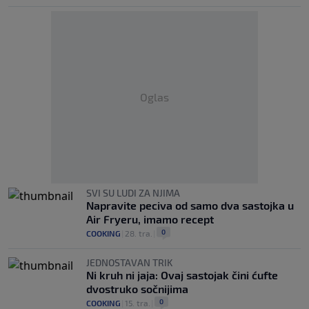
Oglas
SVI SU LUDI ZA NJIMA
Napravite peciva od samo dva sastojka u
Air Fryeru, imamo recept
0
COOKING
|
28. tra.
|
JEDNOSTAVAN TRIK
Ni kruh ni jaja: Ovaj sastojak čini ćufte
dvostruko sočnijima
0
COOKING
|
15. tra.
|