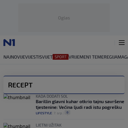
Oglas
NAJNOVIJE
VIJESTI
SVIJET
VRIJEME
N1 TEME
REGIJA
MAG
RECEPT
KADA DODATI SOL
Barillin glavni kuhar otkrio tajnu savršene
tjestenine: Većina ljudi radi istu pogrešku
0
LIFESTYLE
|
7. srp.
|
LJETNI UŽITAK