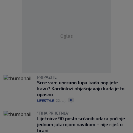
Oglas
PRIPAZITE
Srce vam ubrzano lupa kada popijete
kavu? Kardiolozi objašnjavaju kada je to
opasno
0
LIFESTYLE
|
22. sij.
|
"TIHA PRIJETNJA"
Liječnica: 90 posto srčanih udara počinje
jednom jutarnjom navikom – nije riječ o
hrani