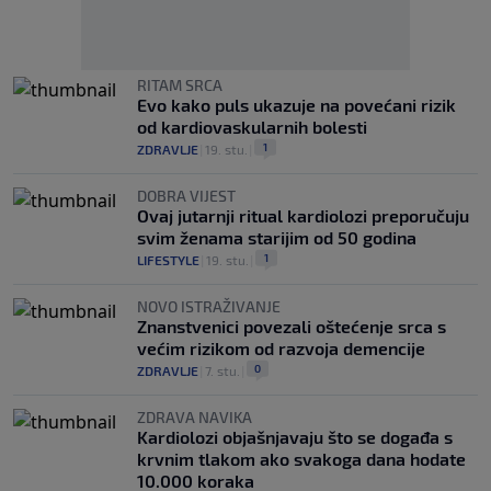
RITAM SRCA
Evo kako puls ukazuje na povećani rizik
od kardiovaskularnih bolesti
1
ZDRAVLJE
|
19. stu.
|
DOBRA VIJEST
Ovaj jutarnji ritual kardiolozi preporučuju
svim ženama starijim od 50 godina
1
LIFESTYLE
|
19. stu.
|
NOVO ISTRAŽIVANJE
Znanstvenici povezali oštećenje srca s
većim rizikom od razvoja demencije
0
ZDRAVLJE
|
7. stu.
|
ZDRAVA NAVIKA
Kardiolozi objašnjavaju što se događa s
krvnim tlakom ako svakoga dana hodate
10.000 koraka