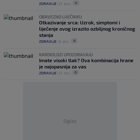
4
ZDRAVLJE
|
21. pro.
|
OBAVEZNO LIJEČNIKU
Otkazivanje srca: Uzrok, simptomi i
liječenje ovog izrazito ozbiljnog kroničnog
stanja
0
ZDRAVLJE
|
8. pro.
|
KARDIOLOZI UPOZORAVAJU
Imate visoki tlak? Ova kombinacija hrane
je najopasnija za vas
0
ZDRAVLJE
|
21. stu.
|
Oglas