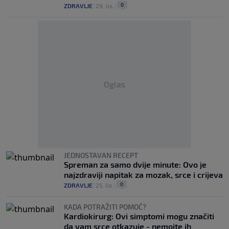
0
ZDRAVLJE
|
29. lis.
|
Oglas
JEDNOSTAVAN RECEPT
Spreman za samo dvije minute: Ovo je
najzdraviji napitak za mozak, srce i crijeva
0
ZDRAVLJE
|
25. lis.
|
KADA POTRAŽITI POMOĆ?
Kardiokirurg: Ovi simptomi mogu značiti
da vam srce otkazuje - nemojte ih