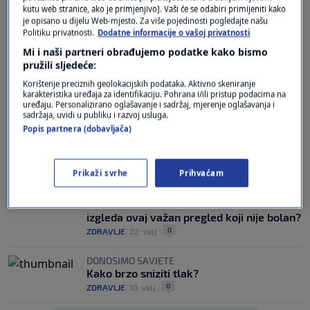
kutu web stranice, ako je primjenjivo]. Vaši će se odabiri primijeniti kako
je opisano u dijelu Web-mjesto. Za više pojedinosti pogledajte našu
Politiku privatnosti.
Dodatne informacije o vašoj privatnosti
DVIJE KLJUČNE VRIJEDNOSTI
Kardiolog: Ovo je prva stvar koju uvijek
Mi i naši partneri obrađujemo podatke kako bismo
gledam u nalazima pacijenata
pružili sljedeće:
0
ZDRAVLJE
|
8. svi.
|
Korištenje preciznih geolokacijskih podataka. Aktivno skeniranje
karakteristika uređaja za identifikaciju. Pohrana i/ili pristup podacima na
uređaju. Personalizirano oglašavanje i sadržaj, mjerenje oglašavanja i
MOŽE DOVESTI DO KOMPLIKACIJA
sadržaja, uvidi u publiku i razvoj usluga.
Miokarditis: Uzrok, simptomi i liječenje
Popis partnera (dobavljača)
opasne bolesti koja može dovesti do
zatajenja srca
0
ZDRAVLJE
|
1. ožu.
|
Prikaži svrhe
Prihvaćam
EHOKARDIOGRAFIJA
Ultrazvuk srca: Kada se radi i kako točno
izgleda ovaj važan pregled koji nije bolan?
0
ZDRAVLJE
|
22. velj.
|
DONOSIMO SAVJETE
Kako brzo sniziti tlak?
0
ZDRAVLJE
|
10. velj.
|