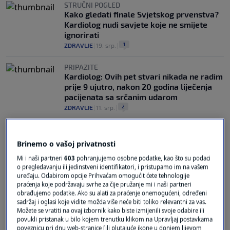
STRUČNI POGLED
Kako gledati finale Svjetskog prvenstva?
Kardiolog nudi savjete koje ne smijete
ignorirati
1
ZDRAVLJE
|
19. srp.
|
PRIPAZITE
Kardiolog: Ovih pet stvari nikada ne radim
prije 9 ujutro, nakon 20 godina liječenja
pacijenata sa srčanim udarom
2
ZDRAVLJE
|
11. srp.
|
Brinemo o vašoj privatnosti
Mi i naši partneri
603
pohranjujemo osobne podatke, kao što su podaci
o pregledavanju ili jedinstveni identifikatori, i pristupamo im na vašem
uređaju. Odabirom opcije Prihvaćam omogućit ćete tehnologije
praćenja koje podržavaju svrhe za čije pružanje mi i naši partneri
Oglas
obrađujemo podatke. Ako su alati za praćenje onemogućeni, određeni
sadržaj i oglasi koje vidite možda više neće biti toliko relevantni za vas.
Možete se vratiti na ovaj izbornik kako biste izmijenili svoje odabire ili
povukli pristanak u bilo kojem trenutku klikom na Upravljaj postavkama
poveznicu pri dnu web-stranice [ili plutajuće ikone u donjem lijevom