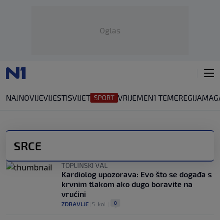
Oglas
NAJNOVIJE
VIJESTI
SVIJET
VRIJEME
N1 TEME
REGIJA
MAG
SRCE
TOPLINSKI VAL
Kardiolog upozorava: Evo što se događa s
krvnim tlakom ako dugo boravite na
vrućini
0
ZDRAVLJE
|
5. kol.
|