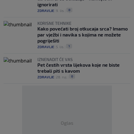
ignorirati
0
ZDRAVLJE
|
9. lis.
|
KORISNE TEHNIKE
Kako povećati broj otkucaja srca? Imamo
par vježbi i navika s kojima ne možete
pogriješiti
1
ZDRAVLJE
|
5. lis.
|
IZNENADIT ĆE VAS
Pet čestih vrsta lijekova koje ne biste
trebali piti s kavom
0
ZDRAVLJE
|
28. ruj.
|
Oglas