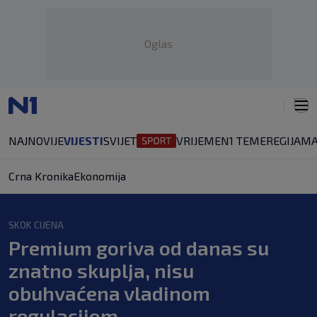
Oglas
NAJNOVIJE
VIJESTI
SVIJET
VRIJEME
N1 TEME
REGIJA
MA
Crna Kronika
Ekonomija
SKOK CIJENA
Premium goriva od danas su
znatno skuplja, nisu
obuhvaćena vladinom
regulacijom