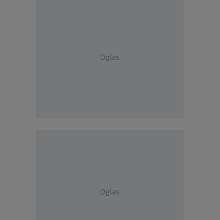
Oglas
Oglas