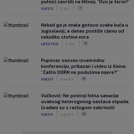
putnici završili na Hitnoj: "Ovo je teror!"
|
|
7
VIJESTI
2. kol.
Nekad ga je imala gotovo svaka kuća u
Jugoslaviji, a danas postiže cijenu od
nekoliko stotina eura
|
|
0
LIFESTYLE
5. kol.
Pupovac sazvao izvanrednu
konferenciju, prikazan i video iz Knina:
"Zašto DORH ne poduzima mjere?"
|
|
14
VIJESTI
prije 9 h
Vučković: Ne postoji hitna sanacija
ovakvog heterogenog sastava otpada.
Građani su s razlogom zabrinuti!
|
|
13
VIJESTI
prije 8 h