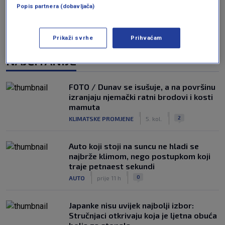
Popis partnera (dobavljača)
Prikaži svrhe
Prihvaćam
NAJČITANIJE
FOTO / Dunav se isušuje, a na površinu
izranjaju njemački ratni brodovi i kosti
mamuta
|
|
2
KLIMATSKE PROMJENE
5. kol.
Auto koji stoji na suncu ne hladi se
najbrže klimom, nego postupkom koji
traje petnaest sekundi
|
|
0
AUTO
prije 11 h
Japanke nisu uvijek najbolji izbor:
Stručnjaci otkrivaju koja je ljetna obuća