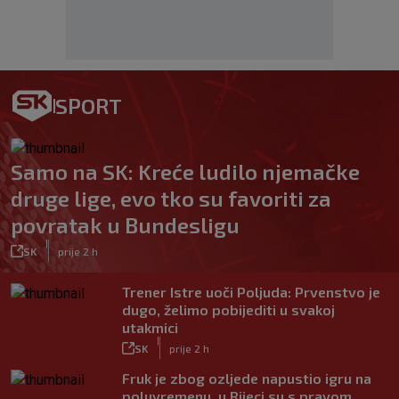
SPORT
Samo na SK: Kreće ludilo njemačke
druge lige, evo tko su favoriti za
povratak u Bundesligu
|
SK
prije 2 h
Trener Istre uoči Poljuda: Prvenstvo je
dugo, želimo pobijediti u svakoj
utakmici
|
SK
prije 2 h
Fruk je zbog ozljede napustio igru na
poluvremenu, u Rijeci su s pravom