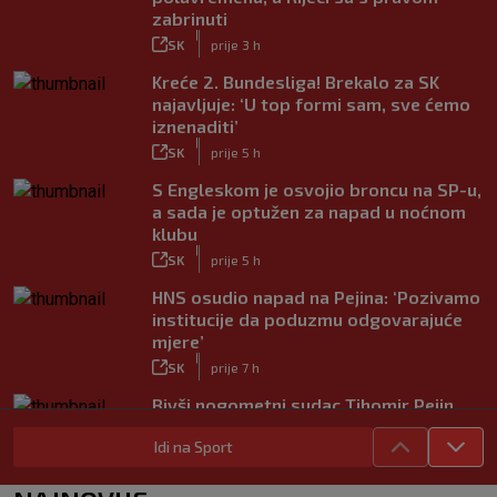
zabrinuti
|
SK
prije 3 h
Kreće 2. Bundesliga! Brekalo za SK
najavljuje: ‘U top formi sam, sve ćemo
iznenaditi’
|
SK
prije 5 h
S Engleskom je osvojio broncu na SP-u,
a sada je optužen za napad u noćnom
klubu
|
SK
prije 5 h
HNS osudio napad na Pejina: ‘Pozivamo
institucije da poduzmu odgovarajuće
mjere’
|
SK
prije 7 h
Bivši nogometni sudac Tihomir Pejin
pretučen u Osijeku, policija istražuje
Idi na Sport
brutalni napad
|
SK
prije 8 h