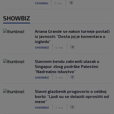
|
|
0
COOKING
5. kol.
SHOWBIZ
Ariana Grande se nakon turneje povlači
iz javnosti: "Dosta joj je komentara o
izgledu"
|
|
0
SHOWBIZ
4. kol.
Slavnom bendu zabranili ulazak u
Singapur zbog podrške Palestini:
"Nadrealno iskustvo"
|
|
0
SHOWBIZ
3. kol.
Slavni glazbenik progovorio o velikoj
borbi: "Ljudi su se dolazili oprostiti od
mene"
|
|
0
SHOWBIZ
3. kol.