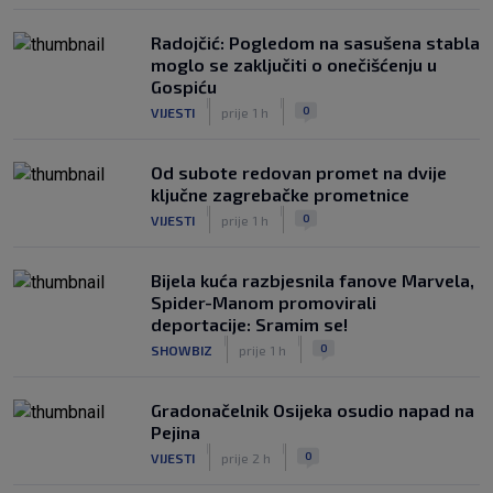
Radojčić: Pogledom na sasušena stabla
moglo se zaključiti o onečišćenju u
Gospiću
|
|
0
VIJESTI
prije 1 h
Od subote redovan promet na dvije
ključne zagrebačke prometnice
|
|
0
VIJESTI
prije 1 h
Bijela kuća razbjesnila fanove Marvela,
Spider-Manom promovirali
deportacije: Sramim se!
|
|
0
SHOWBIZ
prije 1 h
Gradonačelnik Osijeka osudio napad na
Pejina
|
|
0
VIJESTI
prije 2 h