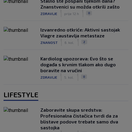
Stalno ste pospani tijekom dana?
Znanstvenici su možda otkrili zašto
|
|
0
ZDRAVLJE
prije 12 h
Izvanredno otkriće: Aktivni sastojak
Viagre zaustavlja metastaze
|
|
2
ZNANOST
6. kol.
Kardiolog upozorava: Evo što se
događa s krvnim tlakom ako dugo
boravite na vrućini
|
|
0
ZDRAVLJE
5. kol.
LIFESTYLE
Zaboravite skupa sredstva:
Profesionalna čistačica tvrdi da za
blistave podove trebate samo dva
sastojka
|
|