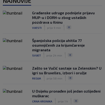
NAJNOVIJE
Građanske udruge podnijele prijavu
MUP-u i DORH-u zbog ustaških
pozdrava u Kninu
|
|
0
VIJESTI
prije 9 min
Španjolska policija uhitila 77
osumnjičenih za krijumčarenje
migranata
|
|
0
SVIJET
prije 24 min
Zašto se Vučić sastaje sa Zelenskim? U
igri su Bruxelles, izbori i oružje
|
|
0
REGIJA
prije 58 min
U Osijeku pronađen još jedan ozlijeđeni
muškarac
|
|
0
CRNA KRONIKA
prije 1 h