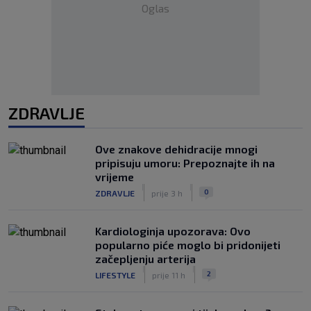
Oglas
ZDRAVLJE
Ove znakove dehidracije mnogi
pripisuju umoru: Prepoznajte ih na
vrijeme
|
|
0
ZDRAVLJE
prije 3 h
Kardiologinja upozorava: Ovo
popularno piće moglo bi pridonijeti
začepljenju arterija
|
|
2
LIFESTYLE
prije 11 h