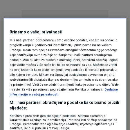
Brinemo o vašoj privatnosti
Mi i naši partneri
603
pohranjujemo osobne podatke, kao što su podaci o
pregledavanju ili jedinstveni identifikatori, i pristupamo im na vašem
Oglas
uređaju. Odabirom opcije Prihvaćam omogućit ćete tehnologije praćenja
koje podržavaju svrhe za čije pružanje mi i naši partneri obrađujemo
podatke. Ako su alati za praćenje onemogućeni, određeni sadržaj i oglasi
koje vidite možda više neće biti toliko relevantni za vas. Možete se vratiti
na ovaj izbornik kako biste izmijenili svoje odabire ili povukli pristanak u
bilo kojem trenutku klikom na Upravljaj postavkama poveznicu pri dnu
web-stranice [ili plutajuće ikone u donjem lijevom kutu web stranice, ako
je primjenjivo]. Vaši će se odabiri primijeniti kako je opisano u dijelu Web-
mjesto. Za više pojedinosti pogledajte našu Politiku privatnosti.
Dodatne
informacije o vašoj privatnosti
Mi i naši partneri obrađujemo podatke kako bismo pružili
sljedeće:
Korištenje preciznih geolokacijskih podataka. Aktivno skeniranje
Oglas
karakteristika uređaja za identifikaciju. Pohrana i/ili pristup podacima na
uređaju. Personalizirano oglašavanje i sadržaj, mjerenje oglašavanja i
sadržaja, uvidi u publiku i razvoj usluga.