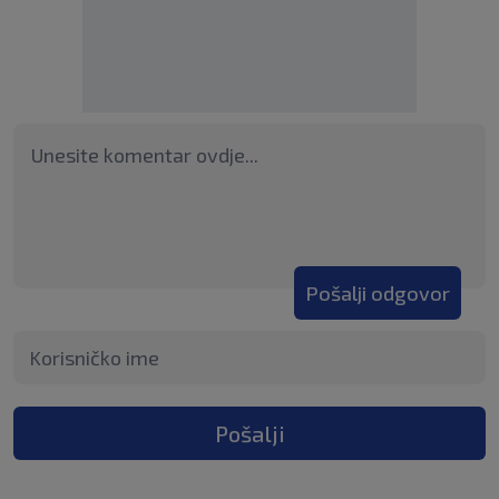
Pošalji odgovor
Pošalji