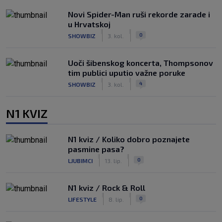
Novi Spider-Man ruši rekorde zarade i
u Hrvatskoj
|
|
0
SHOWBIZ
3. kol.
Uoči šibenskog koncerta, Thompsonov
tim publici uputio važne poruke
|
|
4
SHOWBIZ
3. kol.
N1 KVIZ
N1 kviz / Koliko dobro poznajete
pasmine pasa?
|
|
0
LJUBIMCI
13. lip.
N1 kviz / Rock & Roll
|
|
0
LIFESTYLE
8. lip.