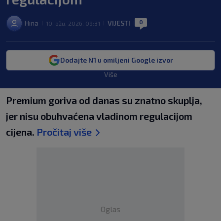
0
Hina
VIJESTI
10. ožu. 2026. 09:31
|
|
|
Dodajte N1 u omiljeni Google izvor
Više
Premium goriva od danas su znatno skuplja,
jer nisu obuhvaćena vladinom regulacijom
cijena.
Pročitaj više
Oglas