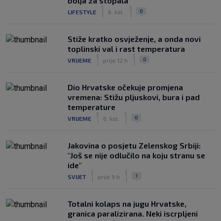
bolja za stopala
|
|
0
LIFESTYLE
6. kol.
Stiže kratko osvježenje, a onda novi
toplinski val i rast temperatura
|
|
0
VRIJEME
prije 12 h
Dio Hrvatske očekuje promjena
vremena: Stižu pljuskovi, bura i pad
temperature
|
|
0
VRIJEME
6. kol.
Jakovina o posjetu Zelenskog Srbiji:
"Još se nije odlučilo na koju stranu se
ide"
|
|
1
SVIJET
prije 9 h
Totalni kolaps na jugu Hrvatske,
granica paralizirana. Neki iscrpljeni