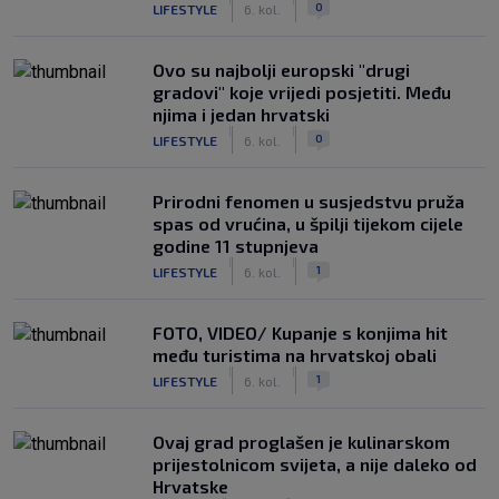
0
LIFESTYLE
6. kol.
Ovo su najbolji europski "drugi
gradovi" koje vrijedi posjetiti. Među
njima i jedan hrvatski
|
|
0
LIFESTYLE
6. kol.
Prirodni fenomen u susjedstvu pruža
spas od vrućina, u špilji tijekom cijele
godine 11 stupnjeva
|
|
1
LIFESTYLE
6. kol.
FOTO, VIDEO/ Kupanje s konjima hit
među turistima na hrvatskoj obali
|
|
1
LIFESTYLE
6. kol.
Ovaj grad proglašen je kulinarskom
prijestolnicom svijeta, a nije daleko od
Hrvatske