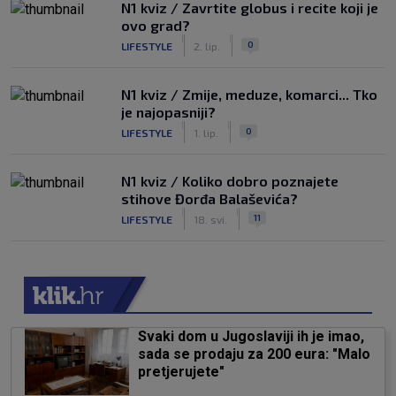
N1 kviz / Zavrtite globus i recite koji je
ovo grad?
|
|
0
LIFESTYLE
2. lip.
N1 kviz / Zmije, meduze, komarci... Tko
je najopasniji?
|
|
0
LIFESTYLE
1. lip.
N1 kviz / Koliko dobro poznajete
stihove Đorđa Balaševića?
|
|
11
LIFESTYLE
18. svi.
Svaki dom u Jugoslaviji ih je imao,
sada se prodaju za 200 eura: "Malo
pretjerujete"