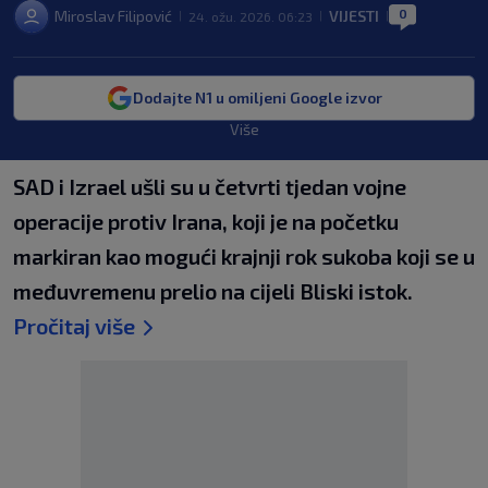
0
Miroslav Filipović
VIJESTI
24. ožu. 2026. 06:23
|
|
|
Dodajte N1 u omiljeni Google izvor
Više
SAD i Izrael ušli su u četvrti tjedan vojne
operacije protiv Irana, koji je na početku
markiran kao mogući krajnji rok sukoba koji se u
međuvremenu prelio na cijeli Bliski istok.
Pročitaj više