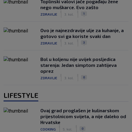
Toplinski valovi jače pogađaju žene
nego muškarce. Evo zašto
|
|
1
ZDRAVLJE
3. kol.
Ovo je najnezdravije ulje za kuhanje, a
gotovo svi ga koriste svaki dan
|
|
3
ZDRAVLJE
3. kol.
Bol u koljenu nije uvijek posljedica
starenja: Jedan simptom zahtijeva
oprez
|
|
0
ZDRAVLJE
3. kol.
LIFESTYLE
Ovaj grad proglašen je kulinarskom
prijestolnicom svijeta, a nije daleko od
Hrvatske
|
|
0
COOKING
5. kol.