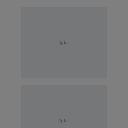
Oglas
Oglas