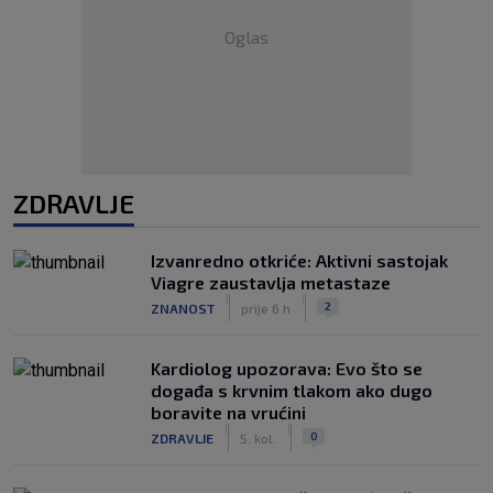
Oglas
ZDRAVLJE
Izvanredno otkriće: Aktivni sastojak
Viagre zaustavlja metastaze
|
|
2
ZNANOST
prije 6 h
Kardiolog upozorava: Evo što se
događa s krvnim tlakom ako dugo
boravite na vrućini
|
|
0
ZDRAVLJE
5. kol.