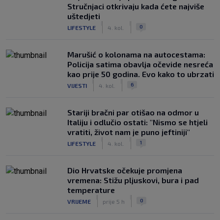
Stručnjaci otkrivaju kada ćete najviše
uštedjeti
|
|
0
LIFESTYLE
4. kol.
Marušić o kolonama na autocestama:
Policija satima obavlja očevide nesreća
kao prije 50 godina. Evo kako to ubrzati
|
|
6
VIJESTI
4. kol.
Stariji bračni par otišao na odmor u
Italiju i odlučio ostati: "Nismo se htjeli
vratiti, život nam je puno jeftiniji"
|
|
1
LIFESTYLE
4. kol.
Dio Hrvatske očekuje promjena
vremena: Stižu pljuskovi, bura i pad
temperature
|
|
0
VRIJEME
prije 5 h