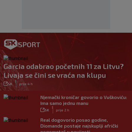
SPORT
Garcia odabrao početnih 11 za Litvu?
Livaja se čini se vraća na klupu
|
SK
prije 4 h
Njemački kroničar govorio o Vuškoviću:
Ima samo jednu manu
|
SK
prije 2 h
Real dogovorio posao godine,
Diomande postaje najskuplji afrički
nogometaš u povijesti