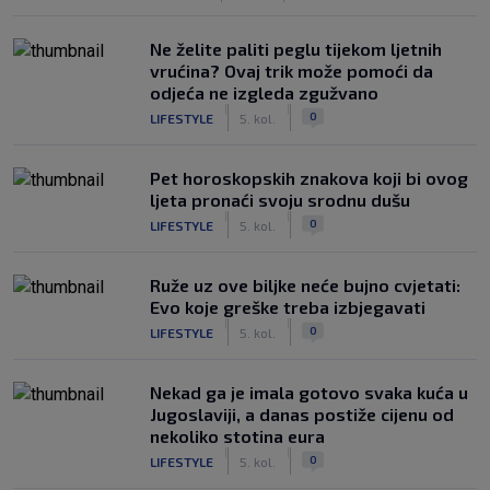
Ne želite paliti peglu tijekom ljetnih
vrućina? Ovaj trik može pomoći da
odjeća ne izgleda zgužvano
|
|
0
LIFESTYLE
5. kol.
Pet horoskopskih znakova koji bi ovog
ljeta pronaći svoju srodnu dušu
|
|
0
LIFESTYLE
5. kol.
Ruže uz ove biljke neće bujno cvjetati:
Evo koje greške treba izbjegavati
|
|
0
LIFESTYLE
5. kol.
Nekad ga je imala gotovo svaka kuća u
Jugoslaviji, a danas postiže cijenu od
nekoliko stotina eura
|
|
0
LIFESTYLE
5. kol.