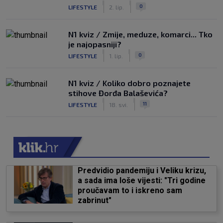
|
|
0
LIFESTYLE
2. lip.
N1 kviz / Zmije, meduze, komarci... Tko
je najopasniji?
|
|
0
LIFESTYLE
1. lip.
N1 kviz / Koliko dobro poznajete
stihove Đorđa Balaševića?
|
|
11
LIFESTYLE
18. svi.
Predvidio pandemiju i Veliku krizu,
a sada ima loše vijesti: "Tri godine
proučavam to i iskreno sam
zabrinut"