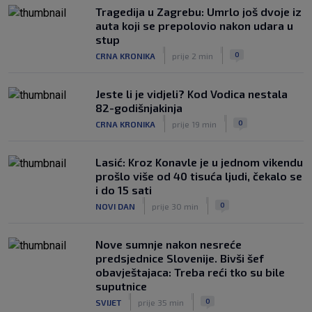
Tragedija u Zagrebu: Umrlo još dvoje iz
Tinejdžer iz Zimbabvea srušio bivšeg
auta koji se prepolovio nakon udara u
trenera Hajduka, utakmica kasnila zbog
stup
prometnog kaosa
|
|
0
CRNA KRONIKA
prije 2 min
|
SK
5. kol.
Jeste li je vidjeli? Kod Vodica nestala
82-godišnjakinja
|
|
0
CRNA KRONIKA
prije 19 min
Lasić: Kroz Konavle je u jednom vikendu
prošlo više od 40 tisuća ljudi, čekalo se
i do 15 sati
|
|
0
NOVI DAN
prije 30 min
Nove sumnje nakon nesreće
predsjednice Slovenije. Bivši šef
obavještajaca: Treba reći tko su bile
suputnice
|
|
0
SVIJET
prije 35 min