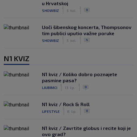
u Hrvatskoj
|
|
0
SHOWBIZ
3. kol.
Uoči šibenskog koncerta, Thompsonov
tim publici uputio važne poruke
|
|
4
SHOWBIZ
3. kol.
N1 KVIZ
N1 kviz / Koliko dobro poznajete
pasmine pasa?
|
|
0
LJUBIMCI
13. lip.
N1 kviz / Rock & Roll
|
|
0
LIFESTYLE
8. lip.
N1 kviz / Zavrtite globus i recite koji je
ovo grad?