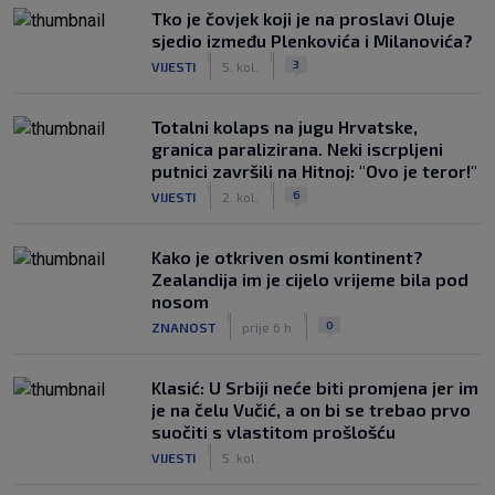
Tko je čovjek koji je na proslavi Oluje
sjedio između Plenkovića i Milanovića?
|
|
3
VIJESTI
5. kol.
Totalni kolaps na jugu Hrvatske,
granica paralizirana. Neki iscrpljeni
putnici završili na Hitnoj: "Ovo je teror!"
|
|
6
VIJESTI
2. kol.
Kako je otkriven osmi kontinent?
Zealandija im je cijelo vrijeme bila pod
nosom
|
|
0
ZNANOST
prije 6 h
Klasić: U Srbiji neće biti promjena jer im
je na čelu Vučić, a on bi se trebao prvo
suočiti s vlastitom prošlošću
|
VIJESTI
5. kol.