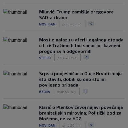
Milavić: Trump zamišlja pregovore
SAD-a i Irana
|
|
0
NOVI DAN
prije 46 min
Most o nalazu u aferi ilegalnog otpada
u Lici: Tražimo hitnu sanaciju i kazneni
progon svih odgovornih
|
|
0
VIJESTI
prije 49 min
Srpski povjesničar o Oluji: Hrvati imaju
što slaviti, dobili su ono što im
povijesno pripada
|
|
0
REGIJA
prije 53 min
Klarić o Plenkovićevoj najavi povećanja
braniteljskih mirovina: Politički bod za
Možemo, ne za HDZ
|
|
0
NOVI DAN
prije 58 min