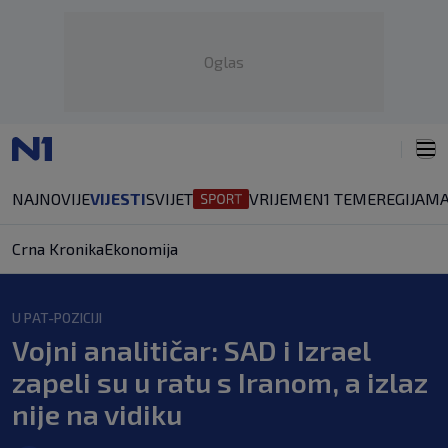
Oglas
NAJNOVIJE
VIJESTI
SVIJET
VRIJEME
N1 TEME
REGIJA
MA
Crna Kronika
Ekonomija
U PAT-POZICIJI
Vojni analitičar: SAD i Izrael
zapeli su u ratu s Iranom, a izlaz
nije na vidiku