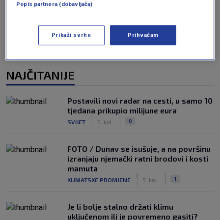
Popis partnera (dobavljača)
Prikaži svrhe
Prihvaćam
NAJČITANIJE
Postavili novi radar na cesti, u samo 10
tjedana prikupio milijune eura
|
|
0
SVIJET
5. kol.
FOTO / Dunav se isušuje, a na površinu
izranjaju njemački ratni brodovi i kosti
mamuta
|
|
1
KLIMATSKE PROMJENE
5. kol.
Je li bolje stalno držati klimu
uključenom ili je povremeno gasiti?