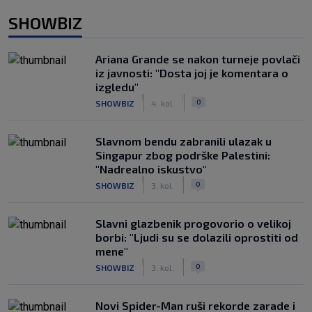
SHOWBIZ
Ariana Grande se nakon turneje povlači
iz javnosti: "Dosta joj je komentara o
izgledu"
|
|
0
SHOWBIZ
4. kol.
Slavnom bendu zabranili ulazak u
Singapur zbog podrške Palestini:
"Nadrealno iskustvo"
|
|
0
SHOWBIZ
3. kol.
Slavni glazbenik progovorio o velikoj
borbi: "Ljudi su se dolazili oprostiti od
mene"
|
|
0
SHOWBIZ
3. kol.
Novi Spider-Man ruši rekorde zarade i