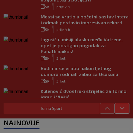
|
SK
prije 2 h
Messi se vratio u početni sastav Intera
i odmah postavio impresivan rekord
|
SK
prije 4 h
Jagušić u misiji ulaska među Vatrene,
opet je postigao pogodak za
Panathinaikos!
|
SK
5. kol.
Budimir se vratio nakon ljetnog
odmora i odmah zabio za Osasunu
|
SK
5. kol.
Kulenović dvostruki strijelac za Torino,
igrao i Vlašić
|
SK
5. kol.
Idi na Sport
VIDEO / Modrić se vratio na teren!
Pogledajte ovacije publike i hrvatske
NAJNOVIJE
zastave na tribinama
|
SK
5. kol.