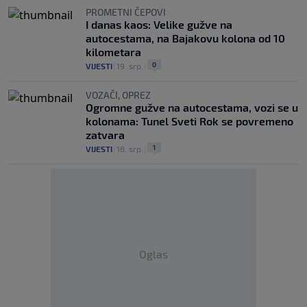
PROMETNI ČEPOVI
I danas kaos: Velike gužve na
autocestama, na Bajakovu kolona od 10
kilometara
0
VIJESTI
|
19. srp.
|
VOZAČI, OPREZ
Ogromne gužve na autocestama, vozi se u
kolonama: Tunel Sveti Rok se povremeno
zatvara
1
VIJESTI
|
18. srp.
|
Oglas