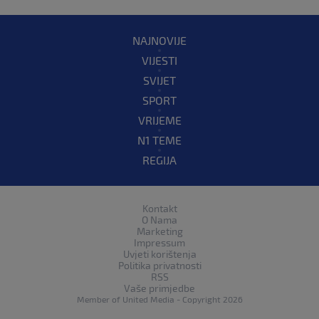
NAJNOVIJE
VIJESTI
SVIJET
SPORT
VRIJEME
N1 TEME
REGIJA
Kontakt
O Nama
Marketing
Impressum
Uvjeti korištenja
Politika privatnosti
RSS
Vaše primjedbe
Member of
United Media
- Copyright 2026