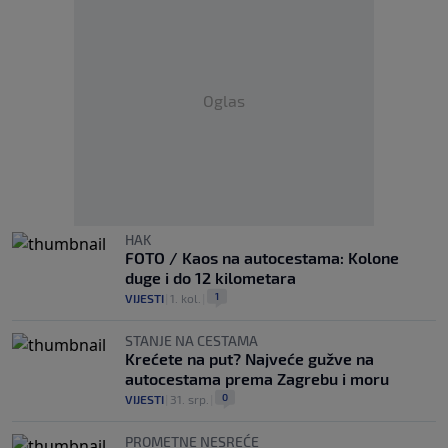
Oglas
HAK
FOTO / Kaos na autocestama: Kolone
duge i do 12 kilometara
1
VIJESTI
|
1. kol.
|
STANJE NA CESTAMA
Krećete na put? Najveće gužve na
autocestama prema Zagrebu i moru
0
VIJESTI
|
31. srp.
|
PROMETNE NESREĆE