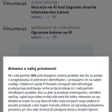
GUŽVE I ZASTOJI
Nesreća na A1 kod Zagreba stvorila
kilometarske kolone
0
VIJESTI
|
7. kol.
|
NAORUŽAJTE SE STRPLJENJEM
Ogromna kolona na A1
0
VIJESTI
|
3. kol.
|
Brinemo o vašoj privatnosti
Oglas
Mi i naši partneri
603
pohranjujemo osobne podatke, kao što su podaci
o pregledavanju ili jedinstveni identifikatori, i pristupamo im na vašem
uređaju. Odabirom opcije Prihvaćam omogućit ćete tehnologije
praćenja koje podržavaju svrhe za čije pružanje mi i naši partneri
obrađujemo podatke. Ako su alati za praćenje onemogućeni, određeni
sadržaj i oglasi koje vidite možda više neće biti toliko relevantni za vas.
Možete se vratiti na ovaj izbornik kako biste izmijenili svoje odabire ili
povukli pristanak u bilo kojem trenutku klikom na Upravljaj postavkama
poveznicu pri dnu web-stranice [ili plutajuće ikone u donjem lijevom
PROMETNA TRAKA BLOKIRANA