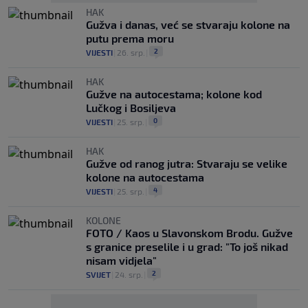
HAK
Gužva i danas, već se stvaraju kolone na
putu prema moru
2
VIJESTI
|
26. srp.
|
HAK
Gužve na autocestama; kolone kod
Lučkog i Bosiljeva
0
VIJESTI
|
25. srp.
|
HAK
Gužve od ranog jutra: Stvaraju se velike
kolone na autocestama
4
VIJESTI
|
25. srp.
|
KOLONE
FOTO / Kaos u Slavonskom Brodu. Gužve
s granice preselile i u grad: "To još nikad
nisam vidjela"
2
SVIJET
|
24. srp.
|