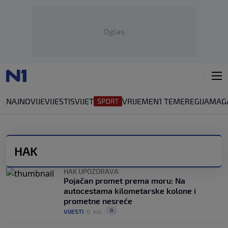
Oglas
NAJNOVIJE
VIJESTI
SVIJET
VRIJEME
N1 TEME
REGIJA
MAG
HAK
HAK UPOZORAVA
Pojačan promet prema moru: Na
autocestama kilometarske kolone i
prometne nesreće
0
VIJESTI
|
8. kol.
|