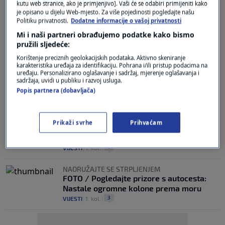
kutu web stranice, ako je primjenjivo]. Vaši će se odabiri primijeniti kako
Prometni kolaps na jugu Dalmacije. Na
je opisano u dijelu Web-mjesto. Za više pojedinosti pogledajte našu
granici se čeka do 10 sati: Aktiviran Stožer
Politiku privatnosti.
Dodatne informacije o vašoj privatnosti
civilne zaštite
Mi i naši partneri obrađujemo podatke kako bismo
9
VIJESTI
|
2. kol.
|
pružili sljedeće:
NAORUŽAJTE SE STRPLJENJEM
Korištenje preciznih geolokacijskih podataka. Aktivno skeniranje
karakteristika uređaja za identifikaciju. Pohrana i/ili pristup podacima na
Od jutra gužve na autocestama: HAK
uređaju. Personalizirano oglašavanje i sadržaj, mjerenje oglašavanja i
objavio kakvo je stanje
sadržaja, uvidi u publiku i razvoj usluga.
2
VIJESTI
|
2. kol.
|
Popis partnera (dobavljača)
VOZAČI, OPREZ!
Kaos na cestama i granicama:
Prikaži svrhe
Prihvaćam
Kilometarske kolone, višesatna čekanja,
prometne nesreće...
0
VIJESTI
|
1. kol.
|
NAORUŽAJTE SE STRPLJENJEM
FOTO / Pogledajte prizore s autocesta:
Nastale ogromne kolone prema moru
3
VIJESTI
|
1. kol.
|