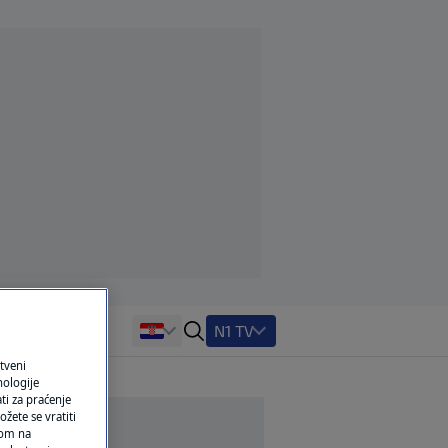
N1 TV
tveni
nologije
ti za praćenje
žete se vratiti
ikom na