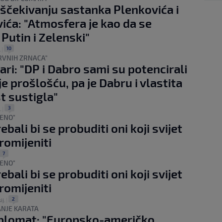
 iščekivanju sastanka Plenkovića i
ića: "Atmosfera je kao da se
 Putin i Zelenski"
10
.
|
RVNIH ZRNACA"
ari: "DP i Dabro sami su potencirali
je prošlošću, pa je Dabru i vlastita
t sustigla"
3
.
|
ŠENO"
rebali bi se probuditi oni koji svijet
omijeniti
7
ŠENO"
rebali bi se probuditi oni koji svijet
omijeniti
2
ij.
|
ANJE KARATA
iplomat: "Europsko-američko