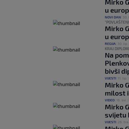
Mirko G
u europ
NOVI DAN
|
30. 
"POVLAŠTENI
Mirko G
u europ
REGIJA
|
30. lip.
KRAJ DIPLOM
Na pomo
Plenkov
bivši d
VIJESTI
|
11. lip.
|
Mirko G
milost 
VIDEO
|
16. svi.
|
Mirko G
svijetu 
VIJESTI
|
26. tra
Mirko G