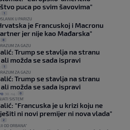
štvo puca po svim šavovima"
1
|
OSLANIK U PARIZU
"Hrvatska je Francuskoj i Macronu
artner jer nije kao Mađarska"
8
|
ORAZUM ZA GAZU
alić: Trump se stavlja na stranu
, ali možda se sada ispravi
1
|
ORAZUM ZA GAZU
alić: Trump se stavlja na stranu
, ali možda se sada ispravi
0
VO
|
30. ruj.
|
JATI SISTEM'
lić: "Francuska je u krizi koju ne
ešiti ni novi premijer ni nova vlada"
2
|
JI OD ORBANA"