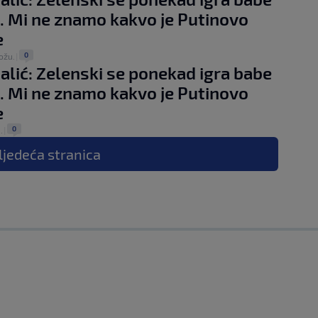
. Mi ne znamo kakvo je Putinovo
e
0
ožu.
|
alić: Zelenski se ponekad igra babe
. Mi ne znamo kakvo je Putinovo
e
0
.
|
ljedeća
stranica