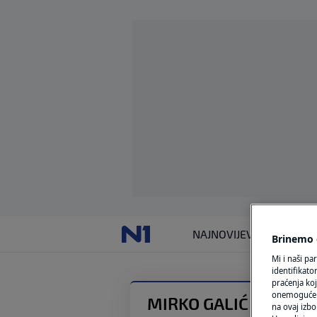
NAJNOVIJE
VIJESTI
SVIJET
Brinemo o
Mi i naši pa
identifikat
praćenja koj
onemogućeni,
MIRKO GALIĆ
na ovaj izbo