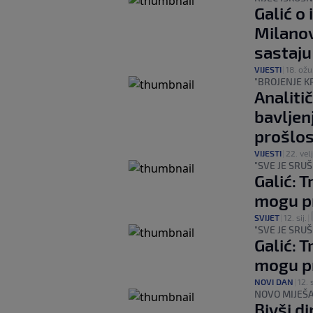
Galić o
Milanov
sastaju
VIJESTI
|
18. ožu
"BROJENJE K
Analitič
bavljen
prošlos
VIJESTI
|
22. velj
"SVE JE SRU
Galić: T
mogu pr
SVIJET
|
12. sij.
|
"SVE JE SRU
Galić: T
mogu pr
NOVI DAN
|
12. s
NOVO MIJEŠ
Bivši d