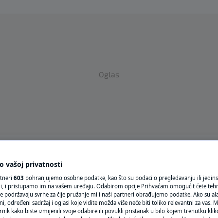
Oglas
VRIJEME
 vašoj privatnosti
N1 TEME
rtneri
603
pohranjujemo osobne podatke, kao što su podaci o pregledavanju ili jedins
ori, i pristupamo im na vašem uređaju. Odabirom opcije Prihvaćam omogućit ćete teh
e podržavaju svrhe za čije pružanje mi i naši partneri obrađujemo podatke. Ako su ala
REGIJA
 određeni sadržaj i oglasi koje vidite možda više neće biti toliko relevantni za vas. Mo
rnik kako biste izmijenili svoje odabire ili povukli pristanak u bilo kojem trenutku kl