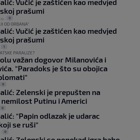
alić: Vučić je zaštićen kao medvjed
skoj prašumi
0
lip.
|
JI OD ORBANA"
alić: Vučić je zaštićen kao medvjed
skoj prašumi
1
|
ATSKE PARALIZE?
lu važan dogovor Milanovića i
ića. "Paradoks je što su obojica
iplomati"
0
alić: Zelenski je prepušten na
i nemilost Putinu i Americi
0
alić: "Papin odlazak je udarac
koji se ruši"
0
.
|
alić: Zelenski se ponekad igra babe