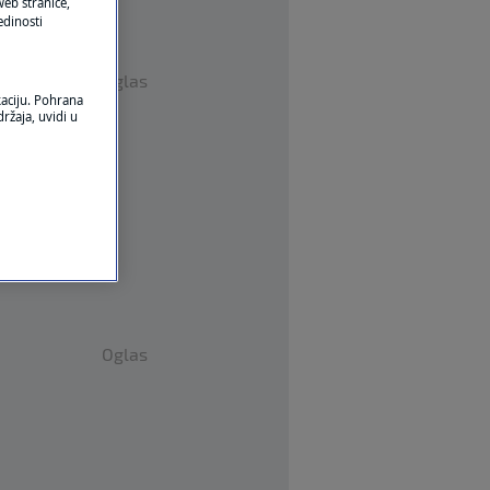
eb stranice,
edinosti
Oglas
kaciju. Pohrana
ržaja, uvidi u
Oglas