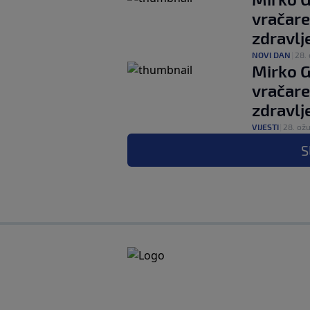
vračare
zdravlj
NOVI DAN
|
28. 
Mirko G
vračare
zdravlj
VIJESTI
|
28. ožu
S