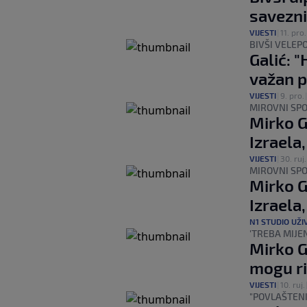
savezni
VIJESTI
|
11. pro.
BIVŠI VELEP
Galić: 
važan p
VIJESTI
|
9. pro.
MIROVNI SP
Mirko G
Izraela
VIJESTI
|
30. ruj.
MIROVNI SP
Mirko G
Izraela
N1 STUDIO UŽI
'TREBA MIJEN
Mirko Ga
mogu rij
VIJESTI
|
10. ruj.
"POVLAŠTENI