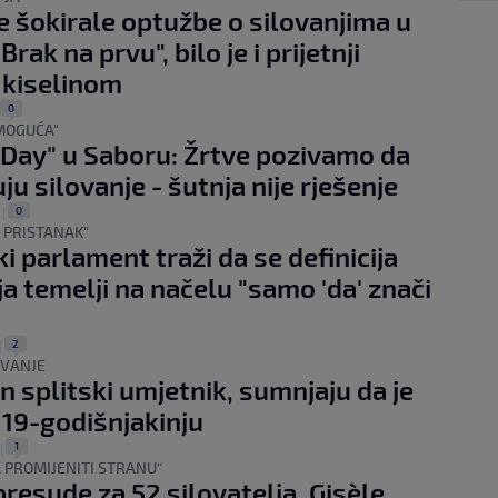
e šokirale optužbe o silovanjima u
"Brak na prvu", bilo je i prijetnji
 kiselinom
0
MOGUĆA"
Day" u Saboru: Žrtve pozivamo da
uju silovanje - šutnja nije rješenje
0
.
|
E PRISTANAK"
i parlament traži da se definicija
ja temelji na načelu "samo 'da' znači
2
|
TIVANJE
n splitski umjetnik, sumnjaju da je
 19-godišnjakinju
1
|
 PROMIJENITI STRANU“
resude za 52 silovatelja, Gisèle