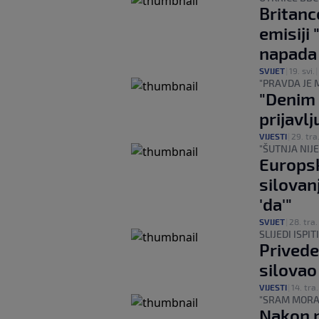
Britanc
emisiji 
napada
SVIJET
|
19. svi.
|
"PRAVDA JE 
"Denim 
prijavlj
VIJESTI
|
29. tra
"ŠUTNJA NIJ
Europsk
silovan
'da'"
SVIJET
|
28. tra.
SLIJEDI ISPI
Privede
silovao
VIJESTI
|
14. tra.
"SRAM MORA
Nakon p