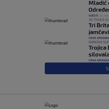
Mladić 
Određen
VIJESTI
|
20. kol
30 TISUĆA E
Tri Bri
jamčevi
CRNA KRONIK
ODREDIO SU
Trojica
siloval
CRNA KRONIK
S