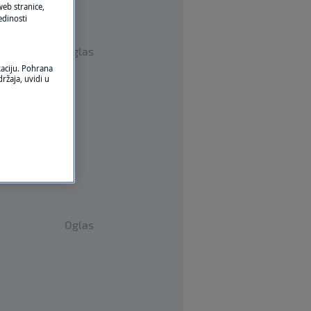
eb stranice,
edinosti
Oglas
kaciju. Pohrana
ržaja, uvidi u
Oglas