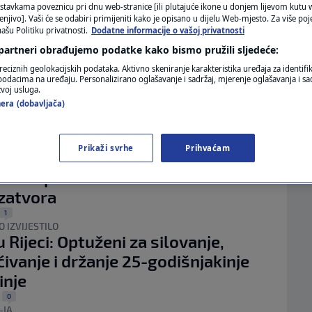
MAGAZIN
stavkama poveznicu pri dnu web-stranice [ili plutajuće ikone u donjem lijevom kutu w
DUZA
enjivo]. Vaši će se odabiri primijeniti kako je opisano u dijelu Web-mjesto. Za više poj
odna policijska akcija: Uhićeni
ašu Politiku privatnosti.
Dodatne informacije o vašoj privatnosti
N1 KOMENTAR
 koji su drogirali i silovali
 partneri obrađujemo podatke kako bismo pružili sljedeće:
KOLUMNE
ce, dijelili i upute za napade
reciznih geolokacijskih podataka. Aktivno skeniranje karakteristika uređaja za identifi
p podacima na uređaju. Personalizirano oglašavanje i sadržaj, mjerenje oglašavanja i sad
2
zvoj usluga.
N1(DIS)INFO
era (dobavljača)
eršelič: Tražimo bolju zaštitu žrtava
KLIMATSKE PROMJENE
nog nasilja iz agresije na Hrvatsku
Prikaži svrhe
Prihvaćam
3
|
FOTO
ANJA
veške princeze osuđen na četiri
VIDEO
zatvora
1
 IZVIJESTILO
 Rijeci: Optuženi za silovanje,
ivanje i držanje 25-godišnjakinje
inje
0
|
-JA