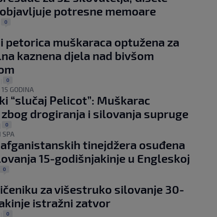
 objavljuje potresne memoare
0
|
i petorica muškaraca optužena za
na kaznena djela nad bivšom
gom
0
|
 15 GODINA
i “slučaj Pelicot”: Muškarac
zbog drogiranja i silovanja supruge
0
|
 SPA
 afganistanskih tinejdžera osuđena
lovanja 15-godišnjakinje u Engleskoj
0
čeniku za višestruko silovanje 30-
akinje istražni zatvor
0
|