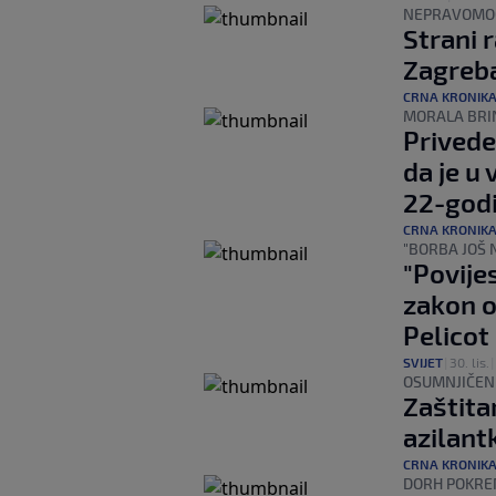
NEPRAVOMO
Strani 
Zagreba
CRNA KRONIK
MORALA BRI
Privede
da je u
22-godi
CRNA KRONIK
"BORBA JOŠ 
"Povije
zakon o
Pelicot
SVIJET
|
30. lis.
|
OSUMNJIČENI
Zaštita
azilant
CRNA KRONIK
DORH POKRE