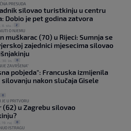
ĆNA PRESUDA
radnik silovao turistkinju u centru
: Dobio je pet godina zatvora
2
A
|
6. stu.
|
NUTI O NJEMU
n muškarac (70) u Rijeci: Sumnja se
 vjerskoj zajednici mjesecima silovao
šnjakinju
0
A
|
30. lis.
|
NIJE ZAVRŠENA"
sna pobjeda": Francuska izmijenila
 silovanju nakon slučaja Gisele
0
 JE U PRITVORU
r (62) u Zagrebu silovao
kinju?
0
A
|
19. ruj.
|
NUO ISTRAGU