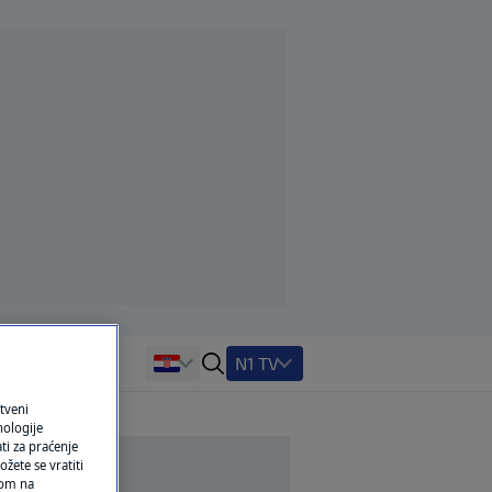
N1 TV
tveni
nologije
ti za praćenje
žete se vratiti
ikom na