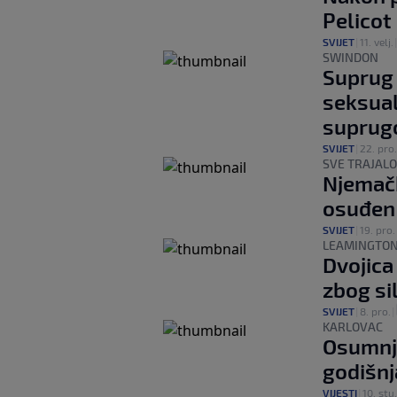
Pelicot
SVIJET
|
11. velj.
SWINDON
Suprug 
seksual
supru
SVIJET
|
22. pro.
SVE TRAJALO
Njemačk
osuđen 
SVIJET
|
19. pro.
LEAMINGTON
Dvojica
zbog si
SVIJET
|
8. pro.
|
KARLOVAC
Osumnji
godišnj
VIJESTI
|
10. stu.