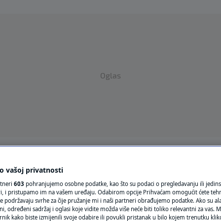
Oglas
VRIJEME
 vašoj privatnosti
N1 TEME
rtneri
603
pohranjujemo osobne podatke, kao što su podaci o pregledavanju ili jedins
ori, i pristupamo im na vašem uređaju. Odabirom opcije Prihvaćam omogućit ćete teh
e podržavaju svrhe za čije pružanje mi i naši partneri obrađujemo podatke. Ako su ala
REGIJA
 određeni sadržaj i oglasi koje vidite možda više neće biti toliko relevantni za vas. Mo
rnik kako biste izmijenili svoje odabire ili povukli pristanak u bilo kojem trenutku kl