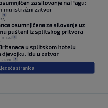
osumnjičen za silovanje na Pagu:
 mu istražni zatvor
0
.
|
URA
tanca osumnjičena za silovanje uz
nu pušteni iz splitskog pritvora
0
A
|
13. kol.
|
D
 Britanaca u splitskom hotelu
a djevojku. Idu u zatvor
2
A
|
24. srp.
|
ljedeća
stranica