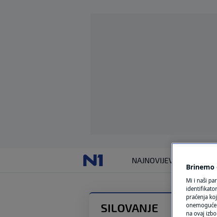
NAJNOVIJE
VIJESTI
SVIJET
Brinemo o
Mi i naši pa
identifikat
praćenja koj
SILOVANJE
onemogućeni,
na ovaj izbo