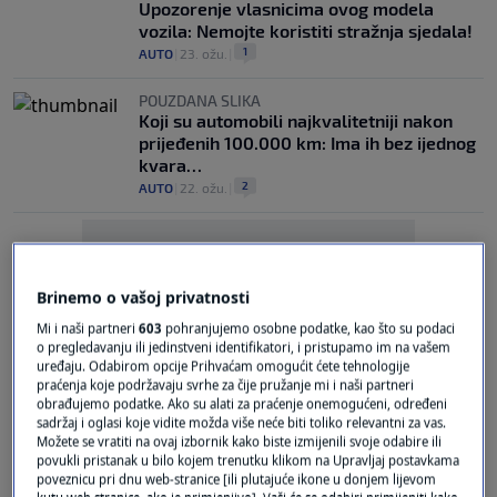
Upozorenje vlasnicima ovog modela
vozila: Nemojte koristiti stražnja sjedala!
1
AUTO
|
23. ožu.
|
POUZDANA SLIKA
Koji su automobili najkvalitetniji nakon
prijeđenih 100.000 km: Ima ih bez ijednog
kvara…
2
AUTO
|
22. ožu.
|
Brinemo o vašoj privatnosti
Mi i naši partneri
603
pohranjujemo osobne podatke, kao što su podaci
o pregledavanju ili jedinstveni identifikatori, i pristupamo im na vašem
Oglas
uređaju. Odabirom opcije Prihvaćam omogućit ćete tehnologije
praćenja koje podržavaju svrhe za čije pružanje mi i naši partneri
obrađujemo podatke. Ako su alati za praćenje onemogućeni, određeni
sadržaj i oglasi koje vidite možda više neće biti toliko relevantni za vas.
Možete se vratiti na ovaj izbornik kako biste izmijenili svoje odabire ili
povukli pristanak u bilo kojem trenutku klikom na Upravljaj postavkama
poveznicu pri dnu web-stranice [ili plutajuće ikone u donjem lijevom