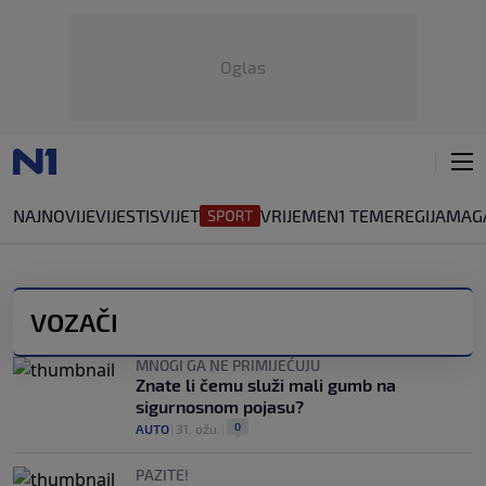
Oglas
NAJNOVIJE
VIJESTI
SVIJET
VRIJEME
N1 TEME
REGIJA
MAG
VOZAČI
MNOGI GA NE PRIMIJEĆUJU
Znate li čemu služi mali gumb na
sigurnosnom pojasu?
0
AUTO
|
31. ožu.
|
PAZITE!