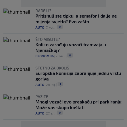
RADE LI?
Pritisnuli ste tipku, a semafor i dalje ne
mijenja svjetlo? Evo zašto
0
AUTO
|
7. velj.
|
ŠTO MISLITE?
Koliko zarađuju vozači tramvaja u
Njemačkoj?
0
EKONOMIJA
|
2. velj.
|
ŠTETNO ZA OKOLIŠ
Europska komisija zabranjuje jednu vrstu
goriva
1
AUTO
|
28. sij.
|
PAZITE
Mnogi vozači ovo preskaču pri parkiranju:
Može vas skupo koštati
0
AUTO
|
27. sij.
|