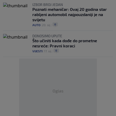
IZBOR BROJ JEDAN
Poznati mehaničar: Ovaj 20 godina star
rabljeni automobil najpouzdaniji je na
svijetu
0
AUTO
|
20. sij.
|
DONOSIMO UPUTE
Što učiniti kada dođe do prometne
nesreće: Pravni koraci
0
VIJESTI
|
17. sij.
|
Oglas