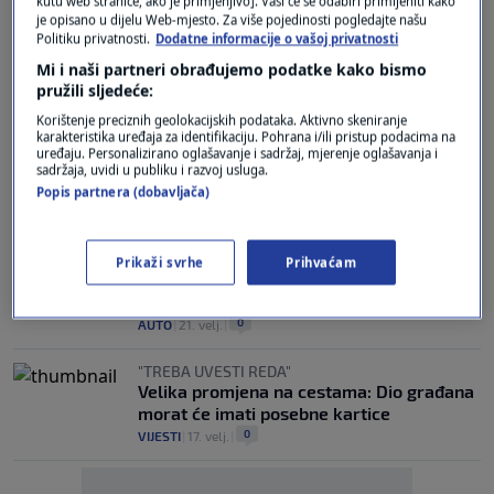
kutu web stranice, ako je primjenjivo]. Vaši će se odabiri primijeniti kako
DOBRO JE ZNATI
je opisano u dijelu Web-mjesto. Za više pojedinosti pogledajte našu
Kako možemo štedjeti na potrošnji goriva
Politiku privatnosti.
Dodatne informacije o vašoj privatnosti
s tempomatom: Idealan je u nekim
Mi i naši partneri obrađujemo podatke kako bismo
situacijama
pružili sljedeće:
0
AUTO
|
25. velj.
|
Korištenje preciznih geolokacijskih podataka. Aktivno skeniranje
karakteristika uređaja za identifikaciju. Pohrana i/ili pristup podacima na
NADZOR TLAKA U GUMAMA
uređaju. Personalizirano oglašavanje i sadržaj, mjerenje oglašavanja i
Što je TPMS sustav i kako funkcionira?
sadržaja, uvidi u publiku i razvoj usluga.
Evo što učiniti kada zasvijetli upozorenje
Popis partnera (dobavljača)
0
AUTO
|
24. velj.
|
VRIJEME REAKCIJE JE BITNO
Prikaži svrhe
Prihvaćam
Kako izračunati put kočenja: Formula je
jednostavna, ali vozač je presudan faktor
0
AUTO
|
21. velj.
|
"TREBA UVESTI REDA"
Velika promjena na cestama: Dio građana
morat će imati posebne kartice
0
VIJESTI
|
17. velj.
|