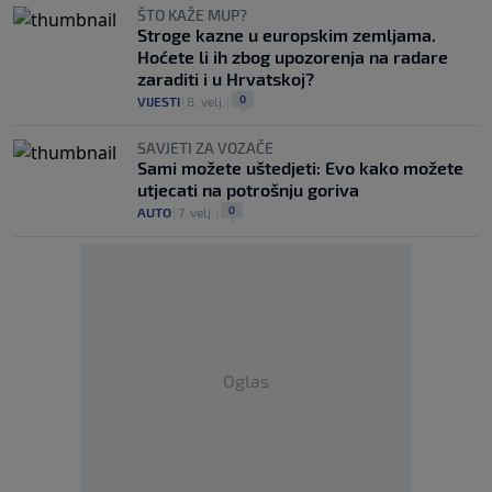
ŠTO KAŽE MUP?
Stroge kazne u europskim zemljama.
Hoćete li ih zbog upozorenja na radare
zaraditi i u Hrvatskoj?
0
VIJESTI
|
8. velj.
|
SAVJETI ZA VOZAČE
Sami možete uštedjeti: Evo kako možete
utjecati na potrošnju goriva
0
AUTO
|
7. velj.
|
Oglas