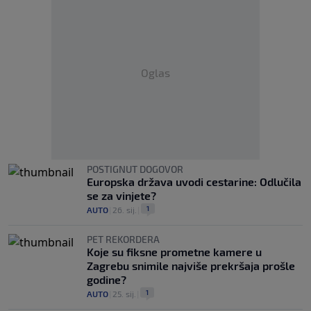
Oglas
POSTIGNUT DOGOVOR
Europska država uvodi cestarine: Odlučila
se za vinjete?
1
AUTO
|
26. sij.
|
PET REKORDERA
Koje su fiksne prometne kamere u
Zagrebu snimile najviše prekršaja prošle
godine?
1
AUTO
|
25. sij.
|