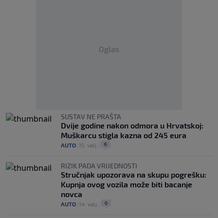
Oglas
SUSTAV NE PRAŠTA
Dvije godine nakon odmora u Hrvatskoj:
Muškarcu stigla kazna od 245 eura
6
AUTO
|
15. velj.
|
RIZIK PADA VRIJEDNOSTI
Stručnjak upozorava na skupu pogrešku:
Kupnja ovog vozila može biti bacanje
novca
0
AUTO
|
14. velj.
|