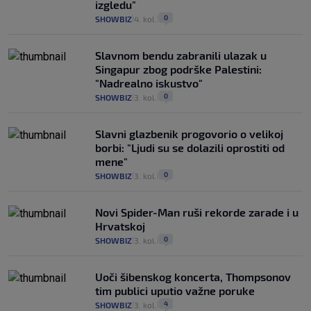
izgledu"
0
SHOWBIZ
4. kol.
|
|
Slavnom bendu zabranili ulazak u
Singapur zbog podrške Palestini:
"Nadrealno iskustvo"
0
SHOWBIZ
3. kol.
|
|
Slavni glazbenik progovorio o velikoj
borbi: "Ljudi su se dolazili oprostiti od
mene"
0
SHOWBIZ
3. kol.
|
|
Novi Spider-Man ruši rekorde zarade i u
Hrvatskoj
0
SHOWBIZ
3. kol.
|
|
Uoči šibenskog koncerta, Thompsonov
tim publici uputio važne poruke
4
SHOWBIZ
3. kol.
|
|