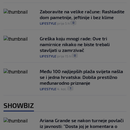
Zaboravite na velike račune: Rashladite
dom pametnije, jeftinije i bez klime
0
LIFESTYLE
prije 5 h
|
|
Greška koju mnogi rade: Ove tri
namirnice nikako ne biste trebali
stavljati u zamrzivač
0
LIFESTYLE
prije 15 h
|
|
Među 100 najljepših plaža svijeta našla
se i jedna hrvatska: Dobila prestižno
međunarodno priznanje
1
LIFESTYLE
4. kol.
|
|
SHOWBIZ
Ariana Grande se nakon turneje povlači
iz javnosti: "Dosta joj je komentara o