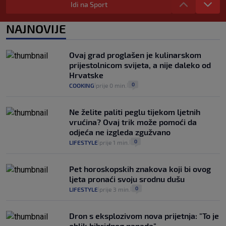
Plenković na 15 dana ukine mjere: "Ne bi
Idi na Sport
se dogodilo ništa. Vlada se zaljubila u te
intervencije"
NAJNOVIJE
25
VIJESTI
30. srp.
|
|
Analitičar o Mostu: Oni su u yin-yang
Ovaj grad proglašen je kulinarskom
poziciji i imaju drugog najpoznatijeg
prijestolnicom svijeta, a nije daleko od
bravara u povijesti Hrvatske
Hrvatske
16
VIJESTI
30. srp.
|
|
0
COOKING
prije 0 min.
|
|
Ne želite paliti peglu tijekom ljetnih
vrućina? Ovaj trik može pomoći da
odjeća ne izgleda zgužvano
0
LIFESTYLE
prije 1 min.
|
|
Pet horoskopskih znakova koji bi ovog
ljeta pronaći svoju srodnu dušu
0
LIFESTYLE
prije 3 min.
|
|
Dron s eksplozivom nova prijetnja: "To je
oblik hibridnog napada"