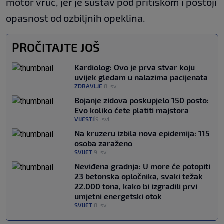
motor vruć, jer je sustav pod pritiskom i postoji
opasnost od ozbiljnih opeklina.
PROČITAJTE JOŠ
Kardiolog: Ovo je prva stvar koju
uvijek gledam u nalazima pacijenata
ZDRAVLJE
8. svi.
|
Bojanje zidova poskupjelo 150 posto:
Evo koliko ćete platiti majstora
VIJESTI
9. svi.
|
Na kruzeru izbila nova epidemija: 115
osoba zaraženo
SVIJET
9. svi.
|
Neviđena gradnja: U more će potopiti
23 betonska opločnika, svaki težak
22.000 tona, kako bi izgradili prvi
umjetni energetski otok
SVIJET
8. svi.
|