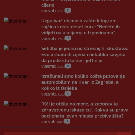
cijene
2
VIJESTI
3. kol.
|
|
Uzgajivač objasnio zašto kilogram
rajčica košta deset eura: "Nećete ih
vidjeti na akcijama u trgovinama"
7
VIJESTI
3. kol.
|
|
Selidba je jedno od stresnijih iskustava.
Evo aktualnih cijena i nekoliko savjeta
da prođe što lakše i jeftinije
0
VIJESTI
2. kol.
|
|
Izračunali smo koliko košta putovanje
automobilom na Hvar iz Zagreba, a
koliko iz Osijeka
14
VIJESTI
2. kol.
|
|
"Kći je otišla na more, a zaboravila
zdravstvenu iskaznicu". Kakva su prava
pacijenata izvan mjesta prebivališta?
1
VIJESTI
1. kol.
|
|
Provjerili smo "što ćemo onda" ako