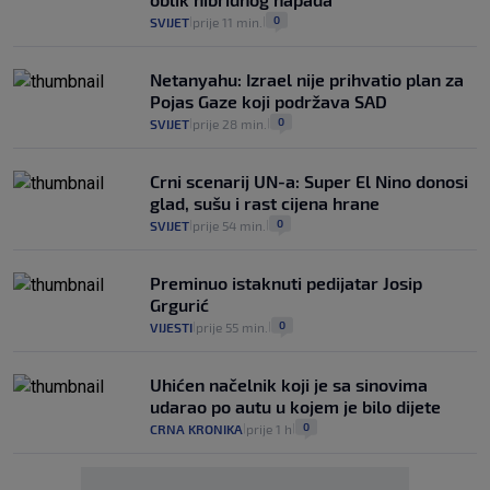
0
SVIJET
prije 11 min.
|
|
Netanyahu: Izrael nije prihvatio plan za
Pojas Gaze koji podržava SAD
0
SVIJET
prije 28 min.
|
|
Crni scenarij UN-a: Super El Nino donosi
glad, sušu i rast cijena hrane
0
SVIJET
prije 54 min.
|
|
Preminuo istaknuti pedijatar Josip
Grgurić
0
VIJESTI
prije 55 min.
|
|
Uhićen načelnik koji je sa sinovima
udarao po autu u kojem je bilo dijete
0
CRNA KRONIKA
prije 1 h
|
|