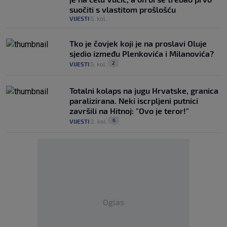
suočiti s vlastitom prošlošću
VIJESTI
5. kol.
|
Tko je čovjek koji je na proslavi Oluje
sjedio između Plenkovića i Milanovića?
2
VIJESTI
5. kol.
|
|
Totalni kolaps na jugu Hrvatske, granica
paralizirana. Neki iscrpljeni putnici
završili na Hitnoj: "Ovo je teror!"
6
VIJESTI
2. kol.
|
|
Oglas