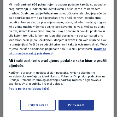
antifriz bez provjere kompatibilnosti. Postoje
Mi i naši partneri
603
pohranjujemo osobne podatke, kao što su podaci o
pregledavanju ili jedinstveni identifikatori, i pristupamo im na vašem
dvije osnovne vrste rashladnih tekućina – one
uređaju. Odabirom opcije Prihvaćam omogućit ćete tehnologije praćenja
koje podržavaju svrhe za čije pružanje mi i naši partneri obrađujemo
koje sadrže silikate i one bez silikata. Prema
podatke. Ako su alati za praćenje onemogućeni, određeni sadržaj i oglasi
koje vidite možda više neće biti toliko relevantni za vas. Možete se vratiti
upozorenju ADAC
-a, te se vrste ne smiju
na ovaj izbornik kako biste izmijenili svoje odabire ili povukli pristanak u
bilo kojem trenutku klikom na Upravljaj postavkama poveznicu pri dnu
međusobno miješati jer može doći do stvaranja
web-stranice [ili plutajuće ikone u donjem lijevom kutu web stranice, ako
je primjenjivo]. Vaši će se odabiri primijeniti kako je opisano u dijelu Web-
naslaga i grudica unutar sustava hlađenja.
mjesto. Za više pojedinosti pogledajte našu Politiku privatnosti.
Dodatne
informacije o vašoj privatnosti
ADAC objavio veliku analizu: Evo koji
Mi i naši partneri obrađujemo podatke kako bismo pružili
se automobili najviše kvare
sljedeće:
AUTO
24. tra.
|
Korištenje preciznih geolokacijskih podataka. Aktivno skeniranje
karakteristika uređaja za identifikaciju. Pohrana i/ili pristup podacima na
uređaju. Personalizirano oglašavanje i sadržaj, mjerenje oglašavanja i
sadržaja, uvidi u publiku i razvoj usluga.
Takve naslage mogu začepiti dijelove sustava,
Popis partnera (dobavljača)
smanjiti zaštitu od korozije, oštetiti pumpu
vode i uzrokovati ozbiljne kvarove motora.
Prikaži svrhe
Prihvaćam
Jedan od prvih znakova problema često je