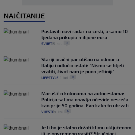
NAJČITANIJE
Postavili novi radar na cesti, u samo 10
tjedana prikupio milijune eura
0
SVIJET
5. kol.
|
|
Stariji bračni par otišao na odmor u
Italiju i odlučio ostati: "Nismo se htjeli
vratiti, život nam je puno jeftiniji"
0
LIFESTYLE
4. kol.
|
|
Marušić o kolonama na autocestama:
Policija satima obavlja očevide nesreća
kao prije 50 godina. Evo kako to ubrzati
6
VIJESTI
4. kol.
|
|
Je li bolje stalno držati klimu uključenom
ili je povremeno gasiti? Stručnjaci