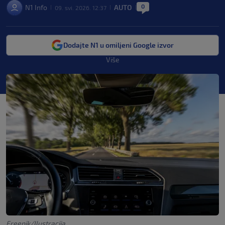
0
N1 Info
AUTO
09. svi. 2026. 12:37
|
|
|
Dodajte N1 u omiljeni Google izvor
Više
Freepik/Ilustracija