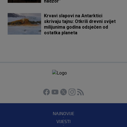
nadzor"
Krvavi slapovi na Antarktici
skrivaju tajnu: Otkrili drevni svijet
milijunima godina odsječen od
ostatka planeta
NAJNOVIJE
VIJESTI