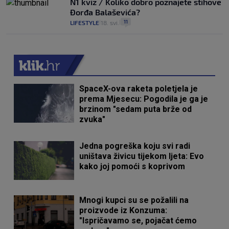
N1 kviz / Koliko dobro poznajete stihove
Đorđa Balaševića?
11
LIFESTYLE
18. svi.
|
|
SpaceX-ova raketa poletjela je
prema Mjesecu: Pogodila je ga je
brzinom "sedam puta brže od
zvuka"
Jedna pogreška koju svi radi
uništava živicu tijekom ljeta: Evo
kako joj pomoći s koprivom
Mnogi kupci su se požalili na
proizvode iz Konzuma:
"Ispričavamo se, pojačat ćemo