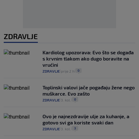
ZDRAVLJE
Kardiolog upozorava: Evo što se događa
s krvnim tlakom ako dugo boravite na
vrućini
0
ZDRAVLJE
prije 2 h
|
|
Toplinski valovi jače pogađaju žene nego
muškarce. Evo zašto
0
ZDRAVLJE
3. kol.
|
|
Ovo je najnezdravije ulje za kuhanje, a
gotovo svi ga koriste svaki dan
3
ZDRAVLJE
3. kol.
|
|