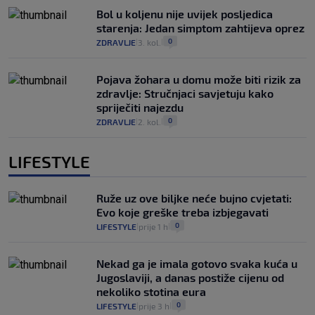
Bol u koljenu nije uvijek posljedica
starenja: Jedan simptom zahtijeva oprez
0
ZDRAVLJE
3. kol.
|
|
Pojava žohara u domu može biti rizik za
zdravlje: Stručnjaci savjetuju kako
spriječiti najezdu
0
ZDRAVLJE
2. kol.
|
|
LIFESTYLE
Ruže uz ove biljke neće bujno cvjetati:
Evo koje greške treba izbjegavati
0
LIFESTYLE
prije 1 h
|
|
Nekad ga je imala gotovo svaka kuća u
Jugoslaviji, a danas postiže cijenu od
nekoliko stotina eura
0
LIFESTYLE
prije 3 h
|
|