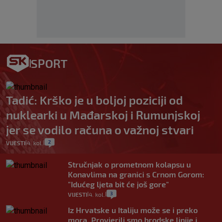
SPORT
Tadić: Krško je u boljoj poziciji od
nuklearki u Mađarskoj i Rumunjskoj
jer se vodilo računa o važnoj stvari
2
VIJESTI
4. kol.
|
|
Stručnjak o prometnom kolapsu u
Konavlima na granici s Crnom Gorom:
"Idućeg ljeta bit će još gore"
3
VIJESTI
4. kol.
|
|
Iz Hrvatske u Italiju može se i preko
mora. Provjerili smo brodske linije i