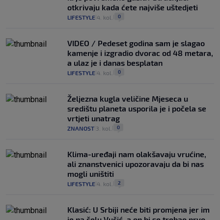
otkrivaju kada ćete najviše uštedjeti
0
LIFESTYLE
4. kol.
|
|
VIDEO / Pedeset godina sam je slagao
kamenje i izgradio dvorac od 48 metara,
a ulaz je i danas besplatan
0
LIFESTYLE
4. kol.
|
|
Željezna kugla veličine Mjeseca u
središtu planeta usporila je i počela se
vrtjeti unatrag
0
ZNANOST
3. kol.
|
|
Klima-uređaji nam olakšavaju vrućine,
ali znanstvenici upozoravaju da bi nas
mogli uništiti
2
LIFESTYLE
4. kol.
|
|
Klasić: U Srbiji neće biti promjena jer im
je na čelu Vučić, a on bi se trebao prvo