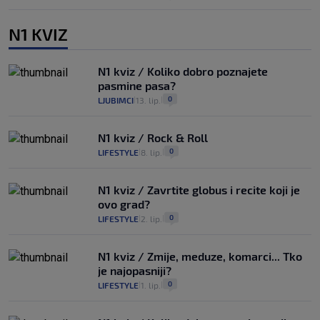
N1 KVIZ
N1 kviz / Koliko dobro poznajete
pasmine pasa?
0
LJUBIMCI
13. lip.
|
|
N1 kviz / Rock & Roll
0
LIFESTYLE
8. lip.
|
|
N1 kviz / Zavrtite globus i recite koji je
ovo grad?
0
LIFESTYLE
2. lip.
|
|
N1 kviz / Zmije, meduze, komarci... Tko
je najopasniji?
0
LIFESTYLE
1. lip.
|
|