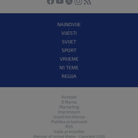
NAJNOVIJE
VIJESTI
SVIJET
SPORT
VRIJEME
N1 TEME
REGIJA
Kontakt
O Nama
Marketing
Impressum
Uvjeti korištenja
Politika privatnosti
RSS
Vaše primjedbe
Member of
United Media
- Copyright 2026