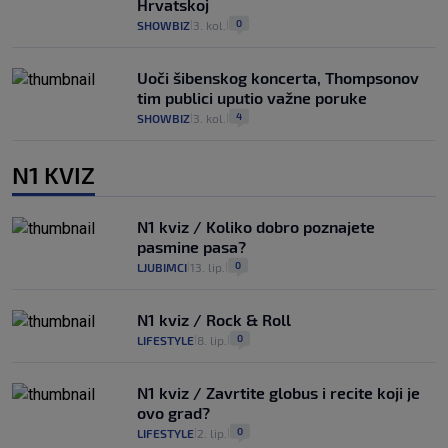
Hrvatskoj
0
SHOWBIZ
3. kol.
|
|
Uoči šibenskog koncerta, Thompsonov
tim publici uputio važne poruke
4
SHOWBIZ
3. kol.
|
|
N1 KVIZ
N1 kviz / Koliko dobro poznajete
pasmine pasa?
0
LJUBIMCI
13. lip.
|
|
N1 kviz / Rock & Roll
0
LIFESTYLE
8. lip.
|
|
N1 kviz / Zavrtite globus i recite koji je
ovo grad?
0
LIFESTYLE
2. lip.
|
|