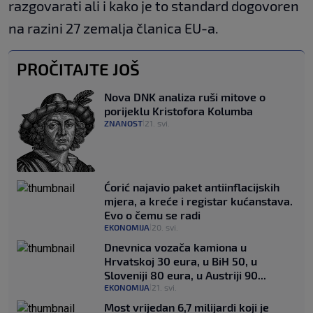
razgovarati ali i kako je to standard dogovoren
na razini 27 zemalja članica EU-a.
PROČITAJTE JOŠ
Nova DNK analiza ruši mitove o
porijeklu Kristofora Kolumba
ZNANOST
21. svi.
|
Ćorić najavio paket antiinflacijskih
mjera, a kreće i registar kućanstava.
Evo o čemu se radi
EKONOMIJA
20. svi.
|
Dnevnica vozača kamiona u
Hrvatskoj 30 eura, u BiH 50, u
Sloveniji 80 eura, u Austriji 90...
EKONOMIJA
21. svi.
|
Most vrijedan 6,7 milijardi koji je