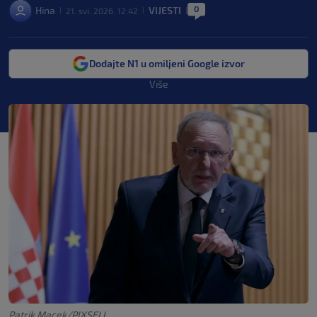
0
Hina
VIJESTI
21. svi. 2026. 12:42
|
|
|
Dodajte N1 u omiljeni Google izvor
Više
Patrik Macek/PIXSELL