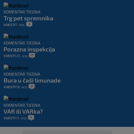
KOMENTAR TJEDNA
Trg pet spremnika
5
VIJESTI
1. kol.
|
|
KOMENTAR TJEDNA
Porazna inspekcija
11
VIJESTI
25. srp.
|
|
KOMENTAR TJEDNA
Bura u čaši limunade
0
VIJESTI
18. srp.
|
|
KOMENTAR TJEDNA
VAR ili VARka?
4
VIJESTI
11. srp.
|
|