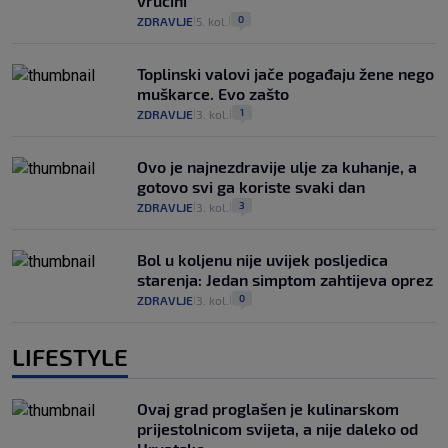
vrućini
0
ZDRAVLJE
5. kol.
|
|
Toplinski valovi jače pogađaju žene nego
muškarce. Evo zašto
1
ZDRAVLJE
3. kol.
|
|
Ovo je najnezdravije ulje za kuhanje, a
gotovo svi ga koriste svaki dan
3
ZDRAVLJE
3. kol.
|
|
Bol u koljenu nije uvijek posljedica
starenja: Jedan simptom zahtijeva oprez
0
ZDRAVLJE
3. kol.
|
|
LIFESTYLE
Ovaj grad proglašen je kulinarskom
prijestolnicom svijeta, a nije daleko od