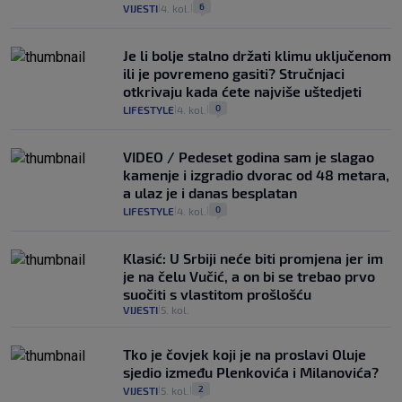
6
VIJESTI
4. kol.
|
|
Je li bolje stalno držati klimu uključenom
ili je povremeno gasiti? Stručnjaci
otkrivaju kada ćete najviše uštedjeti
0
LIFESTYLE
4. kol.
|
|
VIDEO / Pedeset godina sam je slagao
kamenje i izgradio dvorac od 48 metara,
a ulaz je i danas besplatan
0
LIFESTYLE
4. kol.
|
|
Klasić: U Srbiji neće biti promjena jer im
je na čelu Vučić, a on bi se trebao prvo
suočiti s vlastitom prošlošću
VIJESTI
5. kol.
|
Tko je čovjek koji je na proslavi Oluje
sjedio između Plenkovića i Milanovića?
2
VIJESTI
5. kol.
|
|