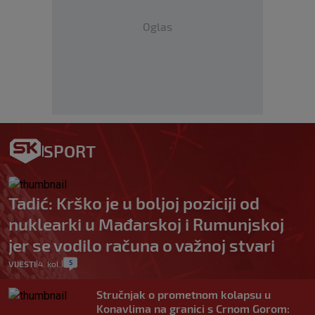
Oglas
SPORT
Tadić: Krško je u boljoj poziciji od
nuklearki u Mađarskoj i Rumunjskoj
jer se vodilo računa o važnoj stvari
5
VIJESTI
4. kol.
|
|
Stručnjak o prometnom kolapsu u
Konavlima na granici s Crnom Gorom: