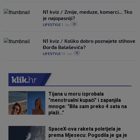
N1 kviz / Zmije, meduze, komarci... Tko
je najopasniji?
0
LIFESTYLE
1. lip.
|
|
N1 kviz / Koliko dobro poznajete stihove
Đorđa Balaševića?
11
LIFESTYLE
18. svi.
|
|
Tijana u moru isprobala
"menstrualni kupaći" i zapanjila
mnoge: "Bila sam preko 4 sata na
plaži..."
SpaceX-ova raketa poletjela je
prema Mjesecu: Pogodila je ga je