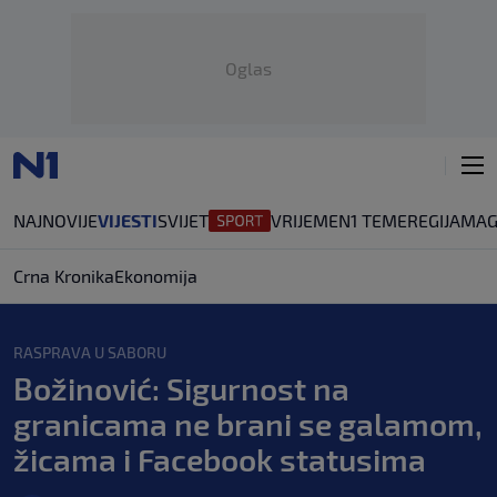
Oglas
NAJNOVIJE
VIJESTI
SVIJET
VRIJEME
N1 TEME
REGIJA
MAG
Crna Kronika
Ekonomija
RASPRAVA U SABORU
Božinović: Sigurnost na
granicama ne brani se galamom,
žicama i Facebook statusima