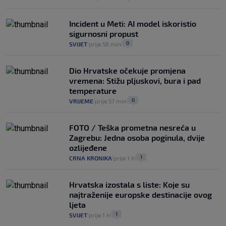
Incident u Meti: AI model iskoristio
sigurnosni propust
0
SVIJET
prije 56 min
|
|
Dio Hrvatske očekuje promjena
vremena: Stižu pljuskovi, bura i pad
temperature
0
VRIJEME
prije 57 min
|
|
FOTO / Teška prometna nesreća u
Zagrebu: Jedna osoba poginula, dvije
ozlijeđene
1
CRNA KRONIKA
prije 1 h
|
|
Hrvatska izostala s liste: Koje su
najtraženije europske destinacije ovog
ljeta
1
SVIJET
prije 1 h
|
|