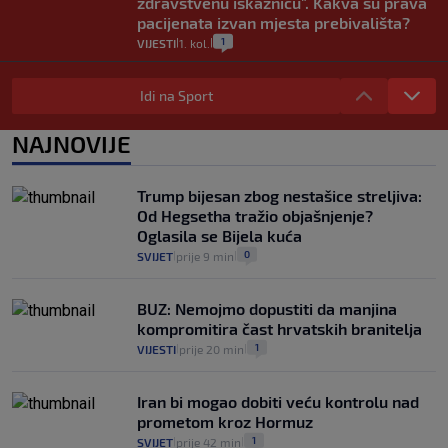
zdravstvenu iskaznicu". Kakva su prava
pacijenata izvan mjesta prebivališta?
1
VIJESTI
1. kol.
|
|
Provjerili smo "što ćemo onda" ako
Plenković na 15 dana ukine mjere: "Ne bi
Idi na Sport
se dogodilo ništa. Vlada se zaljubila u te
intervencije"
NAJNOVIJE
25
VIJESTI
30. srp.
|
|
Analitičar o Mostu: Oni su u yin-yang
Trump bijesan zbog nestašice streljiva:
poziciji i imaju drugog najpoznatijeg
Od Hegsetha tražio objašnjenje?
bravara u povijesti Hrvatske
Oglasila se Bijela kuća
16
VIJESTI
30. srp.
|
|
0
SVIJET
prije 9 min
|
|
BUZ: Nemojmo dopustiti da manjina
kompromitira čast hrvatskih branitelja
1
VIJESTI
prije 20 min
|
|
Iran bi mogao dobiti veću kontrolu nad
prometom kroz Hormuz
1
SVIJET
prije 42 min
|
|