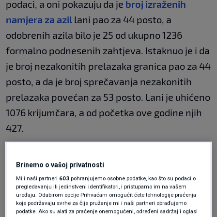
podaci, a oni pokazuju da je
broj izraženih
namjera za azil
lani pao za 44 posto, a
odobrenih azila bilo je 25 od ukupno 1236
formalno podnesenih zahtjeva. Istaknuo je i da
je broj nezakonitih prelazaka granica pao za 44
posto, a da je broj sprečavanja nezakonitih
prelazaka povećan za 53 posto. Lani je uhićeno
1076 krijumčara, a od početka ove godine njih
427.
Guardian: Hrvatska policija pali
dokumente migranata i nasilno ih
Brinemo o vašoj privatnosti
vraća u BiH
Mi i naši partneri
603
pohranjujemo osobne podatke, kao što su podaci o
VIJESTI
10. lis.
|
pregledavanju ili jedinstveni identifikatori, i pristupamo im na vašem
uređaju. Odabirom opcije Prihvaćam omogućit ćete tehnologije praćenja
koje podržavaju svrhe za čije pružanje mi i naši partneri obrađujemo
"Ovi podaci nisu slučajni nego su rezultat
podatke. Ako su alati za praćenje onemogućeni, određeni sadržaj i oglasi