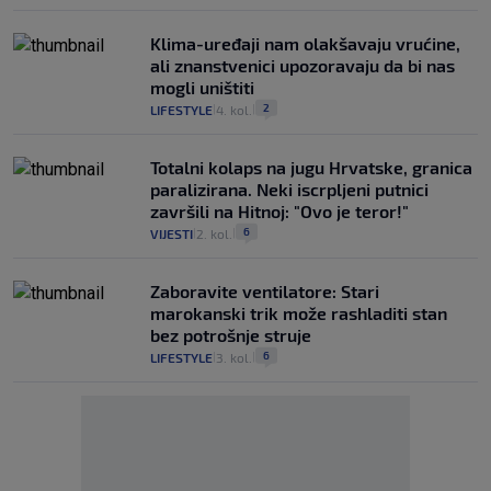
Klima-uređaji nam olakšavaju vrućine,
ali znanstvenici upozoravaju da bi nas
mogli uništiti
2
LIFESTYLE
4. kol.
|
|
Totalni kolaps na jugu Hrvatske, granica
paralizirana. Neki iscrpljeni putnici
završili na Hitnoj: "Ovo je teror!"
6
VIJESTI
2. kol.
|
|
Zaboravite ventilatore: Stari
marokanski trik može rashladiti stan
bez potrošnje struje
6
LIFESTYLE
3. kol.
|
|