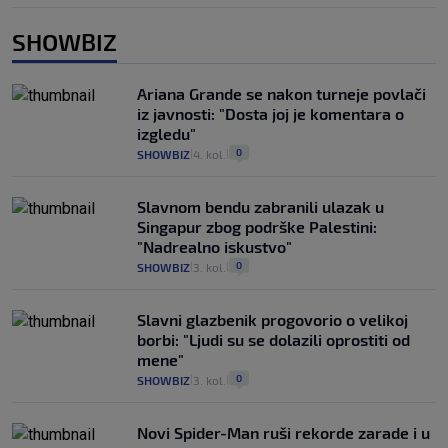
SHOWBIZ
Ariana Grande se nakon turneje povlači
iz javnosti: "Dosta joj je komentara o
izgledu"
0
SHOWBIZ
4. kol.
|
|
Slavnom bendu zabranili ulazak u
Singapur zbog podrške Palestini:
"Nadrealno iskustvo"
0
SHOWBIZ
3. kol.
|
|
Slavni glazbenik progovorio o velikoj
borbi: "Ljudi su se dolazili oprostiti od
mene"
0
SHOWBIZ
3. kol.
|
|
Novi Spider-Man ruši rekorde zarade i u