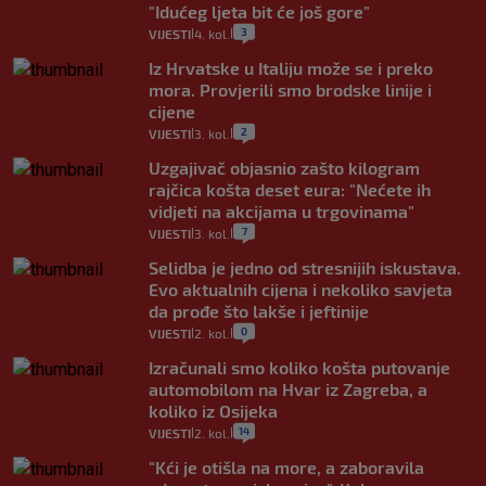
"Idućeg ljeta bit će još gore"
3
VIJESTI
4. kol.
|
|
Iz Hrvatske u Italiju može se i preko
mora. Provjerili smo brodske linije i
cijene
2
VIJESTI
3. kol.
|
|
Uzgajivač objasnio zašto kilogram
rajčica košta deset eura: "Nećete ih
vidjeti na akcijama u trgovinama"
7
VIJESTI
3. kol.
|
|
Selidba je jedno od stresnijih iskustava.
Evo aktualnih cijena i nekoliko savjeta
da prođe što lakše i jeftinije
0
VIJESTI
2. kol.
|
|
Izračunali smo koliko košta putovanje
automobilom na Hvar iz Zagreba, a
koliko iz Osijeka
14
VIJESTI
2. kol.
|
|
"Kći je otišla na more, a zaboravila