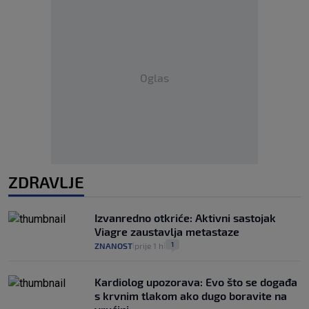
Oglas
ZDRAVLJE
Izvanredno otkriće: Aktivni sastojak
Viagre zaustavlja metastaze
1
ZNANOST
prije 1 h
|
|
Kardiolog upozorava: Evo što se događa
s krvnim tlakom ako dugo boravite na