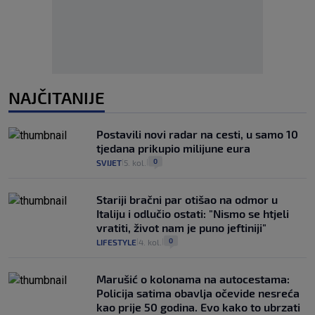
NAJČITANIJE
Postavili novi radar na cesti, u samo 10
tjedana prikupio milijune eura
0
SVIJET
5. kol.
|
|
Stariji bračni par otišao na odmor u
Italiju i odlučio ostati: "Nismo se htjeli
vratiti, život nam je puno jeftiniji"
0
LIFESTYLE
4. kol.
|
|
Marušić o kolonama na autocestama:
Policija satima obavlja očevide nesreća
kao prije 50 godina. Evo kako to ubrzati