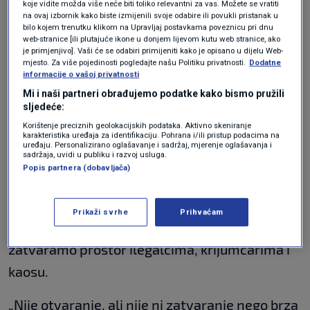
koje vidite možda više neće biti toliko relevantni za vas. Možete se vratiti
sustavnog, odlučnog i profesionalnog rada
na ovaj izbornik kako biste izmijenili svoje odabire ili povukli pristanak u
bilo kojem trenutku klikom na Upravljaj postavkama poveznicu pri dnu
hrvatske policije. Sve ove činjenice pokazuju
web-stranice [ili plutajuće ikone u donjem lijevom kutu web stranice, ako
je primjenjivo]. Vaši će se odabiri primijeniti kako je opisano u dijelu Web-
da se sigurnost granica ne brani galamom,
mjesto. Za više pojedinosti pogledajte našu Politiku privatnosti.
Dodatne
informacije o vašoj privatnosti
žicama i Facebook statusima, već uređenim
Mi i naši partneri obrađujemo podatke kako bismo pružili
sustavom i kontinuiranom odgovornom
sljedeće:
politikom. Mi ne biramo između humanosti i
Korištenje preciznih geolokacijskih podataka. Aktivno skeniranje
karakteristika uređaja za identifikaciju. Pohrana i/ili pristup podacima na
uređaju. Personalizirano oglašavanje i sadržaj, mjerenje oglašavanja i
sigurnosti, biramo odgovornu humanost",
sadržaja, uvidi u publiku i razvoj usluga.
Popis partnera (dobavljača)
istaknuo je Božinović.
Rekao je i kako jedino ako imamo uređen
Prikaži svrhe
Prihvaćam
sustav i ako smo
otvoreni za zakonite putove
,
zatvaramo prostor ilegalcima, krijumčarima i
kaosu.
„Nije otvaranje, ali nije ni zatvaranje nego brza