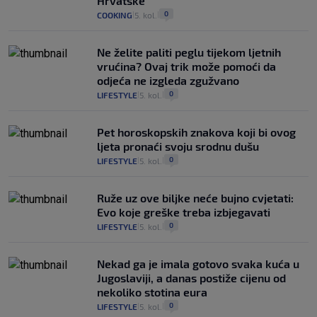
Hrvatske
0
COOKING
5. kol.
|
|
Ne želite paliti peglu tijekom ljetnih
vrućina? Ovaj trik može pomoći da
odjeća ne izgleda zgužvano
0
LIFESTYLE
5. kol.
|
|
Pet horoskopskih znakova koji bi ovog
ljeta pronaći svoju srodnu dušu
0
LIFESTYLE
5. kol.
|
|
Ruže uz ove biljke neće bujno cvjetati:
Evo koje greške treba izbjegavati
0
LIFESTYLE
5. kol.
|
|
Nekad ga je imala gotovo svaka kuća u
Jugoslaviji, a danas postiže cijenu od
nekoliko stotina eura
0
LIFESTYLE
5. kol.
|
|