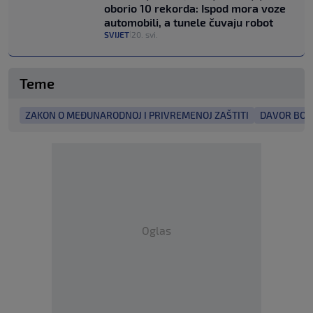
oborio 10 rekorda: Ispod mora voze
automobili, a tunele čuvaju robot
SVIJET
20. svi.
|
Teme
ZAKON O MEĐUNARODNOJ I PRIVREMENOJ ZAŠTITI
DAVOR BOŽ
Oglas