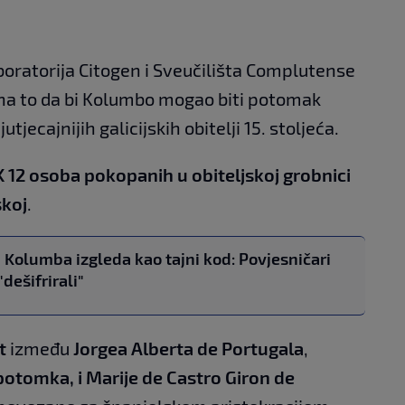
aboratorija Citogen i Sveučilišta Complutense
 na to da bi Kolumbo mogao biti potomak
tjecajnijih galicijskih obitelji 15. stoljeća.
K 12 osoba pokopanih u obiteljskoj grobnici
skoj
.
a Kolumba izgleda kao tajni kod: Povjesničari
"dešifrirali"
t
između
Jorgea Alberta de Portugala
,
tomka, i Marije de Castro Giron de