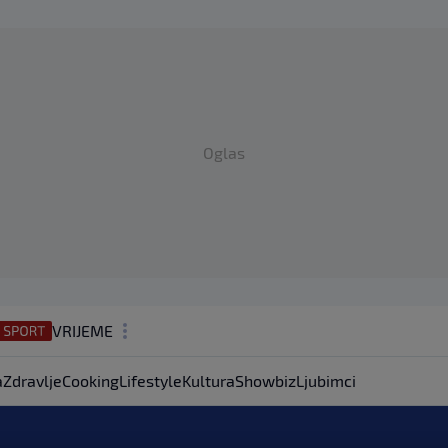
Oglas
VRIJEME
N1 TEME
a
Zdravlje
Cooking
Lifestyle
Kultura
Showbiz
Ljubimci
REGIJA