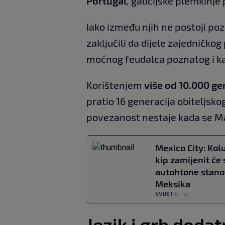
Portugal
, galicijske plemkinj
Iako između njih ne postoji po
zaključili da dijele zajedničko
moćnog feudalca poznatog i k
Korištenjem
više od 10.000 g
pratio 16 generacija obiteljsko
povezanost nestaje kada se Ma
Mexico City: Ko
kip zamijenit će
autohtone stano
Meksika
SVIJET
6. ruj.
|
Jezik i grb dodat