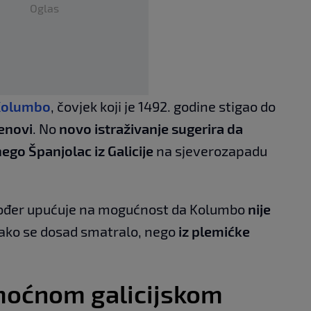
Oglas
Kolumbo
, čovjek koji je 1492. godine stigao do
Genovi
. No
novo istraživanje sugerira da
ego Španjolac iz Galicije
na sjeverozapadu
također upućuje na mogućnost da Kolumbo
nije
kako se dosad smatralo, nego
iz plemićke
moćnom galicijskom