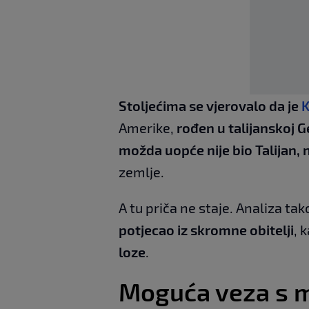
Stoljećima se vjerovalo da je
Amerike,
rođen u talijanskoj 
možda uopće nije bio Talijan, n
zemlje.
A tu priča ne staje. Analiza 
potjecao iz skromne obitelji
, 
loze
.
Moguća veza s 