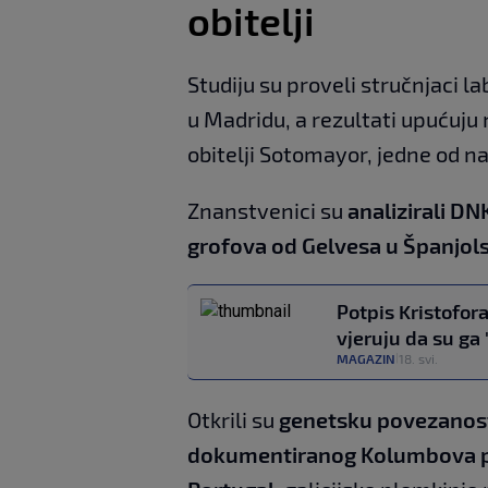
obitelji
Studiju su proveli stručnjaci l
u Madridu, a rezultati upućuju
obitelji Sotomayor, jedne od naju
Znanstvenici su
analizirali DN
grofova od Gelvesa u Španjol
Potpis Kristofor
vjeruju da su ga 
MAGAZIN
18. svi.
|
Otkrili su
genetsku povezanos
dokumentiranog Kolumbova po