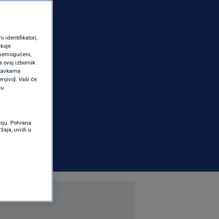
identifikatori,
 koje
 onemogućeni,
a ovaj izbornik
ostavkama
njivo]. Vaši će
ku
ciju. Pohrana
žaja, uvidi u