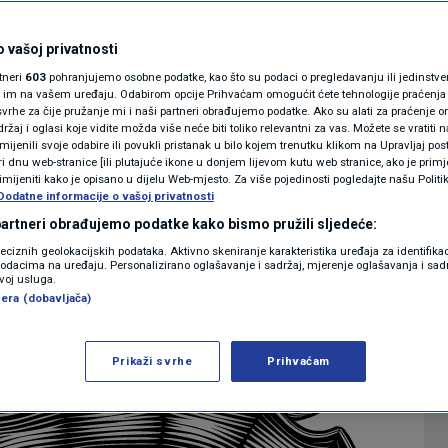
MAGAZIN
za ruši mitove o
N1 KOMENTAR
 vašoj privatnosti
rtneri
603
pohranjujemo osobne podatke, kao što su podaci o pregledavanju ili jedinstveni 
tofora Kolumba
KOLUMNE
o im na vašem uređaju. Odabirom opcije Prihvaćam omogućit ćete tehnologije praćenja
vrhe za čije pružanje mi i naši partneri obrađujemo podatke. Ako su alati za praćenje
žaj i oglasi koje vidite možda više neće biti toliko relevantni za vas. Možete se vratiti n
N1(DIS)INFO
zmijenili svoje odabire ili povukli pristanak u bilo kojem trenutku klikom na Upravljaj p
6
ZNANOST
komentara
|
i dnu web-stranice [ili plutajuće ikone u donjem lijevom kutu web stranice, ako je primje
KLIMATSKE PROMJENE
rimijeniti kako je opisano u dijelu Web-mjesto. Za više pojedinosti pogledajte našu Politi
Dodatne informacije o vašoj privatnosti
FOTO
 partneri obrađujemo podatke kako bismo pružili sljedeće:
Više
reciznih geolokacijskih podataka. Aktivno skeniranje karakteristika uređaja za identifika
p podacima na uređaju. Personalizirano oglašavanje i sadržaj, mjerenje oglašavanja i sadr
VIDEO
zvoj usluga.
era (dobavljača)
Prikaži svrhe
Prihvaćam