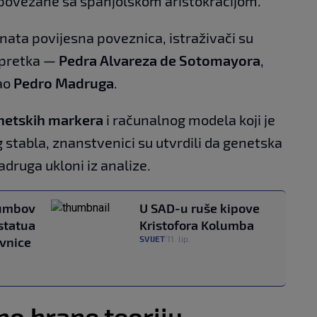
e povezane sa španjolskom aristokracijom.
znata povijesna poveznica, istraživači su
g pretka —
Pedra Alvareza de Sotomayora
,
ao
Pedro Madruga
.
enetskih markera
i računalnog modela koji je
g stabla, znanstvenici su utvrdili da genetska
druga ukloni iz analize.
lumbov
U SAD-u ruše kipove
 statua
Kristofora Kolumba
SVIJET
11. lip.
vnice
|
no hrane teoriju