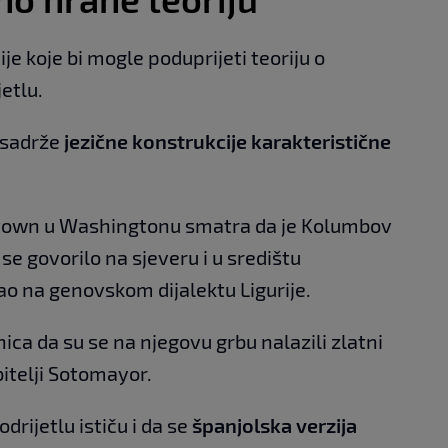
ije koje bi mogle poduprijeti teoriju o
etlu.
, sadrže
jezične konstrukcije karakteristične
.
getown u Washingtonu smatra da je Kolumbov
m se govorilo na sjeveru i u središtu
ao na genovskom dijalektu Ligurije.
ica da su se na njegovu grbu nalazili zlatni
itelji Sotomayor.
drijetlu ističu i da se
španjolska verzija