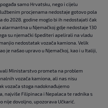
ogađa samo Hrvatsku, nego i cijelu
 službenim procjenama nedostaje gotovo pola
 a do 2028. godine moglo bi ih nedostajati čak
no alarmantna u Njemačkoj gdje nedostaje 130
ga su njemački špediteri apelirali na vladu
manjio nedostatak vozača kamiona. Velik
o je našao upravo u Njemačkoj, kao i u Italiji,
avali Ministarstvo prometa na problem
nalnih vozača kamiona, ali nas nisu
atak vozača stoga nadoknađujemo
, najviše Filipinaca i Nepalaca te radnika s
 to nije dovoljno, upozorava Učkarić.