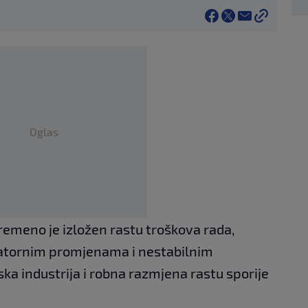
Oglas
vremeno je izložen rastu troškova rada,
latornim promjenama i nestabilnim
a industrija i robna razmjena rastu sporije