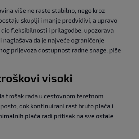
vina više ne raste stabilno, nego kroz
postaju skuplji i manje predvidivi, a upravo
 dio fleksibilnosti i prilagodbe, upozorava
i naglašava da je najveće ograničenje
tnog prijevoza dostupnost radne snage, piše
troškovi visoki
da trošak rada u cestovnom teretnom
posto, dok kontinuirani rast bruto plaća i
malnih plaća radi pritisak na sve ostale