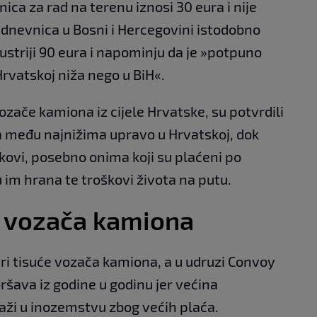
ica za rad na terenu iznosi 30 eura i nije
 dnevnica u Bosni i Hercegovini istodobno
Austriji 90 eura i napominju da je »potpuno
Hrvatskoj niža nego u BiH«.
ozače kamiona iz cijele Hrvatske, su potvrdili
 među najnižima upravo u Hrvatskoj, dok
kovi, posebno onima koji su plaćeni po
 im hrana te troškovi života na putu.
 vozača kamiona
tri tisuće vozača kamiona, a u udruzi Convoy
ršava iz godine u godinu jer većina
aži u inozemstvu zbog većih plaća.