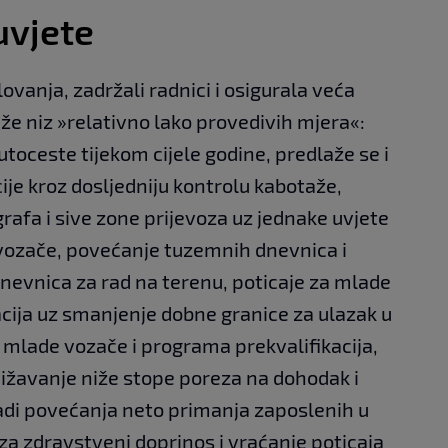
uvjete
lovanja, zadržali radnici i osigurala veća
e niz »relativno lako provedivih mjera«:
toceste tijekom cijele godine, predlaže se i
ije kroz dosljedniju kontrolu kabotaže,
afa i sive zone prijevoza uz jednake uvjete
 vozače, povećanje tuzemnih dnevnica i
 dnevnica za rad na terenu, poticaje za mlade
cija uz smanjenje dobne granice za ulazak u
a mlade vozače i programa prekvalifikacija,
ižavanje niže stope poreza na dohodak i
adi povećanja neto primanja zaposlenih u
za zdravstveni doprinos i vraćanje poticaja