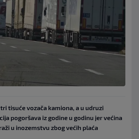
tri tisuće vozača kamiona, a u udruzi
ija pogoršava iz godine u godinu jer većina
raži u inozemstvu zbog većih plaća