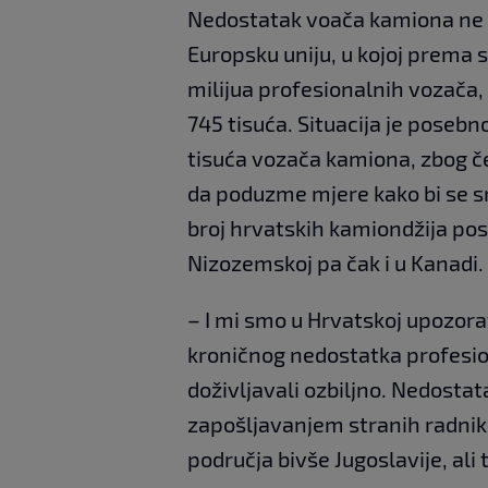
Nedostatak voača kamiona ne p
Europsku uniju, u kojoj prema
milijua profesionalnih vozača,
745 tisuća. Situacija je poseb
tisuća vozača kamiona, zbog če
da poduzme mjere kako bi se s
broj hrvatskih kamiondžija posa
Nizozemskoj pa čak i u Kanadi.
– I mi smo u Hrvatskoj upozor
kroničnog nedostatka profesio
doživljavali ozbiljno. Nedost
zapošljavanjem stranih radnika
područja bivše Jugoslavije, ali