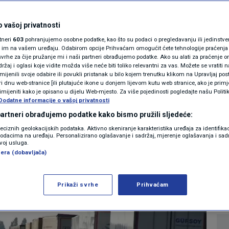
MAGAZIN
ča kamiona u
N1 KOMENTAR
 vašoj privatnosti
rtneri
603
pohranjujemo osobne podatke, kao što su podaci o pregledavanju ili jedinstveni 
ra, u BiH 50, u
KOLUMNE
o im na vašem uređaju. Odabirom opcije Prihvaćam omogućit ćete tehnologije praćenja
vrhe za čije pružanje mi i naši partneri obrađujemo podatke. Ako su alati za praćenje
žaj i oglasi koje vidite možda više neće biti toliko relevantni za vas. Možete se vratiti n
a, u Austriji 90...
N1(DIS)INFO
zmijenili svoje odabire ili povukli pristanak u bilo kojem trenutku klikom na Upravljaj p
i dnu web-stranice [ili plutajuće ikone u donjem lijevom kutu web stranice, ako je primje
KLIMATSKE PROMJENE
rimijeniti kako je opisano u dijelu Web-mjesto. Za više pojedinosti pogledajte našu Politi
Dodatne informacije o vašoj privatnosti
6
EKONOMIJA
komentara
|
FOTO
 partneri obrađujemo podatke kako bismo pružili sljedeće:
reciznih geolokacijskih podataka. Aktivno skeniranje karakteristika uređaja za identifika
p podacima na uređaju. Personalizirano oglašavanje i sadržaj, mjerenje oglašavanja i sadr
VIDEO
Više
zvoj usluga.
era (dobavljača)
Prikaži svrhe
Prihvaćam