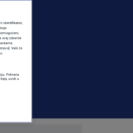
identifikatori,
 koje
 onemogućeni,
a ovaj izbornik
ostavkama
njivo]. Vaši će
ku
ciju. Pohrana
žaja, uvidi u