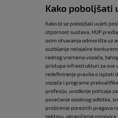
Kako poboljšati 
Kako bi se poboljšali uvjeti pos
otpornost sustava, HUP predlaž
osim otvaranja odmorišta uz au
suzbijanje nelojalne konkurenc
radnog vremena vozača, tahogr
pristupa infrastrukturi za sve
redefiniranje pravila o isplati
vozače i programe prekvalifika
profesiju, uvođenje poticaja z
povećanje osobnog odbitka, sn
proširenje poreznih pragova r
sektoru, ograničenje osnovice 